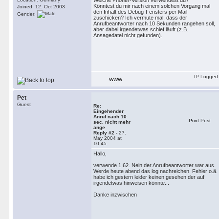
Welche Phoner-Version verwendest du?
Könntest du mir nach einem solchen Vorgang mal
Joined: 12. Oct 2003
den Inhalt des Debug-Fensters per Mail
Gender:
zuschicken? Ich vermute mal, dass der
Anrufbeantworter nach 10 Sekunden rangehen soll,
aber dabei irgendetwas schief läuft (z.B.
Ansagedatei nicht gefunden).
IP Logged
WWW
Pet
Guest
Re:
Eingehender
Anruf nach 10
Print Post
sec. nicht mehr
ange
Reply #2 -
27.
May 2004 at
10:45
Hallo,
verwende 1.62. Nein der Anrufbeantworter war aus.
Werde heute abend das log nachreichen. Fehler o.ä.
habe ich gestern leider keinen gesehen der auf
irgendetwas hinweisen könnte...
Danke inzwischen