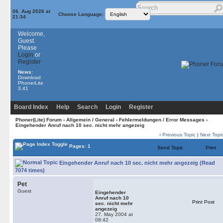
06. Aug 2026 at
Choose Language:
21:34
Welcome,
Guest.
Please
Login
or
Register
News:
Download
PhonerLite
3.41
Board Index
Help
Search
Login
Register
Phoner(Lite) Forum
›
Allgemein / General
›
Fehlermeldungen / Error Messages
›
Eingehender Anruf nach 10 sec. nicht mehr angezeig
‹
Previous Topic
|
Next Topi
Pages: 1
Send Topic
Print
Eingehender Anruf nach 10 sec. nicht mehr angezeig (Read
7074 times)
Pet
Guest
Eingehender
Anruf nach 10
Print Post
sec. nicht mehr
angezeig
27. May 2004 at
08:42