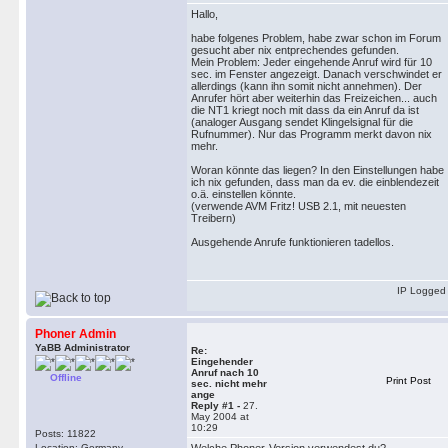
Hallo,
habe folgenes Problem, habe zwar schon im Forum
gesucht aber nix entprechendes gefunden.
Mein Problem: Jeder eingehende Anruf wird für 10
sec. im Fenster angezeigt. Danach verschwindet er
allerdings (kann ihn somit nicht annehmen). Der
Anrufer hört aber weiterhin das Freizeichen... auch
die NT1 kriegt noch mit dass da ein Anruf da ist
(analoger Ausgang sendet Klingelsignal für die
Rufnummer). Nur das Programm merkt davon nix
mehr.
Woran könnte das liegen? In den Einstellungen habe
ich nix gefunden, dass man da ev. die einblendezeit
o.ä. einstellen könnte.
(verwende AVM Fritz! USB 2.1, mit neuesten
Treibern)
Ausgehende Anrufe funktionieren tadellos.
IP Logged
Phoner Admin
YaBB Administrator
Re:
Eingehender
Anruf nach 10
Offline
Print Post
sec. nicht mehr
ange
Reply #1 -
27.
May 2004 at
10:29
Posts: 11822
Location: Germany