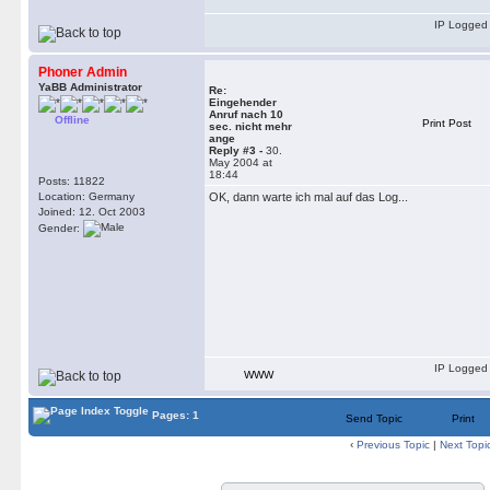
IP Logged
Phoner Admin
YaBB Administrator
Re:
Eingehender
Anruf nach 10
Offline
Print Post
sec. nicht mehr
ange
Reply #3 -
30.
May 2004 at
18:44
Posts: 11822
Location: Germany
OK, dann warte ich mal auf das Log...
Joined: 12. Oct 2003
Gender:
IP Logged
WWW
Pages: 1
Send Topic
Print
‹
Previous Topic
|
Next Topi