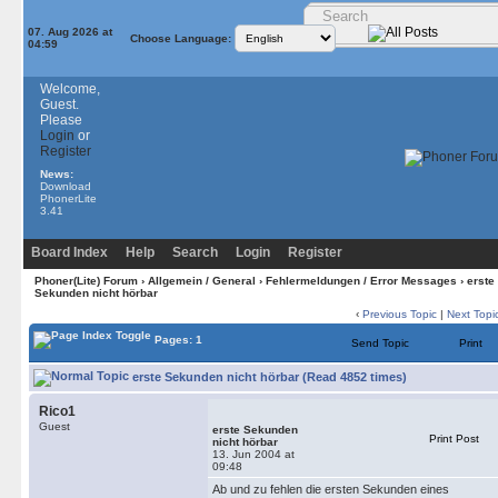
07. Aug 2026 at
Choose Language:
04:59
Welcome,
Guest.
Please
Login
or
Register
News:
Download
PhonerLite
3.41
Board Index
Help
Search
Login
Register
Phoner(Lite) Forum
›
Allgemein / General
›
Fehlermeldungen / Error Messages
› erste
Sekunden nicht hörbar
‹
Previous Topic
|
Next Topi
Pages: 1
Send Topic
Print
erste Sekunden nicht hörbar (Read 4852 times)
Rico1
Guest
erste Sekunden
Print Post
nicht hörbar
13. Jun 2004 at
09:48
Ab und zu fehlen die ersten Sekunden eines