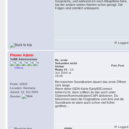
Gesprächs, und während ich noch Klingeltöne höre,
hat der andere seinen Namen schon gesagt. Die
Folgen sind ziemlich unbequem.
IP Logged
Phoner Admin
YaBB Administrator
Re: erste
Sekunden nicht
Print Post
hörbar
Offline
Reply #1 -
13.
Jun 2004 at
19:49
Bei manchen Soundkarten dauert das erste Öffnen
Posts: 11822
sehr lange.
Location: Germany
Wenn deine ISDN-Karte EarlyB3Connect
Joined: 12. Oct 2003
beherrscht, dann solltest du das auch unter
Optionen/Kommunikation/CAPI aktivieren. Du
Gender:
bekommst dann die Originaltöne vom Amt und die
Soundkarte ist dann auch schon viel früher
geöffnet...
IP Logged
WWW