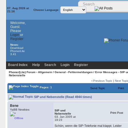
07. Aug 2026 at
Choose Language:
21:16
Welcome,
Guest.
Please
Login
or
Register
News:
Download
PhonerLite
3.41
Board Index
Help
Search
Login
Register
Phoner(Lite) Forum
›
Allgemein / General
›
Fehlermeldungen / Error Messages
› SIP u
Nebenstelle
‹
Previous Topic
|
Next Topi
Pages: 1
Send Topic
Print
SIP und Nebenstelle (Read 4944 times)
Bene
YaBB Newbies
SIP und
Print Post
Nebenstelle
03. Jan 2005 at
Offline
19:23
Schön, wenn die SIP-Telefonie mal klappt. Leider