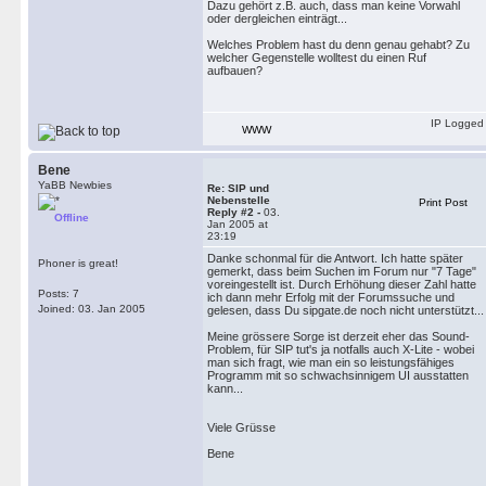
Dazu gehört z.B. auch, dass man keine Vorwahl
oder dergleichen einträgt...
Welches Problem hast du denn genau gehabt? Zu
welcher Gegenstelle wolltest du einen Ruf
aufbauen?
IP Logged
WWW
Bene
YaBB Newbies
Re: SIP und
Nebenstelle
Print Post
Reply #2 -
03.
Offline
Jan 2005 at
23:19
Danke schonmal für die Antwort. Ich hatte später
Phoner is great!
gemerkt, dass beim Suchen im Forum nur "7 Tage"
voreingestellt ist. Durch Erhöhung dieser Zahl hatte
Posts: 7
ich dann mehr Erfolg mit der Forumssuche und
Joined: 03. Jan 2005
gelesen, dass Du sipgate.de noch nicht unterstützt...
Meine grössere Sorge ist derzeit eher das Sound-
Problem, für SIP tut's ja notfalls auch X-Lite - wobei
man sich fragt, wie man ein so leistungsfähiges
Programm mit so schwachsinnigem UI ausstatten
kann...
Viele Grüsse
Bene