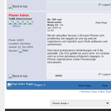
IP Logged
Phoner Admin
YaBB Administrator
Re: SIP und
Nebenstelle
Print Post
Reply #3 -
04.
Offline
Jan 2005 at
11:04
Mit der aktuellen Version 1.66 kann Phoner sich
problemlos bei sipgate.de und sip.web.de
Posts: 11822
registrieren und natürlich auch Rufe aufbauen und
Location: Germany
annhehmen.
Joined: 12. Oct 2003
Rein lokal funktionieren Verbindungen mit X-lite
Gender:
ebenfalls. Die GUI gefällt mir auch nicht. Ich sträube
mich ja schon jahrelang erfolgreich dagegen, in
Phoner irgendsoeine runde Fensterorgie
einzubauen.
IP Logged
WWW
Pages: 1
Send Topic
Print
‹
Previous Topic
|
Next Topi