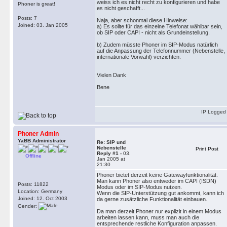
weiss ich es nicht recht zu konfigurieren und habe
Phoner is great!
es nicht geschafft...
Posts: 7
Naja, aber schonmal diese Hinweise:
Joined: 03. Jan 2005
a) Es sollte für das einzelne Telefonat wählbar sein,
ob SIP oder CAPI - nicht als Grundeinstellung.
b) Zudem müsste Phoner im SIP-Modus natürlich
auf die Anpassung der Telefonnummer (Nebenstelle,
internationale Vorwahl) verzichten.
Vielen Dank
Bene
IP Logged
Phoner Admin
YaBB Administrator
Re: SIP und
Nebenstelle
Print Post
Reply #1 -
03.
Offline
Jan 2005 at
21:30
Phoner bietet derzeit keine Gatewayfunktionalität.
Man kann Phoner also entweder im CAPI (ISDN)
Posts: 11822
Modus oder im SIP-Modus nutzen.
Location: Germany
Wenn die SIP-Unterstützung gut ankommt, kann ich
Joined: 12. Oct 2003
da gerne zusätzliche Funktionalität einbauen.
Gender:
Da man derzeit Phoner nur explizit in einem Modus
arbeiten lassen kann, muss man auch die
entsprechende restliche Konfiguration anpassen.