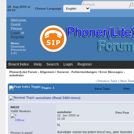
08. Aug 2026 at
Choose Language:
08:22
Welcome,
Guest.
Please
Login
or
Register
News:
Download
PhonerLite
3.41
Board Index
Help
Search
Login
Register
Phoner(Lite) Forum
›
Allgemein / General
›
Fehlermeldungen / Error Messages
›
autodialer
‹
Previous Topic
|
Next Topi
Pages: 1
Send Topic
Print
autodialer (Read 5484 times)
wezo
YaBB Newbies
autodialer
Print Post
22. Jan 2005 at
11:18
Offline
hi,
Autodialer startet bei jedem Anruf neu, aber beendet
Phoner is great!