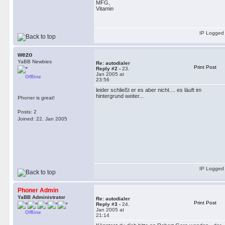
MFG,
Vitamin
IP Logged
wezo
YaBB Newbies
Re: autodialer
Print Post
Reply #2 -
23.
Jan 2005 at
Offline
23:56
leider schließt er es aber nicht.... es läuft im
hintergrund weiter...
Phoner is great!
Posts: 2
Joined: 22. Jan 2005
IP Logged
Phoner Admin
YaBB Administrator
Re: autodialer
Print Post
Reply #3 -
24.
Jan 2005 at
Offline
21:14