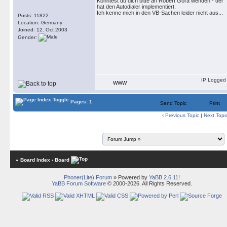
Könntest du dich bitte an Robert Gora wenden - der
hat den Autodialer implementiert.
Ich kenne mich in den VB-Sachen leider nicht aus...
Posts: 11822
Location: Germany
Joined: 12. Oct 2003
Gender:
IP Logged
WWW
Pages: 1
Send Topic
Print
‹
Previous Topic
|
Next Topi
« Board Index
‹ Board
Phoner(Lite) Forum
» Powered by
YaBB 2.6.11
!
YaBB Forum Software
© 2000-2026. All Rights Reserved.