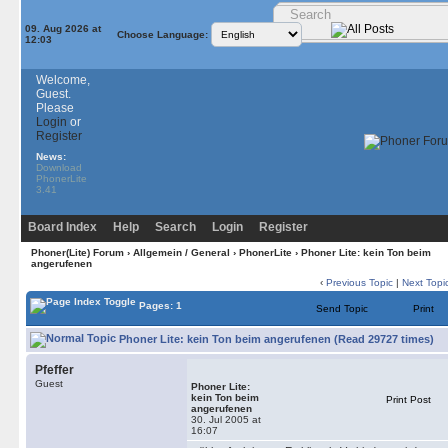
09. Aug 2026 at
Choose Language:
12:03
Welcome,
Guest.
Please
Login
or
Register
News:
Download
PhonerLite
3.41
Board Index
Help
Search
Login
Register
Phoner(Lite) Forum
›
Allgemein / General
›
PhonerLite
› Phoner Lite: kein Ton beim
angerufenen
‹
Previous Topic
|
Next Topi
Pages: 1
Send Topic
Print
Phoner Lite: kein Ton beim angerufenen (Read 29727 times)
Pfeffer
Guest
Phoner Lite:
kein Ton beim
Print Post
angerufenen
30. Jul 2005 at
16:07