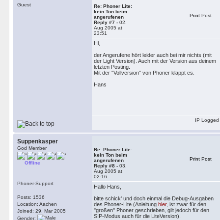
Guest
Re: Phoner Lite:
kein Ton beim
Print Post
angerufenen
Reply #7 -
02.
Aug 2005 at
23:51
Hi,
der Angerufene hört leider auch bei mir nichts (mit
der Light Version). Auch mit der Version aus deinem
letzten Posting.
Mit der "Vollversion" von Phoner klappt es.
Hans
IP Logged
Suppenkasper
God Member
Re: Phoner Lite:
kein Ton beim
Print Post
angerufenen
Offline
Reply #8 -
03.
Aug 2005 at
02:16
Phoner-Support
Hallo Hans,
Posts: 1536
bitte schick' und doch einmal die Debug-Ausgaben
Location: Aachen
des Phoner-Lite (Anleitung
hier
, ist zwar für den
"großen" Phoner geschrieben, gilt jedoch für den
Joined: 29. Mar 2005
SIP-Modus auch für die LiteVersion).
Gender: