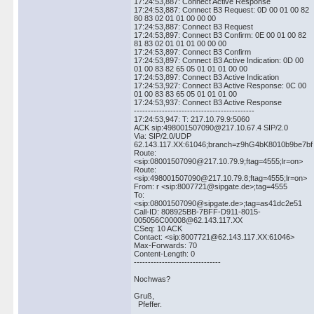
17:24:53,887: Connect Active Response
17:24:53,887: Connect B3 Request: 0D 00 01 00 82
80 83 02 01 01 00 00 00
17:24:53,887: Connect B3 Request
17:24:53,897: Connect B3 Confirm: 0E 00 01 00 82
81 83 02 01 01 01 00 00 00
17:24:53,897: Connect B3 Confirm
17:24:53,897: Connect B3 Active Indication: 0D 00
01 00 83 82 65 05 01 01 01 00 00
17:24:53,897: Connect B3 Active Indication
17:24:53,927: Connect B3 Active Response: 0C 00
01 00 83 83 65 05 01 01 01 00
17:24:53,937: Connect B3 Active Response
-------------------------------------------
17:24:53,947: T: 217.10.79.9:5060
ACK sip:498001507090@217.10.67.4 SIP/2.0
Via: SIP/2.0/UDP
62.143.117.XX:61046;branch=z9hG4bK8010b9be7b
Route:
<sip:08001507090@217.10.79.9;ftag=4555;lr=on>
Route:
<sip:498001507090@217.10.79.8;ftag=4555;lr=on>
From: r <sip:8007721@sipgate.de>;tag=4555
To:
<sip:08001507090@sipgate.de>;tag=as41dc2e51
Call-ID: 808925BB-7BFF-D911-8015-
005056C00008@62.143.117.XX
CSeq: 10 ACK
Contact: <sip:8007721@62.143.117.XX:61046>
Max-Forwards: 70
Content-Length: 0
-------------------------------
Nochwas?
Gruß,
Pfeffer.