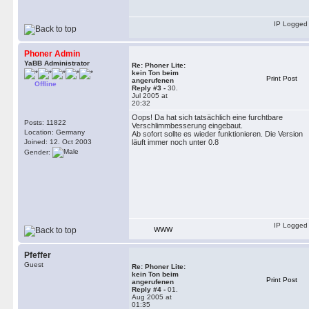
IP Logged
Phoner Admin
YaBB Administrator
Re: Phoner Lite:
kein Ton beim
Print Post
angerufenen
Offline
Reply #3 -
30.
Jul 2005 at
20:32
Oops! Da hat sich tatsächlich eine furchtbare
Posts: 11822
Verschlimmbesserung eingebaut.
Location: Germany
Ab sofort sollte es wieder funktionieren. Die Version
Joined: 12. Oct 2003
läuft immer noch unter 0.8
Gender:
IP Logged
WWW
Pfeffer
Guest
Re: Phoner Lite:
kein Ton beim
Print Post
angerufenen
Reply #4 -
01.
Aug 2005 at
01:35