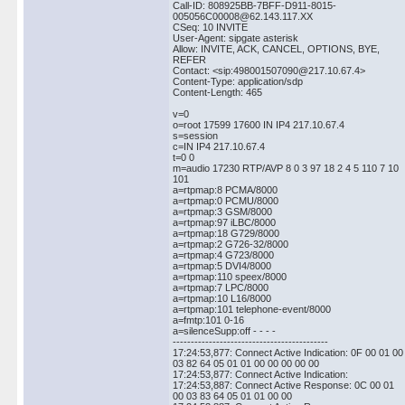
Call-ID: 808925BB-7BFF-D911-8015-
005056C00008@62.143.117.XX
CSeq: 10 INVITE
User-Agent: sipgate asterisk
Allow: INVITE, ACK, CANCEL, OPTIONS, BYE,
REFER
Contact: <sip:498001507090@217.10.67.4>
Content-Type: application/sdp
Content-Length: 465
v=0
o=root 17599 17600 IN IP4 217.10.67.4
s=session
c=IN IP4 217.10.67.4
t=0 0
m=audio 17230 RTP/AVP 8 0 3 97 18 2 4 5 110 7 10
101
a=rtpmap:8 PCMA/8000
a=rtpmap:0 PCMU/8000
a=rtpmap:3 GSM/8000
a=rtpmap:97 iLBC/8000
a=rtpmap:18 G729/8000
a=rtpmap:2 G726-32/8000
a=rtpmap:4 G723/8000
a=rtpmap:5 DVI4/8000
a=rtpmap:110 speex/8000
a=rtpmap:7 LPC/8000
a=rtpmap:10 L16/8000
a=rtpmap:101 telephone-event/8000
a=fmtp:101 0-16
a=silenceSupp:off - - - -
-------------------------------------------
17:24:53,877: Connect Active Indication: 0F 00 01 00
03 82 64 05 01 01 00 00 00 00 00
17:24:53,877: Connect Active Indication:
17:24:53,887: Connect Active Response: 0C 00 01
00 03 83 64 05 01 01 00 00