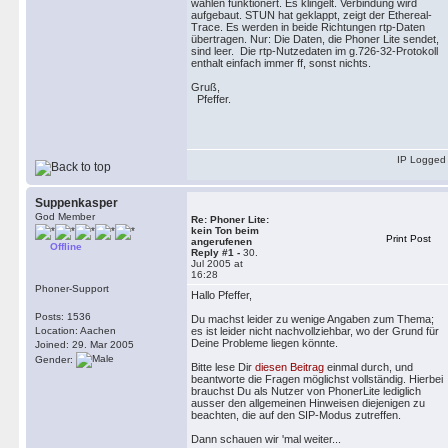
wählen funktionert. Es klingelt. Verbindung wird
aufgebaut. STUN hat geklappt, zeigt der Ethereal-
Trace. Es werden in beide Richtungen rtp-Daten
übertragen. Nur: Die Daten, die Phoner Lite sendet,
sind leer. Die rtp-Nutzedaten im g.726-32-Protokoll
enthalt einfach immer ff, sonst nichts.
Gruß,
Pfeffer.
IP Logged
Suppenkasper
God Member
Re: Phoner Lite:
kein Ton beim
Print Post
angerufenen
Offline
Reply #1 -
30.
Jul 2005 at
16:28
Phoner-Support
Hallo Pfeffer,
Posts: 1536
Du machst leider zu wenige Angaben zum Thema;
Location: Aachen
es ist leider nicht nachvollziehbar, wo der Grund für
Deine Probleme liegen könnte.
Joined: 29. Mar 2005
Gender:
Bitte lese Dir
diesen Beitrag
einmal durch, und
beantworte die Fragen möglichst vollständig. Hierbei
brauchst Du als Nutzer von PhonerLite lediglich
ausser den allgemeinen Hinweisen diejenigen zu
beachten, die auf den SIP-Modus zutreffen.
Dann schauen wir 'mal weiter...