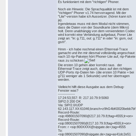
Es funktioniert mit dem "richtigen" Phoner.
Noch ein Hinweis: Die Sprachqualität ist mit dem
"richtigen" Phoner v1.74 hervorragend. Mit der
"Lite"-version habe ich Aussetzer. (hören kann ich
ja).
Irgendetwas muss mit dem Modul nicht stimmen,
dass die Daten von der Soundkarte (dem Mikro)
holt. Denn unabhängig von dem verwendeten Codec
wird korrekt eine Verbindung aufgebaut, Poner Lite
zeigt an: "in: g.711, out: g.711" in oder "in: gsm, out:
gsm".
Hmm - ich habe nochmal einen Ehterreal-Trace
gamacht und ihn mir diesmal vollständig angeschaut:
nach 10 rtp-Paketen hört Phoner-Lite auf, rtp-Pakete
raus zu schicken
Die ersten 10 gehen aber korrekt raus. der
Etherreal-Trace zeigt auch, dass auf den richtigen
UDP-Ports rtp-Daten hin- (die ersten 10 Pakte = bei
g711 weniger als 1 Sekunde) und her übertragen
werden.
Vielleicht hilft diese Ausgabe aus dem Debug-
Fenster was?
--------------
17:24:53,557: R: 217.10.79.9:5060
SIP/2.0 200 OK
Via: SIP/2.0/UDP
62.143.117.XX:61046;branch=z9hG4bK0020bebb7b
Record-Route:
<sip:498001507090@217.10.79.8;ftag=4555;lr=on>
Record-Route:
<sip:08001507090@217.10.79.9;ftag=4555;lr=on>
From: r <sip:800XXXX@sipgate.de>;tag=4555
To:
<sip:08001507090@sipgate.de>;tag=as41dc2e51