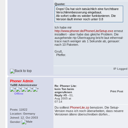
Quote:
Oops! Da hat sich tatsächlich eine furchtbare
Verschlimmbesserung eingebaut.
Ab sofort sollte es wieder funktionieren. Die
Version läuft immer noch unter 0.8
Ich habe mir
http://www.phoner.de/PhonerLiteSetup.exe
erneut
installiert - aber habe das gleiche Problem. Die
ausgehende rtp-Übertragung bricht laut etherreal-
trace nach weniger als 1 Sekunde ab, genauer:
nach 10 Paketen.
Gruß,
Pfeffer.
IP Logged
Phoner Admin
YaBB Administrator
Re: Phoner Lite:
kein Ton beim
Print Post
angerufenen
Offline
Reply #5 -
01.
Aug 2005 at
07:14
Du solltest
PhonerLite.zp
benutzen. Die Setup-
Posts: 11822
Version muss ich noch überarbeiten, dass neuere
Location: Germany
Versionen ältere überschreiben dürfen...
Joined: 12. Oct 2003
Gender: