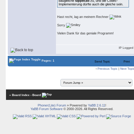
baugleiche
sipper.dll
zu, und die Codec-
Implementerung dürfte auch die gleiche sein.
Hast recht, lag an meinem Rechner
Sorry
Vielen Dank für das geniale Programm!
IP Logged
Pages: 1
Send Topic
Print
‹
Previous Topic
|
Next Topi
« Board Index
‹ Board
Phoner(Lite) Forum
» Powered by
YaBB 2.6.11
!
YaBB Forum Software
© 2000-2026. All Rights Reserved.