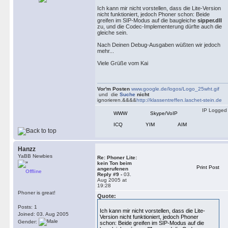
Ich kann mir nicht vorstellen, dass die Lite-Version
nicht funktioniert, jedoch Phoner schon: Beide
greifen im SIP-Modus auf die baugleiche
sipper.dll
zu, und die Codec-Implementerung dürfte auch die
gleiche sein.
Nach Deinen Debug-Ausgaben wüßten wir jedoch
mehr...
Viele Grüße vom Kai
Vor'm Posten
www.google.de/logos/Logo_25wht.gif
und die
Suche
nicht
ignorieren.&&&&
http://klassentreffen.laschet-stein.de
IP Logged
WWW
Skype/VoIP
ICQ
YIM
AIM
Hanzz
YaBB Newbies
Re: Phoner Lite:
kein Ton beim
Print Post
angerufenen
Offline
Reply #9 -
03.
Aug 2005 at
19:28
Phoner is great!
Quote:
Posts: 1
Ich kann mir nicht vorstellen, dass die Lite-
Joined: 03. Aug 2005
Version nicht funktioniert, jedoch Phoner
Gender:
schon: Beide greifen im SIP-Modus auf die