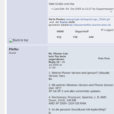
Viele Grüße vom Kai
«
Last Edit: 04. Oct 2005 at 12:27 by Suppenkasper
»
Vor'm Posten
www.google.de/logos/Logo_25wht.gif
und die
Suche
nicht
ignorieren.&&&&
http://klassentreffen.laschet-stein.de
IP Logged
WWW
Skype/VoIP
ICQ
YIM
AIM
Pfeffer
Guest
Re: Phoner Lite:
kein Ton beim
Print Post
angerufenen
Reply #2 -
30.
Jul 2005 at
17:29
1. Welche Phoner-Version wird genutzt? (Aktuelle
Version: hier).
lite.
2. Mit welcher Windows-Version wird Phoner benutzt
(inkl. SP)?
XP mit SP-2 und allen sicherheits-updates.
4. Rechnertyp, Prozessor, Speicher, z. B. AMD
Duron, 1GHz, 248 MB
AMD XP 2000+ 1024 GB RAM
5. Ist die genutzte Soundkarte full-duplexfähig?
ja.