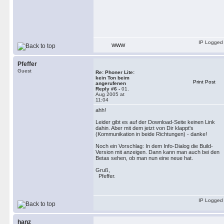
IP Logged
WWW
Pfeffer
Guest
Re: Phoner Lite:
kein Ton beim
Print Post
angerufenen
Reply #6 -
01.
Aug 2005 at
11:04
ahh!
Leider gibt es auf der Download-Seite keinen Link
dahin. Aber mit dem jetzt von Dir klappt's
(Kommunikation in beide Richtungen) - danke!
Noch ein Vorschlag: In dem Info-Dialog die Build-
Version mit anzeigen. Dann kann man auch bei den
Betas sehen, ob man nun eine neue hat.
Gruß,
Pfeffer.
IP Logged
hanz