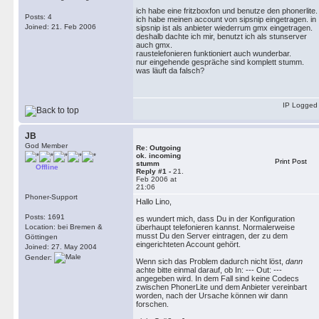
ich habe eine fritzboxfon und benutze den phonerlite.
Posts: 4
ich habe meinen account von sipsnip eingetragen. in
Joined: 21. Feb 2006
sipsnip ist als anbieter wiederrum gmx eingetragen.
deshalb dachte ich mir, benutzt ich als stunserver
auch gmx.
raustelefonieren funktioniert auch wunderbar.
nur eingehende gespräche sind komplett stumm.
was läuft da falsch?
IP Logged
JB
God Member
Re: Outgoing
ok. incoming
Print Post
stumm
Offline
Reply #1 -
21.
Feb 2006 at
21:06
Phoner-Support
Hallo Lino,
Posts: 1691
es wundert mich, dass Du in der Konfiguration
Location: bei Bremen &
überhaupt telefonieren kannst. Normalerweise
musst Du den Server eintragen, der zu dem
Göttingen
eingerichteten Account gehört.
Joined: 27. May 2004
Gender:
Wenn sich das Problem dadurch nicht löst,
dann
achte bitte einmal darauf, ob In: --- Out: ---
angegeben wird. In dem Fall sind keine Codecs
zwischen PhonerLite und dem Anbieter vereinbart
worden, nach der Ursache können wir dann
forschen.