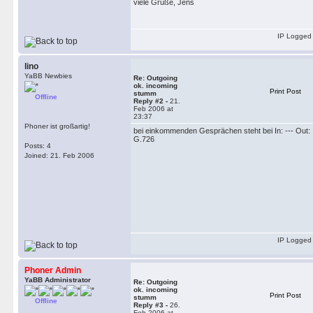
viele Grüße, Jens
IP Logged
lino
YaBB Newbies
Re: Outgoing
ok. incoming
Print Post
stumm
Offline
Reply #2 -
21.
Feb 2006 at
23:37
Phoner ist großartig!
bei einkommenden Gesprächen steht bei In: --- Out:
G.726
Posts: 4
Joined: 21. Feb 2006
IP Logged
Phoner Admin
YaBB Administrator
Re: Outgoing
ok. incoming
Print Post
stumm
Offline
Reply #3 -
26.
Feb 2006 at