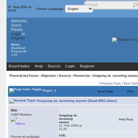
07. Aug 2026 at
Choose Language:
13:45
Welcome,
Guest.
Please
Login
or
Register
News:
Download
PhonerLite
3.41
Board Index
Help
Search
Login
Register
Phoner(Lite) Forum
›
Allgemein / General
›
PhonerLite
› Outgoing ok. incoming stumm
‹
Previous Topic
|
Next Topi
Pages: 1
Send Topic
Print
Outgoing ok. incoming stumm (Read 6001 times)
lino
YaBB Newbies
Outgoing ok.
incoming
Print Post
stumm
Offline
21. Feb 2006 at
11:35
hallo,
Phoner ist großartig!