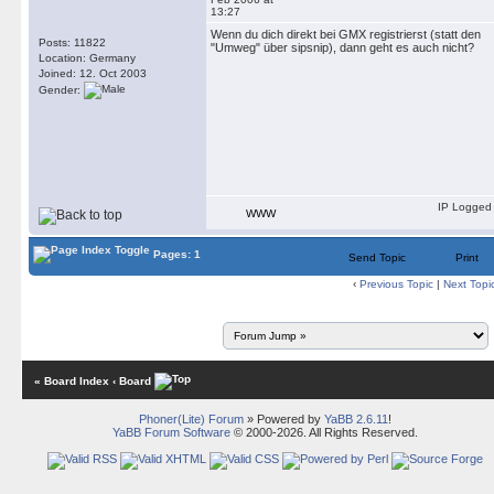
13:27
Wenn du dich direkt bei GMX registrierst (statt den
Posts: 11822
"Umweg" über sipsnip), dann geht es auch nicht?
Location: Germany
Joined: 12. Oct 2003
Gender:
IP Logged
WWW
Pages: 1
Send Topic
Print
‹
Previous Topic
|
Next Topi
« Board Index
‹ Board
Phoner(Lite) Forum
» Powered by
YaBB 2.6.11
!
YaBB Forum Software
© 2000-2026. All Rights Reserved.