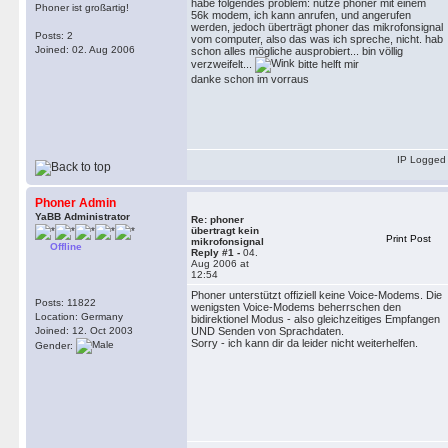
habe folgendes problem: nutze phoner mit einem
Phoner ist großartig!
56k modem, ich kann anrufen, und angerufen
werden, jedoch überträgt phoner das mikrofonsignal
Posts: 2
vom computer, also das was ich spreche, nicht. hab
Joined: 02. Aug 2006
schon alles mögliche ausprobiert... bin völlig
verzweifelt...
bitte helft mir
danke schon im vorraus
IP Logged
Phoner Admin
YaBB Administrator
Re: phoner
übertragt kein
Print Post
mikrofonsignal
Offline
Reply #1 -
04.
Aug 2006 at
12:54
Phoner unterstützt offiziell keine Voice-Modems. Die
Posts: 11822
wenigsten Voice-Modems beherrschen den
Location: Germany
bidirektionel Modus - also gleichzeitiges Empfangen
Joined: 12. Oct 2003
UND Senden von Sprachdaten.
Sorry - ich kann dir da leider nicht weiterhelfen.
Gender: