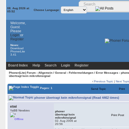
08. Aug 2026 at
Choose Language:
05:52
Welcome,
Guest.
Please
Login
or
Register
News:
Download
PhonerLite
3.41
Board Index
Help
Search
Login
Register
Phoner(Lite) Forum
›
Allgemein / General
›
Fehlermeldungen / Error Messages
› phon
übertragt kein mikrofonsignal
‹
Previous Topic
|
Next Topi
Pages: 1
Send Topic
Print
phoner übertragt kein mikrofonsignal (Read 4462 times)
etwi
YaBB Newbies
phoner
übertragt kein
Print Post
mikrofonsignal
Offline
02. Aug 2006 at
20:56