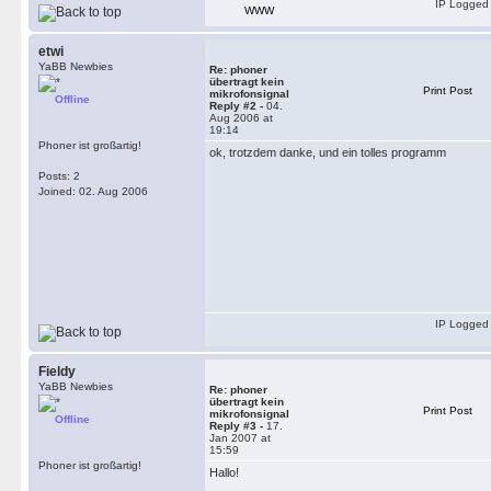
IP Logged
WWW
etwi
YaBB Newbies
Re: phoner
übertragt kein
Print Post
mikrofonsignal
Offline
Reply #2 -
04.
Aug 2006 at
19:14
Phoner ist großartig!
ok, trotzdem danke, und ein tolles programm
Posts: 2
Joined: 02. Aug 2006
IP Logged
Fieldy
YaBB Newbies
Re: phoner
übertragt kein
Print Post
mikrofonsignal
Offline
Reply #3 -
17.
Jan 2007 at
15:59
Phoner ist großartig!
Hallo!