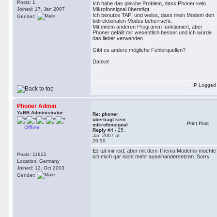
Posts: 1
Ich habe das gleiche Problem, dass Phoner kein
Joined: 17. Jan 2007
Mikrofonsignal überträgt.
Ich benutze TAPI und weiss, dass mein Modem den
Gender:
bidirektionalen Modus beherrscht.
Mit einem anderen Programm funktioniert, aber
Phoner gefällt mir wesentlich besser und ich würde
das lieber verwenden.
Gibt es andere mögliche Fehlerquellen?
Danke!
IP Logged
Phoner Admin
YaBB Administrator
Re: phoner
übertragt kein
Print Post
mikrofonsignal
Offline
Reply #4 -
25.
Jan 2007 at
20:59
Es tut mir leid, aber mit dem Thema Modems möchte
Posts: 11822
ich mich gar nicht mehr auseinandersetzen. Sorry.
Location: Germany
Joined: 12. Oct 2003
Gender: