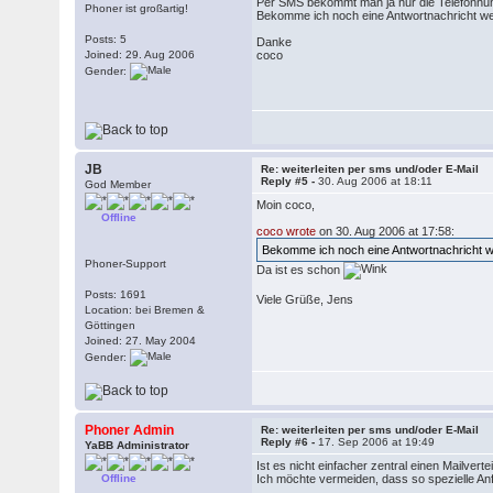
Per SMS bekommt man ja nur die Telefonnumm
Phoner ist großartig!
Bekomme ich noch eine Antwortnachricht we
Posts: 5
Danke
Joined: 29. Aug 2006
coco
Gender:
JB
Re: weiterleiten per sms und/oder E-Mail
Reply #5 -
30. Aug 2006 at 18:11
God Member
Moin coco,
Offline
coco wrote
on 30. Aug 2006 at 17:58:
Bekomme ich noch eine Antwortnachricht w
Phoner-Support
Da ist es schon
Posts: 1691
Viele Grüße, Jens
Location: bei Bremen &
Göttingen
Joined: 27. May 2004
Gender:
Phoner Admin
Re: weiterleiten per sms und/oder E-Mail
Reply #6 -
17. Sep 2006 at 19:49
YaBB Administrator
Ist es nicht einfacher zentral einen Mailver
Offline
Ich möchte vermeiden, dass so spezielle Anf