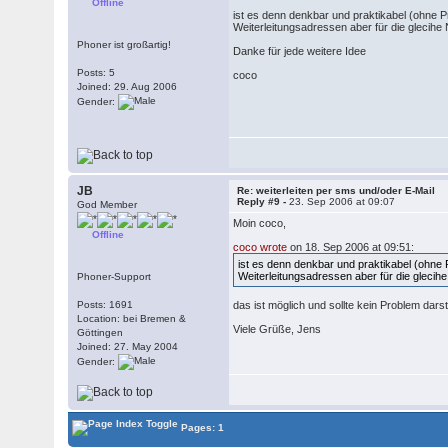
Offline
ist es denn denkbar und praktikabel (ohne P
Weiterleitungsadressen aber für die glecihe 
Phoner ist großartig!
Danke für jede weitere Idee
Posts: 5
coco
Joined: 29. Aug 2006
Gender:
JB
Re: weiterleiten per sms und/oder E-Mail
Reply #9 -
23. Sep 2006 at 09:07
God Member
Moin coco,
Offline
coco wrote
on 18. Sep 2006 at 09:51:
ist es denn denkbar und praktikabel (ohne 
Weiterleitungsadressen aber für die glecihe
Phoner-Support
Posts: 1691
das ist möglich und sollte kein Problem dars
Location: bei Bremen &
Viele Grüße, Jens
Göttingen
Joined: 27. May 2004
Gender:
Pages: 1