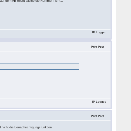
f dem AB reicht alleine die Nummer nicht...
IP Logged
Print Post
IP Logged
Print Post
 nicht die Benachrichtigungsfunktion.