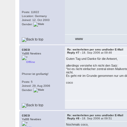
Posts: 11822
Location: Germany
Joined: 12. Oct 2003
Gender:
WWW
coco
Re: weiterleiten per sms und/oder E-Mail
Reply #7 -
18. Sep 2006 at 09:46
YaBB Newbies
Guten Tag und Danke für die Antwort,
Offline
allerdings verstehe ich nicht den Satz:
"Ist es nicht einfacher zentral einen Mailver
nicht.
Phoner ist großartig!
Es geht mir im Grunde genommen nur um die
Posts: 5
coco
Joined: 29. Aug 2006
Gender:
coco
Re: weiterleiten per sms und/oder E-Mail
Reply #8 -
18. Sep 2006 at 09:51
YaBB Newbies
Nochmals coco,