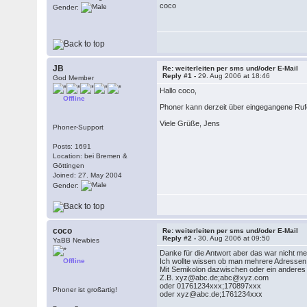
coco
Gender:
JB
Re: weiterleiten per sms und/oder E-Mail
Reply #1 -
29. Aug 2006 at 18:46
God Member
Hallo coco,
Offline
Phoner kann derzeit über eingegangene Ru
Viele Grüße, Jens
Phoner-Support
Posts: 1691
Location: bei Bremen &
Göttingen
Joined: 27. May 2004
Gender:
coco
Re: weiterleiten per sms und/oder E-Mail
Reply #2 -
30. Aug 2006 at 09:50
YaBB Newbies
Danke für die Antwort aber das war nicht me
Offline
Ich wollte wissen ob man mehrere Adresse
Mit Semikolon dazwischen oder ein anderes
Z.B. xyz@abc.de;abc@xyz.com
oder 01761234xxx;170897xxx
Phoner ist großartig!
oder xyz@abc.de;1761234xxx