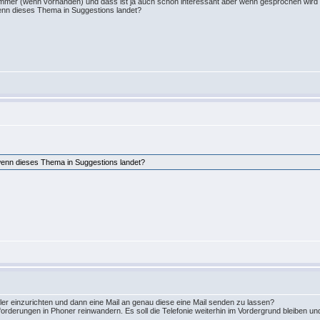
er (wenn vorhanden) und dass ist ja auch schon interessant aber wenn gesprochen wird au
nn dieses Thema in Suggestions landet?
enn dieses Thema in Suggestions landet?
teiler einzurichten und dann eine Mail an genau diese eine Mail senden zu lassen?
orderungen in Phoner reinwandern. Es soll die Telefonie weiterhin im Vordergrund bleiben und