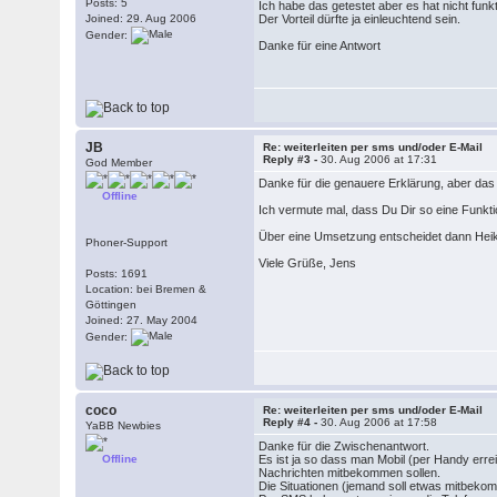
Posts: 5
Ich habe das getestet aber es hat nicht funk
Joined: 29. Aug 2006
Der Vorteil dürfte ja einleuchtend sein.
Gender:
Danke für eine Antwort
JB
Re: weiterleiten per sms und/oder E-Mail
Reply #3 -
30. Aug 2006 at 17:31
God Member
Danke für die genauere Erklärung, aber das 
Offline
Ich vermute mal, dass Du Dir so eine Funkt
Über eine Umsetzung entscheidet dann Heiko
Phoner-Support
Viele Grüße, Jens
Posts: 1691
Location: bei Bremen &
Göttingen
Joined: 27. May 2004
Gender:
coco
Re: weiterleiten per sms und/oder E-Mail
Reply #4 -
30. Aug 2006 at 17:58
YaBB Newbies
Danke für die Zwischenantwort.
Offline
Es ist ja so dass man Mobil (per Handy erre
Nachrichten mitbekommen sollen.
Die Situationen (jemand soll etwas mitbekomm