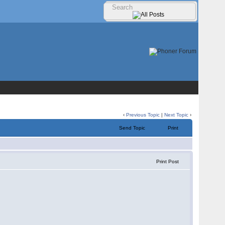
‹
Previous Topic
|
Next Topic
›
Send Topic
Print
Print Post