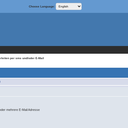
Choose Language:
erleiten per sms und/oder E-Mail
)
 oder mehrere E-Mail Adresse