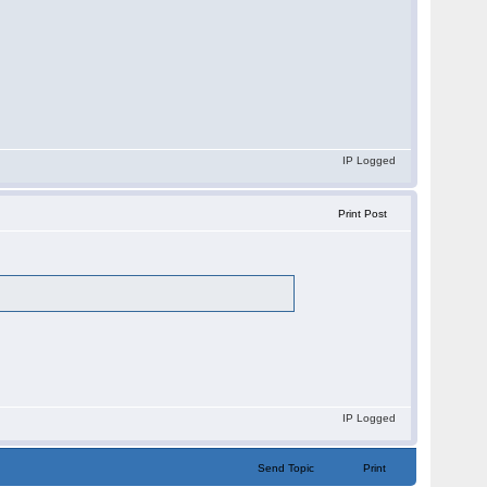
IP Logged
Print Post
IP Logged
Send Topic
Print