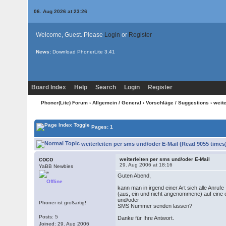
06. Aug 2026 at 23:26
Welcome, Guest. Please
Login
or
Register
News:
Download PhonerLite
3.41
Board Index
Help
Search
Login
Register
Phoner(Lite) Forum
›
Allgemein / General
›
Vorschläge / Suggestions
› weit
Pages: 1
weiterleiten per sms und/oder E-Mail (Read 9055 times
coco
weiterleiten per sms und/oder E-Mail
29. Aug 2006 at 18:16
YaBB Newbies
Guten Abend,
Offline
kann man in irgend einer Art sich alle Anrufe
(aus, ein und nicht angenommene) auf eine
und/oder
Phoner ist großartig!
SMS Nummer senden lassen?
Posts: 5
Danke für Ihre Antwort.
Joined: 29. Aug 2006