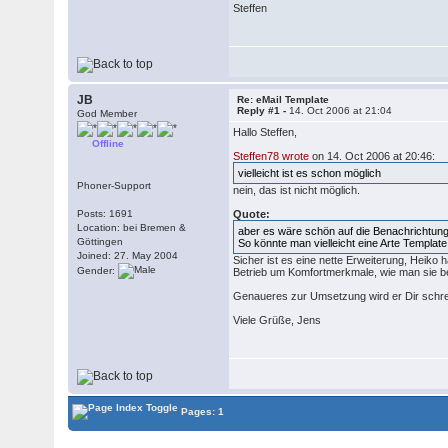
Steffen
JB
Re: eMail Template
Reply #1 -
14. Oct 2006 at 21:04
God Member
Hallo Steffen,
Offline
Steffen78 wrote
on 14. Oct 2006 at 20:46:
vielleicht ist es schon möglich
Phoner-Support
nein, das ist nicht möglich.
Posts: 1691
Quote:
Location: bei Bremen &
aber es wäre schön auf die Benachrichtun
Göttingen
So könnte man vielleicht eine Arte Template
Joined: 27. May 2004
Sicher ist es eine nette Erweiterung, Heiko 
Gender:
Betrieb um Komfortmerkmale, wie man sie be
Genaueres zur Umsetzung wird er Dir schre
Viele Grüße, Jens
Pages: 1