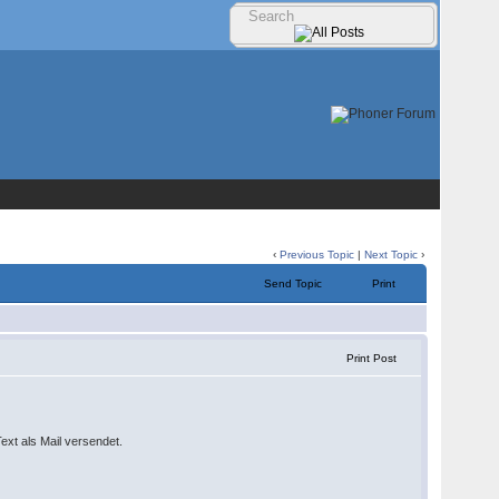
‹
Previous Topic
|
Next Topic
›
Send Topic
Print
Print Post
Text als Mail versendet.