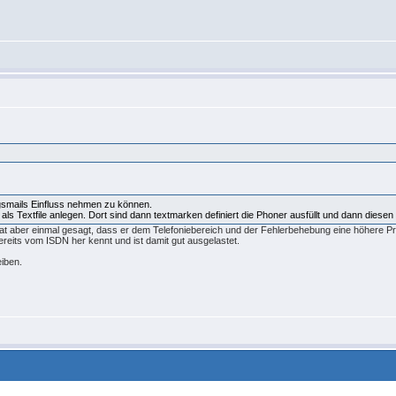
gsmails Einfluss nehmen zu können.
 als Textfile anlegen. Dort sind dann textmarken definiert die Phoner ausfüllt und dann diesen
hat aber einmal gesagt, dass er dem Telefoniebereich und der Fehlerbehebung eine höhere Prio
reits vom ISDN her kennt und ist damit gut ausgelastet.
iben.