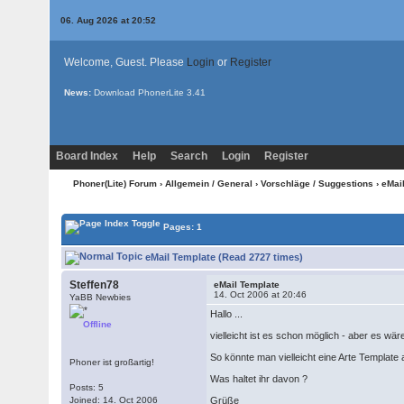
06. Aug 2026 at 20:52
Welcome, Guest. Please
Login
or
Register
News:
Download PhonerLite
3.41
Board Index
Help
Search
Login
Register
Phoner(Lite) Forum
›
Allgemein / General
›
Vorschläge / Suggestions
› eMai
Pages: 1
eMail Template (Read 2727 times)
Steffen78
eMail Template
14. Oct 2006 at 20:46
YaBB Newbies
Hallo ...
Offline
vielleicht ist es schon möglich - aber es w
So könnte man vielleicht eine Arte Template 
Phoner ist großartig!
Was haltet ihr davon ?
Posts: 5
Joined: 14. Oct 2006
Grüße