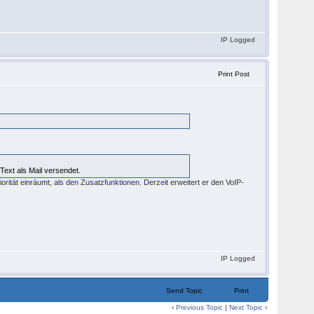
IP Logged
Print Post
 Text als Mail versendet.
rität einräumt, als den Zusatzfunktionen. Derzeit erweitert er den VoIP-
IP Logged
Send Topic
Print
‹
Previous Topic
|
Next Topic
›