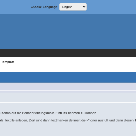
Choose Language:
l Template
äre schön auf die Benachrichtungsmails Einfluss nehmen zu können.
als Textfile anlegen. Dort sind dann textmarken definiert die Phoner ausfüllt und dann diesen 