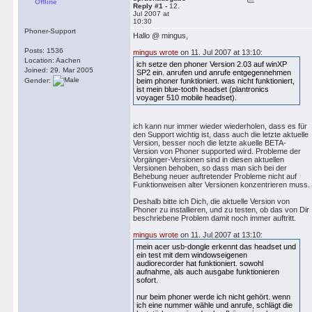
Offline
Reply #1 -
12.
Jul 2007 at
10:30
Phoner-Support
Hallo @ mingus,
Posts: 1536
mingus wrote
on 11. Jul 2007 at 13:10:
Location: Aachen
ich setze den phoner Version 2.03 auf winXP
Joined: 29. Mar 2005
SP2 ein. anrufen und anrufe entgegennehmen
Gender:
beim phoner funktioniert. was nicht funktioniert,
ist mein blue-tooth headset (plantronics
voyager 510 mobile headset).
ich kann nur immer wieder wiederholen, dass es für
den Support wichtig ist, dass auch die letzte aktuelle
Version, besser noch die letzte akuelle BETA-
Version von Phoner supported wird. Probleme der
Vorgänger-Versionen sind in diesen aktuellen
Versionen behoben, so dass man sich bei der
Behebung neuer auftretender Probleme nicht auf
Funktionweisen alter Versionen konzentrieren muss.
Deshalb bitte ich Dich, die aktuelle Version von
Phoner zu installieren, und zu testen, ob das von Dir
beschriebene Problem damit noch immer auftritt.
mingus wrote
on 11. Jul 2007 at 13:10:
mein acer usb-dongle erkennt das headset und
ein test mit dem windowseigenen
audiorecorder hat funktioniert. sowohl
aufnahme, als auch ausgabe funktionieren
sofort.
nur beim phoner werde ich nicht gehört. wenn
ich eine nummer wähle und anrufe, schlägt die