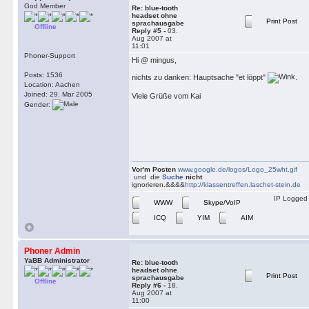
God Member
Re: blue-tooth
headset ohne
Print Post
sprachausgabe
Offline
Reply #5 -
03.
Aug 2007 at
11:01
Phoner-Support
Hi @ mingus,
Posts: 1536
nichts zu danken: Hauptsache "et löppt"
.
Location: Aachen
Joined: 29. Mar 2005
Viele Grüße vom Kai
Gender:
Vor'm Posten
www.google.de/logos/Logo_25wht.gif
und die
Suche
nicht
ignorieren.&&&&
http://klassentreffen.laschet-stein.de
IP Logged
WWW
Skype/VoIP
ICQ
YIM
AIM
Phoner Admin
YaBB Administrator
Re: blue-tooth
headset ohne
Print Post
sprachausgabe
Offline
Reply #6 -
18.
Aug 2007 at
11:00