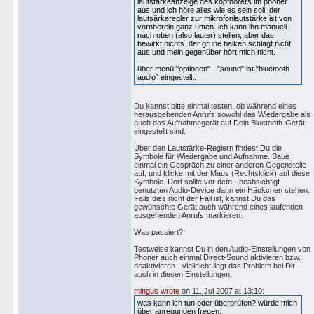
lautstärkeanzeige des kopfhörers im phoner
aus und ich höre alles wie es sein soll. der
lautsärkeregler zur mikrofonlautstärke ist von
vornherein ganz unten. ich kann ihn manuell
nach oben (also lauter) stellen, aber das
bewirkt nichts. der grüne balken schlägt nicht
aus und mein gegenüber hört mich nicht.
über menü "optionen" - "sound" ist "bluetooth
audio" eingestellt.
Du kannst bitte einmal testen, ob während eines
herausgehenden Anrufs sowohl das Wiedergabe als
auch das Aufnahmegerät auf Dein Bluetooth-Gerät
eingestellt sind.
Über den Lautstärke-Reglern findest Du die
Symbole für Wiedergabe und Aufnahme. Baue
einmal ein Gespräch zu einer anderen Gegenstelle
auf, und klicke mit der Maus (Rechtsklick) auf diese
Symbole. Dort sollte vor dem - beabsichtigt -
benutzten Audio-Device dann ein Häckchen stehen.
Falls dies nicht der Fall ist, kannst Du das
gewünschte Gerät auch während eines laufenden
ausgehenden Anrufs markieren.
Was passiert?
Testweise kannst Du in den Audio-Einstellungen von
Phoner auch einmal Direct-Sound aktivieren bzw.
deaktivieren - vielleicht liegt das Problem bei Dir
auch in diesen Einstellungen.
mingus wrote
on 11. Jul 2007 at 13:10:
was kann ich tun oder überprüfen? würde mich
über anregungen freuen.