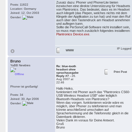
Zusatz dazu: Phoner und PhonerLite bieten
Posts: 11822
inzwischen eine direkte Unterstützung für Headsets
Location: Germany
von Plantronics. Das bedeutet, dass es im Headset
Joined: 12. Oct 2003
auch klingelt (das Piepen, welches nichts mit dem
Klingeln der Applikation zu tun hat) und man den Ruf
Gender:
auch über den Tastendruck am Headset annehmen
und auflegen kann.
Sollte die PerSonoCall-Software nicht installiert sein,
so muss man noch zusätzlich folgendes installieren:
Plantronics Device.exe
.
IP Logged
WWW
Bruno
YaBB Newbies
Re: blue-tooth
headset ohne
Print Post
sprachausgabe
Offline
Reply #7 -
26.
Aug 2007 at
22:46
Phoner ist großartig!
Hallo Heiko,
funktioniert mit Phoner auch das "Plantronics CS60-
Posts: 34
USB Wireless Headset USB" oder lediglich
Joined: 30. Apr 2006
Bluetooth-Headsets von Plantronics?
Wenn das vorgen. funktionieren würde wäre es
Gender:
möglich, über Phoner zu telefonieren und man
könnte anschließend umschalten auf
Spracherkennung und die Telefonnotiz gleich in die
Datenbank diktieren.
Vielen Dank im voraus für Deine Antwort.
Gruß
Bruno