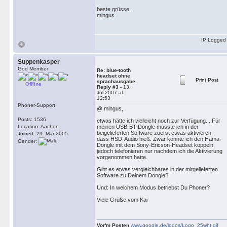
beste grüsse,
mingus
IP Logged
Suppenkasper
God Member
Re: blue-tooth
headset ohne
Print Post
sprachausgabe
Offline
Reply #3 -
13.
Jul 2007 at
12:53
Phoner-Support
@ mingus,
Posts: 1536
etwas hätte ich vielleicht noch zur Verfügung... Für
Location: Aachen
meinen USB-BT-Dongle musste ich in der
beigelieferten Software zuerst etwas aktivieren,
Joined: 29. Mar 2005
dass HSD-Audio hieß. Zwar konnte ich den Hama-
Gender:
Dongle mit dem Sony-Ericson-Headset koppeln,
jedoch telefonieren nur nachdem ich die Aktivierung
vorgenommen hatte.
Gibt es etwas vergleichbares in der mitgelieferten
Software zu Deinem Dongle?
Und: In welchem Modus betriebst Du Phoner?
Viele Grüße vom Kai
Vor'm Posten
www.google.de/logos/Logo_25wht.gif