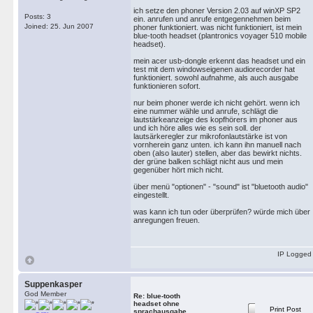
ich setze den phoner Version 2.03 auf winXP SP2
Posts: 3
ein. anrufen und anrufe entgegennehmen beim
Joined: 25. Jun 2007
phoner funktioniert. was nicht funktioniert, ist mein
blue-tooth headset (plantronics voyager 510 mobile
headset).
mein acer usb-dongle erkennt das headset und ein
test mit dem windowseigenen audiorecorder hat
funktioniert. sowohl aufnahme, als auch ausgabe
funktionieren sofort.
nur beim phoner werde ich nicht gehört. wenn ich
eine nummer wähle und anrufe, schlägt die
lautstärkeanzeige des kopfhörers im phoner aus
und ich höre alles wie es sein soll. der
lautsärkeregler zur mikrofonlautstärke ist von
vornherein ganz unten. ich kann ihn manuell nach
oben (also lauter) stellen, aber das bewirkt nichts.
der grüne balken schlägt nicht aus und mein
gegenüber hört mich nicht.
über menü "optionen" - "sound" ist "bluetooth audio"
eingestellt.
was kann ich tun oder überprüfen? würde mich über
anregungen freuen.
IP Logged
Suppenkasper
God Member
Re: blue-tooth
headset ohne
Print Post
sprachausgabe