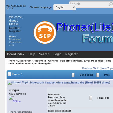
08. Aug 2026 at
Choose Language:
20:33
Welcome,
Guest.
Please
Login
or
Register
News:
Download
PhonerLite
3.41
Board Index
Help
Search
Login
Register
Phoner(Lite) Forum
›
Allgemein / General
›
Fehlermeldungen / Error Messages
› blue-
tooth headset ohne sprachausgabe
‹
Previous Topic
|
Next Topi
Pages: 1
Send Topic
Print
blue-tooth headset ohne sprachausgabe (Read 10151 times)
mingus
YaBB Newbies
blue-tooth
headset ohne
Print Post
sprachausgabe
Offline
11. Jul 2007 at
13:10
hallo, liebe phoner!
Phoner ist großartig!