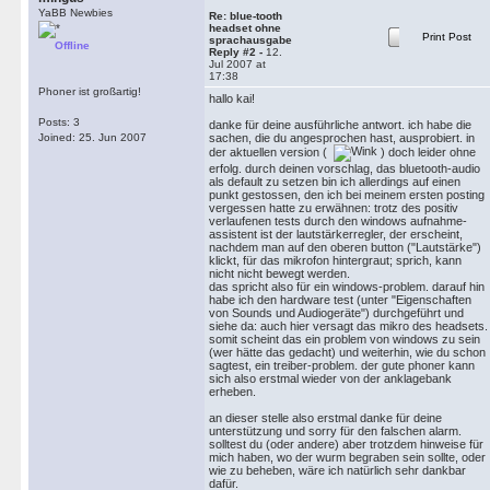
YaBB Newbies
Re: blue-tooth
headset ohne
Print Post
sprachausgabe
Offline
Reply #2 -
12.
Jul 2007 at
17:38
Phoner ist großartig!
hallo kai!
Posts: 3
danke für deine ausführliche antwort. ich habe die
Joined: 25. Jun 2007
sachen, die du angesprochen hast, ausprobiert. in
der aktuellen version (
) doch leider ohne
erfolg. durch deinen vorschlag, das bluetooth-audio
als default zu setzen bin ich allerdings auf einen
punkt gestossen, den ich bei meinem ersten posting
vergessen hatte zu erwähnen: trotz des positiv
verlaufenen tests durch den windows aufnahme-
assistent ist der lautstärkerregler, der erscheint,
nachdem man auf den oberen button ("Lautstärke")
klickt, für das mikrofon hintergraut; sprich, kann
nicht nicht bewegt werden.
das spricht also für ein windows-problem. darauf hin
habe ich den hardware test (unter "Eigenschaften
von Sounds und Audiogeräte") durchgeführt und
siehe da: auch hier versagt das mikro des headsets.
somit scheint das ein problem von windows zu sein
(wer hätte das gedacht) und weiterhin, wie du schon
sagtest, ein treiber-problem. der gute phoner kann
sich also erstmal wieder von der anklagebank
erheben.
an dieser stelle also erstmal danke für deine
unterstützung und sorry für den falschen alarm.
solltest du (oder andere) aber trotzdem hinweise für
mich haben, wo der wurm begraben sein sollte, oder
wie zu beheben, wäre ich natürlich sehr dankbar
dafür.