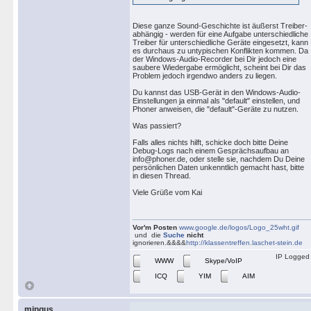
Diese ganze Sound-Geschichte ist äußerst Treiber-
abhängig - werden für eine Aufgabe unterschiedliche
Treiber für unterschiedliche Geräte eingesetzt, kann
es durchaus zu untypischen Konflikten kommen. Da
der Windows-Audio-Recorder bei Dir jedoch eine
saubere Wiedergabe ermöglicht, scheint bei Dir das
Problem jedoch irgendwo anders zu liegen.
Du kannst das USB-Gerät in den Windows-Audio-
Einstellungen ja einmal als "default" einstellen, und
Phoner anweisen, die "default"-Geräte zu nutzen.
Was passiert?
Falls alles nichts hilft, schicke doch bitte Deine
Debug-Logs nach einem Gesprächsaufbau an
info@phoner.de, oder stelle sie, nachdem Du Deine
persönlichen Daten unkenntlich gemacht hast, bitte
in diesen Thread.
Viele Grüße vom Kai
Vor'm Posten
www.google.de/logos/Logo_25wht.gif
und die
Suche
nicht
ignorieren.&&&&
http://klassentreffen.laschet-stein.de
IP Logged
WWW
Skype/VoIP
ICQ
YIM
AIM
mingus