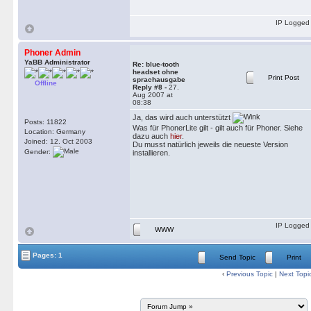
IP Logged
Phoner Admin
YaBB Administrator
Re: blue-tooth
headset ohne
Print Post
sprachausgabe
Offline
Reply #8 -
27.
Aug 2007 at
08:38
Ja, das wird auch unterstützt
Posts: 11822
Was für PhonerLite gilt - gilt auch für Phoner. Siehe
Location: Germany
dazu auch
hier
.
Joined: 12. Oct 2003
Du musst natürlich jeweils die neueste Version
Gender:
installieren.
IP Logged
WWW
Pages: 1
Send Topic
Print
‹
Previous Topic
|
Next Topi