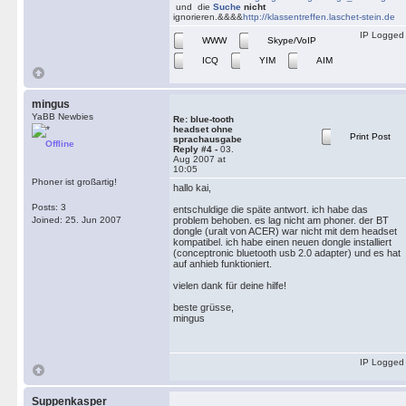
und die
Suche
nicht
ignorieren.&&&&
http://klassentreffen.laschet-stein.de
IP Logged
WWW
Skype/VoIP
ICQ
YIM
AIM
mingus
YaBB Newbies
Re: blue-tooth
headset ohne
Print Post
sprachausgabe
Offline
Reply #4 -
03.
Aug 2007 at
10:05
Phoner ist großartig!
hallo kai,
Posts: 3
entschuldige die späte antwort. ich habe das
Joined: 25. Jun 2007
problem behoben. es lag nicht am phoner. der BT
dongle (uralt von ACER) war nicht mit dem headset
kompatibel. ich habe einen neuen dongle installiert
(conceptronic bluetooth usb 2.0 adapter) und es hat
auf anhieb funktioniert.
vielen dank für deine hilfe!
beste grüsse,
mingus
IP Logged
Suppenkasper