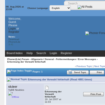
08. Aug 2026 at
Choose Language:
23:08
Welcome,
Guest.
Please
Login
or
Register
News:
Download
PhonerLite
3.41
Board Index
Help
Search
Login
Register
Phoner(Lite) Forum
›
Allgemein / General
›
Fehlermeldungen / Error Messages
›
Erkennung der Vorwahl fehlerhaft
‹
Previous Topic
|
Next Topi
Pages: 1
Send Topic
Print
Erkennung der Vorwahl fehlerhaft (Read 4891 times)
sb.leer
YaBB Newbies
Erkennung der
Vorwahl
Print Post
fehlerhaft
Offline
19. Jul 2007 at
11:03