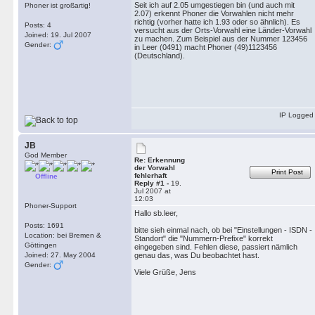
Seit ich auf 2.05 umgestiegen bin (und auch mit
Phoner ist großartig!
2.07) erkennt Phoner die Vorwahlen nicht mehr
richtig (vorher hatte ich 1.93 oder so ähnlich). Es
Posts: 4
versucht aus der Orts-Vorwahl eine Länder-Vorwahl
Joined: 19. Jul 2007
zu machen. Zum Beispiel aus der Nummer 123456
Gender:
in Leer (0491) macht Phoner (49)1123456
(Deutschland).
IP Logged
JB
God Member
Re: Erkennung
der Vorwahl
Print Post
fehlerhaft
Offline
Reply #1 -
19.
Jul 2007 at
12:03
Phoner-Support
Hallo sb.leer,
Posts: 1691
bitte sieh einmal nach, ob bei "Einstellungen - ISDN -
Location: bei Bremen &
Standort" die "Nummern-Prefixe" korrekt
Göttingen
eingegeben sind. Fehlen diese, passiert nämlich
Joined: 27. May 2004
genau das, was Du beobachtet hast.
Gender:
Viele Grüße, Jens