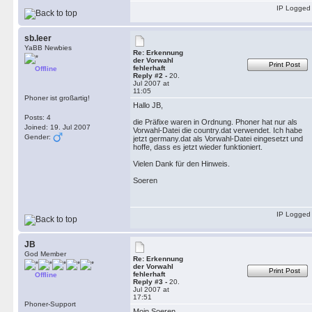
IP Logged
sb.leer
YaBB Newbies
Re: Erkennung
der Vorwahl
Print Post
fehlerhaft
Offline
Reply #2 -
20.
Jul 2007 at
11:05
Phoner ist großartig!
Hallo JB,
Posts: 4
die Präfixe waren in Ordnung. Phoner hat nur als
Joined: 19. Jul 2007
Vorwahl-Datei die country.dat verwendet. Ich habe
Gender:
jetzt germany.dat als Vorwahl-Datei eingesetzt und
hoffe, dass es jetzt wieder funktioniert.
Vielen Dank für den Hinweis.
Soeren
IP Logged
JB
God Member
Re: Erkennung
der Vorwahl
Print Post
fehlerhaft
Offline
Reply #3 -
20.
Jul 2007 at
17:51
Phoner-Support
Moin Soeren,