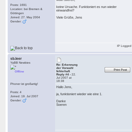
Posts: 1691
keine Ursache. Funktioniert es nun wieder
Location: bei Bremen &
einwandfrei?
Göttingen
Joined: 27. May 2004
Viele Grüße, Jens
Gender:
IP Logged
sb.leer
YaBB Newbies
Re: Erkennung
der Vorwahl
Print Post
fehlerhaft
Offline
Reply #4 -
22.
Jul 2007 at
18:38
Phoner ist großartig!
Hallo Jens,
Posts: 4
ja, funktioniert wieder wie eine 1.
Joined: 19. Jul 2007
Gender:
Danke
Soeren