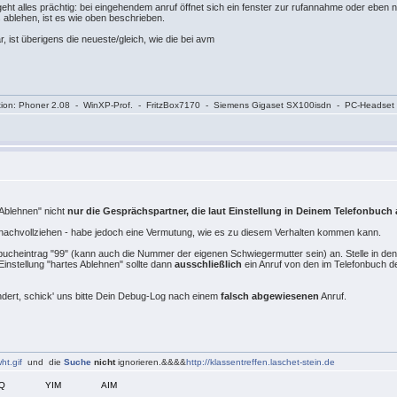
geht alles prächtig: bei eingehendem anruf öffnet sich ein fenster zur rufannahme oder eben ni
es ablehen, ist es wie oben beschrieben.
, ist überigens die neueste/gleich, wie die bei avm
onfiguration: Phoner 2.08 - WinXP-Prof. - FritzBox7170 - Siemens Gigaset SX100isdn - PC-Headset
 Ablehnen" nicht
nur die Gesprächspartner, die laut Einstellung in Deinem Telefonbuch
ht nachvollziehen - habe jedoch eine Vermutung, wie es zu diesem Verhalten kommen kann.
fonbucheintrag "99" (kann auch die Nummer der eigenen Schwiegermutter sein) an. Stelle in den
instellung "hartes Ablehnen" sollte dann
ausschließlich
ein Anruf von den im Telefonbuch d
 ändert, schick' uns bitte Dein Debug-Log nach einem
falsch abgewiesenen
Anruf.
ht.gif
und die
Suche
nicht
ignorieren.&&&&
http://klassentreffen.laschet-stein.de
CQ
YIM
AIM