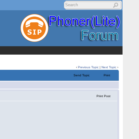
‹
Previous Topic
|
Next Topic
›
Send Topic
Print
Print Post