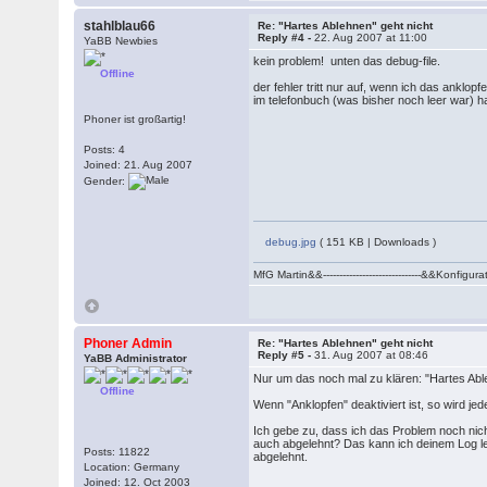
stahlblau66
Re: "Hartes Ablehnen" geht nicht
Reply #4 -
22. Aug 2007 at 11:00
YaBB Newbies
kein problem! unten das debug-file.
Offline
der fehler tritt nur auf, wenn ich das anklopf
im telefonbuch (was bisher noch leer war) habe
Phoner ist großartig!
Posts: 4
Joined: 21. Aug 2007
Gender:
debug.jpg
( 151 KB | Downloads )
MfG Martin&&------------------------------&&K
Phoner Admin
Re: "Hartes Ablehnen" geht nicht
Reply #5 -
31. Aug 2007 at 08:46
YaBB Administrator
Nur um das noch mal zu klären: "Hartes Able
Offline
Wenn "Anklopfen" deaktiviert ist, so wird jede
Ich gebe zu, dass ich das Problem noch nich
auch abgelehnt? Das kann ich deinem Log leid
Posts: 11822
abgelehnt.
Location: Germany
Joined: 12. Oct 2003