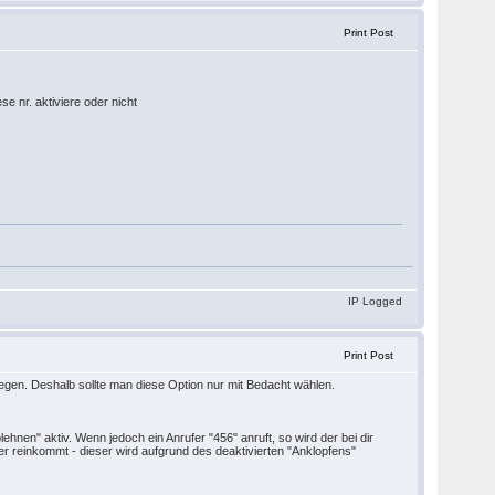
Print Post
se nr. aktiviere oder nicht
IP Logged
Print Post
egen. Deshalb sollte man diese Option nur mit Bedacht wählen.
nen" aktiv. Wenn jedoch ein Anrufer "456" anruft, so wird der bei dir
ter reinkommt - dieser wird aufgrund des deaktivierten "Anklopfens"