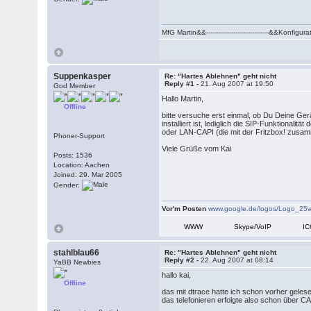
MfG Martin&&------------------------------&&K
Suppenkasper
Re: "Hartes Ablehnen" geht nicht
Reply #1 -
21. Aug 2007 at 19:50
God Member
Hallo Martin,
Offline
bitte versuche erst einmal, ob Du Deine Ger
installiert ist, lediglich die SIP-Funktiona
oder LAN-CAPI (die mit der Fritzbox! zusamme
Phoner-Support
Viele Grüße vom Kai
Posts: 1536
Location: Aachen
Joined: 29. Mar 2005
Gender:
Vor'm Posten
www.google.de/logos/Logo_25w
WWW
Skype/VoIP
I
stahlblau66
Re: "Hartes Ablehnen" geht nicht
Reply #2 -
22. Aug 2007 at 08:14
YaBB Newbies
hallo kai,
Offline
das mit dtrace hatte ich schon vorher gelesen
das telefonieren erfolgte also schon über CA