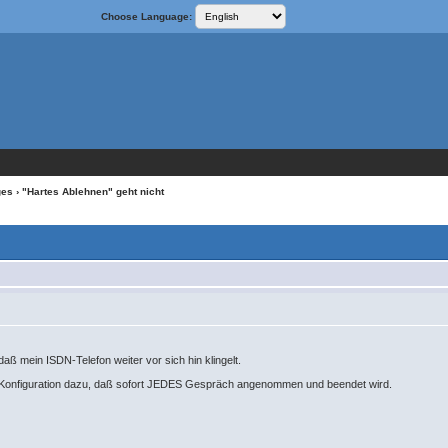
Choose Language:
ges
› "Hartes Ablehnen" geht nicht
daß mein ISDN-Telefon weiter vor sich hin klingelt.
n Konfiguration dazu, daß sofort JEDES Gespräch angenommen und beendet wird.