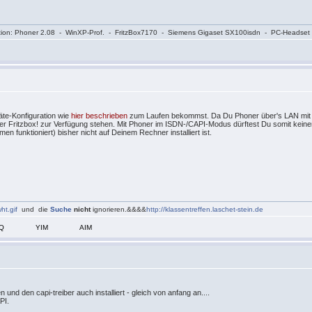
onfiguration: Phoner 2.08 - WinXP-Prof. - FritzBox7170 - Siemens Gigaset SX100isdn - PC-Headset
äte-Konfiguration wie
hier beschrieben
zum Laufen bekommst. Da Du Phoner über's LAN mit Dei
lität der Fritzbox! zur Verfügung stehen. Mit Phoner im ISDN-/CAPI-Modus dürftest Du somit ke
n funktioniert) bisher nicht auf Deinem Rechner installiert ist.
ht.gif
und die
Suche
nicht
ignorieren.&&&&
http://klassentreffen.laschet-stein.de
CQ
YIM
AIM
 und den capi-treiber auch installiert - gleich von anfang an....
PI.