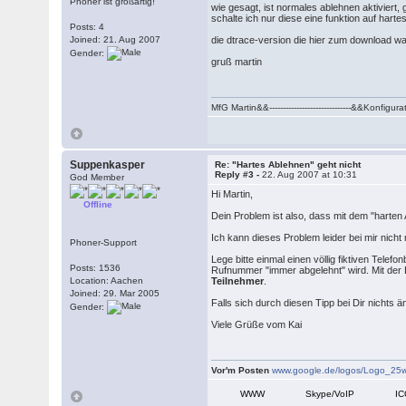
Phoner ist großartig!
wie gesagt, ist normales ablehnen aktiviert, 
schalte ich nur diese eine funktion auf hart
Posts: 4
Joined: 21. Aug 2007
die dtrace-version die hier zum download war
Gender:
gruß martin
MfG Martin&&------------------------------&&K
Suppenkasper
Re: "Hartes Ablehnen" geht nicht
Reply #3 -
22. Aug 2007 at 10:31
God Member
Hi Martin,
Offline
Dein Problem ist also, dass mit dem "harten
Ich kann dieses Problem leider bei mir nic
Phoner-Support
Lege bitte einmal einen völlig fiktiven Tele
Posts: 1536
Rufnummer "immer abgelehnt" wird. Mit der E
Location: Aachen
Teilnehmer
.
Joined: 29. Mar 2005
Falls sich durch diesen Tipp bei Dir nichts
Gender:
Viele Grüße vom Kai
Vor'm Posten
www.google.de/logos/Logo_25w
WWW
Skype/VoIP
I