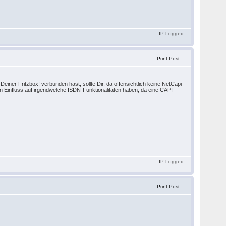
IP Logged
Print Post
ner Fritzbox! verbunden hast, sollte Dir, da offensichtlich keine NetCapi
inen Einfluss auf irgendwelche ISDN-Funktionalitäten haben, da eine CAPI
IP Logged
Print Post