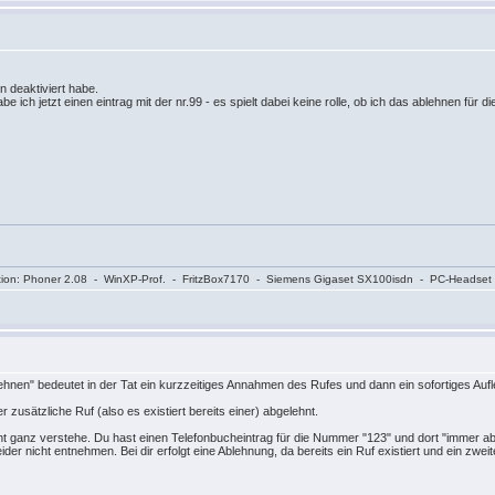
en deaktiviert habe.
 ich jetzt einen eintrag mit der nr.99 - es spielt dabei keine rolle, ob ich das ablehnen für die
onfiguration: Phoner 2.08 - WinXP-Prof. - FritzBox7170 - Siemens Gigaset SX100isdn - PC-Headset
hnen" bedeutet in der Tat ein kurzzeitiges Annahmen des Rufes und dann ein sofortiges Aufl
r zusätzliche Ruf (also es existiert bereits einer) abgelehnt.
t ganz verstehe. Du hast einen Telefonbucheintrag für die Nummer "123" und dort "immer ableh
er nicht entnehmen. Bei dir erfolgt eine Ablehnung, da bereits ein Ruf existiert und ein zwei