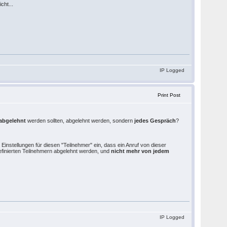
cht...
IP Logged
Print Post
 abgelehnt
werden sollten, abgelehnt werden, sondern
jedes Gespräch
?
 Einstellungen für diesen "Teilnehmer" ein, dass ein Anruf von dieser
efinierten Teilnehmern abgelehnt werden, und
nicht mehr von jedem
IP Logged