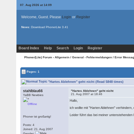
07. Aug 2026 at 14:09
Welcome, Guest. Please
Login
or
Register
News:
Download PhonerLite
3.41
Board Index
Help
Search
Login
Register
Phoner(Lite) Forum
›
Allgemein / General
›
Fehlermeldungen / Error Messa
Pages: 1
"Hartes Ablehnen" geht nicht (Read 5848 times)
stahlblau66
"Hartes Ablehnen" geht nicht
21. Aug 2007 at 18:46
YaBB Newbies
Hallo,
Offline
ich wollte mit "Harten Ablehnen" verhindern, 
Leider führt das bei meiner untenstehende
Phoner ist großartig!
Posts: 4
Joined: 21. Aug 2007
Gender: