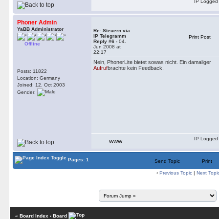
IP Logged
Phoner Admin
YaBB Administrator
Re: Steuern via
IP Telegramm
Print Post
Reply #6 -
04.
Offline
Jun 2008 at
22:17
Nein, PhonerLite bietet sowas nicht. Ein damaliger
Aufruf
brachte kein Feedback.
Posts: 11822
Location: Germany
Joined: 12. Oct 2003
Gender:
IP Logged
WWW
Pages: 1
Send Topic
Print
‹
Previous Topic
|
Next Topi
« Board Index
‹ Board