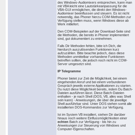
des Windows-Audiomixers entsprechen, kann man
mit VBA leicht eine Lautstärkeanpassung für die
VBA-GUI ermöglichen, die direkt den Windows-
Audiomixer beeinflussen und steuern. Es ist nicht
notwendig, das Phoner hierzu COM-Methoden zur
Verfügung stellen muss, wenn Windows diese ab
Werk mitliefert.
Den COM-Beispielen auf der Download-Seite sind
die Methoden, die bereits in Phoner implementiert
sind, gut dokumentiert zu entnehmen.
Falls Dir Methoden fehlen, bitte ich Dich, die
hierdurch auszulösenden Funktionen kurz
aufzuzählen. Bitte beachte jedoch, dass diese
Methoden unmittelbar vorhandene Funktionen
betreffen sollten, die jedoch noch nicht im COM-
Server umgesetzt sind.
IP Telegramme
Phoner bietet zur Zeit die Möglichkeit, bei einem
eingehenden Anruf und bei einem verbundenen
Gespräch jeweils externe Applikationen zu starten.
Du nutzt diese Möglichkeit bereits, indem Du Batch-
Dateien ausführen lässt. Diese Batch-Dateien
enthalten - je nach Shell (DOS, VB, alles was Shell
sein kann) - Anweisungen, die über die jeweilige
Shell ausführbar sind. Unter DOS stehen somit alle
installierten DOS-Kommandos zur Verfügung.
Ist im System VB installiert, stehen Dir darüber
hinaus noch weitere Einflussmöglichkeiten einer
echten
Batch zur Verfügung - bis hin zu
Anweisungen zur Steuerung von Windows und
Computer-Eigenschaften.