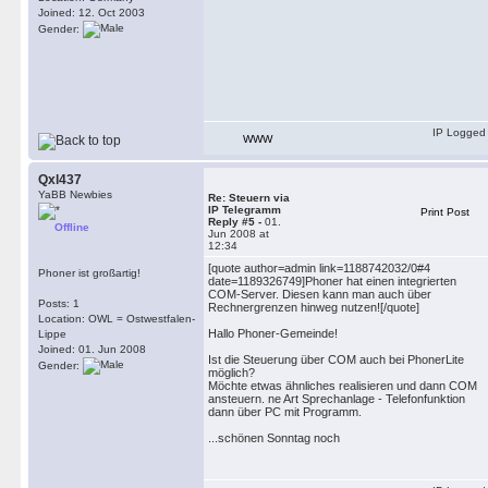
Joined: 12. Oct 2003
Gender:
IP Logged
WWW
Qxl437
YaBB Newbies
Re: Steuern via
IP Telegramm
Print Post
Reply #5 -
01.
Offline
Jun 2008 at
12:34
[quote author=admin link=1188742032/0#4
Phoner ist großartig!
date=1189326749]Phoner hat einen integrierten
COM-Server. Diesen kann man auch über
Posts: 1
Rechnergrenzen hinweg nutzen![/quote]
Location: OWL = Ostwestfalen-
Hallo Phoner-Gemeinde!
Lippe
Joined: 01. Jun 2008
Ist die Steuerung über COM auch bei PhonerLite
Gender:
möglich?
Möchte etwas ähnliches realisieren und dann COM
ansteuern. ne Art Sprechanlage - Telefonfunktion
dann über PC mit Programm.
...schönen Sonntag noch