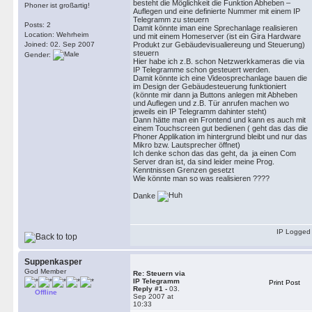
besteht die Möglichkeit die Funktion Abheben –
Phoner ist großartig!
Auflegen und eine definierte Nummer mit einem IP
Telegramm zu steuern
Posts: 2
Damit könnte iman eine Sprechanlage realisieren
Location: Wehrheim
und mit einem Homeserver (ist ein Gira Hardware
Joined: 02. Sep 2007
Produkt zur Gebäudevisualiereung und Steuerung)
steuern
Gender:
Hier habe ich z.B. schon Netzwerkkameras die via
IP Telegramme schon gesteuert werden.
Damit könnte ich eine Videosprechanlage bauen die
im Design der Gebäudesteuerung funktioniert
(könnte mir dann ja Buttons anlegen mit Abheben
und Auflegen und z.B. Tür anrufen machen wo
jeweils ein IP Telegramm dahinter steht)
Dann hätte man ein Frontend und kann es auch mit
einem Touchscreen gut bedienen ( geht das das die
Phoner Applikation im hintergrund bleibt und nur das
Mikro bzw. Lautsprecher öffnet)
Ich denke schon das das geht, da ja einen Com
Server dran ist, da sind leider meine Prog.
Kenntnissen Grenzen gesetzt
Wie könnte man so was realisieren ????
Danke
IP Logged
Suppenkasper
God Member
Re: Steuern via
IP Telegramm
Print Post
Reply #1 -
03.
Offline
Sep 2007 at
10:33