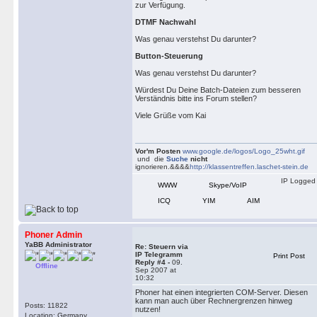
zur Verfügung.
DTMF Nachwahl
Was genau verstehst Du darunter?
Button-Steuerung
Was genau verstehst Du darunter?
Würdest Du Deine Batch-Dateien zum besseren
Verständnis bitte ins Forum stellen?
Viele Grüße vom Kai
Vor'm Posten
www.google.de/logos/Logo_25wht.gif
und die
Suche
nicht
ignorieren.&&&&
http://klassentreffen.laschet-stein.de
IP Logged
WWW
Skype/VoIP
ICQ
YIM
AIM
Phoner Admin
YaBB Administrator
Re: Steuern via
IP Telegramm
Print Post
Reply #4 -
09.
Offline
Sep 2007 at
10:32
Phoner hat einen integrierten COM-Server. Diesen
kann man auch über Rechnergrenzen hinweg
Posts: 11822
nutzen!
Location: Germany