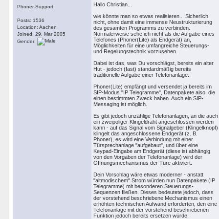
Hallo Christian...
Phoner-Support
wie könnte man so etwas realisieren... Sicherlich
Posts: 1536
nicht, ohne damit eine immense Neustrukturierung
Location: Aachen
des gesamten Programms zu verbinden.
Normalerweise sehe ich nicht als die Aufgabe eines
Joined: 29. Mar 2005
Telefones (Phoner(Lite) als Endgerät) an,
Gender:
Möglichkeiten für eine umfangreiche Steuerungs-
und Regelungstechnik vorzusehen.
Dabei ist das, was Du vorschlägst, bereits ein alter
Hut - jedoch (fast) standardmäßig bereits
traditionelle Aufgabe einer Telefonanlage.
Phoner(Lite) empfängt und versendet ja bereits im
SIP-Modus "IP Telegramme", Datenpakete also, die
einen bestimmten Zweck haben. Auch ein SIP-
Messaging ist möglich.
Es gibt jedoch unzählige Telefonanlagen, an die auch
ein zweipoliger Klingeldraht angeschlossen werden
kann - auf das Signal vom Signalgeber (Klingelknopf)
klingelt das angeschlossene Endgerät (z. B.
Phoner), es wird eine Verbindung mit einer
Türsprechanlage "aufgebaut", und über eine
Keypad-Eingabe am Endgerät (diese ist abhängig
von den Vorgaben der Telefonanlage) wird der
Öffnungsmechanismus der Türe aktiviert.
Dein Vorschlag wäre etwas moderner - anstatt
"altmodischem" Strom würden nun Datenpakete (IP
Telegramme) mit besonderen Steuerungs-
Sequenzen fließen. Dieses bedeutete jedoch, dass
der vorstehend beschriebene Mechanismus einen
erhöhten technischen Aufwand erforderten, den eine
Telefonanlage mit der vorstehend beschriebenen
Funktion jedoch bereits ersetzen würde.