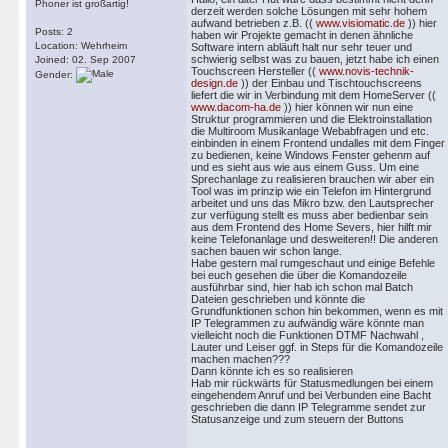
Phoner ist großartig!
derzeit werden solche Lösungen mit sehr hohem
aufwand betrieben z.B. ((
www.visiomatic.de
)) hier
Posts: 2
haben wir Projekte gemacht in denen ähnliche
Location: Wehrheim
Software intern abläuft halt nur sehr teuer und
schwierig selbst was zu bauen, jetzt habe ich einen
Joined: 02. Sep 2007
Touchscreen Hersteller ((
www.novis-technik-
Gender:
design.de
)) der Einbau und Tischtouchscreens
liefert die wir in Verbindung mit dem HomeServer ((
www.dacom-ha.de
)) hier können wir nun eine
Struktur programmieren und die Elektroinstallation
die Multiroom Musikanlage Webabfragen und etc.
einbinden in einem Frontend undalles mit dem Finger
zu bedienen, keine Windows Fenster gehenm auf
und es sieht aus wie aus einem Guss. Um eine
Sprechanlage zu realisieren brauchen wir aber ein
Tool was im prinzip wie ein Telefon im Hintergrund
arbeitet und uns das Mikro bzw. den Lautsprecher
zur verfügung stellt es muss aber bedienbar sein
aus dem Frontend des Home Severs, hier hilft mir
keine Telefonanlage und desweiteren!! Die anderen
sachen bauen wir schon lange.
Habe gestern mal rumgeschaut und einige Befehle
bei euch gesehen die über die Komandozeile
ausführbar sind, hier hab ich schon mal Batch
Dateien geschrieben und könnte die
Grundfunktionen schon hin bekommen, wenn es mit
IP Telegrammen zu aufwändig wäre könnte man
vielleicht noch die Funktionen DTMF Nachwahl ,
Lauter und Leiser ggf. in Steps für die Komandozeile
machen machen???
Dann könnte ich es so realisieren
Hab mir rückwärts für Statusmedlungen bei einem
eingehendem Anruf und bei Verbunden eine Bacht
geschrieben die dann IP Telegramme sendet zur
Statusanzeige und zum steuern der Buttons