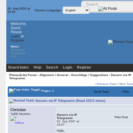
06. Aug 2026 at
Choose Language:
15:03
Welcome,
Guest.
Please
Login
or
Register
News:
Download
PhonerLite
3.41
Board Index
Help
Search
Login
Register
Phoner(Lite) Forum
›
Allgemein / General
›
Vorschläge / Suggestions
› Steuern via IP
Telegramm
‹
Previous Topic
|
Next Topi
Pages: 1
Send Topic
Print
Steuern via IP Telegramm (Read 10371 times)
Christian
YaBB Newbies
Steuern via IP
Print Post
Telegramm
02. Sep 2007 at
Offline
16:07
Hallo,