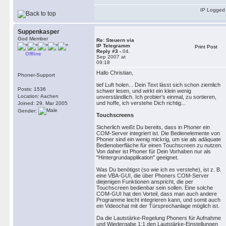
IP Logged
Suppenkasper
God Member
Re: Steuern via
IP Telegramm
Print Post
Reply #3 -
04.
Offline
Sep 2007 at
09:18
Hallo Christian,
Phoner-Support
tief Luft holen... Dein Text lässt sich schon ziemlich
Posts: 1536
schwer lesen, und wirkt ein klein wenig
Location: Aachen
unverständlich. Ich probier's einmal, zu sortieren,
und hoffe, ich verstehe Dich richtig...
Joined: 29. Mar 2005
Gender:
Touchscreens
Sicherlich weißt Du bereits, dass in Phoner ein
COM-Server integriert ist. Die Bedienelemente von
Phoner sind ein wenig mickrig, um sie als adäquate
Bedienoberfläche für einen Touchscreen zu nutzen.
Von daher ist Phoner für Dein Vorhaben nur als
"Hintergrundapplikation" geeignet.
Was Du benötigst (so wie ich es verstehe), ist z. B.
eine VBA-GUI, die über Phoners COM-Server
diejenigen Funktionen anspricht, die per
Touchscreen bedienbar sein sollen. Eine solche
COM-GUI hat den Vorteil, dass man auch andere
Programme leicht integrieren kann, und somit auch
ein Videochat mit der Türsprechanlage möglich ist.
Da die Lautstärke-Regelung Phoners für Aufnahme
und Wiedergabe 1:1 den Lautstärke-Einstellungen