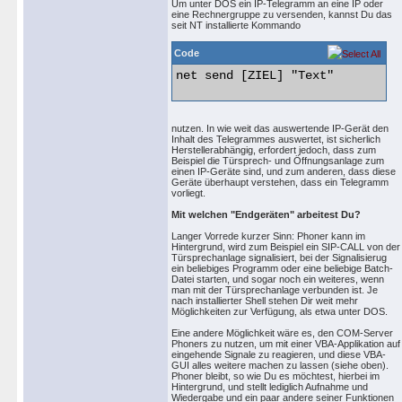
Um unter DOS ein IP-Telegramm an eine IP oder
eine Rechnergruppe zu versenden, kannst Du das
seit NT installierte Kommando
Code
net send [ZIEL] "Text" 

nutzen. In wie weit das auswertende IP-Gerät den
Inhalt des Telegrammes auswertet, ist sicherlich
Herstellerabhängig, erfordert jedoch, dass zum
Beispiel die Türsprech- und Öffnungsanlage zum
einen IP-Geräte sind, und zum anderen, dass diese
Geräte überhaupt verstehen, dass ein Telegramm
vorliegt.
Mit welchen "Endgeräten" arbeitest Du?
Langer Vorrede kurzer Sinn: Phoner kann im
Hintergrund, wird zum Beispiel ein SIP-CALL von der
Türsprechanlage signalisiert, bei der Signalisierug
ein beliebiges Programm oder eine beliebige Batch-
Datei starten, und sogar noch ein weiteres, wenn
man mit der Türsprechanlage verbunden ist. Je
nach installierter Shell stehen Dir weit mehr
Möglichkeiten zur Verfügung, als etwa unter DOS.
Eine andere Möglichkeit wäre es, den COM-Server
Phoners zu nutzen, um mit einer VBA-Applikation auf
eingehende Signale zu reagieren, und diese VBA-
GUI alles weitere machen zu lassen (siehe oben).
Phoner bleibt, so wie Du es möchtest, hierbei im
Hintergrund, und stellt lediglich Aufnahme und
Wiedergabe und ein paar andere seiner Funktionen