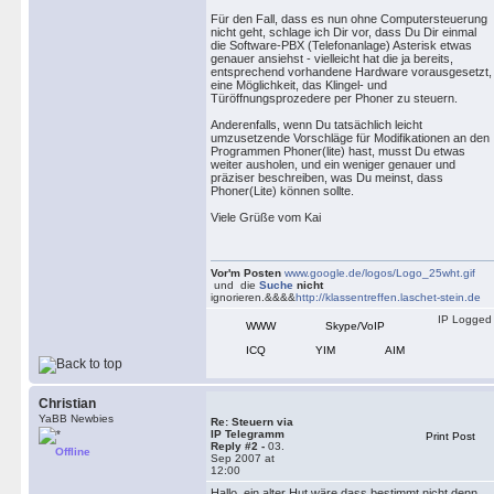
Für den Fall, dass es nun ohne Computersteuerung
nicht geht, schlage ich Dir vor, dass Du Dir einmal
die Software-PBX (Telefonanlage) Asterisk etwas
genauer ansiehst - vielleicht hat die ja bereits,
entsprechend vorhandene Hardware vorausgesetzt,
eine Möglichkeit, das Klingel- und
Türöffnungsprozedere per Phoner zu steuern.
Anderenfalls, wenn Du tatsächlich leicht
umzusetzende Vorschläge für Modifikationen an den
Programmen Phoner(lite) hast, musst Du etwas
weiter ausholen, und ein weniger genauer und
präziser beschreiben, was Du meinst, dass
Phoner(Lite) können sollte.
Viele Grüße vom Kai
Vor'm Posten
www.google.de/logos/Logo_25wht.gif
und die
Suche
nicht
ignorieren.&&&&
http://klassentreffen.laschet-stein.de
IP Logged
WWW
Skype/VoIP
ICQ
YIM
AIM
Christian
YaBB Newbies
Re: Steuern via
IP Telegramm
Print Post
Reply #2 -
03.
Offline
Sep 2007 at
12:00
Hallo, ein alter Hut wäre dass bestimmt nicht denn