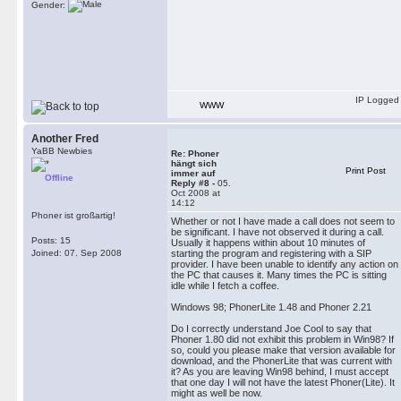
Gender:
IP Logged
WWW
Another Fred
YaBB Newbies
Re: Phoner
hängt sich
Print Post
immer auf
Offline
Reply #8 -
05.
Oct 2008 at
14:12
Phoner ist großartig!
Whether or not I have made a call does not seem to
be significant. I have not observed it during a call.
Posts: 15
Usually it happens within about 10 minutes of
Joined: 07. Sep 2008
starting the program and registering with a SIP
provider. I have been unable to identify any action on
the PC that causes it. Many times the PC is sitting
idle while I fetch a coffee.
Windows 98; PhonerLite 1.48 and Phoner 2.21
Do I correctly understand Joe Cool to say that
Phoner 1.80 did not exhibit this problem in Win98? If
so, could you please make that version available for
download, and the PhonerLite that was current with
it? As you are leaving Win98 behind, I must accept
that one day I will not have the latest Phoner(Lite). It
might as well be now.