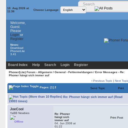
10. Aug 2026 at
Choose Language:
11:36
Welcome,
Guest.
Please
Login
or
Register
News:
Download
PhonerLite
3.41
Board Index
Help
Search
Login
Register
Phoner(Lite) Forum
›
Allgemein / General
›
Fehlermeldungen / Error Messages
› Re:
Phoner hängt sich immer auf
‹
Previous Topic
|
Next Topi
Pages:
[1]
2
Send Topic
Print
Re: Phoner hängt sich immer auf (Read
19993 times)
JoeCool
YaBB Newbies
Re: Phoner
hängt sich
Print Post
immer auf
Offline
04. Jun 2008 at
01:22