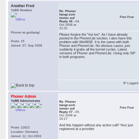
Another Fred
YaBB Newbies
Re: Phoner
hängt sich
Print Post
immer auf
Offline
Reply #6 -
04.
Oct 2008 at
21:31
Phoner ist großartig!
Please forgive the "me too". As I have already
posted in the PhonerLite section, I also have this
Posts: 15
problem with Win98SE. It is the same with both
Joined: 07. Sep 2008
Phoner and PhonerLite. No obvious cause, just
suddenly it grabs all the kernel cycles. Latest
versions of Phoner and PhonerLite. Using only SIP
in both programs.
IP Logged
Phoner Admin
YaBB Administrator
Re: Phoner
hängt sich
Print Post
immer auf
Offline
Reply #7 -
05.
Oct 2008 at
10:17
And this happen without any active call? Your just
Posts: 11822
registered at a provider.
Location: Germany
Joined: 12. Oct 2003