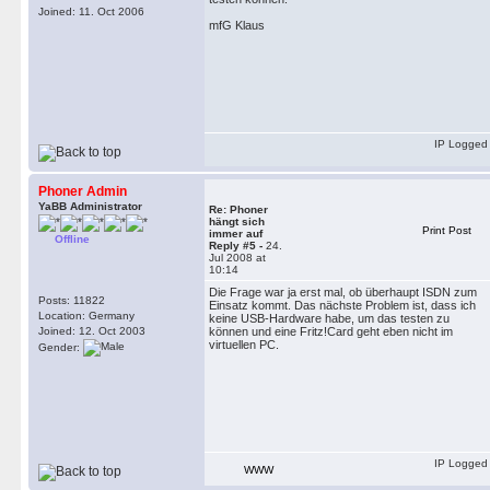
Joined: 11. Oct 2006
mfG Klaus
IP Logged
Phoner Admin
YaBB Administrator
Re: Phoner
hängt sich
Print Post
immer auf
Offline
Reply #5 -
24.
Jul 2008 at
10:14
Die Frage war ja erst mal, ob überhaupt ISDN zum
Posts: 11822
Einsatz kommt. Das nächste Problem ist, dass ich
Location: Germany
keine USB-Hardware habe, um das testen zu
Joined: 12. Oct 2003
können und eine Fritz!Card geht eben nicht im
virtuellen PC.
Gender:
IP Logged
WWW