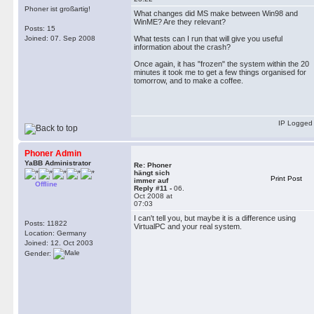
Phoner ist großartig!
What changes did MS make between Win98 and
WinME? Are they relevant?
Posts: 15
Joined: 07. Sep 2008
What tests can I run that will give you useful
information about the crash?
Once again, it has "frozen" the system within the 20
minutes it took me to get a few things organised for
tomorrow, and to make a coffee.
IP Logged
Phoner Admin
YaBB Administrator
Re: Phoner
hängt sich
Print Post
immer auf
Offline
Reply #11 -
06.
Oct 2008 at
07:03
I can't tell you, but maybe it is a difference using
Posts: 11822
VirtualPC and your real system.
Location: Germany
Joined: 12. Oct 2003
Gender: