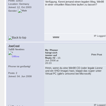
Posts: 11822
Verfügung. Kennt jemand einen legalen Weg, Win98
Location: Germany
in einer virtuellen Maschine laufen zu lassen?
Joined: 12. Oct 2003
Gender:
IP Logged
WWW
JoeCool
YaBB Newbies
Re: Phoner
hängt sich
Print Post
immer auf
Offline
Reply #2 -
10.
Jun 2008 at
20:23
Phoner ist großartig!
Hmm, wenn du eine Win98 CD (oder legale Lizenz
und ein VHD-Image) hast, klappt das super unter
Posts: 2
Virtual PC (gibt's umsonst bei Microsoft)
Joined: 04. Jun 2008
IP Logged