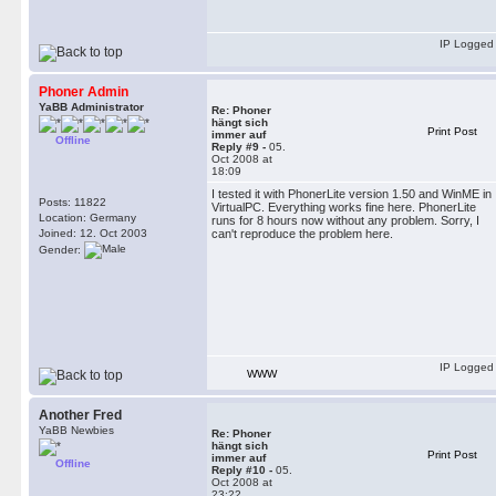
IP Logged
Phoner Admin
YaBB Administrator
Re: Phoner
hängt sich
Print Post
immer auf
Offline
Reply #9 -
05.
Oct 2008 at
18:09
I tested it with PhonerLite version 1.50 and WinME in
Posts: 11822
VirtualPC. Everything works fine here. PhonerLite
Location: Germany
runs for 8 hours now without any problem. Sorry, I
Joined: 12. Oct 2003
can't reproduce the problem here.
Gender:
IP Logged
WWW
Another Fred
YaBB Newbies
Re: Phoner
hängt sich
Print Post
immer auf
Offline
Reply #10 -
05.
Oct 2008 at
23:22