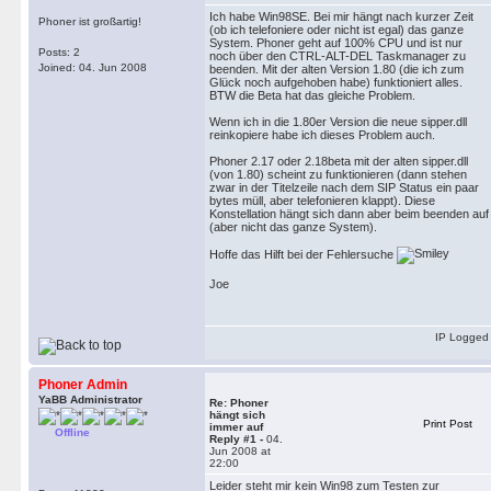
Ich habe Win98SE. Bei mir hängt nach kurzer Zeit
Phoner ist großartig!
(ob ich telefoniere oder nicht ist egal) das ganze
System. Phoner geht auf 100% CPU und ist nur
Posts: 2
noch über den CTRL-ALT-DEL Taskmanager zu
Joined: 04. Jun 2008
beenden. Mit der alten Version 1.80 (die ich zum
Glück noch aufgehoben habe) funktioniert alles.
BTW die Beta hat das gleiche Problem.
Wenn ich in die 1.80er Version die neue sipper.dll
reinkopiere habe ich dieses Problem auch.
Phoner 2.17 oder 2.18beta mit der alten sipper.dll
(von 1.80) scheint zu funktionieren (dann stehen
zwar in der Titelzeile nach dem SIP Status ein paar
bytes müll, aber telefonieren klappt). Diese
Konstellation hängt sich dann aber beim beenden auf
(aber nicht das ganze System).
Hoffe das Hilft bei der Fehlersuche
Joe
IP Logged
Phoner Admin
YaBB Administrator
Re: Phoner
hängt sich
Print Post
immer auf
Offline
Reply #1 -
04.
Jun 2008 at
22:00
Leider steht mir kein Win98 zum Testen zur