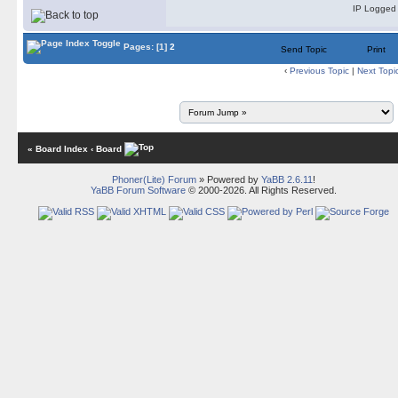
IP Logged
Pages:
[1]
2
Send Topic
Print
‹
Previous Topic
|
Next Topi
« Board Index
‹ Board
Phoner(Lite) Forum
» Powered by
YaBB 2.6.11
!
YaBB Forum Software
© 2000-2026. All Rights Reserved.