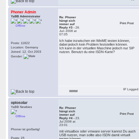
Phoner Admin
YaBB Administrator
Re: Phoner
hängt sich
Print Post
immer auf
Offline
Reply #3 -
26.
Jun 2008 at
07:05
Ich habe inzwischen ein WinME testen können,
Posts: 11822
dabei jedoch kein Problem feststellen können.
Location: Germany
Ich kann in der virtuellen Maschine jedoch nur SIP
Joined: 12. Oct 2003
nutzen. Benutzt du eine ISDN-Karte?
Gender:
IP Logged
WWW
optosolar
YaBB Newbies
Re: Phoner
hängt sich
Print Post
immer auf
Offline
Reply #4 -
23.
Jul 2008 at
23:01
Phoner ist großartig!
mit virtualbox oder vmware server kannst Du auch
USB nutzen, man sollte also ISDN damit virtuell
Posts: 25
testen können.