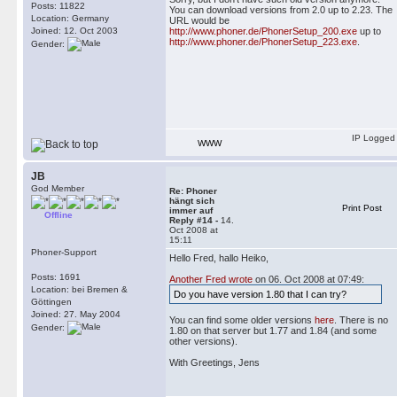
Posts: 11822
You can download versions from 2.0 up to 2.23. The
Location: Germany
URL would be
Joined: 12. Oct 2003
http://www.phoner.de/PhonerSetup_200.exe
up to
http://www.phoner.de/PhonerSetup_223.exe
.
Gender:
IP Logged
WWW
JB
God Member
Re: Phoner
hängt sich
Print Post
immer auf
Offline
Reply #14 -
14.
Oct 2008 at
15:11
Phoner-Support
Hello Fred, hallo Heiko,
Posts: 1691
Another Fred wrote
on 06. Oct 2008 at 07:49:
Location: bei Bremen &
Do you have version 1.80 that I can try?
Göttingen
Joined: 27. May 2004
You can find some older versions
here
. There is no
Gender:
1.80 on that server but 1.77 and 1.84 (and some
other versions).
With Greetings, Jens