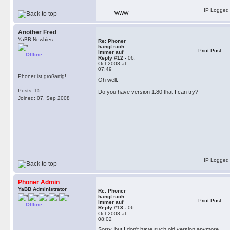
IP Logged
WWW
Another Fred
YaBB Newbies
Re: Phoner
hängt sich
Print Post
immer auf
Offline
Reply #12 -
06.
Oct 2008 at
07:49
Phoner ist großartig!
Oh well.
Posts: 15
Do you have version 1.80 that I can try?
Joined: 07. Sep 2008
IP Logged
Phoner Admin
YaBB Administrator
Re: Phoner
hängt sich
Print Post
immer auf
Offline
Reply #13 -
06.
Oct 2008 at
08:02
Sorry, but I don't have such old version anymore.