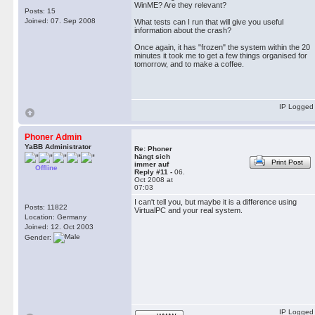
WinME? Are they relevant?
Posts: 15
Joined: 07. Sep 2008
What tests can I run that will give you useful
information about the crash?
Once again, it has "frozen" the system within the 20
minutes it took me to get a few things organised for
tomorrow, and to make a coffee.
IP Logged
Phoner Admin
YaBB Administrator
Re: Phoner
hängt sich
Print Post
immer auf
Offline
Reply #11 -
06.
Oct 2008 at
07:03
I can't tell you, but maybe it is a difference using
Posts: 11822
VirtualPC and your real system.
Location: Germany
Joined: 12. Oct 2003
Gender:
IP Logged