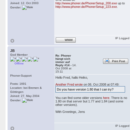
Joined: 12. Oct 2003
http://www.phoner.de/PhonerSetup_200.exe
up to
http://www.phoner.de/PhonerSetup_223.exe
.
Gender:
IP Logged
WWW
JB
God Member
Re: Phoner
hängt sich
Print Post
immer auf
Offline
Reply #14 -
14.
Oct 2008 at
15:11
Phoner-Support
Hello Fred, hallo Heiko,
Posts: 1691
Another Fred wrote
on 06. Oct 2008 at 07:49:
Location: bei Bremen &
Do you have version 1.80 that I can try?
Göttingen
Joined: 27. May 2004
You can find some older versions
here
. There is no
Gender:
1.80 on that server but 1.77 and 1.84 (and some
other versions).
With Greetings, Jens
IP Logged