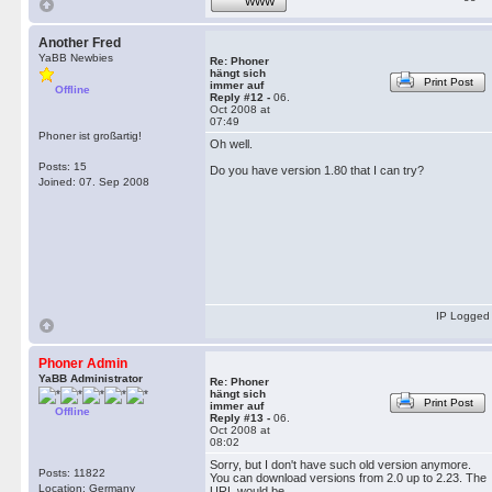
WWW
Another Fred
YaBB Newbies
Re: Phoner
hängt sich
Print Post
immer auf
Offline
Reply #12 -
06.
Oct 2008 at
07:49
Phoner ist großartig!
Oh well.
Posts: 15
Do you have version 1.80 that I can try?
Joined: 07. Sep 2008
IP Logged
Phoner Admin
YaBB Administrator
Re: Phoner
hängt sich
Print Post
immer auf
Offline
Reply #13 -
06.
Oct 2008 at
08:02
Sorry, but I don't have such old version anymore.
Posts: 11822
You can download versions from 2.0 up to 2.23. The
Location: Germany
URL would be