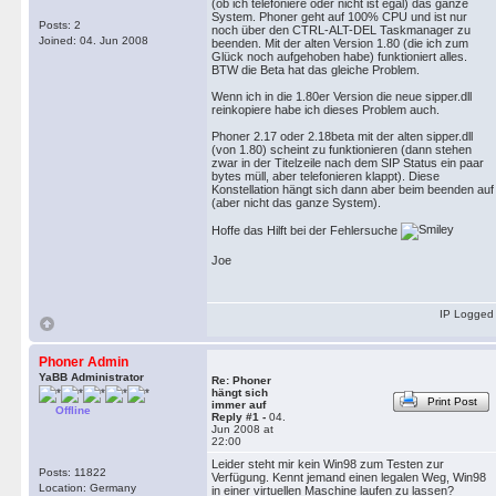
(ob ich telefoniere oder nicht ist egal) das ganze
System. Phoner geht auf 100% CPU und ist nur
Posts: 2
noch über den CTRL-ALT-DEL Taskmanager zu
Joined: 04. Jun 2008
beenden. Mit der alten Version 1.80 (die ich zum
Glück noch aufgehoben habe) funktioniert alles.
BTW die Beta hat das gleiche Problem.
Wenn ich in die 1.80er Version die neue sipper.dll
reinkopiere habe ich dieses Problem auch.
Phoner 2.17 oder 2.18beta mit der alten sipper.dll
(von 1.80) scheint zu funktionieren (dann stehen
zwar in der Titelzeile nach dem SIP Status ein paar
bytes müll, aber telefonieren klappt). Diese
Konstellation hängt sich dann aber beim beenden auf
(aber nicht das ganze System).
Hoffe das Hilft bei der Fehlersuche
Joe
IP Logged
Phoner Admin
YaBB Administrator
Re: Phoner
hängt sich
Print Post
immer auf
Offline
Reply #1 -
04.
Jun 2008 at
22:00
Leider steht mir kein Win98 zum Testen zur
Posts: 11822
Verfügung. Kennt jemand einen legalen Weg, Win98
Location: Germany
in einer virtuellen Maschine laufen zu lassen?