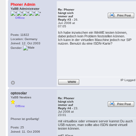
Phoner Admin
YaBB Administrator
Re: Phoner
hängt sich
Print Post
immer auf
Offline
Reply #3 -
26.
Jun 2008 at
07:05
Ich habe inzwischen ein WinME testen können,
Posts: 11822
dabei jedoch kein Problem feststellen können.
Location: Germany
Ich kann in der virtuellen Maschine jedoch nur SIP
Joined: 12. Oct 2003
nutzen. Benutzt du eine ISDN-Karte?
Gender:
IP Logged
WWW
optosolar
YaBB Newbies
Re: Phoner
hängt sich
Print Post
immer auf
Offline
Reply #4 -
23.
Jul 2008 at
23:01
Phoner ist großartig!
mit virtualbox oder vmware server kannst Du auch
USB nutzen, man sollte also ISDN damit virtuell
Posts: 25
testen können.
Joined: 11. Oct 2006
mfG Klaus