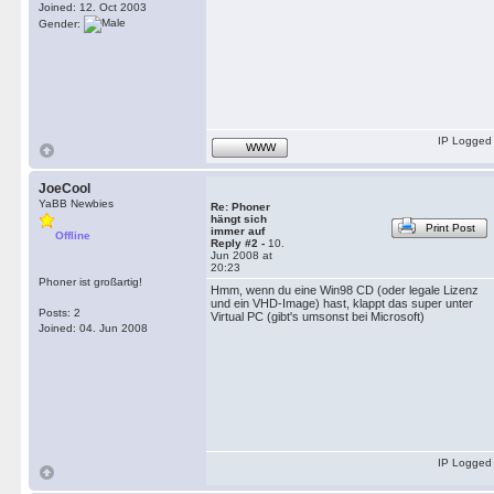
Joined: 12. Oct 2003
Gender:
IP Logged
WWW
JoeCool
YaBB Newbies
Re: Phoner
hängt sich
Print Post
immer auf
Offline
Reply #2 -
10.
Jun 2008 at
20:23
Phoner ist großartig!
Hmm, wenn du eine Win98 CD (oder legale Lizenz
und ein VHD-Image) hast, klappt das super unter
Posts: 2
Virtual PC (gibt's umsonst bei Microsoft)
Joined: 04. Jun 2008
IP Logged