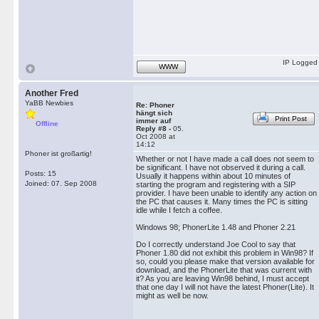
IP Logged
WWW
Another Fred
YaBB Newbies
Re: Phoner
hängt sich
Print Post
immer auf
Offline
Reply #8 -
05.
Oct 2008 at
14:12
Phoner ist großartig!
Whether or not I have made a call does not seem to
be significant. I have not observed it during a call.
Posts: 15
Usually it happens within about 10 minutes of
Joined: 07. Sep 2008
starting the program and registering with a SIP
provider. I have been unable to identify any action on
the PC that causes it. Many times the PC is sitting
idle while I fetch a coffee.
Windows 98; PhonerLite 1.48 and Phoner 2.21
Do I correctly understand Joe Cool to say that
Phoner 1.80 did not exhibit this problem in Win98? If
so, could you please make that version available for
download, and the PhonerLite that was current with
it? As you are leaving Win98 behind, I must accept
that one day I will not have the latest Phoner(Lite). It
might as well be now.