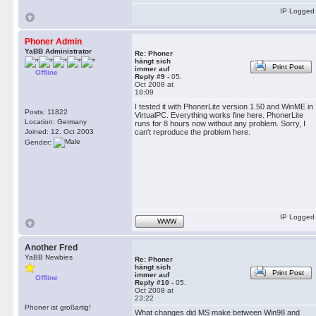
IP Logged
Phoner Admin
YaBB Administrator
Re: Phoner
hängt sich
Print Post
immer auf
Offline
Reply #9 -
05.
Oct 2008 at
18:09
I tested it with PhonerLite version 1.50 and WinME in
Posts: 11822
VirtualPC. Everything works fine here. PhonerLite
Location: Germany
runs for 8 hours now without any problem. Sorry, I
Joined: 12. Oct 2003
can't reproduce the problem here.
Gender:
IP Logged
WWW
Another Fred
YaBB Newbies
Re: Phoner
hängt sich
Print Post
immer auf
Offline
Reply #10 -
05.
Oct 2008 at
23:22
Phoner ist großartig!
What changes did MS make between Win98 and