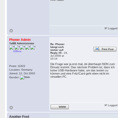
IP Logged
Phoner Admin
YaBB Administrator
Re: Phoner
hängt sich
Print Post
immer auf
Offline
Reply #5 -
24.
Jul 2008 at
10:14
Die Frage war ja erst mal, ob überhaupt ISDN zum
Posts: 11822
Einsatz kommt. Das nächste Problem ist, dass ich
Location: Germany
keine USB-Hardware habe, um das testen zu
Joined: 12. Oct 2003
können und eine Fritz!Card geht eben nicht im
virtuellen PC.
Gender:
IP Logged
WWW
Another Fred