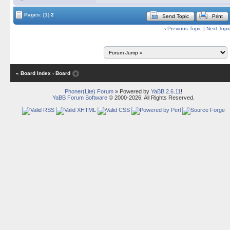
Pages:
[1]
2
Send Topic
Print
‹
Previous Topic
|
Next Topi
« Board Index
‹ Board
Phoner(Lite) Forum
» Powered by
YaBB 2.6.11
!
YaBB Forum Software
© 2000-2026. All Rights Reserved.