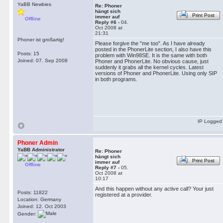
YaBB Newbies
Re: Phoner
hängt sich
Print Post
immer auf
Offline
Reply #6 -
04.
Oct 2008 at
21:31
Phoner ist großartig!
Please forgive the "me too". As I have already
posted in the PhonerLite section, I also have this
Posts: 15
problem with Win98SE. It is the same with both
Joined: 07. Sep 2008
Phoner and PhonerLite. No obvious cause, just
suddenly it grabs all the kernel cycles. Latest
versions of Phoner and PhonerLite. Using only SIP
in both programs.
IP Logged
Phoner Admin
YaBB Administrator
Re: Phoner
hängt sich
Print Post
immer auf
Offline
Reply #7 -
05.
Oct 2008 at
10:17
And this happen without any active call? Your just
Posts: 11822
registered at a provider.
Location: Germany
Joined: 12. Oct 2003
Gender: