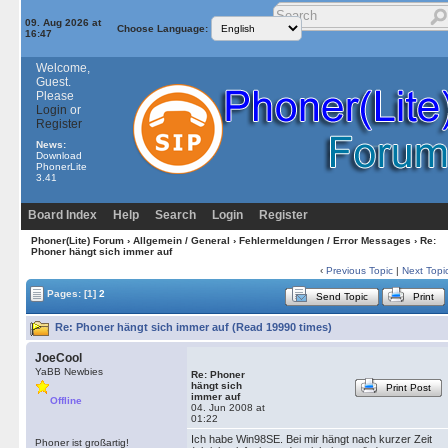
09. Aug 2026 at
Choose Language:
16:47
Welcome,
Guest.
Please
Login
or
Register
News:
Download
PhonerLite
3.41
Board Index
Help
Search
Login
Register
Phoner(Lite) Forum
›
Allgemein / General
›
Fehlermeldungen / Error Messages
› Re:
Phoner hängt sich immer auf
‹
Previous Topic
|
Next Topi
Pages:
[1]
2
Send Topic
Print
Re: Phoner hängt sich immer auf (Read 19990 times)
JoeCool
YaBB Newbies
Re: Phoner
hängt sich
Print Post
immer auf
Offline
04. Jun 2008 at
01:22
Ich habe Win98SE. Bei mir hängt nach kurzer Zeit
Phoner ist großartig!