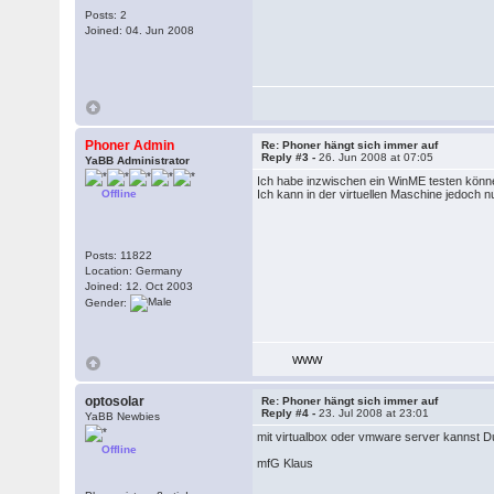
Posts: 2
Joined: 04. Jun 2008
Phoner Admin
Re: Phoner hängt sich immer auf
Reply #3 -
26. Jun 2008 at 07:05
YaBB Administrator
Ich habe inzwischen ein WinME testen könne
Offline
Ich kann in der virtuellen Maschine jedoch 
Posts: 11822
Location: Germany
Joined: 12. Oct 2003
Gender:
WWW
optosolar
Re: Phoner hängt sich immer auf
Reply #4 -
23. Jul 2008 at 23:01
YaBB Newbies
mit virtualbox oder vmware server kannst Du
Offline
mfG Klaus