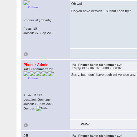
Oh well.
Offline
Do you have version 1.80 that I can try?
Phoner ist großartig!
Posts: 15
Joined: 07. Sep 2008
Phoner Admin
Re: Phoner hängt sich immer auf
Reply #13 -
06. Oct 2008 at 08:02
YaBB Administrator
Sorry, but I don't have such old version a
Offline
Posts: 11822
Location: Germany
Joined: 12. Oct 2003
Gender:
WWW
JB
Re: Phoner hängt sich immer auf