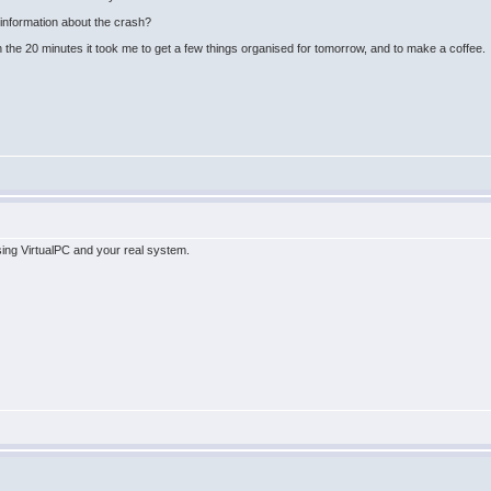
l information about the crash?
n the 20 minutes it took me to get a few things organised for tomorrow, and to make a coffee.
 using VirtualPC and your real system.