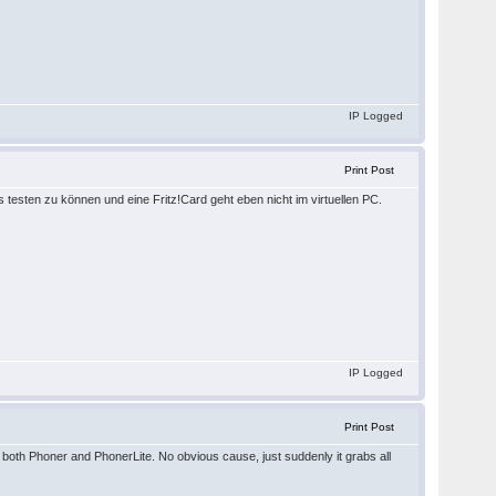
IP Logged
Print Post
esten zu können und eine Fritz!Card geht eben nicht im virtuellen PC.
IP Logged
Print Post
h both Phoner and PhonerLite. No obvious cause, just suddenly it grabs all