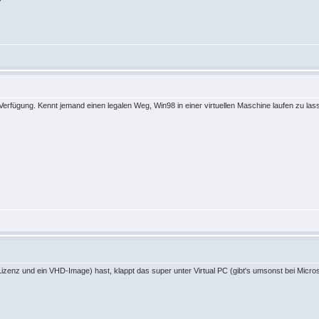
Verfügung. Kennt jemand einen legalen Weg, Win98 in einer virtuellen Maschine laufen zu la
zenz und ein VHD-Image) hast, klappt das super unter Virtual PC (gibt's umsonst bei Micros