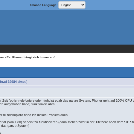
Choose Language:
ges
› Re: Phoner hängt sich immer auf
Read 19984 times)
r Zeit (ob ich telefoniere oder nicht ist egal) das ganze System. Phoner geht auf 100% C
ch aufgehoben habe) funktioniert alles.
er.dll reinkopiere habe ich dieses Problem auch.
r.dll (von 1.80) scheint zu funktionieren (dann stehen zwar in der Titelzeile nach dem SIP Sta
ht das ganze System).