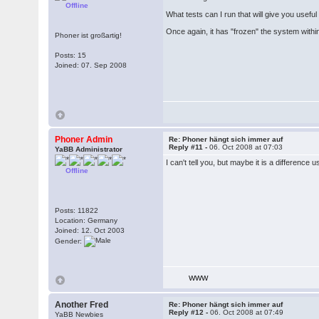
Offline
What tests can I run that will give you usefu
Once again, it has "frozen" the system withi
Phoner ist großartig!
Posts: 15
Joined: 07. Sep 2008
Phoner Admin
Re: Phoner hängt sich immer auf
Reply #11 -
06. Oct 2008 at 07:03
YaBB Administrator
I can't tell you, but maybe it is a difference
Offline
Posts: 11822
Location: Germany
Joined: 12. Oct 2003
Gender:
WWW
Another Fred
Re: Phoner hängt sich immer auf
Reply #12 -
06. Oct 2008 at 07:49
YaBB Newbies