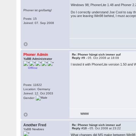
Windows 98; PhonerLite 1.48 and Phoner 2.
Phoner ist großartig!
Do I correctly understand Joe Cool to say th
you are leaving Win98 behind, I must accept t
Posts: 15
Joined: 07. Sep 2008
Phoner Admin
Re: Phoner hängt sich immer auf
Reply #9 -
05. Oct 2008 at 18:09
YaBB Administrator
I tested it with PhonerLite version 1.50 and
Offline
Posts: 11822
Location: Germany
Joined: 12. Oct 2003
Gender:
WWW
Another Fred
Re: Phoner hängt sich immer auf
Reply #10 -
05. Oct 2008 at 23:22
YaBB Newbies
What changes did MS make between Win98 