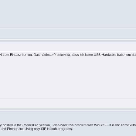
DN zum Einsatz kommt. Das nächste Problem ist, dass ich keine USB-Hardware habe, um das t
dy posted in the PhonerLite section, I also have this problem with Win98SE. It is the same wit
r and PhonerLite. Using only SIP in both programs.