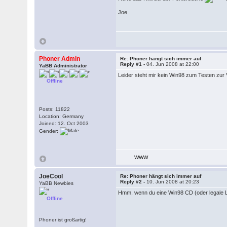
Joe
Phoner Admin
Re: Phoner hängt sich immer auf
Reply #1 -
04. Jun 2008 at 22:00
YaBB Administrator
Leider steht mir kein Win98 zum Testen zur 
Offline
Posts: 11822
Location: Germany
Joined: 12. Oct 2003
Gender:
WWW
JoeCool
Re: Phoner hängt sich immer auf
Reply #2 -
10. Jun 2008 at 20:23
YaBB Newbies
Hmm, wenn du eine Win98 CD (oder legale Li
Offline
Phoner ist großartig!