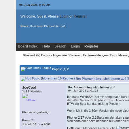
08. Aug 2026 at 09:29
Welcome, Guest. Please
Login
or
Register
News:
Download PhonerLite
3.41
Board Index
Help
Search
Login
Register
Phoner(Lite) Forum
›
Allgemein / General
›
Fehlermeldungen / Error Messa
Pages:
[1]
2
Re: Phoner hängt sich immer auf (
JoeCool
Re: Phoner hängt sich immer auf
04. Jun 2008 at 01:22
YaBB Newbies
Ich habe Win98SE. Bei mir hängt nach kurze
Offline
der alten Version 1.80 (die ich zum Glück no
BTW die Beta hat das gleiche Problem.
Wenn ich in die 1.80er Version die neue sipp
Phoner ist großartig!
Phoner 2.17 oder 2.18beta mit der alten sippe
Posts: 2
sich dann aber beim beenden auf (aber nic
Joined: 04. Jun 2008
Hoffe das Hilft bei der Fehlersuche