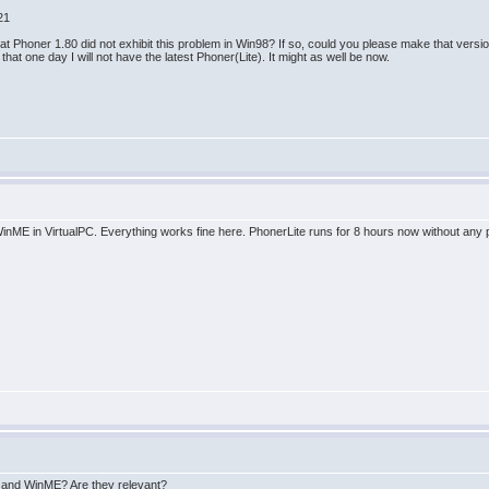
21
at Phoner 1.80 did not exhibit this problem in Win98? If so, could you please make that versio
hat one day I will not have the latest Phoner(Lite). It might as well be now.
 WinME in VirtualPC. Everything works fine here. PhonerLite runs for 8 hours now without any 
and WinME? Are they relevant?