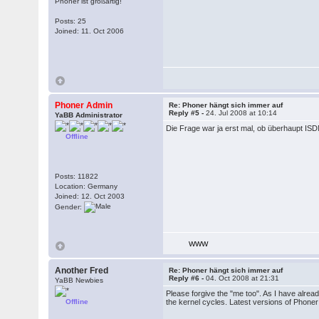
Phoner ist großartig!
Posts: 25
Joined: 11. Oct 2006
Phoner Admin
Re: Phoner hängt sich immer auf
Reply #5 -
24. Jul 2008 at 10:14
YaBB Administrator
Die Frage war ja erst mal, ob überhaupt IS
Offline
Posts: 11822
Location: Germany
Joined: 12. Oct 2003
Gender:
WWW
Another Fred
Re: Phoner hängt sich immer auf
Reply #6 -
04. Oct 2008 at 21:31
YaBB Newbies
Please forgive the "me too". As I have alrea
Offline
the kernel cycles. Latest versions of Phone