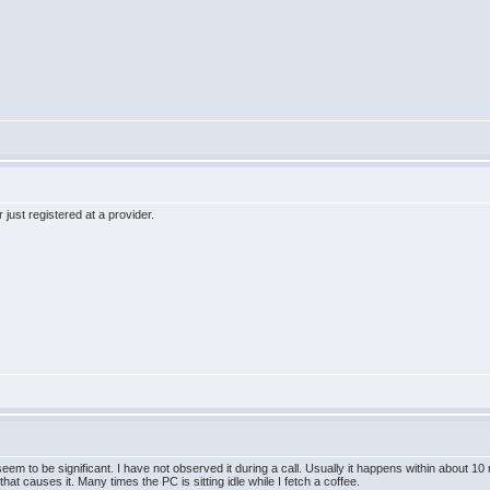
 just registered at a provider.
em to be significant. I have not observed it during a call. Usually it happens within about 10 
hat causes it. Many times the PC is sitting idle while I fetch a coffee.