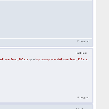
IP Logged
Print Post
de/PhonerSetup_200.exe
up to
http://www.phoner.de/PhonerSetup_223.exe
.
IP Logged