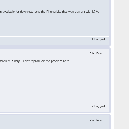
n available for download, and the PhonerLite that was current with it? As
IP Logged
Print Post
problem. Sorry, I can't reproduce the problem here.
IP Logged
Print Post