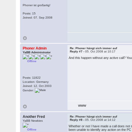
Phoner ist großartig!
Posts: 15
Joined: 07. Sep 2008
Phoner Admin
Re: Phoner hängt sich immer auf
Reply #7 -
05. Oct 2008 at 10:17
YaBB Administrator
And this happen without any active call? Your
Offline
Posts: 11822
Location: Germany
Joined: 12. Oct 2003
Gender:
WWW
Another Fred
Re: Phoner hängt sich immer auf
Reply #8 -
05. Oct 2008 at 14:12
YaBB Newbies
Whether or not I have made a call does not se
Offline
been unable to identify any action on the PC t