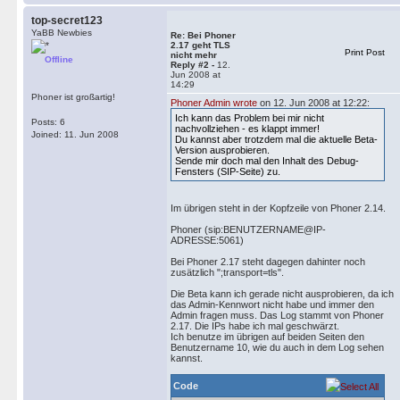
top-secret123
YaBB Newbies
Re: Bei Phoner
2.17 geht TLS
Print Post
nicht mehr
Offline
Reply #2 -
12.
Jun 2008 at
14:29
Phoner ist großartig!
Phoner Admin wrote
on 12. Jun 2008 at 12:22:
Ich kann das Problem bei mir nicht
Posts: 6
nachvollziehen - es klappt immer!
Joined: 11. Jun 2008
Du kannst aber trotzdem mal die aktuelle Beta-
Version ausprobieren.
Sende mir doch mal den Inhalt des Debug-
Fensters (SIP-Seite) zu.
Im übrigen steht in der Kopfzeile von Phoner 2.14.
Phoner (sip:BENUTZERNAME@IP-
ADRESSE:5061)
Bei Phoner 2.17 steht dagegen dahinter noch
zusätzlich ";transport=tls".
Die Beta kann ich gerade nicht ausprobieren, da ich
das Admin-Kennwort nicht habe und immer den
Admin fragen muss. Das Log stammt von Phoner
2.17. Die IPs habe ich mal geschwärzt.
Ich benutze im übrigen auf beiden Seiten den
Benutzername 10, wie du auch in dem Log sehen
kannst.
Code