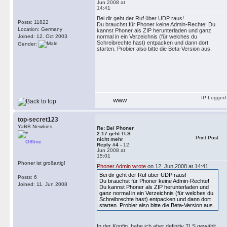
Jun 2008 at
c=IN IP4 x.x.x.198

14:41
t=0 0

Bei dir geht der Ruf über UDP raus!
m=audio 5062 RTP/AVP 8 0 2 3 97 
Posts: 11822
Du brauchst für Phoner keine Admin-Rechte! Du
a=rtpmap:8 PCMA/8000

Location: Germany
kannst Phoner als ZIP herunterladen und ganz
a=rtpmap:0 PCMU/8000

Joined: 12. Oct 2003
normal in ein Verzeichnis (für welches du
Schreibrechte hast) entpacken und dann dort
Gender:
a=rtpmap:2 G726-32/8000

starten. Probier also bitte die Beta-Version aus.
a=rtpmap:3 GSM/8000

a=rtpmap:97 iLBC/8000

a=rtpmap:9 G722/8000

a=rtpmap:111 speex/16000

a=rtpmap:101 telephone-event/800
a=crypto:1 AES_CM_128_HMAC_SHA1
IP Logged
a=encryption:optional

WWW
a=fmtp:101 0-15

a=sendrecv

top-secret123
YaBB Newbies
Re: Bei Phoner
--------------------------------
2.17 geht TLS
Print Post
nicht mehr
14:05:38,140: R: x.x.x.199:5060 
Offline
Reply #4 -
12.
SIP/2.0 100 Trying

Jun 2008 at
15:01
Via: SIP/2.0/TLS x.x.x.198:5061
Phoner ist großartig!
From: <sip:10@x.x.x.198>;tag=-17
Phoner Admin wrote
on 12. Jun 2008 at 14:41:
To: <sip:10@x.x.x.199>

Bei dir geht der Ruf über UDP raus!
Posts: 6
Du brauchst für Phoner keine Admin-Rechte!
Call-ID: 803E4E89-E536-DD11-A614
Joined: 11. Jun 2008
Du kannst Phoner als ZIP herunterladen und
CSeq: 1 INVITE

ganz normal in ein Verzeichnis (für welches du
Allow: INVITE, OPTIONS, ACK, BY
Schreibrechte hast) entpacken und dann dort
starten. Probier also bitte die Beta-Version aus.
User-Agent: SIPPER for phoner

Content-Length: 0

In der Konfig. habe ich aber definitiv TLS gewählt.