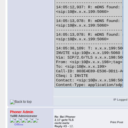
--------------------------------
14:05:12,937: R: mDNS found: si
<sip:10@x.x.x.199:5060>

--------------------------------
14:05:13,078: R: mDNS found: si
<sip:10@x.x.x.199:5060>

--------------------------------
14:05:13,078: R: mDNS found: si
<sip:10@x.x.x.199:5060>

--------------------------------
14:05:38,109: T: x.x.x.199:5060 
INVITE sip:10@x.x.x.199:5060 SIP
Via: SIP/2.0/TLS x.x.x.198:5061
From: <sip:10@x.x.x.198>;tag=-17
To: <sip:10@x.x.x.199>

Call-ID: 803E4E89-E536-DD11-A614
CSeq: 1 INVITE

Contact: <sip:10@x.x.x.198:5061;
Content-Type: application/sdp

Allow: INVITE, OPTIONS, ACK, BY
Max-Forwards: 70

Supported: 100rel, replaces

IP Logged
User-Agent: SIPPER for phoner

Content-Length:   470

Phoner Admin
YaBB Administrator
v=0

Re: Bei Phoner
2.17 geht TLS
o=- 393477526 0 IN IP4 x.x.x.198
Print Post
nicht mehr
Offline
s=SIPPER for phoner

Reply #3 -
12.