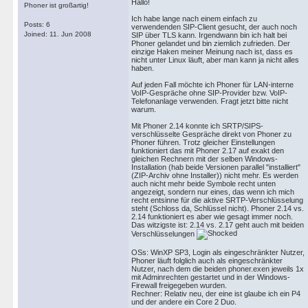
Hallo!
Phoner ist großartig!
Ich habe lange nach einem einfach zu
Posts: 6
verwendenden SIP-Client gesucht, der auch noch
Joined: 11. Jun 2008
SIP über TLS kann. Irgendwann bin ich halt bei
Phoner gelandet und bin ziemlich zufrieden. Der
einzige Haken meiner Meinung nach ist, dass es
nicht unter Linux läuft, aber man kann ja nicht alles
haben.
Auf jeden Fall möchte ich Phoner für LAN-interne
VoIP-Gespräche ohne SIP-Provider bzw. VoIP-
Telefonanlage verwenden. Fragt jetzt bitte nicht
warum.
Mit Phoner 2.14 konnte ich SRTP/SIPS-
verschlüsselte Gespräche direkt von Phoner zu
Phoner führen. Trotz gleicher Einstellungen
funktioniert das mit Phoner 2.17 auf exakt den
gleichen Rechnern mit der selben Windows-
Installation (hab beide Versionen parallel "installiert"
(ZIP-Archiv ohne Installer)) nicht mehr. Es werden
auch nicht mehr beide Symbole recht unten
angezeigt, sondern nur eines, das wenn ich mich
recht entsinne für die aktive SRTP-Verschlüsselung
steht (Schloss da, Schlüssel nicht). Phoner 2.14 vs.
2.14 funktioniert es aber wie gesagt immer noch.
Das witzigste ist: 2.14 vs. 2.17 geht auch mit beiden
Verschlüsselungen
OSs: WinXP SP3, Login als eingeschränkter Nutzer,
Phoner läuft folglich auch als eingeschränkter
Nutzer, nach dem die beiden phoner.exen jeweils 1x
mit Adminrechten gestartet und in der Windows-
Firewall freigegeben wurden.
Rechner: Relativ neu, der eine ist glaube ich ein P4
und der andere ein Core 2 Duo.