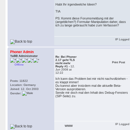
Habt Ihr irgendwelche Ideen?
TIA
PS: Kommt diese Forumsmeldung mit der
(angeblichen?) Formular-Manipulation daher, dass
ich zu lange gebraucht habe zum Verfassen?
IP Logged
Phoner Admin
YaBB Administrator
Re: Bei Phoner
2.17 geht TLS
Print Post
nicht mehr
Offline
Reply #1 -
12.
Jun 2008 at
12:22
Ich kann das Problem bei mir nicht nachvollziehen -
Posts: 11822
es klappt immer!
Location: Germany
Du kannst aber trotzdem mal die aktuelle Beta-
Joined: 12. Oct 2003
Version ausprobieren.
Sende mir doch mal den Inhalt des Debug-Fensters
Gender:
(SIP-Seite) zu.
IP Logged
WWW