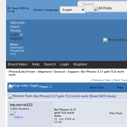
08. Aug 2026 at
Choose Language:
21:16
Welcome,
Guest.
Please
Login
or
Register
News:
Download
PhonerLite
3.41
Board Index
Help
Search
Login
Register
Phoner(Lite) Forum
›
Allgemein / General
›
Support
› Bei Phoner 2.17 geht TLS nicht
mehr
‹
Previous Topic
|
Next Topi
Pages: 1
Send Topic
Print
Bei Phoner 2.17 geht TLS nicht mehr (Read 5870 times)
top-secret123
YaBB Newbies
Bei Phoner 2.17
geht TLS nicht
Print Post
mehr
Offline
11. Jun 2008 at
15:39