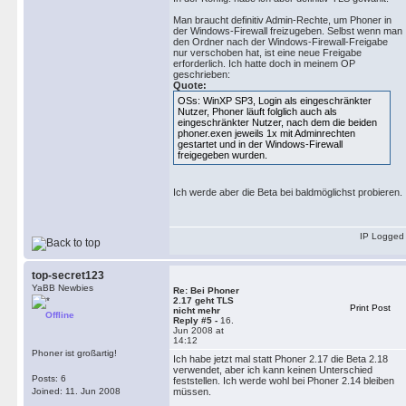
Man braucht definitiv Admin-Rechte, um Phoner in
--------------------------------
der Windows-Firewall freizugeben. Selbst wenn man
14:05:38,156: R: x.x.x.199:5060 
den Ordner nach der Windows-Firewall-Freigabe
SIP/2.0 180 Ringing

nur verschoben hat, ist eine neue Freigabe
erforderlich. Ich hatte doch in meinem OP
Via: SIP/2.0/TLS x.x.x.198:5061
geschrieben:
From: <sip:10@x.x.x.198>;tag=-17
Quote:
To: <sip:10@x.x.x.199>;tag=001a2
OSs: WinXP SP3, Login als eingeschränkter
Call-ID: 803E4E89-E536-DD11-A614
Nutzer, Phoner läuft folglich auch als
CSeq: 1 INVITE

eingeschränkter Nutzer, nach dem die beiden
phoner.exen jeweils 1x mit Adminrechten
Contact: <sip:10@x.x.x.199:5060;
gestartet und in der Windows-Firewall
Allow: INVITE, OPTIONS, ACK, BY
freigegeben wurden.
User-Agent: SIPPER for phoner

Content-Length: 0

Ich werde aber die Beta bei baldmöglichst probieren.
--------------------------------
IP Logged
14:05:45,531: R: x.x.x.199:5060 
SIP/2.0 200 OK

Via: SIP/2.0/TLS x.x.x.198:5061
top-secret123
From: <sip:10@x.x.x.198>;tag=-17
YaBB Newbies
Re: Bei Phoner
To: <sip:10@x.x.x.199>;tag=001a2
2.17 geht TLS
Print Post
nicht mehr
Call-ID: 803E4E89-E536-DD11-A614
Offline
Reply #5 -
16.
CSeq: 1 INVITE

Jun 2008 at
Contact: <sip:10@x.x.x.199:5060;
14:12
Phoner ist großartig!
Content-Type: application/sdp

Ich habe jetzt mal statt Phoner 2.17 die Beta 2.18
Allow: INVITE, OPTIONS, ACK, BY
verwendet, aber ich kann keinen Unterschied
Posts: 6
feststellen. Ich werde wohl bei Phoner 2.14 bleiben
Supported: replaces, timer

Joined: 11. Jun 2008
müssen.
User-Agent: SIPPER for phoner
