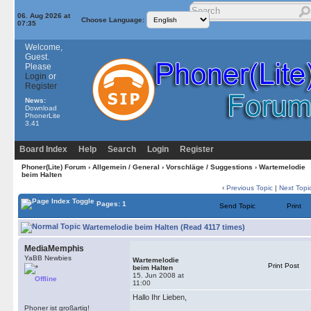
06. Aug 2026 at
Choose Language:
07:35
Welcome,
Guest.
Please
Login
or
Register
News:
Download
PhonerLite
3.41
Board Index
Help
Search
Login
Register
Phoner(Lite) Forum
›
Allgemein / General
›
Vorschläge / Suggestions
› Wartemelodie
beim Halten
‹
Previous Topic
|
Next Topi
Pages: 1
Send Topic
Print
Wartemelodie beim Halten (Read 4117 times)
MediaMemphis
YaBB Newbies
Wartemelodie
Print Post
beim Halten
15. Jun 2008 at
Offline
11:00
Hallo Ihr Lieben,
Phoner ist großartig!