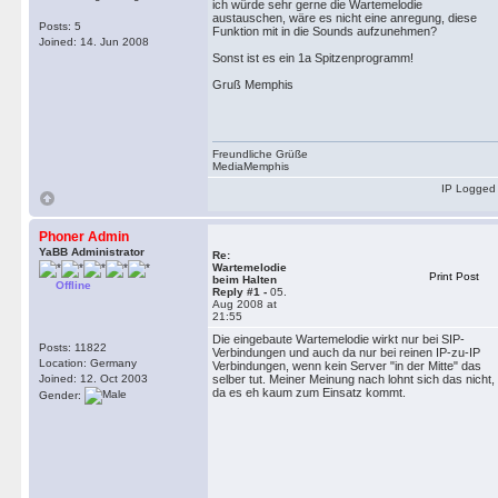
ich würde sehr gerne die Wartemelodie
austauschen, wäre es nicht eine anregung, diese
Posts: 5
Funktion mit in die Sounds aufzunehmen?
Joined: 14. Jun 2008
Sonst ist es ein 1a Spitzenprogramm!
Gruß Memphis
Freundliche Grüße
MediaMemphis
IP Logged
Phoner Admin
YaBB Administrator
Re:
Wartemelodie
Print Post
beim Halten
Offline
Reply #1 -
05.
Aug 2008 at
21:55
Die eingebaute Wartemelodie wirkt nur bei SIP-
Posts: 11822
Verbindungen und auch da nur bei reinen IP-zu-IP
Location: Germany
Verbindungen, wenn kein Server "in der Mitte" das
Joined: 12. Oct 2003
selber tut. Meiner Meinung nach lohnt sich das nicht,
da es eh kaum zum Einsatz kommt.
Gender: