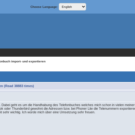
Choose Language:
fonbuch import- und exportieren
en (Read 38883 times)
n. Dabei geht es um die Handhabung des Telefonbuches welches mich schon in vielen meiner
ok oder Thunderbird gewohnt die Adressen bzw. bei Phoner Lite die Telenummern exportiere
 sehr wichtig. Ich würde mich über eine Umsetzung sehr freuen.