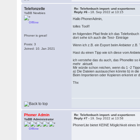
Telefonzelle
Re: Telefonbuch import- und exportieren
Reply #6 -
18. Sep 2022 at 13:15
YaBB Newbies
Hallo PhonerAdmin,
Offline
tolles Tool!!
im folgenden Pfad finde ich das Telefonb
Phoner is great!
dort sehe ich auch die Test- Einträge
Posts: 3
Wenn ich z.B. ein Export beim Anbieter z.B
Joined: 10. Jan 2021
Hast du einen Tipp wie ich diese vom Anbiet
ich verstehe das du auch, das Phonelite so kl
mehr aktuell.
Mir würde schon reichen, wenn du 1 -2 Tipps
a) Die Dateien austauschen könnte b) in die
Beim Importieren oder Kopieren erkennt er d
Thx
Phoner Admin
Re: Telefonbuch import- und exportieren
Reply #7 -
19. Sep 2022 at 13:58
YaBB Administrator
PhonerLite bietet KEINE Möglichkeit eines I
Offline