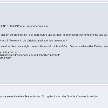
uch %APPDATA%\PhonerLite\phonebook.csv
. Telekom durchführe als *.csv durchführe und es dann in phonebook.csv umbenenne und die 
er A z.B Telekom in die Originaldatei importiert bekomme?
ein & schlank wie möglich sein sollte und du nicht auf Card Dav umstellen willst. Du hast eine S
 hättest wie ich
 Originaldatei Phonebook.csv gut importieren könnte.
iese nicht
mports eines fremden Telefonbuchs. Einzig der Import der Google Kontakte ist möglich.