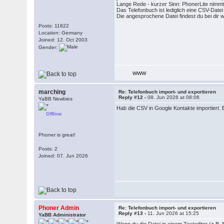
Lange Rede - kurzer Sinn: PhonerLite nimmt 
Das Telefonbuch ist lediglich eine CSV-Datei
Die angesprochene Datei findest du bei di
Posts: 11822
Location: Germany
Joined: 12. Oct 2003
Gender:
WWW
marching
Re: Telefonbuch import- und exportieren
Reply #12 -
08. Jun 2026 at 08:06
YaBB Newbies
Hab die CSV in Google Kontakte importiert. 
Offline
Phoner is great!
Posts: 2
Joined: 07. Jun 2026
Phoner Admin
Re: Telefonbuch import- und exportieren
Reply #13 -
11. Jun 2026 at 15:25
YaBB Administrator