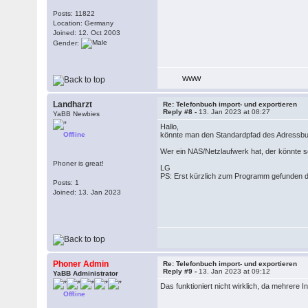
Posts: 11822
Location: Germany
Joined: 12. Oct 2003
Gender:
WWW
Landharzt
Re: Telefonbuch import- und exportieren
Reply #8 -
13. Jan 2023 at 08:27
YaBB Newbies
Hallo,
Offline
könnte man den Standardpfad des Adressb
Wer ein NAS/Netzlaufwerk hat, der könnte s
Phoner is great!
LG
PS: Erst kürzlich zum Programm gefunden da 
Posts: 1
Joined: 13. Jan 2023
Phoner Admin
Re: Telefonbuch import- und exportieren
Reply #9 -
13. Jan 2023 at 09:12
YaBB Administrator
Das funktioniert nicht wirklich, da mehrere
Offline