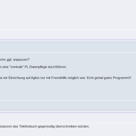
uchs ggf. anpassen?
o eine "zentrale" PL Datenpflege durchführen.
mir Einrichtung auf Agfeo nur mit Fremdhilfe möglich war. Echt genial gutes Programm!!!
 Instanzen das Telefonbuch gegenseitig überschreiben würden.