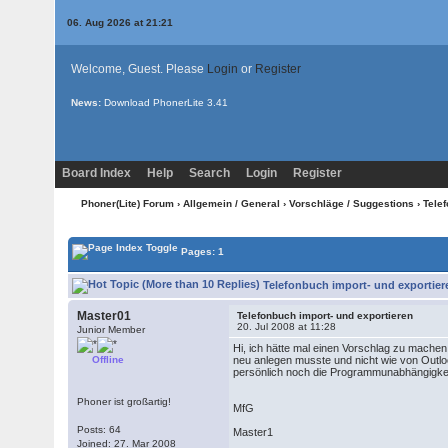
06. Aug 2026 at 21:21
Welcome, Guest. Please
Login
or
Register
News:
Download PhonerLite
3.41
Board Index
Help
Search
Login
Register
Phoner(Lite) Forum
›
Allgemein / General
›
Vorschläge / Suggestions
› Tele
Pages: 1
Telefonbuch import- und exportier
Master01
Telefonbuch import- und exportieren
20. Jul 2008 at 11:28
Junior Member
Hi, ich hätte mal einen Vorschlag zu mache
Offline
neu anlegen musste und nicht wie von Outlo
persönlich noch die Programmunabhängigkeit
Phoner ist großartig!
MfG
Posts: 64
Master1
Joined: 27. Mar 2008