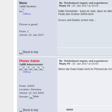
Manu
Re: Telefonbuch import- und exportieren
Reply #4 -
10. Jan 2017 at 10:15
YaBB Newbies
Hallo Gemeinde - kann es sein, dass es die
Offline
Finde den Ordner DATA nicht
Gruss und Danke schon mal ...
Phoner is great!
Posts: 1
Joined: 10. Jan 2017
Phoner Admin
Re: Telefonbuch import- und exportieren
Reply #5 -
10. Jan 2017 at 10:43
YaBB Administrator
Wenn die Datei Datei nicht im PhonerLite-O
Offline
Posts: 11822
Location: Germany
Joined: 12. Oct 2003
Gender:
WWW