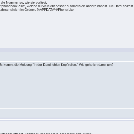
die Nummer so, wie sie vorliegt.
 "phonebook.csv", welche du vielleicht besser automatisiert ändern kannst. Die Datei solltest 
r wahrscheinlich im Ordner: %APPDATA%\PhonerLite
Es kommt die Meldung "In der Datei fehlen Kopfzeilen." Wie gehe ich damit um?