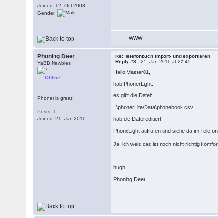
Joined: 12. Oct 2003
Gender:
WWW
Phoning Deer
Re: Telefonbuch import- und exportieren
Reply #3 -
21. Jan 2011 at 22:45
YaBB Newbies
Hallo Master01,
Offline
hab PhonerLight.
es gibt die Datei:
Phoner is great!
..\phonerLite\Data\phonebook.csv
Posts: 1
Joined: 21. Jan 2011
hab die Datei editiert.
PhoneLight aufrufen und siehe da im Telefo
Ja, ich weis das ist noch nicht richtig kom
hugh
Phoning Deer