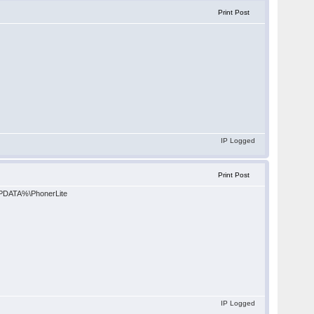
Print Post
IP Logged
Print Post
%APPDATA%\PhonerLite
IP Logged