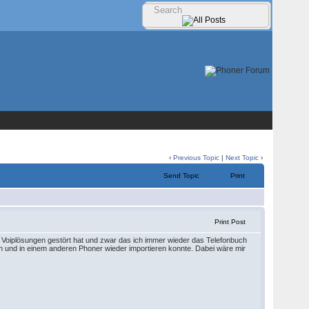
‹
Previous Topic
|
Next Topic
›
Send Topic
Print
Print Post
 Voiplösungen gestört hat und zwar das ich immer wieder das Telefonbuch
n und in einem anderen Phoner wieder importieren konnte. Dabei wäre mir