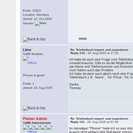
Posts: 11822
Location: Germany
Joined: 12. Oct 2003
Gender:
WWW
Limo
Re: Telefonbuch import- und exportieren
Reply #10 -
16. Aug 2025 at 17:51
YaBB Newbies
ich habe da auch eine Frage zum Telefonbuch 
Offline
vorwahl brauche. Gibt es da die Möglichkei
wie Name und Telefonnummer und Kommentare.
User haben auch das Problem.
Ich habe da dann auch gleich noch eine Fra
Phoner is great!
Telefonbuch z.B. Name , Tel. Privat , Tel. G
Posts: 1
Danke
Joined: 16. Aug 2025
Thomas
Phoner Admin
Re: Telefonbuch import- und exportieren
Reply #11 -
20. Aug 2025 at 07:40
YaBB Administrator
Im damaligen "Phoner" hatte ich so was dri
Offline
ja auch nicht einfach eine Null davor setzen