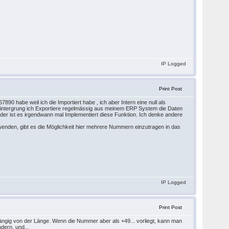
IP Logged
Print Post
0 habe weil ich die Importiert habe , ich aber Intern eine null als
 Hintergrung ich Exportiere regelmässig aus meinem ERP System die Daten
er ist es irgendwann mal Implementiert diese Funktion. Ich denke andere
enden, gibt es die Möglichkeit hier mehrere Nummern einzutragen in das
IP Logged
Print Post
ngig von der Länge. Wenn die Nummer aber als +49... vorliegt, kann man
ndern, und...