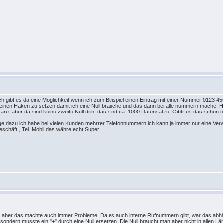
gibt es da eine Möglichkeit wenn ich zum Beispiel einen Eintrag mit einer Nummer 0123 456789
t einen Haken zu setzen damit ich eine Null brauche und das dann bei alle nummern mache.
 aber da sind keine zweite Null drin. das sind ca. 1000 Datensätze. Gibtr es das schon od
ge dazu ich habe bei vielen Kunden mehrrer Telefonnummern ich kann ja immer nur eine Verw
eschäft , Tel. Mobil das währe echt Super.
n, aber das machte auch immer Probleme. Da es auch interne Rufnummern gibt, war das abhä
, sondern musste ein "+" durch eine Null ersetzen. Die Null braucht man aber nicht in allen Lä