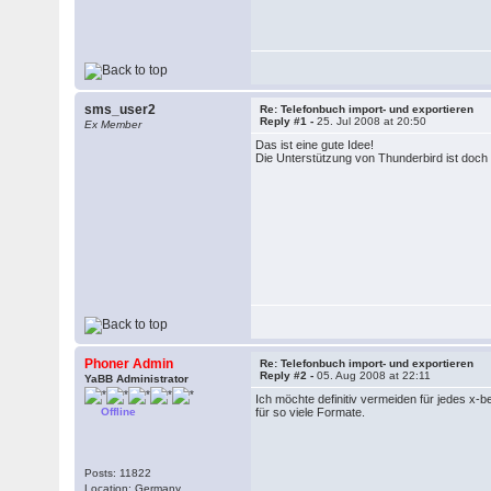
sms_user2
Re: Telefonbuch import- und exportieren
Reply #1 -
25. Jul 2008 at 20:50
Ex Member
Das ist eine gute Idee!
Die Unterstützung von Thunderbird ist doch 
Phoner Admin
Re: Telefonbuch import- und exportieren
Reply #2 -
05. Aug 2008 at 22:11
YaBB Administrator
Ich möchte definitiv vermeiden für jedes x-b
Offline
für so viele Formate.
Posts: 11822
Location: Germany