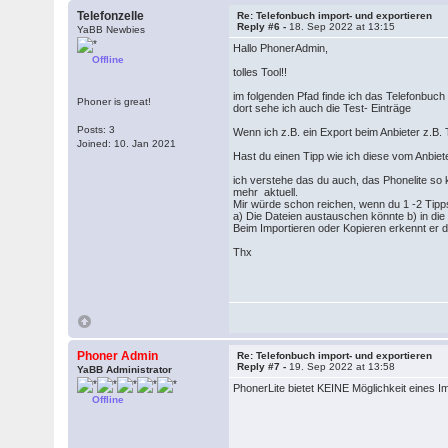
Telefonzelle
Re: Telefonbuch import- und exportieren
Reply #6 -
18. Sep 2022 at 13:15
YaBB Newbies
Hallo PhonerAdmin,
Offline
tolles Tool!!
im folgenden Pfad finde ich das Telefonb
Phoner is great!
dort sehe ich auch die Test- Einträge
Posts: 3
Wenn ich z.B. ein Export beim Anbieter z.B
Joined: 10. Jan 2021
Hast du einen Tipp wie ich diese vom Anbiet
ich verstehe das du auch, das Phonelite so kl
mehr aktuell.
Mir würde schon reichen, wenn du 1 -2 Tipps
a) Die Dateien austauschen könnte b) in die
Beim Importieren oder Kopieren erkennt er d
Thx
Phoner Admin
Re: Telefonbuch import- und exportieren
Reply #7 -
19. Sep 2022 at 13:58
YaBB Administrator
PhonerLite bietet KEINE Möglichkeit eines I
Offline