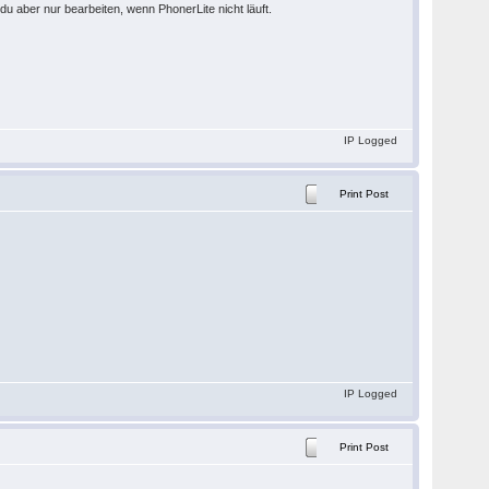
du aber nur bearbeiten, wenn PhonerLite nicht läuft.
IP Logged
Print Post
IP Logged
Print Post