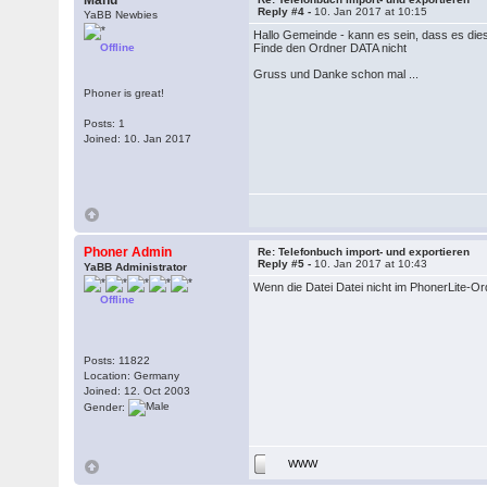
Manu
Reply #4 -
10. Jan 2017 at 10:15
YaBB Newbies
Hallo Gemeinde - kann es sein, dass es die
Offline
Finde den Ordner DATA nicht
Gruss und Danke schon mal ...
Phoner is great!
Posts: 1
Joined: 10. Jan 2017
Phoner Admin
Re: Telefonbuch import- und exportieren
Reply #5 -
10. Jan 2017 at 10:43
YaBB Administrator
Wenn die Datei Datei nicht im PhonerLite-O
Offline
Posts: 11822
Location: Germany
Joined: 12. Oct 2003
Gender:
WWW