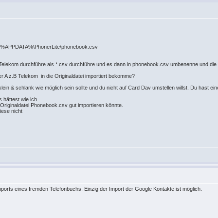
uch %APPDATA%\PhonerLite\phonebook.csv
. Telekom durchführe als *.csv durchführe und es dann in phonebook.csv umbenenne und die 
er A z.B Telekom in die Originaldatei importiert bekomme?
ein & schlank wie möglich sein sollte und du nicht auf Card Dav umstellen willst. Du hast eine S
 hättest wie ich
 Originaldatei Phonebook.csv gut importieren könnte.
iese nicht
mports eines fremden Telefonbuchs. Einzig der Import der Google Kontakte ist möglich.