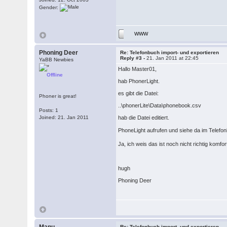
Gender:
WWW
Phoning Deer
Re: Telefonbuch import- und exportieren
Reply #3 -
21. Jan 2011 at 22:45
YaBB Newbies
Hallo Master01,
Offline
hab PhonerLight.
es gibt die Datei:
Phoner is great!
..\phonerLite\Data\phonebook.csv
Posts: 1
Joined: 21. Jan 2011
hab die Datei editiert.
PhoneLight aufrufen und siehe da im Telefo
Ja, ich weis das ist noch nicht richtig kom
hugh
Phoning Deer
Re: Telefonbuch import- und exportieren