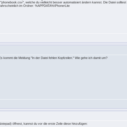
 "phonebook.csv", welche du vielleicht besser automatisiert ändern kannst. Die Datei solltest 
r wahrscheinlich im Ordner: %APPDATA%\PhonerLite
Es kommt die Meldung "In der Datei fehlen Kopfzeilen." Wie gehe ich damit um?
Notepad) öffnest, kannst du vor die erste Zeile diese hinzufügen: