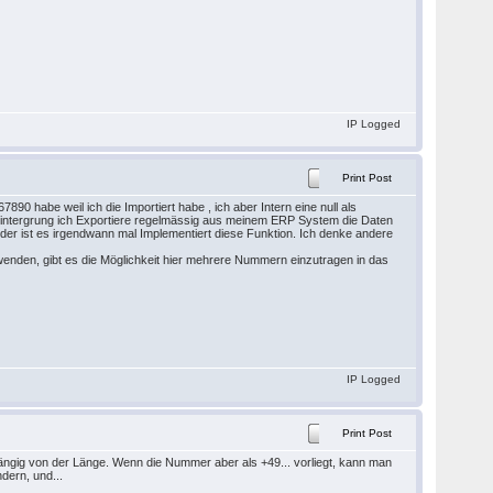
IP Logged
Print Post
0 habe weil ich die Importiert habe , ich aber Intern eine null als
 Hintergrung ich Exportiere regelmässig aus meinem ERP System die Daten
er ist es irgendwann mal Implementiert diese Funktion. Ich denke andere
enden, gibt es die Möglichkeit hier mehrere Nummern einzutragen in das
IP Logged
Print Post
ngig von der Länge. Wenn die Nummer aber als +49... vorliegt, kann man
ndern, und...