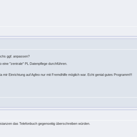
uchs ggf. anpassen?
o eine "zentrale" PL Datenpflege durchführen.
mir Einrichtung auf Agfeo nur mit Fremdhilfe möglich war. Echt genial gutes Programm!!!
 Instanzen das Telefonbuch gegenseitig überschreiben würden.