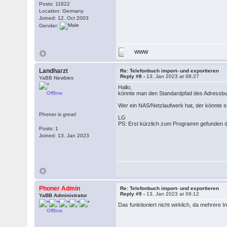
Posts: 11822
Location: Germany
Joined: 12. Oct 2003
Gender:
WWW
Landharzt
Re: Telefonbuch import- und exportieren
Reply #8 -
13. Jan 2023 at 08:27
YaBB Newbies
Hallo,
Offline
könnte man den Standardpfad des Adressb
Wer ein NAS/Netzlaufwerk hat, der könnte s
Phoner is great!
LG
PS: Erst kürzlich zum Programm gefunden da 
Posts: 1
Joined: 13. Jan 2023
Phoner Admin
Re: Telefonbuch import- und exportieren
Reply #9 -
13. Jan 2023 at 09:12
YaBB Administrator
Das funktioniert nicht wirklich, da mehrere
Offline