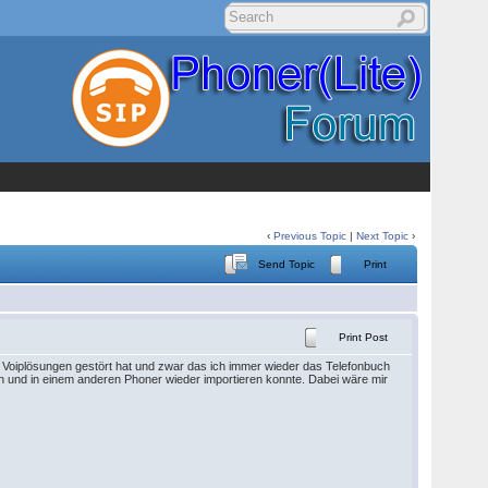
‹
Previous Topic
|
Next Topic
›
Send Topic
Print
Print Post
 Voiplösungen gestört hat und zwar das ich immer wieder das Telefonbuch
n und in einem anderen Phoner wieder importieren konnte. Dabei wäre mir