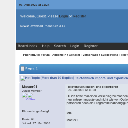
06. Aug 2026 at 21:24
Welcome, Guest. Please
Login
or
Register
News:
Download PhonerLite
3.41
Board Index
Help
Search
Login
Register
Phoner(Lite) Forum
›
Allgemein / General
›
Vorschläge / Suggestions
› Tele
Pages: 1
Telefonbuch import- und exportier
Master01
Telefonbuch import- und exportieren
20. Jul 2008 at 11:28
Junior Member
Hi, ich hätte mal einen Vorschlag zu mache
Offline
neu anlegen musste und nicht wie von Outlo
persönlich noch die Programmunabhängigkeit
Phoner ist großartig!
MfG
Posts: 64
Master1
Joined: 27. Mar 2008