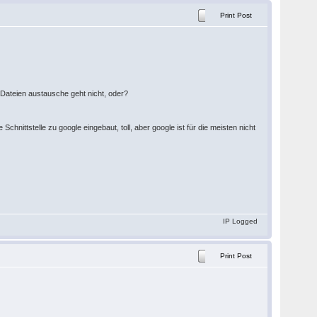
Print Post
Dateien austausche geht nicht, oder?
chnittstelle zu google eingebaut, toll, aber google ist für die meisten nicht
IP Logged
Print Post