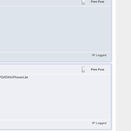
Print Post
IP Logged
Print Post
%APPDATA%\PhonerLite
IP Logged