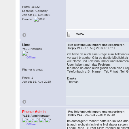
Posts: 11822
Location: Germany
Joined: 12. Oct 2003
Gender:
WWW
Limo
Re: Telefonbuch import- und exportieren
Reply #10 -
16. Aug 2025 at 17:51
YaBB Newbies
ich habe da auch eine Frage zum Telefonbuch 
Offline
vorwahl brauche. Gibt es da die Möglichkei
wie Name und Telefonnummer und Kommentare.
User haben auch das Problem.
Ich habe da dann auch gleich noch eine Fra
Phoner is great!
Telefonbuch z.B. Name , Tel. Privat , Tel. G
Posts: 1
Danke
Joined: 16. Aug 2025
Thomas
Phoner Admin
Re: Telefonbuch import- und exportieren
Reply #11 -
20. Aug 2025 at 07:40
YaBB Administrator
Im damaligen "Phoner" hatte ich so was dri
Offline
ja auch nicht einfach eine Null davor setzen
Lange Rede - kurzer Sinn: PhonerLite nimmt 