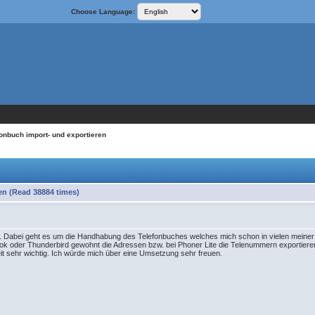
Choose Language:
fonbuch import- und exportieren
en (Read 38884 times)
n. Dabei geht es um die Handhabung des Telefonbuches welches mich schon in vielen meiner
ok oder Thunderbird gewohnt die Adressen bzw. bei Phoner Lite die Telenummern exportiere
 sehr wichtig. Ich würde mich über eine Umsetzung sehr freuen.