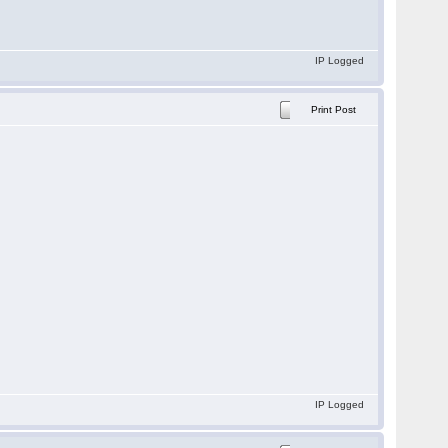
IP Logged
Print Post
IP Logged