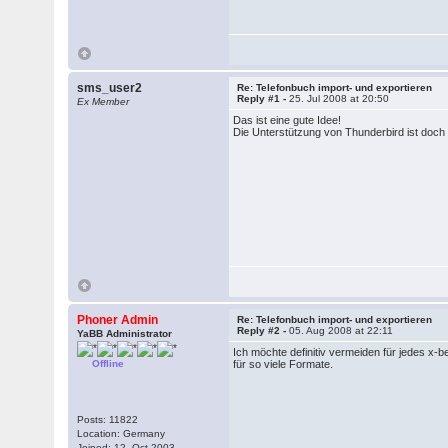
sms_user2
Re: Telefonbuch import- und exportieren
Reply #1 -
25. Jul 2008 at 20:50
Ex Member
Das ist eine gute Idee!
Die Unterstützung von Thunderbird ist doch 
Phoner Admin
Re: Telefonbuch import- und exportieren
Reply #2 -
05. Aug 2008 at 22:11
YaBB Administrator
Ich möchte definitiv vermeiden für jedes x-b
Offline
für so viele Formate.
Posts: 11822
Location: Germany
Joined: 12. Oct 2003