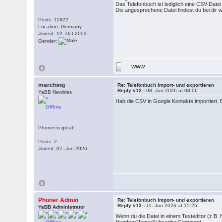
Das Telefonbuch ist lediglich eine CSV-Datei
Die angesprochene Datei findest du bei di
Posts: 11822
Location: Germany
Joined: 12. Oct 2003
Gender:
WWW
marching
Re: Telefonbuch import- und exportieren
Reply #12 -
08. Jun 2026 at 08:06
YaBB Newbies
Hab die CSV in Google Kontakte importiert. 
Offline
Phoner is great!
Posts: 2
Joined: 07. Jun 2026
Phoner Admin
Re: Telefonbuch import- und exportieren
Reply #13 -
11. Jun 2026 at 15:25
YaBB Administrator
Wenn du die Datei in einem Texteditor (z.B. 
Offline