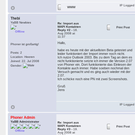
IP Logged
WWW
Thebi
YaBB Newbies
Re: Import aus
MAPI Kontakten
Print Post
Reply #2 -
18.
Offline
Aug 2008 at
11:37
Hallo,
Phoner ist großartig!
habe es heute mit der aktuellsten Beta getestet und
Posts: 2
leider funktioniert der Import immer noch nicht.
Location: Heeren
Ich nutze Outlook 2003. Bis zu dem Tag an dem es
nicht funktionierte setzte ich immer die Version 2.07
Joined: 22. Jul 2008
von Phoner ein. Dort funktionierte das Einlesen der
Gender:
Kontakte auch immer. Habe soeben nochmal den
Versuch gemacht und es ging auch wieder mit der
2.07.
Ich schicke noch eine PN mit zwei Screenshots.
Gruß
Jens
IP Logged
Phoner Admin
YaBB Administrator
Re: Import aus
MAPI Kontakten
Print Post
Reply #3 -
19.
Offline
Aug 2008 at