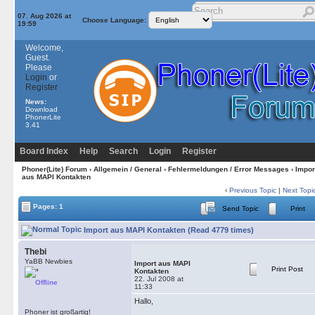
07. Aug 2026 at
Choose Language:
19:59
Welcome,
Guest.
Please
Login
or
Register
News:
Download
PhonerLite
3.41
Board Index
Help
Search
Login
Register
Phoner(Lite) Forum
›
Allgemein / General
›
Fehlermeldungen / Error Messages
› Impor
aus MAPI Kontakten
‹
Previous Topic
|
Next Topi
Pages: 1
Send Topic
Print
Import aus MAPI Kontakten (Read 4779 times)
Thebi
YaBB Newbies
Import aus MAPI
Print Post
Kontakten
22. Jul 2008 at
Offline
11:33
Hallo,
Phoner ist großartig!