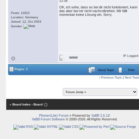
12:36
OK, ich sehe, dass es bei dir nicht funktioniert, kann
das aber bei mir nicht nachvollziehen. Mir fällt
Posts: 11822
momentan keine Lösung ein. Sorry.
Location: Germany
Joined: 12. Oct 2003
Gender:
IP Logged
WWW
Pages: 1
Send Topic
Print
‹
Previous Topic
|
Next Topi
« Board Index
‹ Board
Phoner(Lite) Forum
» Powered by
YaBB 2.6.11
!
YaBB Forum Software
© 2000-2026. All Rights Reserved.