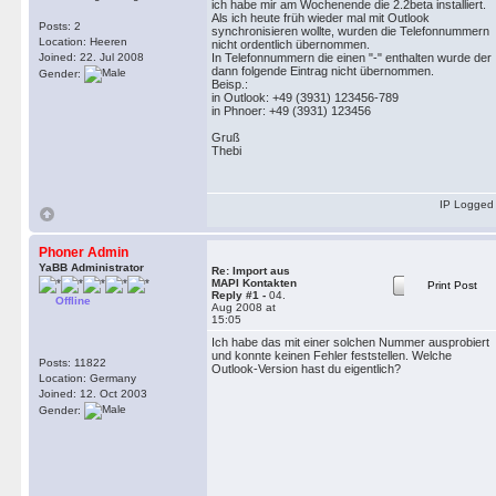
ich habe mir am Wochenende die 2.2beta installiert.
Als ich heute früh wieder mal mit Outlook
Posts: 2
synchronisieren wollte, wurden die Telefonnummern
Location: Heeren
nicht ordentlich übernommen.
Joined: 22. Jul 2008
In Telefonnummern die einen "-" enthalten wurde der
dann folgende Eintrag nicht übernommen.
Gender:
Beisp.:
in Outlook: +49 (3931) 123456-789
in Phnoer: +49 (3931) 123456
Gruß
Thebi
IP Logged
Phoner Admin
YaBB Administrator
Re: Import aus
MAPI Kontakten
Print Post
Reply #1 -
04.
Offline
Aug 2008 at
15:05
Ich habe das mit einer solchen Nummer ausprobiert
und konnte keinen Fehler feststellen. Welche
Posts: 11822
Outlook-Version hast du eigentlich?
Location: Germany
Joined: 12. Oct 2003
Gender: