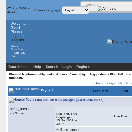
07. Aug 2026 at
Choose Language:
23:55
Welcome,
Guest.
Please
Login
or
Register
News:
Download
PhonerLite
3.41
Board Index
Help
Search
Login
Register
Phoner(Lite) Forum
›
Allgemein / General
›
Vorschläge / Suggestions
› Eine SMS an x
Empfänger
‹
Previous Topic
|
Next Topi
Pages: 1
Send Topic
Print
Eine SMS an x Empfänger (Read 5496 times)
sms_user2
Ex Member
Eine SMS an x
Print Post
Empfänger
25. Jul 2008 at
20:47
Hallo zusammen,