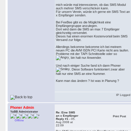
mich würde mal interessieren, ob das SMS Modul
auch mehrer SMS verschicken kann.
Für unsern Verein, würde ich gerne ein SMS Text an
x Empfänger senden.
Bei FeeBee gibt es die Möglichkeit eine
Empfängergruppe anzulegen.
Dort wird dann die SMS an max 7 Empfänger
gleichzeitig versendet.
Dieses hat einen enormen Kostenvorteil beim SMS
Versand zur folge.
Allerdings bekomme bekomme ich bei meinem
neuen PC die AVM ISDN PCI Karte nicht ans laufen.
Probleme mit der TAPI Schnittstelle oder so
, bin halt nur Anwender.
Und nach einiger Suche fand ich dann Phoner
. Diese Software funktioniert zwar aber
halt nur eine SMS an eine Nummer.
Kann man das ändern ? Ist was in Planung ?
IP Logged
Phoner Admin
YaBB Administrator
Re: Eine SMS
an x Empfänger
Print Post
Reply #1 -
05.
Offline
Aug 2008 at
22:09