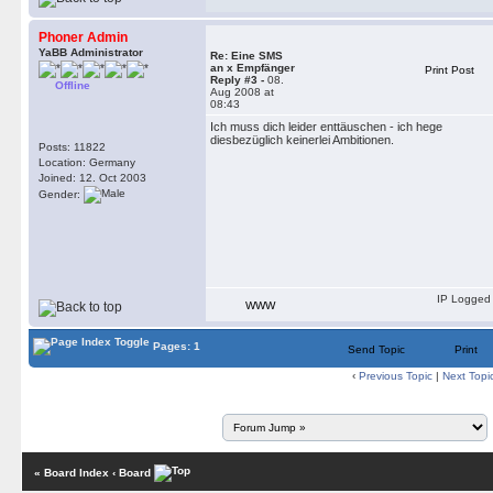
Phoner Admin
YaBB Administrator
Re: Eine SMS
an x Empfänger
Print Post
Reply #3 -
08.
Offline
Aug 2008 at
08:43
Ich muss dich leider enttäuschen - ich hege
diesbezüglich keinerlei Ambitionen.
Posts: 11822
Location: Germany
Joined: 12. Oct 2003
Gender:
IP Logged
WWW
Pages: 1
Send Topic
Print
‹
Previous Topic
|
Next Topi
« Board Index
‹ Board