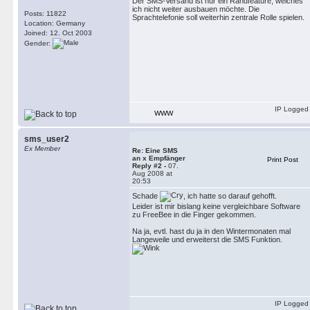
Der SMS-Versand ist nur ein Randfeature, welches
ich nicht weiter ausbauen möchte. Die
Posts: 11822
Sprachtelefonie soll weiterhin zentrale Rolle spielen.
Location: Germany
Joined: 12. Oct 2003
Gender:
IP Logged
WWW
sms_user2
Ex Member
Re: Eine SMS
an x Empfänger
Print Post
Reply #2 -
07.
Aug 2008 at
20:53
Schade
, ich hatte so darauf gehofft.
Leider ist mir bislang keine vergleichbare Software
zu FreeBee in die Finger gekommen.
Na ja, evtl. hast du ja in den Wintermonaten mal
Langeweile und erweiterst die SMS Funktion.
IP Logged