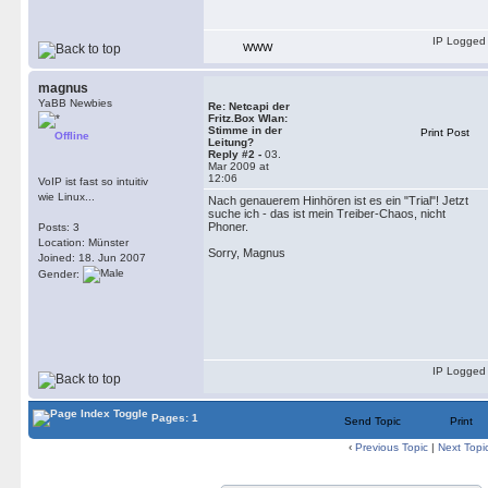
IP Logged
WWW
magnus
YaBB Newbies
Re: Netcapi der
Fritz.Box Wlan:
Stimme in der
Print Post
Offline
Leitung?
Reply #2 -
03.
Mar 2009 at
12:06
VoIP ist fast so intuitiv
wie Linux...
Nach genauerem Hinhören ist es ein "Trial"! Jetzt
suche ich - das ist mein Treiber-Chaos, nicht
Phoner.
Posts: 3
Location: Münster
Sorry, Magnus
Joined: 18. Jun 2007
Gender:
IP Logged
Pages: 1
Send Topic
Print
‹
Previous Topic
|
Next Topi