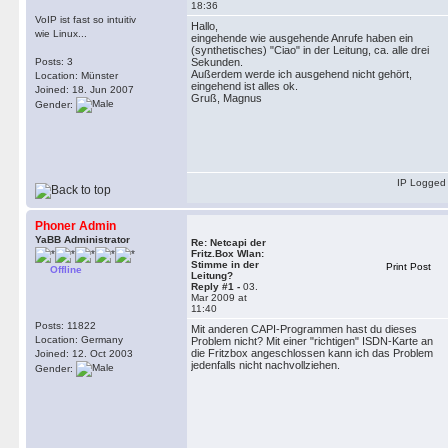
18:36
VoIP ist fast so intuitiv
Hallo,
wie Linux...
eingehende wie ausgehende Anrufe haben ein
(synthetisches) "Ciao" in der Leitung, ca. alle drei
Posts: 3
Sekunden.
Außerdem werde ich ausgehend nicht gehört,
Location: Münster
eingehend ist alles ok.
Joined: 18. Jun 2007
Gruß, Magnus
Gender:
IP Logged
Phoner Admin
YaBB Administrator
Re: Netcapi der
Fritz.Box Wlan:
Stimme in der
Print Post
Offline
Leitung?
Reply #1 -
03.
Mar 2009 at
11:40
Posts: 11822
Mit anderen CAPI-Programmen hast du dieses
Location: Germany
Problem nicht? Mit einer "richtigen" ISDN-Karte an
die Fritzbox angeschlossen kann ich das Problem
Joined: 12. Oct 2003
jedenfalls nicht nachvollziehen.
Gender: