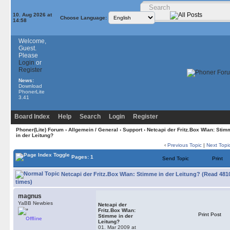
10. Aug 2026 at
Choose Language:
14:58
Welcome,
Guest.
Please
Login
or
Register
News:
Download
PhonerLite
3.41
Board Index
Help
Search
Login
Register
Phoner(Lite) Forum
›
Allgemein / General
›
Support
› Netcapi der Fritz.Box Wlan: Stim
in der Leitung?
‹
Previous Topic
|
Next Topi
Pages: 1
Send Topic
Print
Netcapi der Fritz.Box Wlan: Stimme in der Leitung? (Read 481
times)
magnus
YaBB Newbies
Netcapi der
Fritz.Box Wlan:
Print Post
Stimme in der
Offline
Leitung?
01. Mar 2009 at