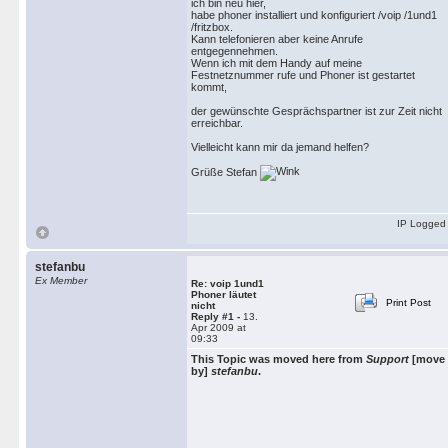
ich bin neu hier,
habe phoner installiert und konfiguriert /voip /1und1
/fritzbox.
Kann telefonieren aber keine Anrufe
entgegennehmen.
Wenn ich mit dem Handy auf meine
Festnetznummer rufe und Phoner ist gestartet
kommt,
der gewünschte Gesprächspartner ist zur Zeit nicht
erreichbar.
Vielleicht kann mir da jemand helfen?
Grüße Stefan
IP Logged
stefanbu
Ex Member
Re: voip 1und1
Phoner läutet
Print Post
nicht
Reply #1 -
13.
Apr 2009 at
09:33
This Topic was moved here from
Support
[move
by]
stefanbu
.