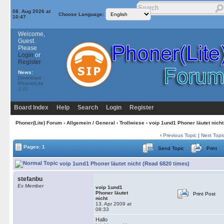
08. Aug 2026 at
Choose Language:
10:47
Welcome,
Guest.
Please
Login
or
Register
News:
Download
PhonerLite
3.41
Board Index
Help
Search
Login
Register
Phoner(Lite) Forum
›
Allgemein / General
›
Trollwiese
› voip 1und1 Phoner läutet nicht
‹
Previous Topic
|
Next Topi
Pages: 1
Send Topic
Print
voip 1und1 Phoner läutet nicht (Read 6820 times)
stefanbu
Ex Member
voip 1und1
Phoner läutet
Print Post
nicht
13. Apr 2009 at
08:33
Hallo