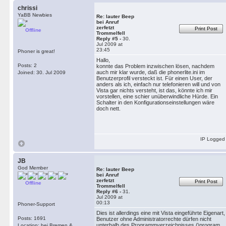
chrissi
YaBB Newbies
Re: lauter Beep
bei Anruf
zerfetzt
Print Post
Offline
Trommelfell
Reply #5 -
30.
Jul 2009 at
23:45
Phoner is great!
Hallo,
Posts: 2
konnte das Problem inzwischen lösen, nachdem
auch mir klar wurde, daß die phonerlite.ini im
Joined: 30. Jul 2009
Benutzerprofil versteckt ist. Für einen User, der
anders als ich, einfach nur telefonieren will und von
Vista gar nichts versteht, ist das, könnte ich mir
vorstellen, eine schier unüberwindliche Hürde. Ein
Schalter in den Konfigurationseinstellungen wäre
doch nett.
IP Logged
JB
God Member
Re: lauter Beep
bei Anruf
zerfetzt
Print Post
Offline
Trommelfell
Reply #6 -
31.
Jul 2009 at
00:13
Phoner-Support
Dies ist allerdings eine mit Vista eingeführte Eigenart,
Posts: 1691
Benutzer ohne Administratorrechte dürfen nicht
unterhalb des Programmverzeichnisses (\program
Location: bei Bremen &