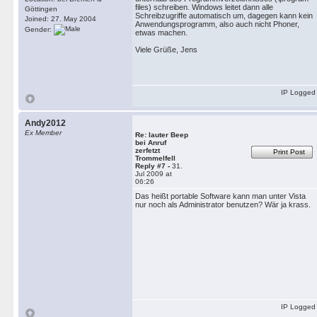
files) schreiben. Windows leitet dann alle
Göttingen
Schreibzugriffe automatisch um, dagegen kann kein
Joined: 27. May 2004
Anwendungsprogramm, also auch nicht Phoner,
Gender:
etwas machen.
Viele Grüße, Jens
IP Logged
Andy2012
Ex Member
Re: lauter Beep
bei Anruf
zerfetzt
Print Post
Trommelfell
Reply #7 -
31.
Jul 2009 at
06:26
Das heißt portable Software kann man unter Vista
nur noch als Administrator benutzen? Wär ja krass.
IP Logged