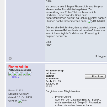
Hallo,
ich benutze seit 2 Tagen PhonerLight und bin (vor
allem von der Portabilität) begeistert. Zur
Vermeidung des Echo-Effektes benutze ich
Ohrhörer. Leider war der Beep beim
Angerufenwerden so laut, daß ich nun selbst nach 2
Stunden noch Ohrschmerzen habe.
Gibt es eine Möglichkeit, den zu deaktivieren, damit
das auf keinen Fall noch einmal passiert? Ansonsten
kann ich unmöglich Ohrhörer und PhonerLight
zugleich benutzen.
Ciao
Andy
IP Logged
Phoner Admin
YaBB Administrator
Re: lauter Beep
bei Anruf
zerfetzt
Print Post
Offline
Trommelfell
Reply #1 -
15.
Jul 2009 at
10:02
Posts: 11822
Da gibt es zwei Möglichkeiten:
Location: Germany
PhonerLite.ini
Joined: 12. Oct 2003
Suche in der Datei den Eintrag "Beep=1"
Gender:
und setze den auf "Beep=0". PhonerLite
solltest du vorher beendet haben.