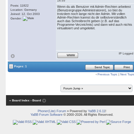
14:55
Posts: 11822
Wenn du als Benutzer mit Admin-Rechten arbeitest
Location: Germany
(Benutzergruppe Administratoren), so bist du
trotzdem noch lange nicht der Admin. Mit vollen
Joined: 12. Oct 2003
Admin-Rechten kannst du dir selbstverständlich
Gender:
auch das Schreibrecht geben (z.B. auf das
Programme-Verzeichnis) und dann wird auch nichts
virtualisiert und umgeleitet.
IP Logged
WWW
Pages: 1
Send Topic
Print
‹
Previous Topic
|
Next Topi
« Board Index
‹ Board
Phoner(Lite) Forum
» Powered by
YaBB 2.6.11
!
YaBB Forum Software
© 2000-2026. All Rights Reserved.