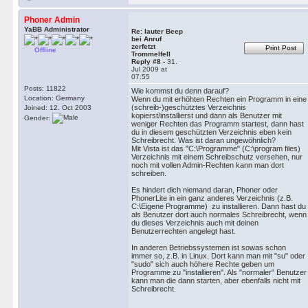
Phoner Admin
YaBB Administrator
Re: lauter Beep
bei Anruf
zerfetzt
Print Post
Offline
Trommelfell
Reply #8 -
31.
Jul 2009 at
07:55
Posts: 11822
Wie kommst du denn darauf?
Location: Germany
Wenn du mit erhöhten Rechten ein Programm in eine
(schreib-)geschütztes Verzeichnis
Joined: 12. Oct 2003
kopierst/installierst und dann als Benutzer mit
Gender:
weniger Rechten das Programm startest, dann hast
du in diesem geschützten Verzeichnis eben kein
Schreibrecht. Was ist daran ungewöhnlich?
Mit Vista ist das "C:\Programme" (C:\program files)
Verzeichnis mit einem Schreibschutz versehen, nur
noch mit vollen Admin-Rechten kann man dort
schreiben.
Es hindert dich niemand daran, Phoner oder
PhonerLite in ein ganz anderes Verzeichnis (z.B.
C:\Eigene Programme) zu installieren. Dann hast du
als Benutzer dort auch normales Schreibrecht, wenn
du dieses Verzeichnis auch mit deinen
Benutzerrechten angelegt hast.
In anderen Betriebssystemen ist sowas schon
immer so, z.B. in Linux. Dort kann man mit "su" oder
"sudo" sich auch höhere Rechte geben um
Programme zu "installieren". Als "normaler" Benutzer
kann man die dann starten, aber ebenfalls nicht mit
Schreibrecht.