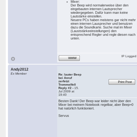
Mixer:
Der Beep wird normalerweise über den
eingebauten internen Lautsprecher
wiedergegeben. Dafür kann man keine
Lautstärke einstellen.
Neuere PCs haben meistens gar nicht mehr
einen internen Lausprecher und benutzen
dazu die Soundkarte. Suche mal im Mixer
(Lauststärkeeinstellungen) den
entsprechend Regler und regle diesen nach
unten.
IP Logged
WWW
Andy2012
Ex Member
Re: lauter Beep
bei Anruf
zerfetzt
Print Post
Trommelfell
Reply #2 -
15.
Jul 2009 at
19:40
Besten Dank! Der Beep war leider nicht über den
Mixer bei meinem Notebook regelbar, aber Beep=0
hat natürlich funktioniert.
Servus