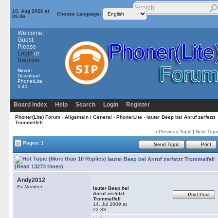
10. Aug 2026 at
Choose Language:
05:46
Welcome,
Guest.
Please
Login
or
Register
News:
Download
PhonerLite
3.41
Board Index
Help
Search
Login
Register
Phoner(Lite) Forum
›
Allgemein / General
›
PhonerLite
› lauter Beep bei Anruf zerfetzt
Trommelfell
‹
Previous Topic
|
Next Topi
Pages: 1
Send Topic
Print
lauter Beep bei Anruf zerfetzt Trommelfell
(Read 13273 times)
Andy2012
Ex Member
lauter Beep bei
Anruf zerfetzt
Print Post
Trommelfell
14. Jul 2009 at
22:33