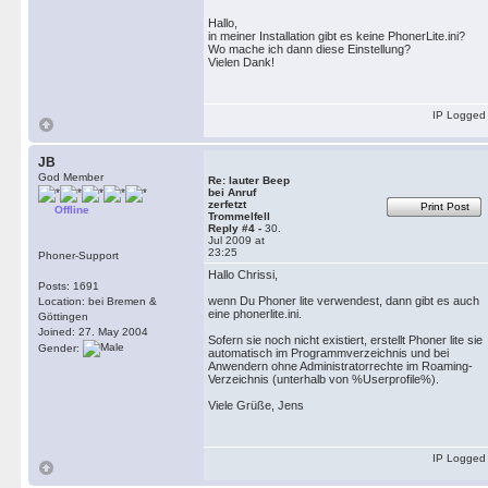
Hallo,
in meiner Installation gibt es keine PhonerLite.ini?
Wo mache ich dann diese Einstellung?
Vielen Dank!
IP Logged
JB
God Member
Re: lauter Beep
bei Anruf
zerfetzt
Print Post
Offline
Trommelfell
Reply #4 -
30.
Jul 2009 at
23:25
Phoner-Support
Hallo Chrissi,
Posts: 1691
wenn Du Phoner lite verwendest, dann gibt es auch
Location: bei Bremen &
eine phonerlite.ini.
Göttingen
Joined: 27. May 2004
Sofern sie noch nicht existiert, erstellt Phoner lite sie
Gender:
automatisch im Programmverzeichnis und bei
Anwendern ohne Administratorrechte im Roaming-
Verzeichnis (unterhalb von %Userprofile%).
Viele Grüße, Jens
IP Logged