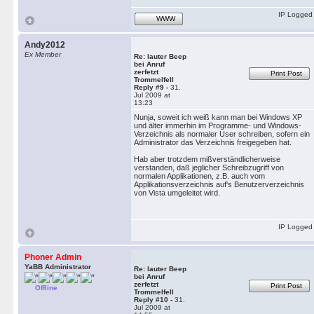
IP Logged
WWW
Andy2012
Ex Member
Re: lauter Beep
bei Anruf
zerfetzt
Print Post
Trommelfell
Reply #9 -
31.
Jul 2009 at
13:23
Nunja, soweit ich weiß kann man bei Windows XP
und älter immerhin im Programme- und Windows-
Verzeichnis als normaler User schreiben, sofern ein
Administrator das Verzeichnis freigegeben hat.
Hab aber trotzdem mißverständlicherweise
verstanden, daß jeglicher Schreibzugriff von
normalen Applikationen, z.B. auch vom
Applikationsverzeichnis auf's Benutzerverzeichnis
von Vista umgeleitet wird.
IP Logged
Phoner Admin
YaBB Administrator
Re: lauter Beep
bei Anruf
zerfetzt
Print Post
Offline
Trommelfell
Reply #10 -
31.
Jul 2009 at