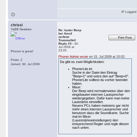
IP Logged
chrissi
YaBB Newbies
Re: lauter Beep
bei Anruf
zerfetzt
Print Post
Offline
Trommelfell
Reply #3 -
30.
Jul 2009 at
23:05
Phoner is great!
Phoner Admin wrote
on 15. Jul 2009 at 10:02:
Posts: 2
Da gibt es zwei Möglichkeiten:
Joined: 30. Jul 2009
PhonerLite.ini
Suche in der Datei den Eintrag
"Beep=1" und setze den auf "Beep=0".
PhonerLite solltest du vorher beendet
haben.
Mixer:
Der Beep wird normalerweise über den
eingebauten internen Lautsprecher
wiedergegeben. Dafür kann man keine
Lautstärke einstellen.
Neuere PCs haben meistens gar nicht
mehr einen internen Lausprecher und
benutzen dazu die Soundkarte. Suche
mal im Mixer
(Lauststärkeeinstellungen) den
entsprechend Regler und regle diesen
nach unten.