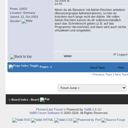
Jul 2009 at
14:55
Posts: 11822
Wenn du als Benutzer mit Admin-Rechten arbeitest
Location: Germany
(Benutzergruppe Administratoren), so bist du
trotzdem noch lange nicht der Admin. Mit vollen
Joined: 12. Oct 2003
Admin-Rechten kannst du dir selbstverständlich
Gender:
auch das Schreibrecht geben (z.B. auf das
Programme-Verzeichnis) und dann wird auch nichts
virtualisiert und umgeleitet.
IP Logged
WWW
Pages: 1
Send Topic
Print
‹
Previous Topic
|
Next Topi
« Board Index
‹ Board
Phoner(Lite) Forum
» Powered by
YaBB 2.6.11
!
YaBB Forum Software
© 2000-2026. All Rights Reserved.