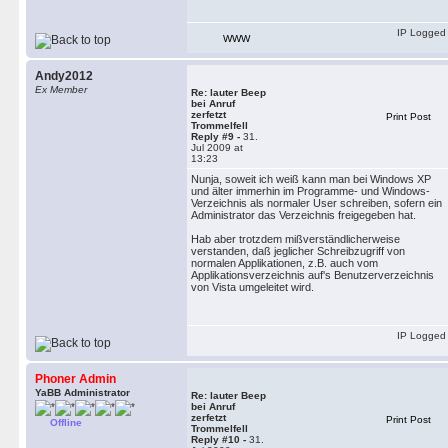
IP Logged
WWW
Andy2012
Ex Member
Re: lauter Beep
bei Anruf
zerfetzt
Print Post
Trommelfell
Reply #9 -
31.
Jul 2009 at
13:23
Nunja, soweit ich weiß kann man bei Windows XP
und älter immerhin im Programme- und Windows-
Verzeichnis als normaler User schreiben, sofern ein
Administrator das Verzeichnis freigegeben hat.
Hab aber trotzdem mißverständlicherweise
verstanden, daß jeglicher Schreibzugriff von
normalen Applikationen, z.B. auch vom
Applikationsverzeichnis auf's Benutzerverzeichnis
von Vista umgeleitet wird.
IP Logged
Phoner Admin
YaBB Administrator
Re: lauter Beep
bei Anruf
zerfetzt
Print Post
Offline
Trommelfell
Reply #10 -
31.