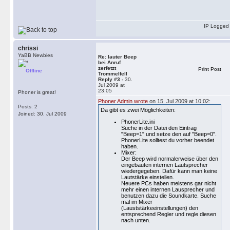
IP Logged
chrissi
YaBB Newbies
Re: lauter Beep
bei Anruf
zerfetzt
Print Post
Offline
Trommelfell
Reply #3 -
30.
Jul 2009 at
23:05
Phoner is great!
Phoner Admin wrote
on 15. Jul 2009 at 10:02:
Posts: 2
Da gibt es zwei Möglichkeiten:
Joined: 30. Jul 2009
PhonerLite.ini
Suche in der Datei den Eintrag
"Beep=1" und setze den auf "Beep=0".
PhonerLite solltest du vorher beendet
haben.
Mixer:
Der Beep wird normalerweise über den
eingebauten internen Lautsprecher
wiedergegeben. Dafür kann man keine
Lautstärke einstellen.
Neuere PCs haben meistens gar nicht
mehr einen internen Lausprecher und
benutzen dazu die Soundkarte. Suche
mal im Mixer
(Lauststärkeeinstellungen) den
entsprechend Regler und regle diesen
nach unten.