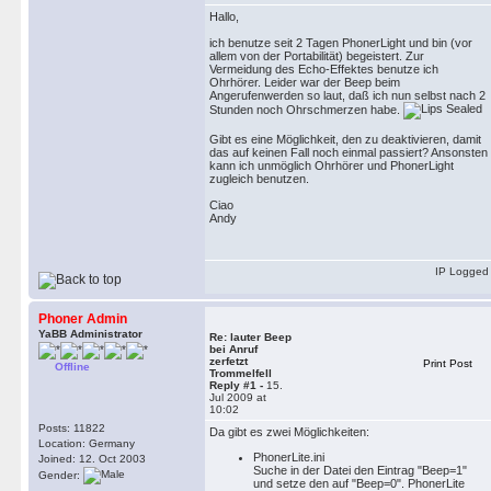
Hallo,
ich benutze seit 2 Tagen PhonerLight und bin (vor
allem von der Portabilität) begeistert. Zur
Vermeidung des Echo-Effektes benutze ich
Ohrhörer. Leider war der Beep beim
Angerufenwerden so laut, daß ich nun selbst nach 2
Stunden noch Ohrschmerzen habe.
Gibt es eine Möglichkeit, den zu deaktivieren, damit
das auf keinen Fall noch einmal passiert? Ansonsten
kann ich unmöglich Ohrhörer und PhonerLight
zugleich benutzen.
Ciao
Andy
IP Logged
Phoner Admin
YaBB Administrator
Re: lauter Beep
bei Anruf
zerfetzt
Print Post
Offline
Trommelfell
Reply #1 -
15.
Jul 2009 at
10:02
Posts: 11822
Da gibt es zwei Möglichkeiten:
Location: Germany
PhonerLite.ini
Joined: 12. Oct 2003
Suche in der Datei den Eintrag "Beep=1"
Gender:
und setze den auf "Beep=0". PhonerLite