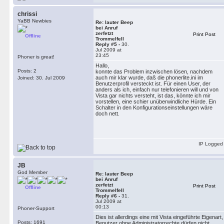
chrissi
YaBB Newbies
Re: lauter Beep
bei Anruf
zerfetzt
Print Post
Offline
Trommelfell
Reply #5 -
30.
Jul 2009 at
23:45
Phoner is great!
Hallo,
Posts: 2
konnte das Problem inzwischen lösen, nachdem
auch mir klar wurde, daß die phonerlite.ini im
Joined: 30. Jul 2009
Benutzerprofil versteckt ist. Für einen User, der
anders als ich, einfach nur telefonieren will und von
Vista gar nichts versteht, ist das, könnte ich mir
vorstellen, eine schier unüberwindliche Hürde. Ein
Schalter in den Konfigurationseinstellungen wäre
doch nett.
IP Logged
JB
God Member
Re: lauter Beep
bei Anruf
zerfetzt
Print Post
Offline
Trommelfell
Reply #6 -
31.
Jul 2009 at
00:13
Phoner-Support
Dies ist allerdings eine mit Vista eingeführte Eigenart,
Posts: 1691
Benutzer ohne Administratorrechte dürfen nicht