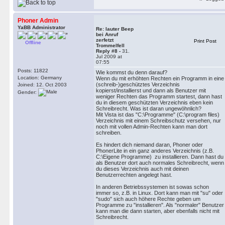
Phoner Admin
YaBB Administrator
Re: lauter Beep
bei Anruf
zerfetzt
Print Post
Offline
Trommelfell
Reply #8 -
31.
Jul 2009 at
07:55
Posts: 11822
Wie kommst du denn darauf?
Location: Germany
Wenn du mit erhöhten Rechten ein Programm in eine
(schreib-)geschütztes Verzeichnis
Joined: 12. Oct 2003
kopierst/installierst und dann als Benutzer mit
Gender:
weniger Rechten das Programm startest, dann hast
du in diesem geschützten Verzeichnis eben kein
Schreibrecht. Was ist daran ungewöhnlich?
Mit Vista ist das "C:\Programme" (C:\program files)
Verzeichnis mit einem Schreibschutz versehen, nur
noch mit vollen Admin-Rechten kann man dort
schreiben.
Es hindert dich niemand daran, Phoner oder
PhonerLite in ein ganz anderes Verzeichnis (z.B.
C:\Eigene Programme) zu installieren. Dann hast du
als Benutzer dort auch normales Schreibrecht, wenn
du dieses Verzeichnis auch mit deinen
Benutzerrechten angelegt hast.
In anderen Betriebssystemen ist sowas schon
immer so, z.B. in Linux. Dort kann man mit "su" oder
"sudo" sich auch höhere Rechte geben um
Programme zu "installieren". Als "normaler" Benutzer
kann man die dann starten, aber ebenfalls nicht mit
Schreibrecht.