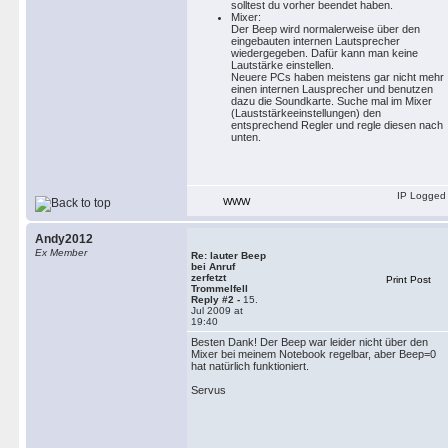
solltest du vorher beendet haben.
Mixer:
Der Beep wird normalerweise über den
eingebauten internen Lautsprecher
wiedergegeben. Dafür kann man keine
Lautstärke einstellen.
Neuere PCs haben meistens gar nicht mehr
einen internen Lausprecher und benutzen
dazu die Soundkarte. Suche mal im Mixer
(Lauststärkeeinstellungen) den
entsprechend Regler und regle diesen nach
unten.
IP Logged
WWW
Andy2012
Ex Member
Re: lauter Beep
bei Anruf
zerfetzt
Print Post
Trommelfell
Reply #2 -
15.
Jul 2009 at
19:40
Besten Dank! Der Beep war leider nicht über den
Mixer bei meinem Notebook regelbar, aber Beep=0
hat natürlich funktioniert.
Servus