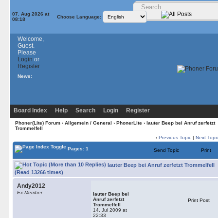
07. Aug 2026 at
Choose Language:
08:18
Welcome,
Guest.
Please
Login
or
Register
News:
Board Index
Help
Search
Login
Register
Phoner(Lite) Forum
›
Allgemein / General
›
PhonerLite
› lauter Beep bei Anruf zerfetzt
Trommelfell
‹
Previous Topic
|
Next Topi
Pages: 1
Send Topic
Print
lauter Beep bei Anruf zerfetzt Trommelfell
(Read 13266 times)
Andy2012
Ex Member
lauter Beep bei
Anruf zerfetzt
Print Post
Trommelfell
14. Jul 2009 at
22:33