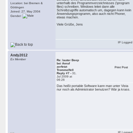
unterhalb des Programmverzeichnisses (\program
Location: bei Bremen &
files) schreiben. Windows leitet dann alle
Göttingen
Schreibzugriffe automatisch um, dagegen kann kein
Joined: 27. May 2004
Anwendungsprogramm, also auch nicht Phoner,
Gender:
etwas machen.
Viele Grüße, Jens
IP Logged
Andy2012
Ex Member
Re: lauter Beep
bei Anruf
zerfetzt
Print Post
Trommelfell
Reply #7 -
31.
Jul 2009 at
06:26
Das heißt portable Software kann man unter Vista
nur noch als Administrator benutzen? Wär ja krass.
IP Logged