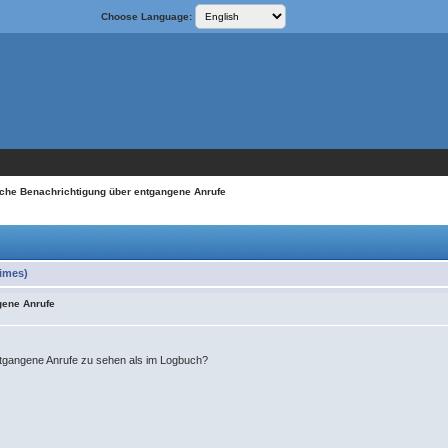
Choose Language:
sche Benachrichtigung über entgangene Anrufe
imes)
gene Anrufe
entgangene Anrufe zu sehen als im Logbuch?