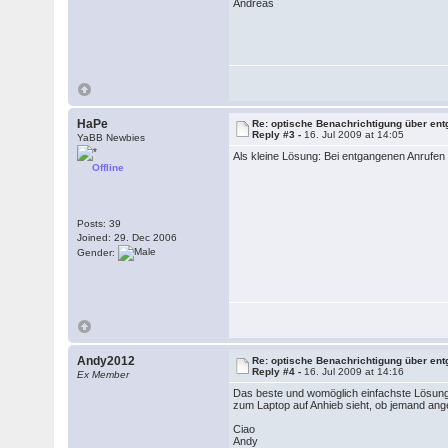
Andreas
HaPe
Re: optische Benachrichtigung über en
Reply #3 -
16. Jul 2009 at 14:05
YaBB Newbies
Als kleine Lösung: Bei entgangenen Anrufen
Offline
Posts: 39
Joined: 29. Dec 2006
Gender:
Andy2012
Re: optische Benachrichtigung über en
Reply #4 -
16. Jul 2009 at 14:16
Ex Member
Das beste und womöglich einfachste Lösung
zum Laptop auf Anhieb sieht, ob jemand ang
Ciao
Andy