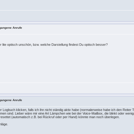
tgangene Anrufe
 lite optisch unschön, bzw. welche Darstellung findest Du optisch besser?
tgangene Anrufe
er Logbuch klicken, falls ich ihn nicht ständig aktiv habe (normalerweise habe ich den Reite
en sind. Lieber wäre mir eine Art Lämpchen wie bei der Voice-Mailbox, die blinkt oder wen
resettet (automatisch z.B. bei Rückruf oder per Hand) könnte man noch überlegen.
hläge.