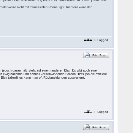
h permanent die Anforderung wiederholt. Man könnte die Blase ja auch alle
rmalerweise nicht mit fokussierten PhoneLight. Insofern wäre der
IP Logged
Print Post
h jedoch daran hält, steht auf einem anderen Blatt. Es gibt auch eine
 ewig haltende und schnell verschwindende Balloon Hints (so die offizielle
Blatt (allerdings kann man oft Rückmeldungen auswerten).
IP Logged
Print Post