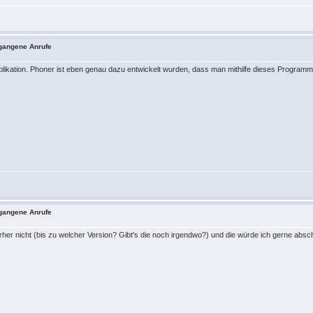
tgangene Anrufe
Applikation. Phoner ist eben genau dazu entwickelt wurden, dass man mithilfe dieses Programms
tgangene Anrufe
rher nicht (bis zu welcher Version? Gibt's die noch irgendwo?) und die würde ich gerne absc