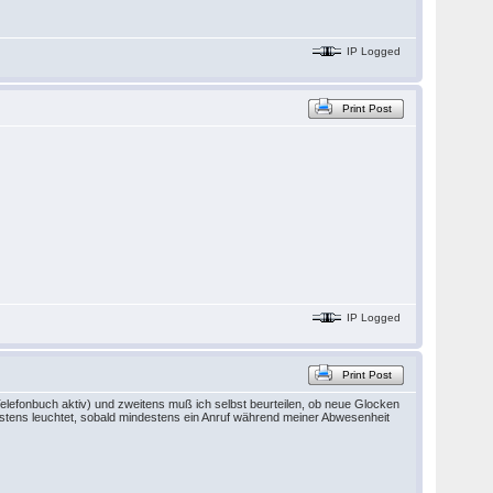
IP Logged
Print Post
IP Logged
Print Post
r Telefonbuch aktiv) und zweitens muß ich selbst beurteilen, ob neue Glocken
igstens leuchtet, sobald mindestens ein Anruf während meiner Abwesenheit