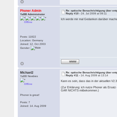
Phoner Admin
Re: optische Benachrichtigung über en
Reply #10 -
24. Jul 2009 at 09:11
YaBB Administrator
Ich werde mir mal Gedanken darüber mach
Offline
Posts: 11822
Location: Germany
Joined: 12. Oct 2003
Gender:
WWW
Michael2
Re: optische Benachrichtigung über en
Reply #11 -
14. Aug 2009 at 13:14
YaBB Newbies
Kann es sein, dass das in der aktuellen V2.
Offline
(Zur Erklärung: ich nutze Phoner als Ersatz 
GAR NICHTS mitbekommen.)
Phoner is great!
Posts: 7
Joined: 14. Aug 2009