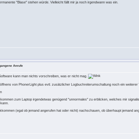
rmanente "Blase" stehen würde. Vielleicht fällt mir ja noch irgendwann was ein.
tgangene Anrufe
oftware kann man nichts vorschreiben, was er nicht mag.
nens von PhonerLight plus evtl. zusätzlicher Logbuchreiterumschaltung noch ein weiterer 
on
ckkommen zum Laptop irgendetwas genügend "unnormales" zu erblicken, welches mir signalis
 kann.
men (egal ob jemand angerufen hat oder nicht) nachschauen, ob überhaupt jemand angeru