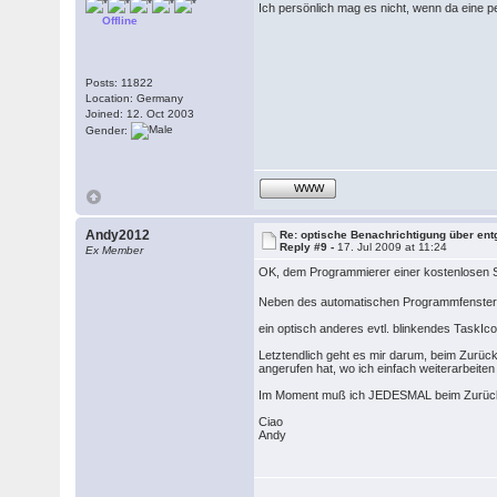
Ich persönlich mag es nicht, wenn da eine pe
Offline
Posts: 11822
Location: Germany
Joined: 12. Oct 2003
Gender:
WWW
Andy2012
Re: optische Benachrichtigung über en
Reply #9 -
17. Jul 2009 at 11:24
Ex Member
OK, dem Programmierer einer kostenlosen S
Neben des automatischen Programmfensteröff
ein optisch anderes evtl. blinkendes TaskIc
Letztendlich geht es mir darum, beim Zurü
angerufen hat, wo ich einfach weiterarbeiten
Im Moment muß ich JEDESMAL beim Zurückkom
Ciao
Andy