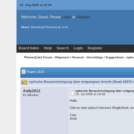
07. Aug 2026 at 22:26
Welcome, Guest. Please
Login
or
Register
News:
Download PhonerLite
3.41
Board Index
Help
Search
Login
Register
Phoner(Lite) Forum
›
Allgemein / General
›
Vorschläge / Suggestions
› opti
Pages:
[1]
2
optische Benachrichtigung über entgangene Anrufe (Read 24076 t
Andy2012
optische Benachrichtigung über entgan
15. Jul 2009 at 19:48
Ex Member
Hallo
Gibt es eine optisch bessere Möglichkeit, 
Ciao
Andy