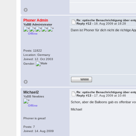
Phoner Admin
Re: optische Benachrichtigung über en
Reply #12 -
16. Aug 2009 at 18:28
YaBB Administrator
Dann ist Phoner für dich nicht die richtige 
Offline
Posts: 11822
Location: Germany
Joined: 12. Oct 2003
Gender:
WWW
Michael2
Re: optische Benachrichtigung über en
Reply #13 -
17. Aug 2009 at 10:46
YaBB Newbies
Schon, aber die Balloons gab es offenbar vo
Offline
Michael
Phoner is great!
Posts: 7
Joined: 14. Aug 2009