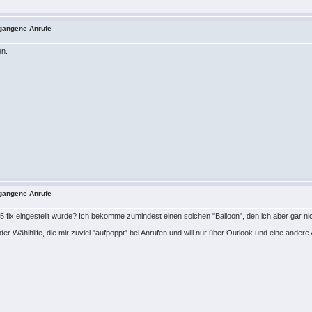
tgangene Anrufe
en.
tgangene Anrufe
35 fix eingestellt wurde? Ich bekomme zumindest einen solchen "Balloon", den ich aber gar n
der Wählhilfe, die mir zuviel "aufpoppt" bei Anrufen und will nur über Outlook und eine ander