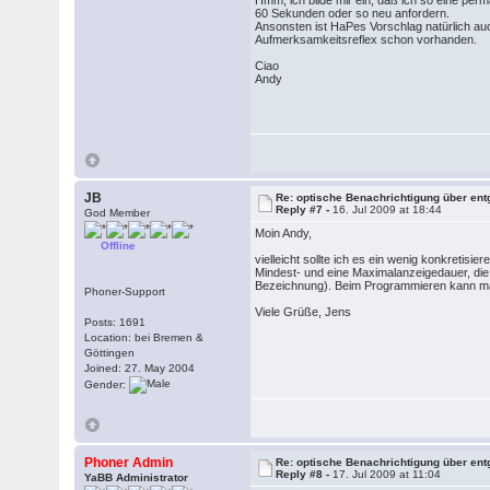
Hmm, ich bilde mir ein, daß ich so eine per
60 Sekunden oder so neu anfordern.
Ansonsten ist HaPes Vorschlag natürlich auc
Aufmerksamkeitsreflex schon vorhanden.
Ciao
Andy
JB
Re: optische Benachrichtigung über en
Reply #7 -
16. Jul 2009 at 18:44
God Member
Moin Andy,
Offline
vielleicht sollte ich es ein wenig konkretisi
Mindest- und eine Maximalanzeigedauer, die Q
Bezeichnung). Beim Programmieren kann man
Phoner-Support
Viele Grüße, Jens
Posts: 1691
Location: bei Bremen &
Göttingen
Joined: 27. May 2004
Gender:
Phoner Admin
Re: optische Benachrichtigung über en
Reply #8 -
17. Jul 2009 at 11:04
YaBB Administrator