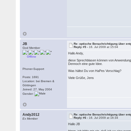
JB
Re: optische Benachrichtigung über en
Reply #5 -
16. Jul 2009 at 15:04
God Member
Hallo Andy,
Offline
diese Sprechblasen können von Anwendungen 
Dennoch eine gute Idee.
Phoner-Support
Was hältst Du von HaPes Vorschlag?
Posts: 1691
Viele Grüße, Jens
Location: bei Bremen &
Göttingen
Joined: 27. May 2004
Gender:
Andy2012
Re: optische Benachrichtigung über en
Reply #6 -
16. Jul 2009 at 16:34
Ex Member
Hallo JB