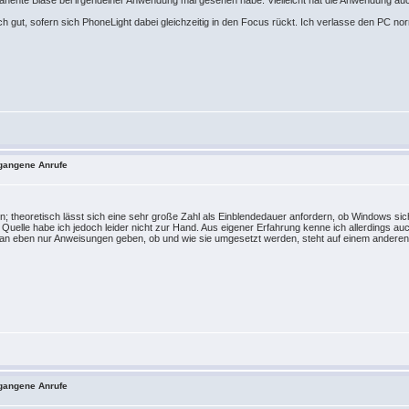
manente Blase bei irgendeiner Anwendung mal gesehen habe. Vielleicht hat die Anwendung auc
h gut, sofern sich PhoneLight dabei gleichzeitig in den Focus rückt. Ich verlasse den PC no
tgangene Anrufe
eren; theoretisch lässt sich eine sehr große Zahl als Einblendedauer anfordern, ob Windows sic
uelle habe ich jedoch leider nicht zur Hand. Aus eigener Erfahrung kenne ich allerdings auch
 eben nur Anweisungen geben, ob und wie sie umgesetzt werden, steht auf einem anderen 
tgangene Anrufe