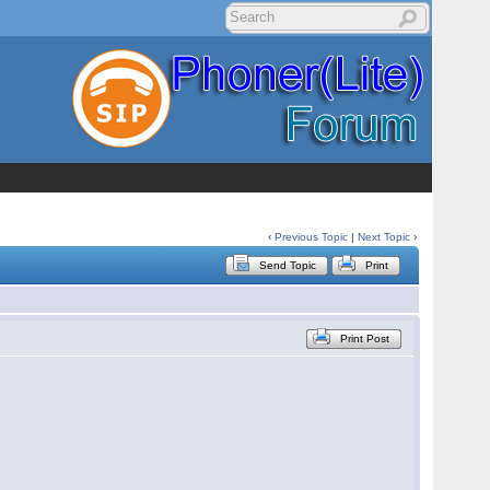
‹
Previous Topic
|
Next Topic
›
Send Topic
Print
Print Post