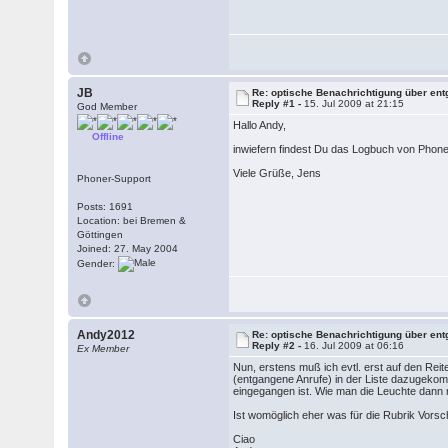
JB
Re: optische Benachrichtigung über en
Reply #1 -
15. Jul 2009 at 21:15
God Member
Hallo Andy,
Offline
inwiefern findest Du das Logbuch von Phoner
Viele Grüße, Jens
Phoner-Support
Posts: 1691
Location: bei Bremen &
Göttingen
Joined: 27. May 2004
Gender:
Andy2012
Re: optische Benachrichtigung über en
Reply #2 -
16. Jul 2009 at 06:16
Ex Member
Nun, erstens muß ich evtl. erst auf den Reit
(entgangene Anrufe) in der Liste dazugekomm
eingegangen ist. Wie man die Leuchte dann 
Ist womöglich eher was für die Rubrik Vorsc
Ciao