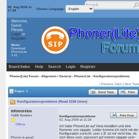
06. Aug 2026 at
Choose Language:
17:28
Welcome,
Guest.
Please
Login
or
Register
News:
Download
PhonerLite
3.41
Board Index
Help
Search
Login
Register
Phoner(Lite) Forum
›
Allgemein / General
›
PhonerLite
› Konfigurationsprobleme
‹
Previous Topic
|
Next Topi
Pages: 1
Send Topic
Print
Konfigurationsprobleme (Read 5156 times)
infomorelos
YaBB Newbies
Print Post
Konfigurationsprobleme
02. Aug 2009 at 11:26
Offline
Ich habe PhonerLite auf Vista installiert und eine
Nummer von sipgate. Leider komme ich nicht mit der
Konfiguration zurecht: user z.B. ist mir nicht klar, ob
sich diese user, passwort auf meinen sipgate user-
Phoner is great!