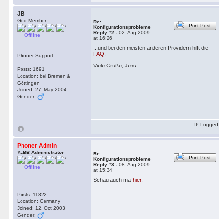
JB
God Member
Re:
Print Post
Konfigurationsprobleme
Reply #2 -
02. Aug 2009
Offline
at 16:26
...und bei den meisten anderen Providern hilft die
FAQ
.
Phoner-Support
Viele Grüße, Jens
Posts: 1691
Location: bei Bremen &
Göttingen
Joined: 27. May 2004
Gender:
IP Logged
Phoner Admin
YaBB Administrator
Re:
Print Post
Konfigurationsprobleme
Reply #3 -
08. Aug 2009
Offline
at 15:34
Schau auch mal
hier
.
Posts: 11822
Location: Germany
Joined: 12. Oct 2003
Gender: