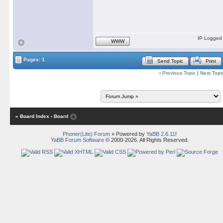
IP Logged
WWW
Pages: 1
Send Topic
Print
‹
Previous Topic
|
Next Topi
« Board Index
‹ Board
Phoner(Lite) Forum
» Powered by
YaBB 2.6.11
!
YaBB Forum Software
© 2000-2026. All Rights Reserved.