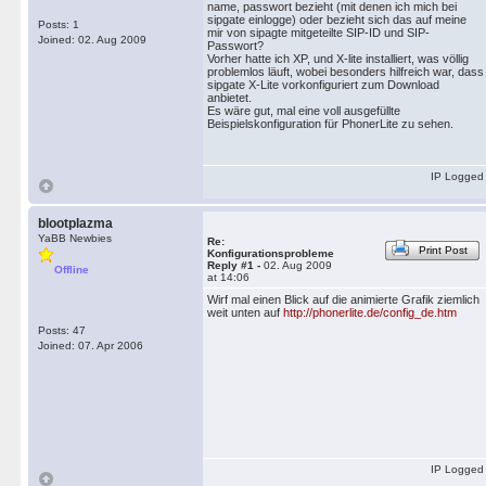
name, passwort bezieht (mit denen ich mich bei
sipgate einlogge) oder bezieht sich das auf meine
Posts: 1
mir von sipagte mitgeteilte SIP-ID und SIP-
Joined: 02. Aug 2009
Passwort?
Vorher hatte ich XP, und X-lite installiert, was völlig
problemlos läuft, wobei besonders hilfreich war, dass
sipgate X-Lite vorkonfiguriert zum Download
anbietet.
Es wäre gut, mal eine voll ausgefüllte
Beispielskonfiguration für PhonerLite zu sehen.
IP Logged
blootplazma
YaBB Newbies
Re:
Print Post
Konfigurationsprobleme
Reply #1 -
02. Aug 2009
Offline
at 14:06
Wirf mal einen Blick auf die animierte Grafik ziemlich
weit unten auf
http://phonerlite.de/config_de.htm
Posts: 47
Joined: 07. Apr 2006
IP Logged