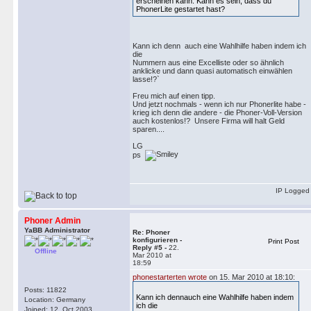
erscheinen kann. Kann es sein, dass du
PhonerLite gestartet hast?
Kann ich denn auch eine Wahlhilfe haben indem ich
die
Nummern aus eine Excelliste oder so ähnlich
anklicke und dann quasi automatisch einwählen
lasse!?`
Freu mich auf einen tipp.
Und jetzt nochmals - wenn ich nur Phonerlite habe -
krieg ich denn die andere - die Phoner-Voll-Version
auch kostenlos!? Unsere Firma will halt Geld
sparen....
LG
ps
IP Logged
Phoner Admin
YaBB Administrator
Re: Phoner
konfigurieren -
Print Post
Reply #5 -
22.
Offline
Mar 2010 at
18:59
phonestarterten wrote
on 15. Mar 2010 at 18:10:
Posts: 11822
Kann ich dennauch eine Wahlhilfe haben indem
Location: Germany
ich die
Joined: 12. Oct 2003