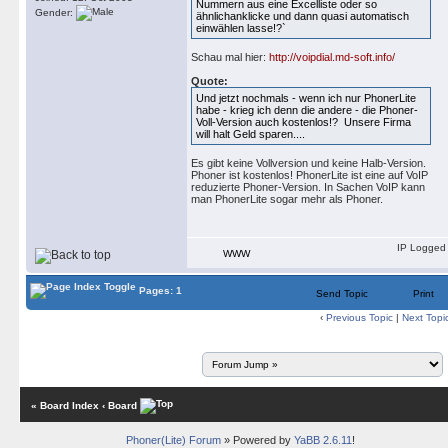
Nummern aus eine Excelliste oder so
Gender:
ähnlichanklicke und dann quasi automatisch
einwählen lasse!?`
Schau mal hier:
http://voipdial.md-soft.info/
Quote:
Und jetzt nochmals - wenn ich nur PhonerLite
habe - krieg ich denn die andere - die Phoner-
Voll-Version auch kostenlos!? Unsere Firma
will halt Geld sparen....
Es gibt keine Vollversion und keine Halb-Version.
Phoner ist kostenlos! PhonerLite ist eine auf VoIP
reduzierte Phoner-Version. In Sachen VoIP kann
man PhonerLite sogar mehr als Phoner.
IP Logged
WWW
Pages: 1
Send Topic
Print
‹
Previous Topic
|
Next Topi
« Board Index
‹ Board
Phoner(Lite) Forum
» Powered by
YaBB 2.6.11
!