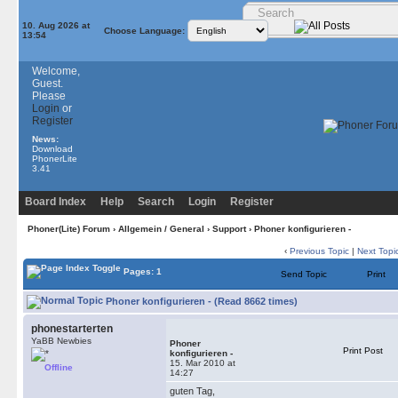
10. Aug 2026 at
Choose Language:
13:54
Welcome,
Guest.
Please
Login
or
Register
News:
Download
PhonerLite
3.41
Board Index
Help
Search
Login
Register
Phoner(Lite) Forum
›
Allgemein / General
›
Support
› Phoner konfigurieren -
‹
Previous Topic
|
Next Topi
Pages: 1
Send Topic
Print
Phoner konfigurieren - (Read 8662 times)
phonestarterten
YaBB Newbies
Phoner
Print Post
konfigurieren -
15. Mar 2010 at
Offline
14:27
guten Tag,