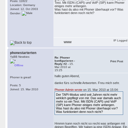
Posts: 11822
Test. Mit ISDN (CAPI) und VoIP (SIP) kann Phoner
Location: Germany
einiges mehr anfangen.
Joined: 12. Oct 2003
Was hast du also mit Phoner überhaupt vor? Was
funktioniert denn noch nicht?
Gender:
IP Logged
WWW
phonestarterten
YaBB Newbies
Re: Phoner
konfigurieren -
Print Post
Reply #2 -
15.
Offline
Mar 2010 at
15:25
hallo guten Abend,
Phoner is great!
danke fürs schnelle Antworten. Freu mich sehr.
Posts: 5
Joined: 15. Mar 2010
Phoner Admin wrote
on 15. Mar 2010 at 15:04:
Der TAPI-Modus wird seit Jahren nicht mehr
wirklich gepflegt von mir. Das war damals auch
mehr so ein Test. Mit ISDN (CAPI) und VoIP
(SIP) kann Phoner einiges mehr anfangen.
Was hast du also mit Phoner überhaupt vor?
Was funktioniert denn noch nicht?
Hmmm kann noch nicht so recht was anfangen mit
deinen Begriffen. Wir haben ja eine ISDN-Anlage. Ein