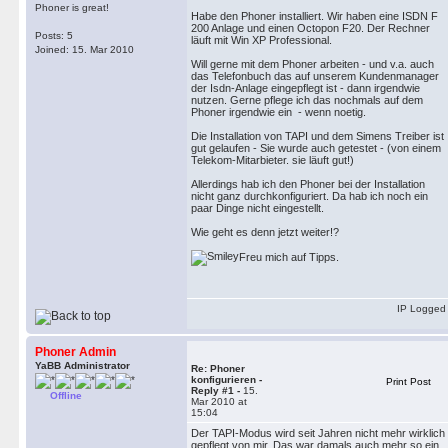
Phoner is great!
Habe den Phoner installiert. Wir haben eine ISDN F
200 Anlage und einen Octopon F20. Der Rechner
Posts: 5
läuft mit Win XP Professional.
Joined: 15. Mar 2010
Will gerne mit dem Phoner arbeiten - und v.a. auch
das Telefonbuch das auf unserem Kundenmanager
der Isdn-Anlage eingepflegt ist - dann irgendwie
nutzen. Gerne pflege ich das nochmals auf dem
Phoner irgendwie ein - wenn noetig.
Die Installation von TAPI und dem Simens Treiber ist
gut gelaufen - Sie wurde auch getestet - (von einem
Telekom-Mitarbieter. sie läuft gut!)
Allerdings hab ich den Phoner bei der Installation
nicht ganz durchkonfiguriert. Da hab ich noch ein
paar Dinge nicht eingestellt.
Wie geht es denn jetzt weiter!?
Freu mich auf Tipps.
IP Logged
Phoner Admin
YaBB Administrator
Re: Phoner
konfigurieren -
Print Post
Reply #1 -
15.
Offline
Mar 2010 at
15:04
Der TAPI-Modus wird seit Jahren nicht mehr wirklich
gepflegt von mir. Das war damals auch mehr so ein