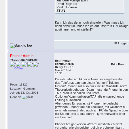
Manuelle konfiguration
Proxi Registrar
Realm Domain
STUN
Kann ich das denn noch einstellen. Was muss ich
denn dazu tun. Muss ich es auf unsere ISDN-Anlage
abstimmen und einstellen!?
IP Logged
Phoner Admin
YaBB Administrator
Re: Phoner
konfigurieren -
Print Post
Reply #3 -
15.
Offline
Mar 2010 at
16:51
Du willst also am PC eine Nummer eingeben aber
das Telefonat dann an einem "echten" Telefon
Posts: 11822
führen? Phoner soll also nur eine Art Wählhilfe sein?
Location: Germany
Theoretisch geht das. Dazu musst du Phoner in den
Joined: 12. Oct 2003
TAPI-Modus schalten und unter
Optionen/Kommunikation/TAPI die entsprechende
Gender:
Leitung auswählen.
Aber genau für sowas ist Phoner nie gedacht
gewesen. Phoner soll ein Tool sein, mit welchem du
aktiv telefonierst, also auch am PC die Sprache über
die Soundkarte austauschst - typischerweise über
ein Headset.
Phoner hat gar keinen Wizard, weshalb ich nicht
verstehe, wie ein solcher bei dir erscheinen kann.