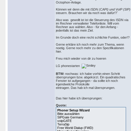
Octophon-Anlage.
Können wir denn die mit
ISDN (CAPI) und VoIP (SIP)
steuern. Brauchen wir da noch was dafür!?`
Also was gewollt ist ist die Steuerung des ISDN via
im Rechner verwalteter Telefonliste. Will vom
Rechner aus wählen. Also - für den Anfang -
jedenfalls ist das mein Ziel.
Im Grunde doch eine recht schlichte Funtion, oder!?
Gerne erkläre ich noch mehr zum Thema, wenn
noetig. Gerne noch mehr zu den Spezifikationen
hier.
Freu mich wieder von dir zu hoeren
LG phonestarten
BTW:
nochwas: ich habe vorhin einen Schritt
übersprungen bzw. abgekürzt. Ein quadratisches
Fenster ist aufgegangen - da sollte ich noch
irgendwelche Protokolle
eintragen. Das hab ich mal übersprungen.
Das hier habe ich übersprungen:
Quote:
Phoner Setup Wizard
Bitte auswählen
SIPGate Germany
voipGATE
TerraSip
Free World Dialup (FWD)