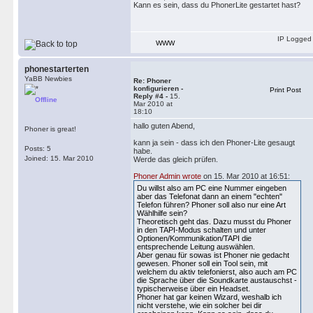
Kann es sein, dass du PhonerLite gestartet hast?
IP Logged
WWW
phonestarterten
YaBB Newbies
Re: Phoner
konfigurieren -
Print Post
Reply #4 -
15.
Offline
Mar 2010 at
18:10
hallo guten Abend,
Phoner is great!
kann ja sein - dass ich den Phoner-Lite gesaugt
Posts: 5
habe.
Joined: 15. Mar 2010
Werde das gleich prüfen.
Phoner Admin wrote
on 15. Mar 2010 at 16:51:
Du willst also am PC eine Nummer eingeben
aber das Telefonat dann an einem "echten"
Telefon führen? Phoner soll also nur eine Art
Wählhilfe sein?
Theoretisch geht das. Dazu musst du Phoner
in den TAPI-Modus schalten und unter
Optionen/Kommunikation/TAPI die
entsprechende Leitung auswählen.
Aber genau für sowas ist Phoner nie gedacht
gewesen. Phoner soll ein Tool sein, mit
welchem du aktiv telefonierst, also auch am PC
die Sprache über die Soundkarte austauschst -
typischerweise über ein Headset.
Phoner hat gar keinen Wizard, weshalb ich
nicht verstehe, wie ein solcher bei dir