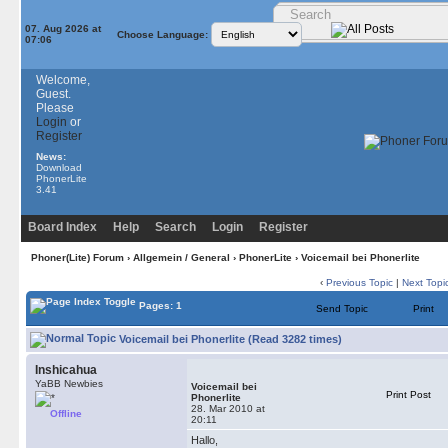
07. Aug 2026 at
Choose Language:
07:06
Welcome,
Guest.
Please
Login
or
Register
News:
Download
PhonerLite
3.41
Board Index
Help
Search
Login
Register
Phoner(Lite) Forum
›
Allgemein / General
›
PhonerLite
› Voicemail bei Phonerlite
‹
Previous Topic
|
Next Topi
Pages: 1
Send Topic
Print
Voicemail bei Phonerlite (Read 3282 times)
Inshicahua
YaBB Newbies
Voicemail bei
Print Post
Phonerlite
28. Mar 2010 at
Offline
20:11
Hallo,