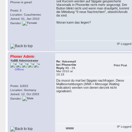
seit Kurzem werden auf Sipgate gespeicherte
Phoner is great!
Voicemails in Phonerlite nicht mehr angezeigt. Der
Button blinkt nicht und wenn man draufgeht, kommt
Posts: 3
die Mitteilung "0 neue Nachrichten", obwohl Anrufe
Location: Cuauhtemoc
da sind.
Joined: 01. Jan 2010
Woran kann das liegen?
Gender:
IP Logged
Phoner Admin
YaBB Administrator
Re: Voicemail
bei Phonerlite
Print Post
Reply #1 -
29.
Offline
Mar 2010 at
10:18
Da musst du mal bei Sipgate nachfragen. Diese
Mailboxmeldungen (MWI = Message Waiting
Posts: 11822
Indication) werden von denen derzeit nicht
Location: Germany
signalisiert.
Joined: 12. Oct 2003
Gender:
IP Logged
WWW