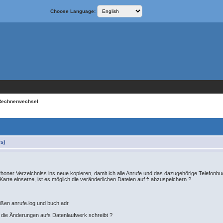
Choose Language:
Rechnerwechsel
s)
oner Verzeichniss ins neue kopieren, damit ich alle Anrufe und das dazugehörige Telefonbuc
 Karte einsetze, ist es möglich die veränderlichen Dateien auf f: abzuspeichern ?
ißen anrufe.log und buch.adr
 die Änderungen aufs Datenlaufwerk schreibt ?