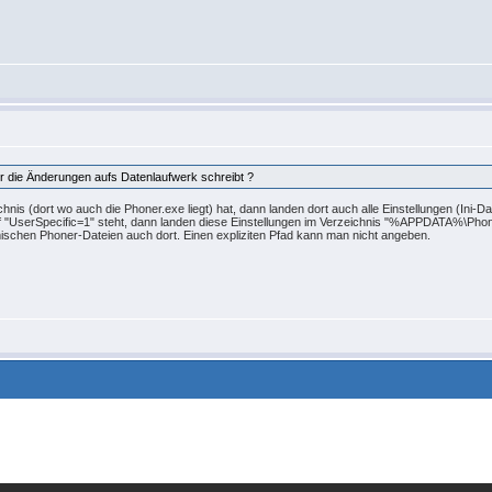
r die Änderungen aufs Datenlaufwerk schreibt ?
nis (dort wo auch die Phoner.exe liegt) hat, dann landen dort auch alle Einstellungen (Ini-D
g auf "UserSpecific=1" steht, dann landen diese Einstellungen im Verzeichnis "%APPDATA%\Ph
mischen Phoner-Dateien auch dort. Einen expliziten Pfad kann man nicht angeben.