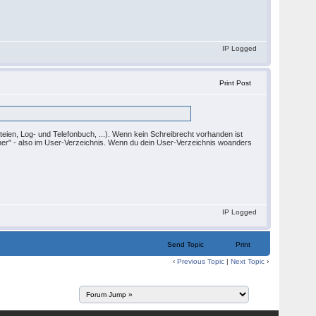
IP Logged
Print Post
ateien, Log- und Telefonbuch, ...). Wenn kein Schreibrecht vorhanden ist
oner" - also im User-Verzeichnis. Wenn du dein User-Verzeichnis woanders
IP Logged
Send Topic
Print
‹
Previous Topic
|
Next Topic
›