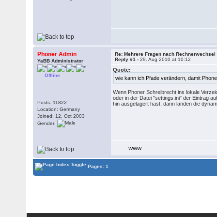
Phoner Admin
Re: Mehrere Fragen nach Rechnerwechsel
Reply #1 -
29. Aug 2010 at 10:12
YaBB Administrator
Quote:
Offline
wie kann ich Pfade verändern, damit Phone
Wenn Phoner Schreibrecht ins lokale Verzeich
oder in der Datei "settings.ini" der Eintra
Posts: 11822
hin ausgelagert hast, dann landen die dyna
Location: Germany
Joined: 12. Oct 2003
Gender:
WWW
Pages: 1