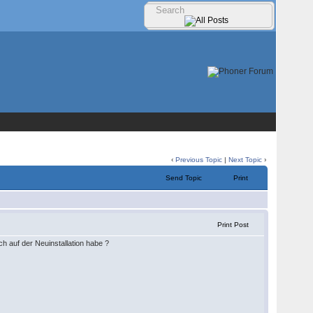
‹
Previous Topic
|
Next Topic
›
Send Topic
Print
Print Post
h auf der Neuinstallation habe ?