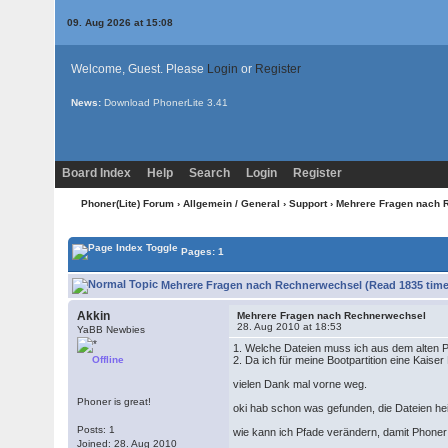
09. Aug 2026 at 15:08
Welcome, Guest. Please
Login
or
Register
News:
Download PhonerLite
3.41
Board Index
Help
Search
Login
Register
Phoner(Lite) Forum
›
Allgemein / General
›
Support
› Mehrere Fragen nach 
Pages: 1
Mehrere Fragen nach Rechnerwechsel (Read 1835 time
Akkin
Mehrere Fragen nach Rechnerwechsel
28. Aug 2010 at 18:53
YaBB Newbies
1. Welche Dateien muss ich aus dem alten Ph
Offline
2. Da ich für meine Bootpartition eine Kaiser
vielen Dank mal vorne weg.
Phoner is great!
oki hab schon was gefunden, die Dateien he
Posts: 1
wie kann ich Pfade verändern, damit Phoner
Joined: 28. Aug 2010