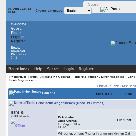
09. Aug 2026 at
Choose Language:
09:58
Welcome,
Guest.
Please
Login
or
Register
News:
Download
PhonerLite
3.41
Board Index
Help
Search
Login
Register
Phoner(Lite) Forum
›
Allgemein / General
›
Fehlermeldungen / Error Messages
› Echo
beim Angerufenen
‹
Previous Topic
|
Next Topi
Pages: 1
Send Topic
Print
Echo beim Angerufenen (Read 3939 times)
Hans R.
YaBB Newbies
Echo beim
Print Post
Angerufenen
30. Aug 2010 at
Offline
09:18
Wir benutzen den Phoner in unserem kleinen Call-