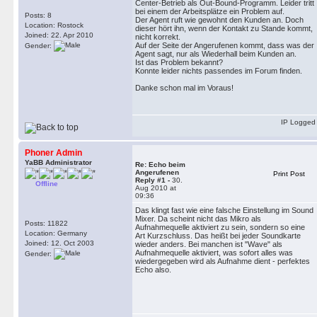
Center-Betrieb als Out-Bound-Programm. Leider tritt
bei einem der Arbeitsplätze ein Problem auf.
Posts: 8
Der Agent ruft wie gewohnt den Kunden an. Doch
Location: Rostock
dieser hört ihn, wenn der Kontakt zu Stande kommt,
Joined: 22. Apr 2010
nicht korrekt.
Auf der Seite der Angerufenen kommt, dass was der
Gender:
Agent sagt, nur als Wiederhall beim Kunden an.
Ist das Problem bekannt?
Konnte leider nichts passendes im Forum finden.
Danke schon mal im Voraus!
IP Logged
Phoner Admin
YaBB Administrator
Re: Echo beim
Angerufenen
Print Post
Reply #1 -
30.
Offline
Aug 2010 at
09:36
Das klingt fast wie eine falsche Einstellung im Sound
Mixer. Da scheint nicht das Mikro als
Posts: 11822
Aufnahmequelle aktiviert zu sein, sondern so eine
Location: Germany
Art Kurzschluss. Das heißt bei jeder Soundkarte
Joined: 12. Oct 2003
wieder anders. Bei manchen ist "Wave" als
Aufnahmequelle aktiviert, was sofort alles was
Gender:
wiedergegeben wird als Aufnahme dient - perfektes
Echo also.