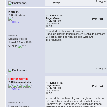
IP Logged
WWW
Hans R.
YaBB Newbies
Re: Echo beim
Angerufenen
Print Post
Reply #2 -
30.
Offline
Aug 2010 at
16:34
Nein, dort ist alles korrekt soweit.
Habe alle überprüft und mehrere Testläufe gemacht.
Posts: 8
Es liegt in dem Fall nicht an den Windows-
Location: Rostock
Einstellungen.
Joined: 22. Apr 2010
Gender:
IP Logged
Phoner Admin
YaBB Administrator
Re: Echo beim
Angerufenen
Print Post
Reply #3 -
30.
Offline
Aug 2010 at
16:53
Ich verstehe noch nicht ganz. Es gibt also mehrere
PCs mit Phoner und nur einer davon hat dieses
Posts: 11822
Problem? Die Einstellungen der einzelnen Phoner-
Location: Germany
Instanzen hast du schon einmal verglichen?