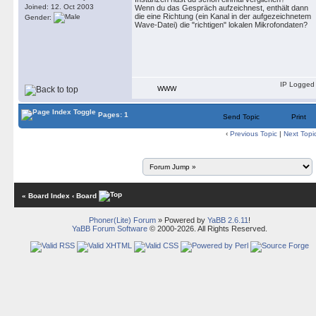
Joined: 12. Oct 2003
Wenn du das Gespräch aufzeichnest, enthält dann
die eine Richtung (ein Kanal in der aufgezeichnetem
Gender:
Wave-Datei) die "richtigen" lokalen Mikrofondaten?
IP Logged
WWW
Pages: 1
Send Topic
Print
‹
Previous Topic
|
Next Topi
« Board Index
‹ Board
Phoner(Lite) Forum
» Powered by
YaBB 2.6.11
!
YaBB Forum Software
© 2000-2026. All Rights Reserved.