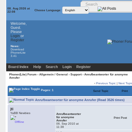
08. Aug 2026 at
Choose Language:
22:08
Welcome,
Guest.
Please
Login
or
Register
News:
Download
PhonerLite
3.41
Board Index
Help
Search
Login
Register
Phoner(Lite) Forum
›
Allgemein / General
›
Support
› Anrufbeantworter für anonyme
Anrufer
‹
Previous Topic
|
Next Topi
Pages: 1
Send Topic
Print
Anrufbeantworter für anonyme Anrufer (Read 3526 times)
jti
YaBB Newbies
Anrufbeantworter
für anonyme
Print Post
Anrufer
Offline
06. Sep 2010 at
11:38