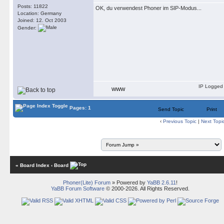
Posts: 11822
OK, du verwendest Phoner im SIP-Modus...
Location: Germany
Joined: 12. Oct 2003
Gender:
IP Logged
WWW
Pages: 1
Send Topic
Print
‹
Previous Topic
|
Next Topi
« Board Index
‹ Board
Phoner(Lite) Forum
» Powered by
YaBB 2.6.11
!
YaBB Forum Software
© 2000-2026. All Rights Reserved.