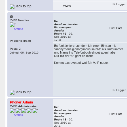
IP Logged
WWW
jti
YaBB Newbies
Re:
Anrufbeantworter
für anonyme
Print Post
Offline
Anrufer
Reply #2 -
06.
Sep 2010 at
17:11
Phoner is great!
Es funktioniert nachdem ich einen Eintrag mit
Posts: 2
"anonymous@anonymous.invalid" als Rufnummer
und Name ins Telefonbuch eingetragen habe.
Joined: 06. Sep 2010
Nur mit der "0" geht es nicht.
Kommt das evetuell weil ích VoIP nutze.
IP Logged
Phoner Admin
YaBB Administrator
Re:
Anrufbeantworter
für anonyme
Print Post
Offline
Anrufer
Reply #3 -
06.
Sep 2010 at
20:17