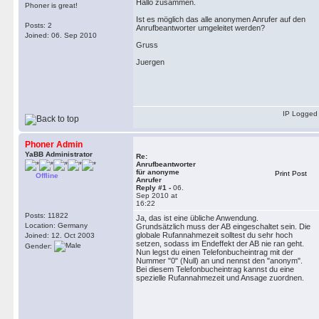
Hallo zusammen.
Phoner is great!
Ist es möglich das alle anonymen Anrufer auf den
Posts: 2
Anrufbeantworter umgeleitet werden?
Joined: 06. Sep 2010
Gruss
Juergen
IP Logged
Phoner Admin
YaBB Administrator
Re:
Anrufbeantworter
für anonyme
Print Post
Offline
Anrufer
Reply #1 -
06.
Sep 2010 at
16:22
Posts: 11822
Ja, das ist eine übliche Anwendung.
Location: Germany
Grundsätzlich muss der AB eingeschaltet sein. Die
globale Rufannahmezeit solltest du sehr hoch
Joined: 12. Oct 2003
setzen, sodass im Endeffekt der AB nie ran geht.
Gender:
Nun legst du einen Telefonbucheintrag mit der
Nummer "0" (Null) an und nennst den "anonym".
Bei diesem Telefonbucheintrag kannst du eine
spezielle Rufannahmezeit und Ansage zuordnen.