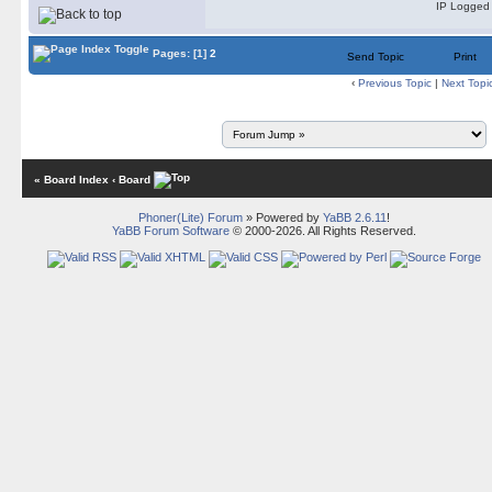
IP Logged
Pages:
[1]
2
Send Topic
Print
‹
Previous Topic
|
Next Topi
« Board Index
‹ Board
Phoner(Lite) Forum
» Powered by
YaBB 2.6.11
!
YaBB Forum Software
© 2000-2026. All Rights Reserved.