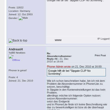
Google hilft dir bei "Sipgate CLIP No Screening".
Posts: 11822
Location: Germany
Joined: 12. Oct 2003
Gender:
IP Logged
WWW
AndreasH
YaBB Newbies
Re:
Print Post
Absenderrufnummer
Reply #4 -
21. Dec
Offline
2010 at 19:44
Phoner Admin wrote
on 21. Dec 2010 at 16:00:
Phoner is great!
Google hilft dir bei "Sipgate CLIP No
Screening".
Posts: 4
Joined: 21. Dec 2010
Wie ich schon beschrieben habe, bin ich mit dem
Problem die Absendernummer in PhonerLite zu
setzen, beschäftigt.
In Sipgate in den Konteneinstellungen ist das kein
Problem.
allerdings möchte ich folgende Option nutzen:
setzen Absendernummer:
setzt das Endgerät
und in PhonerLite finde ich keine Beschreibung wie
das zu bewerkstelligen ist bzw ob die überhaupt