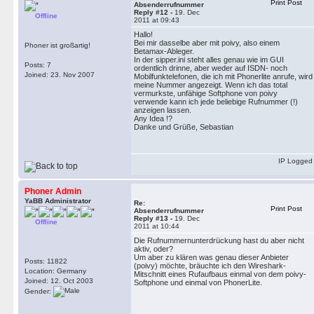
Print Post
Absenderrufnummer
Reply #12 -
19. Dec
Offline
2011 at 09:43
Hallo!
Bei mir dasselbe aber mit poivy, also einem
Phoner ist großartig!
Betamax-Ableger.
In der sipper.ini steht alles genau wie im GUI
Posts: 7
ordentlich drinne, aber weder auf ISDN- noch
Joined: 23. Nov 2007
Mobilfunktelefonen, die ich mit Phonerlite anrufe, wird
meine Nummer angezeigt. Wenn ich das total
vermurkste, unfähige Softphone von poivy
verwende kann ich jede beliebige Rufnummer (!)
anzeigen lassen.
Any Idea !?
Danke und Grüße, Sebastian
IP Logged
Phoner Admin
YaBB Administrator
Re:
Print Post
Absenderrufnummer
Reply #13 -
19. Dec
Offline
2011 at 10:44
Die Rufnummernunterdrückung hast du aber nicht
aktiv, oder?
Um aber zu klären was genau dieser Anbieter
Posts: 11822
(poivy) möchte, bräuchte ich den Wireshark-
Location: Germany
Mitschnitt eines Rufaufbaus einmal von dem poivy-
Joined: 12. Oct 2003
Softphone und einmal von PhonerLite.
Gender: