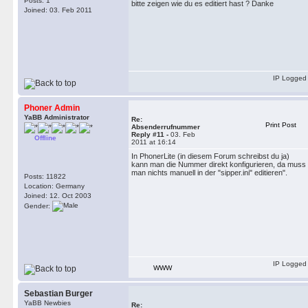
Posts: 1
bitte zeigen wie du es editiert hast ? Danke
Joined: 03. Feb 2011
IP Logged
Phoner Admin
YaBB Administrator
Re:
Print Post
Absenderrufnummer
Reply #11 -
03. Feb
Offline
2011 at 16:14
In PhonerLite (in diesem Forum schreibst du ja)
kann man die Nummer direkt konfigurieren, da muss
man nichts manuell in der "sipper.ini" editieren".
Posts: 11822
Location: Germany
Joined: 12. Oct 2003
Gender:
IP Logged
WWW
Sebastian Burger
YaBB Newbies
Re: