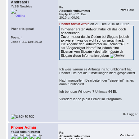
AndreasH
YaBB Newbies
Re:
Print Post
Absenderrufnummer
Reply #6 -
22. Dec
Offline
2010 at 00:01
Phoner Admin wrote
on 21. Dec 2010 at 19:56:
Phoner is great!
In meiner ersten Antwort habe ich das doch
beschrieben.
Zuvor musst du die Option bei Sipgate jedoch
Posts: 4
aktivieren, was du wohl schon getan hast.
Joined: 21. Dec 2010
Die Angabe der Rufnummer im Format "49..."
als "Angezeigter Name" ist jedoch eine
Eigenart von Sipgate - deshalb müsste dir
Sipgate diese Information geben
Ich weis warum es Anfangs nicht funktioniert hat:
Phoner-Lite hat die Einstellungen nicht gespeichert.
Nach manuellem Bearbeiten der "sipper.ini" hat es
dann funktioniert.
Ich benutze Windows 7 Ultimate 64 Bit.
Vielleicht ist da ja ein Fehler im Programm...
IP Logged
Phoner Admin
YaBB Administrator
Re:
Print Post
Absenderrufnummer