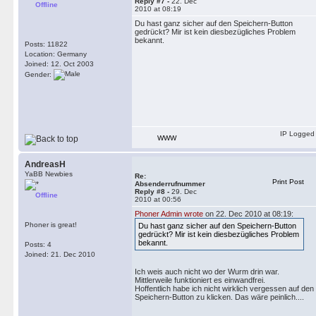
Reply #7 -
22. Dec
Offline
2010 at 08:19
Du hast ganz sicher auf den Speichern-Button
gedrückt? Mir ist kein diesbezügliches Problem
bekannt.
Posts: 11822
Location: Germany
Joined: 12. Oct 2003
Gender:
IP Logged
WWW
AndreasH
YaBB Newbies
Re:
Print Post
Absenderrufnummer
Reply #8 -
29. Dec
Offline
2010 at 00:56
Phoner Admin wrote
on 22. Dec 2010 at 08:19:
Phoner is great!
Du hast ganz sicher auf den Speichern-Button
gedrückt? Mir ist kein diesbezügliches Problem
bekannt.
Posts: 4
Joined: 21. Dec 2010
Ich weis auch nicht wo der Wurm drin war.
Mittlerweile funktioniert es einwandfrei.
Hoffentlich habe ich nicht wirklich vergessen auf den
Speichern-Button zu klicken. Das wäre peinlich....