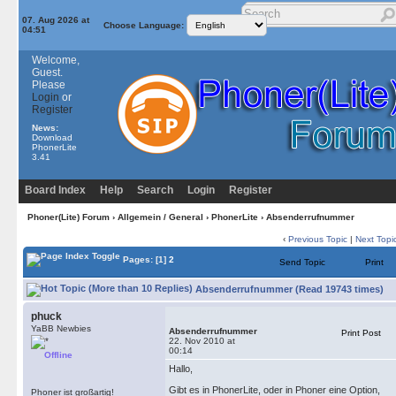
07. Aug 2026 at
Choose Language:
04:51
Welcome,
Guest.
Please
Login
or
Register
News:
Download
PhonerLite
3.41
Board Index
Help
Search
Login
Register
Phoner(Lite) Forum
›
Allgemein / General
›
PhonerLite
› Absenderrufnummer
‹
Previous Topic
|
Next Topi
Pages:
[1]
2
Send Topic
Print
Absenderrufnummer (Read 19743 times)
phuck
YaBB Newbies
Absenderrufnummer
Print Post
22. Nov 2010 at
00:14
Offline
Hallo,
Gibt es in PhonerLite, oder in Phoner eine Option,
Phoner ist großartig!