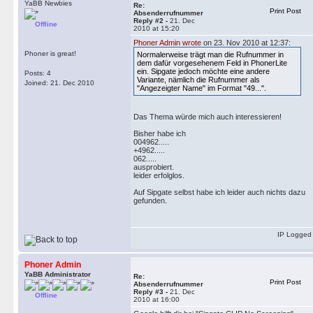
YaBB Newbies
Re:
Print Post
Absenderrufnummer
Reply #2 -
21. Dec
Offline
2010 at 15:20
Phoner Admin wrote
on 23. Nov 2010 at 12:37:
Phoner is great!
Normalerweise trägt man die Rufnummer in
dem dafür vorgesehenem Feld in PhonerLite
ein. Sipgate jedoch möchte eine andere
Posts: 4
Variante, nämlich die Rufnummer als
Joined: 21. Dec 2010
"Angezeigter Name" im Format "49...".
Das Thema würde mich auch interessieren!
Bisher habe ich
004962.....
+4962.....
062.....
ausprobiert.
leider erfolglos.
Auf Sipgate selbst habe ich leider auch nichts dazu
gefunden.
IP Logged
Phoner Admin
YaBB Administrator
Re:
Print Post
Absenderrufnummer
Reply #3 -
21. Dec
Offline
2010 at 16:00