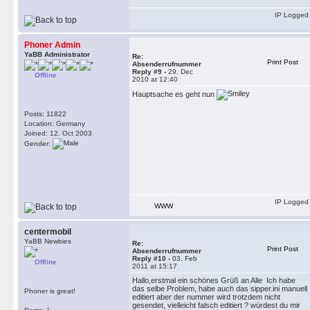
IP Logged
Phoner Admin
YaBB Administrator
Re:
Print Post
Absenderrufnummer
Reply #9 -
29. Dec
Offline
2010 at 12:40
Hauptsache es geht nun
Posts: 11822
Location: Germany
Joined: 12. Oct 2003
Gender:
IP Logged
WWW
centermobil
YaBB Newbies
Re:
Print Post
Absenderrufnummer
Reply #10 -
03. Feb
Offline
2011 at 15:17
Hallo,erstmal ein schönes Grüß an Alle Ich habe
das selbe Problem, habe auch das sipper.ini manuell
Phoner is great!
editiert aber der nummer wird trotzdem nicht
gesendet, vielleicht falsch editiert ? würdest du mir