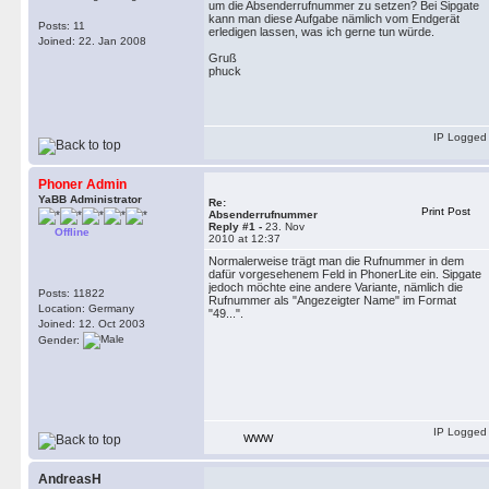
um die Absenderrufnummer zu setzen? Bei Sipgate
kann man diese Aufgabe nämlich vom Endgerät
Posts: 11
erledigen lassen, was ich gerne tun würde.
Joined: 22. Jan 2008
Gruß
phuck
IP Logged
Phoner Admin
YaBB Administrator
Re:
Print Post
Absenderrufnummer
Reply #1 -
23. Nov
Offline
2010 at 12:37
Normalerweise trägt man die Rufnummer in dem
dafür vorgesehenem Feld in PhonerLite ein. Sipgate
jedoch möchte eine andere Variante, nämlich die
Posts: 11822
Rufnummer als "Angezeigter Name" im Format
Location: Germany
"49...".
Joined: 12. Oct 2003
Gender:
IP Logged
WWW
AndreasH