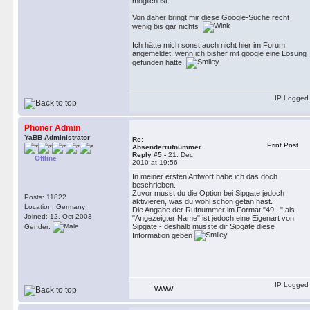
möglich ist.
Von daher bringt mir diese Google-Suche recht
wenig bis gar nichts
Ich hätte mich sonst auch nicht hier im Forum
angemeldet, wenn ich bisher mit google eine Lösung
gefunden hätte.
IP Logged
Phoner Admin
YaBB Administrator
Re:
Print Post
Absenderrufnummer
Reply #5 -
21. Dec
Offline
2010 at 19:56
In meiner ersten Antwort habe ich das doch
beschrieben.
Zuvor musst du die Option bei Sipgate jedoch
Posts: 11822
aktivieren, was du wohl schon getan hast.
Location: Germany
Die Angabe der Rufnummer im Format "49..." als
Joined: 12. Oct 2003
"Angezeigter Name" ist jedoch eine Eigenart von
Sipgate - deshalb müsste dir Sipgate diese
Gender:
Information geben
IP Logged
WWW