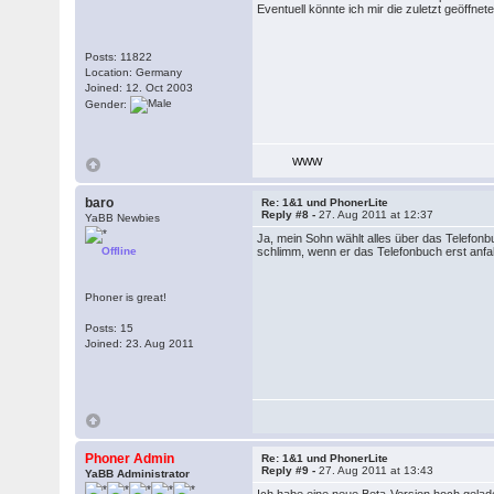
Eventuell könnte ich mir die zuletzt geöffn
Posts: 11822
Location: Germany
Joined: 12. Oct 2003
Gender:
WWW
baro
Re: 1&1 und PhonerLite
Reply #8 -
27. Aug 2011 at 12:37
YaBB Newbies
Ja, mein Sohn wählt alles über das Telefonbu
Offline
schlimm, wenn er das Telefonbuch erst anfa
Phoner is great!
Posts: 15
Joined: 23. Aug 2011
Phoner Admin
Re: 1&1 und PhonerLite
Reply #9 -
27. Aug 2011 at 13:43
YaBB Administrator