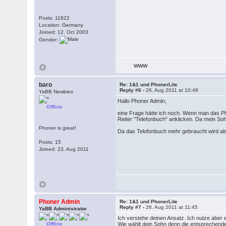
Posts: 11822
Location: Germany
Joined: 12. Oct 2003
Gender:
WWW
baro
Re: 1&1 und PhonerLite
Reply #6 -
26. Aug 2011 at 10:49
YaBB Newbies
Hallo Phoner Admin,
Offline
eine Frage hätte ich noch. Wenn man das P
Reiter "Telefonbuch" anklicken. Da mein Sohn
Phoner is great!
Da das Telofonbuch mehr gebraucht wird als
Posts: 15
Joined: 23. Aug 2011
Phoner Admin
Re: 1&1 und PhonerLite
Reply #7 -
26. Aug 2011 at 11:45
YaBB Administrator
Ich verstehe deinen Ansatz. Ich nutze aber 
Offline
Wie wählt dein Sohn denn die entsprechend