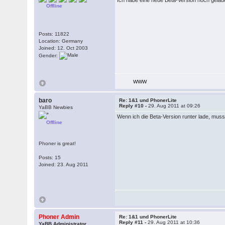
Ich habe eine neue Beta-Version hoch gelade
Offline
Posts: 11822
Location: Germany
Joined: 12. Oct 2003
Gender:
WWW
baro
Re: 1&1 und PhonerLite
Reply #10 -
29. Aug 2011 at 09:26
YaBB Newbies
Wenn ich die Beta-Version runter lade, muss
Offline
Phoner is great!
Posts: 15
Joined: 23. Aug 2011
Phoner Admin
Re: 1&1 und PhonerLite
Reply #11 -
29. Aug 2011 at 10:36
YaBB Administrator