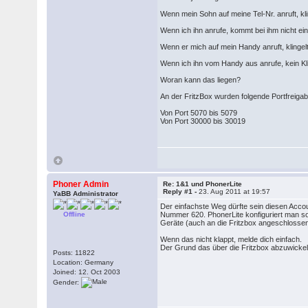
Wenn mein Sohn auf meine Tel-Nr. anruft, kl
Wenn ich ihn anrufe, kommt bei ihm nicht ein
Wenn er mich auf mein Handy anruft, klingel
Wenn ich ihn vom Handy aus anrufe, kein Kl
Woran kann das liegen?
An der FritzBox wurden folgende Portfreiga
Von Port 5070 bis 5079
Von Port 30000 bis 30019
Phoner Admin
Re: 1&1 und PhonerLite
Reply #1 -
23. Aug 2011 at 19:57
YaBB Administrator
Der einfachste Weg dürfte sein diesen Accou
Offline
Nummer 620. PhonerLite konfiguriert man so,
Geräte (auch an die Fritzbox angeschlossene
Wenn das nicht klappt, melde dich einfach.
Der Grund das über die Fritzbox abzuwickeln
Posts: 11822
Location: Germany
Joined: 12. Oct 2003
Gender: