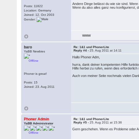
Andere Dinge belässt du wie sie sind. Wen
Posts: 11822
Wenn du also alles ganz neu konfigurierst, 
Location: Germany
Joined: 12. Oct 2003
Gender:
WWW
baro
Re: 1&1 und PhonerLite
Reply #4 -
25. Aug 2011 at 14:11
YaBB Newbies
Hallo Phoner Adm,
Offline
hurra, dank deiner kompetenten Hilfe funktion
Hilfe herbei zu rufen, wenn dies erforderlich s
Phoner is great!
Auch von meiner Seite nochmals vielen Dan
Posts: 15
Joined: 23. Aug 2011
Phoner Admin
Re: 1&1 und PhonerLite
Reply #5 -
25. Aug 2011 at 15:36
YaBB Administrator
Gern geschehen. Wenn es Probleme oder Anreg
Offline