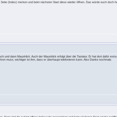
ete Seite (Index) merken und beim nächsten Start diese wieder öffnen. Das würde euch doch h
ch und dann Mausklick. Auch der Mausklick erfolgt über die Tastatur. Er hat dort dafür extra 4
hren muss; wichtiger ist ihm, dass er überhaupt telefonieren kann. Also Danke nochmals.