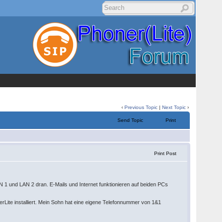
‹
Previous Topic
|
Next Topic
›
Send Topic
Print
Print Post
 1 und LAN 2 dran. E-Mails und Internet funktionieren auf beiden PCs
Lite installiert. Mein Sohn hat eine eigene Telefonnummer von 1&1