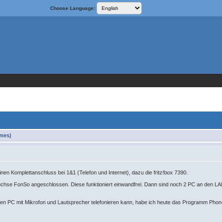
Choose Language:
imes)
nen Komplettanschluss bei 1&1 (Telefon und Internet), dazu die fritz!box 7390.
Buchse FonSo angeschlossen. Diese funktioniert einwandfrei. Dann sind noch 2 PC an den LAN
n PC mit Mikrofon und Lautsprecher telefonieren kann, habe ich heute das Programm Phoner