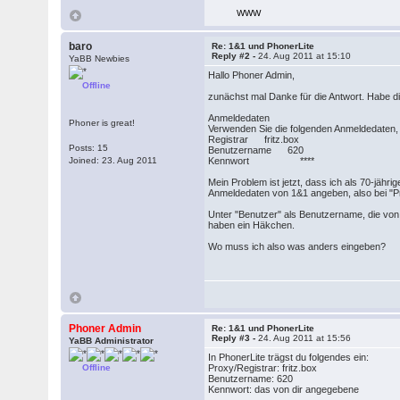
WWW
baro
Re: 1&1 und PhonerLite
Reply #2 -
24. Aug 2011 at 15:10
YaBB Newbies
Hallo Phoner Admin,
Offline
zunächst mal Danke für die Antwort. Habe d
Anmeldedaten
Phoner is great!
Verwenden Sie die folgenden Anmeldedaten,
Registrar fritz.box
Posts: 15
Benutzername 620
Joined: 23. Aug 2011
Kennwort ****
Mein Problem ist jetzt, dass ich als 70-jähr
Anmeldedaten von 1&1 angeben, also bei "P
Unter "Benutzer" als Benutzername, die von
haben ein Häkchen.
Wo muss ich also was anders eingeben?
Phoner Admin
Re: 1&1 und PhonerLite
Reply #3 -
24. Aug 2011 at 15:56
YaBB Administrator
In PhonerLite trägst du folgendes ein:
Offline
Proxy/Registrar: fritz.box
Benutzername: 620
Kennwort: das von dir angegebene