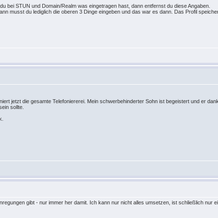
n du bei STUN und Domain/Realm was eingetragen hast, dann entfernst du diese Angaben.
dann musst du lediglich die oberen 3 Dinge eingeben und das war es dann. Das Profil speicher
iert jetzt die gesamte Telefoniererei. Mein schwerbehinderter Sohn ist begeistert und er dankt 
ein sollte.
k.
ungen gibt - nur immer her damit. Ich kann nur nicht alles umsetzen, ist schließlich nur ein