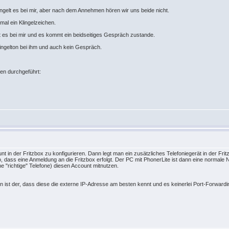
ingelt es bei mir, aber nach dem Annehmen hören wir uns beide nicht.
mal ein Klingelzeichen.
t es bei mir und es kommt ein beidseitiges Gespräch zustande.
ingelton bei ihm und auch kein Gespräch.
ben durchgeführt:
nt in der Fritzbox zu konfigurieren. Dann legt man ein zusätzliches Telefoniegerät in der 
 dass eine Anmeldung an die Fritzbox erfolgt. Der PC mit PhonerLite ist dann eine normale
 "richtige" Telefone) diesen Account mitnutzen.
 ist der, dass diese die externe IP-Adresse am besten kennt und es keinerlei Port-Forwardi