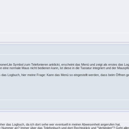
honerLite Symbol zum Telefonieren anklickt, erscheint das Menü und zeigt als erstes das
 eine normale Maus nicht bedienen kann, ist diese in die Tastatur integriert und der Mauspfei
 das Logbuch, hier meine Frage: Kann das Menü so eingestellt werden, dass beim Öffnen ge
eher das Logbuch, da ich dort sehe wer eventuell in meiner Abwesenheit angerufen hat.
e Nummer an? Immer über das Telefonbuch und dort Rechtsklick und "Verbinden"? Geht alle