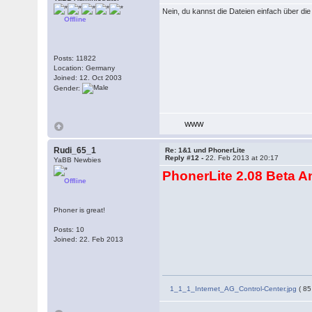
Nein, du kannst die Dateien einfach über die
Offline
Posts: 11822
Location: Germany
Joined: 12. Oct 2003
Gender:
WWW
Rudi_65_1
Re: 1&1 und PhonerLite
Reply #12 -
22. Feb 2013 at 20:17
YaBB Newbies
PhonerLite 2.08 Beta An
Offline
Phoner is great!
Posts: 10
Joined: 22. Feb 2013
1_1_1_Internet_AG_Control-Center.jpg
( 85