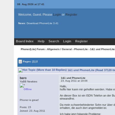
08. Aug 2026 at 17:41
Welcome, Guest. Please
Login
or
Register
News:
Download PhonerLite
3.41
Board Index
Help
Search
Login
Register
Phoner(Lite) Forum
›
Allgemein / General
›
PhonerLite
› 1&1 und PhonerLite
Pages:
[1]
2
1&1 und PhonerLite (Read 37120 t
baro
1&1 und PhonerLite
23. Aug 2011 at 19:06
YaBB Newbies
Hallo,
Offline
hoffe hier kann mir geholfen werden. Habe ei
An dieser Box ist ein ISDN Telefon an der 
einwandfrei.
Phoner is great!
Da mein schwerbehinderter Sohn nur über de
Posts: 15
erhalten, die auch dort angemeldet ist.
Joined: 23. Aug 2011
Ich habe jetzt folgende Probleme: