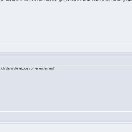
n. Dort wird die zuletzt offene Indexseite gespeichert und beim nächsten Start wieder geöffn
 ich dann die jetzige vorher entfernen?