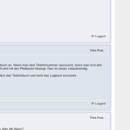
IP Logged
Print Post
 Logbuch an. Wenn man eine Telefonnummer raussucht, muss man erst den
l wird mit den Pfeiltasten bewegt. Dies ist etwas zeitaufwendig.
lich das Telefonbuch und nicht das Logbuch erscheint.
IP Logged
Print Post
s über die Maus?