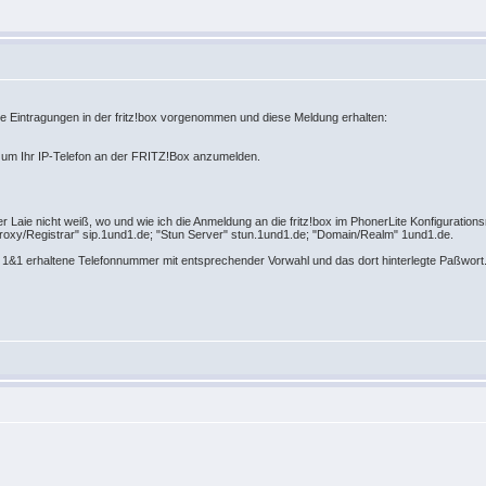
ie Eintragungen in der fritz!box vorgenommen und diese Meldung erhalten:
 um Ihr IP-Telefon an der FRITZ!Box anzumelden.
iger Laie nicht weiß, wo und wie ich die Anmeldung an die fritz!box im PhonerLite Konfiguratio
roxy/Registrar" sip.1und1.de; "Stun Server" stun.1und1.de; "Domain/Realm" 1und1.de.
 1&1 erhaltene Telefonnummer mit entsprechender Vorwahl und das dort hinterlegte Paßwort.