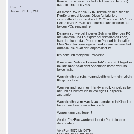
Komplettanschluss bei 1&1 (Telefon und Internet),
dazu die fritz!box 7390.
Posts: 15
Joined: 23. Aug 2011
An dieser Box ist ein ISDN Telefon an der Buchse
FonSo angeschlossen. Diese funktioniert
einwandfrei. Dann sind noch 2 PC an den LAN 1 und
LAN 2 dran. E-Mails und Internet funktionieren auf
beiden PCs einwandfrei.
Da mein schwerbehinderter Sohn nur über den PC
mit Mikrofon und Lautsprecher telefonieren kann,
habe ich heute das Programm PhonerLite installiert.
Mein Sohn hat eine eigene Telefonnummer von 1&1
erhalten, die auch dort angemeldet ist.
Ich habe jetzt folgende Probleme:
Wenn mein Sohn auf meine Tel-Nr. anruft, klingelt es
bei mir, aber nach dem Annehmen hören wir uns
beide nicht.
Wenn ich ihn anrufe, kommt bei ihm nicht einmal ein
Klingelzeichen.
Wenn er mich auf mein Handy anruft, klingelt es bei
mir und es kommt ein beidseitiges Gespräch
zustande.
Wenn ich ihn vom Handy aus anrufe, kein Klingelton
bei ihm und auch kein Gespräch.
Woran kann das liegen?
An der FritzBox wurden folgende Portfreigaben
durchgeführt:
Von Port 5070 bis 5079