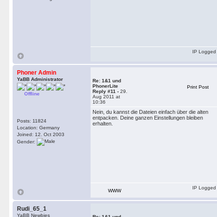
IP Logged
Phoner Admin
YaBB Administrator
Re: 1&1 und
PhonerLite
Print Post
Reply #11 -
29.
Offline
Aug 2011 at
10:36
Nein, du kannst die Dateien einfach über die alten
entpacken. Deine ganzen Einstellungen bleiben
Posts: 11824
erhalten.
Location: Germany
Joined: 12. Oct 2003
Gender:
IP Logged
WWW
Rudi_65_1
YaBB Newbies
Re: 1&1 und