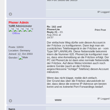
Von Port 30000 bis 30019
IP Logged
Phoner Admin
YaBB Administrator
Re: 1&1 und
PhonerLite
Print Post
Reply #1 -
23.
Offline
Aug 2011 at
19:57
Der einfachste Weg dürfte sein diesen Account in
der Fritzbox zu konfigurieren. Dann legt man ein
Posts: 11824
zusätzliches Telefoniegerät in der Fritzbox an - vom
Location: Germany
Type SIP LAN/WLAN. Diese Nebenstelle bekommt
Joined: 12. Oct 2003
intern die Nummer 620. PhonerLite konfiguriert man
so, dass eine Anmeldung an die Fritzbox erfolgt. Der
Gender:
PC mit PhonerLite ist dann eine normale Nebenstelle
der Fritzbox. Auf diese Weise könnten auch noch
andere Geräte (auch an die Fritzbox
angeschlossene "richtige" Telefone) diesen Account
mitnutzen.
Wenn das nicht klappt, melde dich einfach.
Der Grund das über die Fritzbox abzuwickeln ist
der, dass diese die externe IP-Adresse am besten
kennt und es keinerlei Port-Forwardings bedarf.
IP Logged
WWW
baro