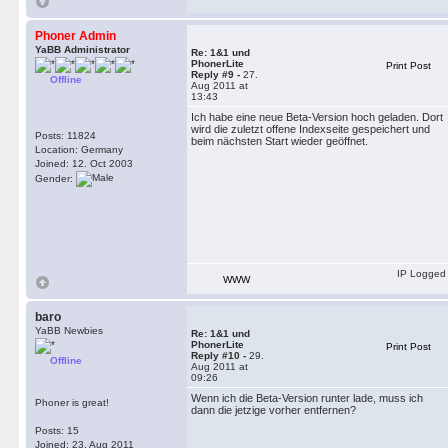
Phoner Admin
YaBB Administrator
Re: 1&1 und
PhonerLite
Print Post
Reply #9 -
27.
Offline
Aug 2011 at
13:43
Ich habe eine neue Beta-Version hoch geladen. Dort
wird die zuletzt offene Indexseite gespeichert und
Posts: 11824
beim nächsten Start wieder geöffnet.
Location: Germany
Joined: 12. Oct 2003
Gender:
IP Logged
WWW
baro
YaBB Newbies
Re: 1&1 und
PhonerLite
Print Post
Reply #10 -
29.
Offline
Aug 2011 at
09:26
Wenn ich die Beta-Version runter lade, muss ich
Phoner is great!
dann die jetzige vorher entfernen?
Posts: 15
Joined: 23. Aug 2011