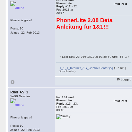
PhonerLite
Print Post
Reply #12 -
22.
Offline
Feb 2013 at
20:17
PhonerLite 2.08 Beta
Phoner is great!
Anleitung für 1&1!!!
Posts: 10
Joined: 22. Feb 2013
«
Last Edit: 23. Feb 2013 at 03:50 by Rudi_65_1
»
1_1_1_Internet_AG_Control-Center.jpg
( 85 KB |
Downloads )
IP Logged
Rudi_65_1
YaBB Newbies
Re: 1&1 und
PhonerLite
Print Post
Reply #13 -
23.
Offline
Feb 2013 at
03:43
Phoner is great!
Posts: 10
Joined: 22. Feb 2013