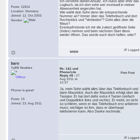
Ich verstehe deinen Ansatz. Ich nutze aber eher das
Logbuch, da ich dort sehe wer eventuell in meiner
Posts: 11824
Abwesenheit angerufen hat.
Location: Germany
Wie wählt dein Sohn denn die entsprechende
Joined: 12. Oct 2003
Nummer an? Immer über das Telefonbuch und dort
Rechtsklick und "Verbinden"? Geht alles über die
Gender:
Maus?
Eventuell könnte ich mir die zuletzt geöffnete Seite
(Index) merken und beim nächsten Start diese
wieder öffnen. Das würde euch doch helfen, oder?
IP Logged
WWW
baro
YaBB Newbies
Re: 1&1 und
PhonerLite
Print Post
Reply #8 -
27.
Offline
Aug 2011 at
12:37
Ja, mein Sohn wählt alles über das Telefonbuch und
Phoner is great!
dann Mausklick. Auch der Mausklick erfolgt über die
Tastatur. Er hat dort dafür extra 4 Tasten (einfach
Posts: 15
und Doppelklick links und rechts). Er meint, ist nicht
Joined: 23. Aug 2011
so schlimm, wenn er das Telefonbuch erst anfahren
muss; wichtiger ist ihm, dass er überhaupt
telefonieren kann. Also Danke nochmals.
IP Logged