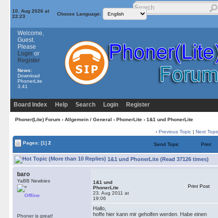
10. Aug 2026 at
Choose Language:
22:23
Welcome,
Guest.
Please
Login
or
Register
News:
Download
PhonerLite
3.41
Board Index
Help
Search
Login
Register
Phoner(Lite) Forum
›
Allgemein / General
›
PhonerLite
› 1&1 und PhonerLite
‹
Previous Topic
|
Next Topi
Pages:
[1]
2
Send Topic
Print
1&1 und PhonerLite (Read 37126 times)
baro
YaBB Newbies
1&1 und
Print Post
PhonerLite
23. Aug 2011 at
Offline
19:06
Hallo,
hoffe hier kann mir geholfen werden. Habe einen
Phoner is great!