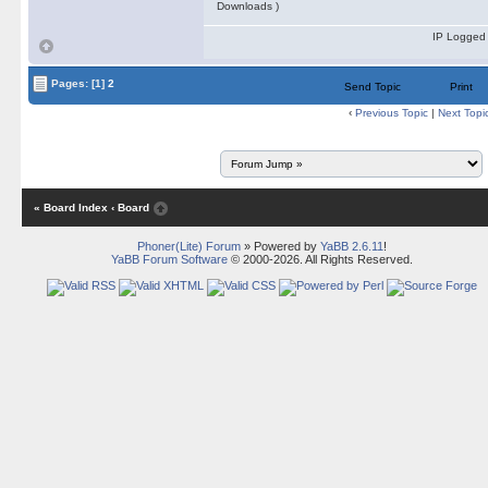
Downloads )
IP Logged
Pages:
[1]
2
Send Topic
Print
‹
Previous Topic
|
Next Topi
« Board Index
‹ Board
Phoner(Lite) Forum
» Powered by
YaBB 2.6.11
!
YaBB Forum Software
© 2000-2026. All Rights Reserved.