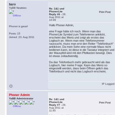
baro
YaBB Newbies
Re: 1&1 und
PhonerLite
Print Post
Reply #6 -
26.
Offline
Aug 2011 at
10:49
Hallo Phoner Admin,
Phoner is great!
eine Frage hätte ich noch. Wenn man das
Posts: 15
PhonerLite Symbol zum Telefonieren anklickt,
Joined: 23. Aug 2011
erscheint das Menü und zeigt als erstes das
Logbuch an. Wenn man eine Telefonnummer
raussucht, muss man erst den Reiter "Telefonbuch"
anklicken. Da mein Sohn eine normale Maus nicht
bedienen kann, ist diese in die Tastatur integriert und
der Mauspfeil wird mit den Pfeiltasten bewegt. Dies
ist etwas zeitaufwendig.
Da das Telofonbuch mehr gebraucht wird als das
Logbuch, hier meine Frage: Kann das Menü so
eingestellt werden, dass beim Öffnen gelich das
Telefonbuch und nicht das Logbuch erscheint.
IP Logged
Phoner Admin
YaBB Administrator
Re: 1&1 und
PhonerLite
Print Post
Reply #7 -
26.
Offline
Aug 2011 at
11:45