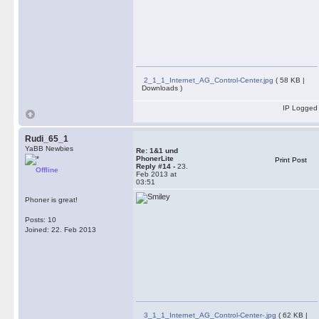
2_1_1_Internet_AG_Control-Center.jpg
( 58 KB |
Downloads )
IP Logged
Rudi_65_1
YaBB Newbies
Re: 1&1 und
PhonerLite
Print Post
Reply #14 -
23.
Offline
Feb 2013 at
03:51
Phoner is great!
Posts: 10
Joined: 22. Feb 2013
3_1_1_Internet_AG_Control-Center-.jpg
( 62 KB |