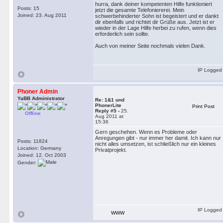
hurra, dank deiner kompetenten Hilfe funktioniert
Posts: 15
jetzt die gesamte Telefoniererei. Mein
Joined: 23. Aug 2011
schwerbehinderter Sohn ist begeistert und er dankt
dir ebenfalls und richtet dir Grüße aus. Jetzt ist er
wieder in der Lage Hilfe herbei zu rufen, wenn dies
erforderlich sein sollte.
Auch von meiner Seite nochmals vielen Dank.
IP Logged
Phoner Admin
YaBB Administrator
Re: 1&1 und
PhonerLite
Print Post
Reply #5 -
25.
Offline
Aug 2011 at
15:36
Gern geschehen. Wenn es Probleme oder
Anregungen gibt - nur immer her damit. Ich kann nur
Posts: 11824
nicht alles umsetzen, ist schließlich nur ein kleines
Location: Germany
Privatprojekt.
Joined: 12. Oct 2003
Gender:
IP Logged
WWW