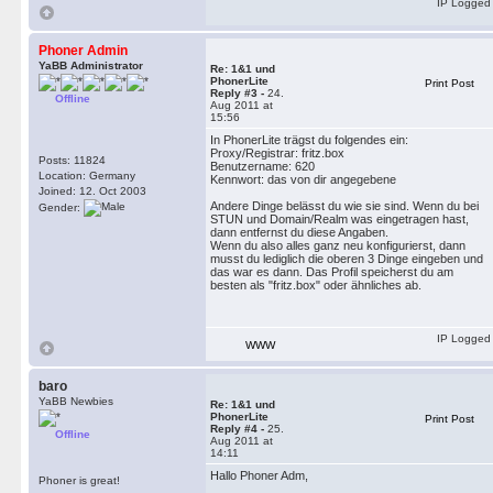
IP Logged
Phoner Admin
YaBB Administrator
Re: 1&1 und
PhonerLite
Print Post
Reply #3 -
24.
Offline
Aug 2011 at
15:56
In PhonerLite trägst du folgendes ein:
Proxy/Registrar: fritz.box
Posts: 11824
Benutzername: 620
Location: Germany
Kennwort: das von dir angegebene
Joined: 12. Oct 2003
Andere Dinge belässt du wie sie sind. Wenn du bei
Gender:
STUN und Domain/Realm was eingetragen hast,
dann entfernst du diese Angaben.
Wenn du also alles ganz neu konfigurierst, dann
musst du lediglich die oberen 3 Dinge eingeben und
das war es dann. Das Profil speicherst du am
besten als "fritz.box" oder ähnliches ab.
IP Logged
WWW
baro
YaBB Newbies
Re: 1&1 und
PhonerLite
Print Post
Reply #4 -
25.
Offline
Aug 2011 at
14:11
Hallo Phoner Adm,
Phoner is great!