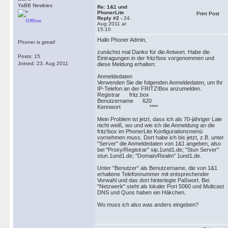
YaBB Newbies
Re: 1&1 und
PhonerLite
Print Post
Reply #2 -
24.
Offline
Aug 2011 at
15:10
Hallo Phoner Admin,
Phoner is great!
zunächst mal Danke für die Antwort. Habe die
Posts: 15
Eintragungen in der fritz!box vorgenommen und
Joined: 23. Aug 2011
diese Meldung erhalten:
Anmeldedaten
Verwenden Sie die folgenden Anmeldedaten, um Ihr
IP-Telefon an der FRITZ!Box anzumelden.
Registrar fritz.box
Benutzername 620
Kennwort ****
Mein Problem ist jetzt, dass ich als 70-jähriger Laie
nicht weiß, wo und wie ich die Anmeldung an die
fritz!box im PhonerLite Konfigurationsmenü
vornehmen muss. Dort habe ich bis jetzt, z.B. unter
"Server" die Anmeldedaten von 1&1 angeben, also
bei "Proxy/Registrar" sip.1und1.de; "Stun Server"
stun.1und1.de; "Domain/Realm" 1und1.de.
Unter "Benutzer" als Benutzername, die von 1&1
erhaltene Telefonnummer mit entsprechender
Vorwahl und das dort hinterlegte Paßwort. Bei
"Netzwerk" steht als lokaler Port 5060 und Multcast
DNS und Quos haben ein Häkchen.
Wo muss ich also was anders eingeben?