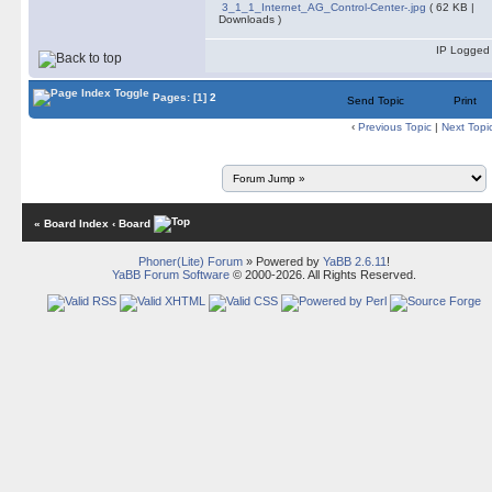
3_1_1_Internet_AG_Control-Center-.jpg
( 62 KB |
Downloads )
IP Logged
Pages:
[1]
2
Send Topic
Print
‹
Previous Topic
|
Next Topi
« Board Index
‹ Board
Phoner(Lite) Forum
» Powered by
YaBB 2.6.11
!
YaBB Forum Software
© 2000-2026. All Rights Reserved.