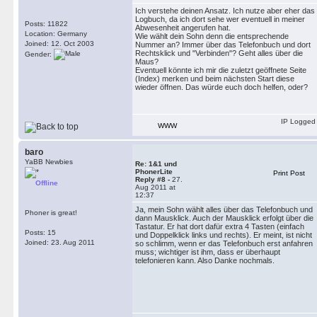
Ich verstehe deinen Ansatz. Ich nutze aber eher das
Logbuch, da ich dort sehe wer eventuell in meiner
Posts: 11822
Abwesenheit angerufen hat.
Location: Germany
Wie wählt dein Sohn denn die entsprechende
Joined: 12. Oct 2003
Nummer an? Immer über das Telefonbuch und dort
Rechtsklick und "Verbinden"? Geht alles über die
Gender:
Maus?
Eventuell könnte ich mir die zuletzt geöffnete Seite
(Index) merken und beim nächsten Start diese
wieder öffnen. Das würde euch doch helfen, oder?
IP Logged
WWW
baro
YaBB Newbies
Re: 1&1 und
PhonerLite
Print Post
Reply #8 -
27.
Offline
Aug 2011 at
12:37
Ja, mein Sohn wählt alles über das Telefonbuch und
Phoner is great!
dann Mausklick. Auch der Mausklick erfolgt über die
Tastatur. Er hat dort dafür extra 4 Tasten (einfach
Posts: 15
und Doppelklick links und rechts). Er meint, ist nicht
Joined: 23. Aug 2011
so schlimm, wenn er das Telefonbuch erst anfahren
muss; wichtiger ist ihm, dass er überhaupt
telefonieren kann. Also Danke nochmals.