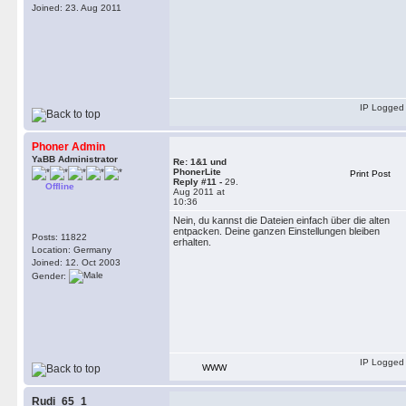
Joined: 23. Aug 2011
IP Logged
Phoner Admin
YaBB Administrator
Re: 1&1 und
PhonerLite
Print Post
Reply #11 -
29.
Offline
Aug 2011 at
10:36
Nein, du kannst die Dateien einfach über die alten
entpacken. Deine ganzen Einstellungen bleiben
Posts: 11822
erhalten.
Location: Germany
Joined: 12. Oct 2003
Gender:
IP Logged
WWW
Rudi_65_1