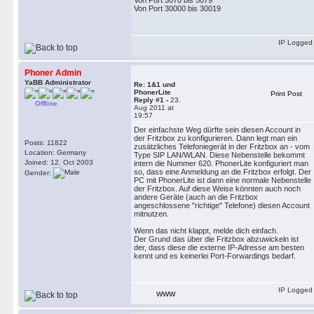
Von Port 5070 bis 5079
Von Port 30000 bis 30019
IP Logged
Phoner Admin
YaBB Administrator
Re: 1&1 und
PhonerLite
Print Post
Reply #1 -
23.
Offline
Aug 2011 at
19:57
Der einfachste Weg dürfte sein diesen Account in
der Fritzbox zu konfigurieren. Dann legt man ein
Posts: 11822
zusätzliches Telefoniegerät in der Fritzbox an - vom
Location: Germany
Type SIP LAN/WLAN. Diese Nebenstelle bekommt
Joined: 12. Oct 2003
intern die Nummer 620. PhonerLite konfiguriert man
so, dass eine Anmeldung an die Fritzbox erfolgt. Der
Gender:
PC mit PhonerLite ist dann eine normale Nebenstelle
der Fritzbox. Auf diese Weise könnten auch noch
andere Geräte (auch an die Fritzbox
angeschlossene "richtige" Telefone) diesen Account
mitnutzen.
Wenn das nicht klappt, melde dich einfach.
Der Grund das über die Fritzbox abzuwickeln ist
der, dass diese die externe IP-Adresse am besten
kennt und es keinerlei Port-Forwardings bedarf.
IP Logged
WWW