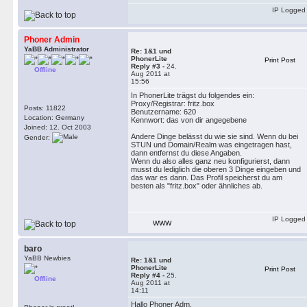
IP Logged
Phoner Admin
YaBB Administrator
Re: 1&1 und
PhonerLite
Print Post
Reply #3 -
24.
Offline
Aug 2011 at
15:56
In PhonerLite trägst du folgendes ein:
Proxy/Registrar: fritz.box
Posts: 11822
Benutzername: 620
Location: Germany
Kennwort: das von dir angegebene
Joined: 12. Oct 2003
Andere Dinge belässt du wie sie sind. Wenn du bei
Gender:
STUN und Domain/Realm was eingetragen hast,
dann entfernst du diese Angaben.
Wenn du also alles ganz neu konfigurierst, dann
musst du lediglich die oberen 3 Dinge eingeben und
das war es dann. Das Profil speicherst du am
besten als "fritz.box" oder ähnliches ab.
IP Logged
WWW
baro
YaBB Newbies
Re: 1&1 und
PhonerLite
Print Post
Reply #4 -
25.
Offline
Aug 2011 at
14:11
Hallo Phoner Adm,