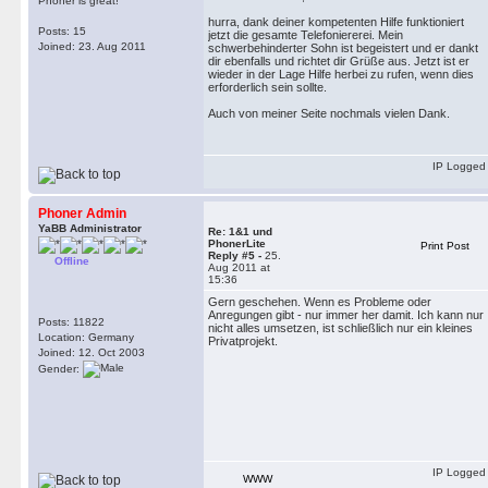
Phoner is great!
hurra, dank deiner kompetenten Hilfe funktioniert
Posts: 15
jetzt die gesamte Telefoniererei. Mein
Joined: 23. Aug 2011
schwerbehinderter Sohn ist begeistert und er dankt
dir ebenfalls und richtet dir Grüße aus. Jetzt ist er
wieder in der Lage Hilfe herbei zu rufen, wenn dies
erforderlich sein sollte.
Auch von meiner Seite nochmals vielen Dank.
IP Logged
Phoner Admin
YaBB Administrator
Re: 1&1 und
PhonerLite
Print Post
Reply #5 -
25.
Offline
Aug 2011 at
15:36
Gern geschehen. Wenn es Probleme oder
Anregungen gibt - nur immer her damit. Ich kann nur
Posts: 11822
nicht alles umsetzen, ist schließlich nur ein kleines
Location: Germany
Privatprojekt.
Joined: 12. Oct 2003
Gender:
IP Logged
WWW