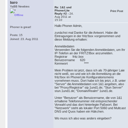
baro
YaBB Newbies
Re: 1&1 und
PhonerLite
Print Post
Reply #2 -
24.
Offline
Aug 2011 at
15:10
Hallo Phoner Admin,
Phoner is great!
zunächst mal Danke für die Antwort. Habe die
Posts: 15
Eintragungen in der fritz!box vorgenommen und
Joined: 23. Aug 2011
diese Meldung erhalten:
Anmeldedaten
Verwenden Sie die folgenden Anmeldedaten, um Ihr
IP-Telefon an der FRITZ!Box anzumelden.
Registrar fritz.box
Benutzername 620
Kennwort ****
Mein Problem ist jetzt, dass ich als 70-jähriger Laie
nicht weiß, wo und wie ich die Anmeldung an die
fritz!box im PhonerLite Konfigurationsmenü
vornehmen muss. Dort habe ich bis jetzt, z.B. unter
"Server" die Anmeldedaten von 1&1 angeben, also
bei "Proxy/Registrar" sip.1und1.de; "Stun Server"
stun.1und1.de; "Domain/Realm" 1und1.de.
Unter "Benutzer" als Benutzername, die von 1&1
erhaltene Telefonnummer mit entsprechender
Vorwahl und das dort hinterlegte Paßwort. Bei
"Netzwerk" steht als lokaler Port 5060 und Multcast
DNS und Quos haben ein Häkchen.
Wo muss ich also was anders eingeben?