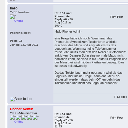
baro
YaBB Newbies
Re: 1&1 und
PhonerLite
Print Post
Reply #6 -
26.
Offline
Aug 2011 at
10:49
Hallo Phoner Admin,
Phoner is great!
eine Frage hätte ich noch. Wenn man das
Posts: 15
PhonerLite Symbol zum Telefonieren anklickt,
Joined: 23. Aug 2011
erscheint das Menü und zeigt als erstes das
Logbuch an. Wenn man eine Telefonnummer
raussucht, muss man erst den Reiter "Telefonbuch"
anklicken. Da mein Sohn eine normale Maus nicht
bedienen kann, ist diese in die Tastatur integriert und
der Mauspfeil wird mit den Pfeiltasten bewegt. Dies
ist etwas zeitaufwendig.
Da das Telofonbuch mehr gebraucht wird als das
Logbuch, hier meine Frage: Kann das Menü so
eingestellt werden, dass beim Öffnen gelich das
Telefonbuch und nicht das Logbuch erscheint.
IP Logged
Phoner Admin
YaBB Administrator
Re: 1&1 und
PhonerLite
Print Post
Reply #7 -
26.
Offline
Aug 2011 at
11:45