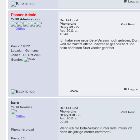
IP Logged
Phoner Admin
YaBB Administrator
Re: 1&1 und
PhonerLite
Print Post
Reply #9 -
27.
Offline
Aug 2011 at
13:43
Ich habe eine neue Beta-Version hoch geladen. Dort
wird die zuletzt offene Indexseite gespeichert und
Posts: 11822
beim nächsten Start wieder geöffnet.
Location: Germany
Joined: 12. Oct 2003
Gender:
IP Logged
WWW
baro
YaBB Newbies
Re: 1&1 und
PhonerLite
Print Post
Reply #10 -
29.
Offline
Aug 2011 at
09:26
Wenn ich die Beta-Version runter lade, muss ich
Phoner is great!
dann die jetzige vorher entfernen?
Posts: 15