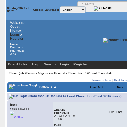
08. Aug 2026 at
Choose Language:
04:21
Welcome,
Guest.
Please
Login
or
Register
News:
Download
PhonerLite
3.41
Board Index
Help
Search
Login
Register
Phoner(Lite) Forum
›
Allgemein / General
›
PhonerLite
› 1&1 und PhonerLite
‹
Previous Topic
|
Next Topi
Pages:
[1]
2
Send Topic
Print
1&1 und PhonerLite (Read 37107 times)
baro
YaBB Newbies
1&1 und
Print Post
PhonerLite
23. Aug 2011 at
Offline
19:06
Hallo,