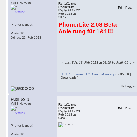
YaBB Newbies
Re: 1&1 und
PhonerLite
Print Post
Reply #12 -
22.
Offline
Feb 2013 at
20:17
PhonerLite 2.08 Beta
Phoner is great!
Anleitung für 1&1!!!
Posts: 10
Joined: 22. Feb 2013
«
Last Edit: 23. Feb 2013 at 03:50 by Rudi_65_1
»
1_1_1_Internet_AG_Control-Center.jpg
( 85 KB |
Downloads )
IP Logged
Rudi_65_1
YaBB Newbies
Re: 1&1 und
PhonerLite
Print Post
Reply #13 -
23.
Offline
Feb 2013 at
03:43
Phoner is great!
Posts: 10