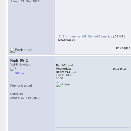
Joined: 22. Feb 2013
2_1_1_Internet_AG_Control-Center.jpg
( 58 KB |
Downloads )
IP Logged
Rudi_65_1
YaBB Newbies
Re: 1&1 und
PhonerLite
Print Post
Reply #14 -
23.
Offline
Feb 2013 at
03:51
Phoner is great!
Posts: 10
Joined: 22. Feb 2013