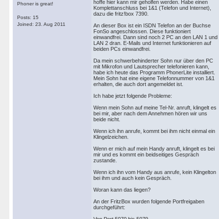
hoffe hier kann mir geholfen werden. Habe einen
Phoner is great!
Komplettanschluss bei 1&1 (Telefon und Internet),
dazu die fritz!box 7390.
Posts: 15
Joined: 23. Aug 2011
An dieser Box ist ein ISDN Telefon an der Buchse
FonSo angeschlossen. Diese funktioniert
einwandfrei. Dann sind noch 2 PC an den LAN 1 und
LAN 2 dran. E-Mails und Internet funktionieren auf
beiden PCs einwandfrei.
Da mein schwerbehinderter Sohn nur über den PC
mit Mikrofon und Lautsprecher telefonieren kann,
habe ich heute das Programm PhonerLite installiert.
Mein Sohn hat eine eigene Telefonnummer von 1&1
erhalten, die auch dort angemeldet ist.
Ich habe jetzt folgende Probleme:
Wenn mein Sohn auf meine Tel-Nr. anruft, klingelt es
bei mir, aber nach dem Annehmen hören wir uns
beide nicht.
Wenn ich ihn anrufe, kommt bei ihm nicht einmal ein
Klingelzeichen.
Wenn er mich auf mein Handy anruft, klingelt es bei
mir und es kommt ein beidseitiges Gespräch
zustande.
Wenn ich ihn vom Handy aus anrufe, kein Klingelton
bei ihm und auch kein Gespräch.
Woran kann das liegen?
An der FritzBox wurden folgende Portfreigaben
durchgeführt: