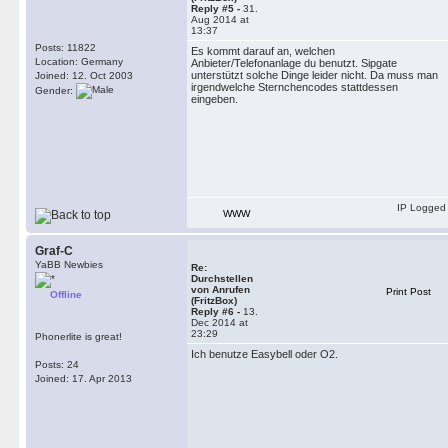
Reply #5 -
31.
Aug 2014 at
13:37
Posts: 11822
Es kommt darauf an, welchen
Location: Germany
Anbieter/Telefonanlage du benutzt. Sipgate
unterstützt solche Dinge leider nicht. Da muss man
Joined: 12. Oct 2003
irgendwelche Sternchencodes stattdessen
Gender:
eingeben.
IP Logged
WWW
Graf-C
YaBB Newbies
Re:
Durchstellen
von Anrufen
Print Post
Offline
(FritzBox)
Reply #6 -
13.
Dec 2014 at
23:29
Phonerlite is great!
Ich benutze Easybell oder O2.
Posts: 24
Joined: 17. Apr 2013