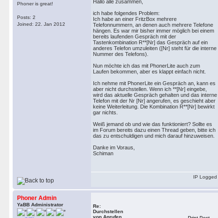
Hallo alle zusammen,
Phoner is great!
ich habe folgendes Problem:
Posts: 2
Ich habe an einer FritzBox mehrere
Joined: 22. Jan 2012
Telefonnummern, an denen auch mehrere Telefone
hängen. Es war mir bisher immer möglich bei einem
bereits laufenden Gespräch mit der
Tastenkombination R**[Nr] das Gespräch auf ein
anderes Telefon umzuleiten ([Nr] steht für die interne
Nummer des Telefons).
Nun möchte ich das mit PhonerLite auch zum
Laufen bekommen, aber es klappt einfach nicht.
Ich nehme mit PhonerLite ein Gespräch an, kann es
aber nicht durchstellen. Wenn ich **[Nr] eingebe,
wird das aktuelle Gespräch gehalten und das interne
Telefon mit der Nr [Nr] angerufen, es geschieht aber
keine Weiterleitung. Die Kombination R**[Nr] bewirkt
gar nichts.
Weiß jemand ob und wie das funktioniert? Sollte es
im Forum bereits dazu einen Thread geben, bitte ich
das zu entschuldigen und mich darauf hinzuweisen.
Danke im Voraus,
Schiman
IP Logged
Phoner Admin
YaBB Administrator
Re:
Durchstellen
von Anrufen
Print Post