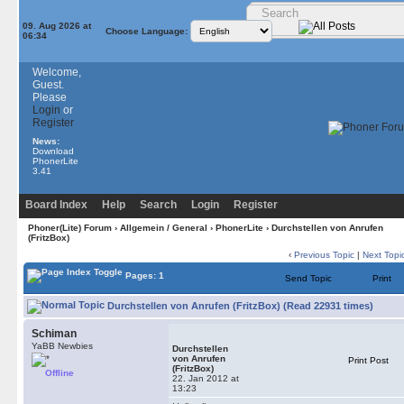
09. Aug 2026 at
Choose Language:
06:34
Welcome,
Guest.
Please
Login
or
Register
News:
Download
PhonerLite
3.41
Board Index
Help
Search
Login
Register
Phoner(Lite) Forum
›
Allgemein / General
›
PhonerLite
› Durchstellen von Anrufen
(FritzBox)
‹
Previous Topic
|
Next Topi
Pages: 1
Send Topic
Print
Durchstellen von Anrufen (FritzBox) (Read 22931 times)
Schiman
YaBB Newbies
Durchstellen
von Anrufen
Print Post
(FritzBox)
Offline
22. Jan 2012 at
13:23