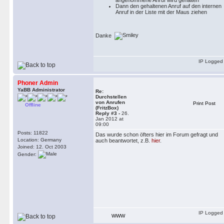
Dann den gehaltenen Anruf auf den internen
Anruf in der Liste mit der Maus ziehen
Danke
IP Logged
Phoner Admin
YaBB Administrator
Re:
Durchstellen
von Anrufen
Print Post
Offline
(FritzBox)
Reply #3 -
26.
Jan 2012 at
09:00
Posts: 11822
Das wurde schon öfters hier im Forum gefragt und
Location: Germany
auch beantwortet, z.B.
hier
.
Joined: 12. Oct 2003
Gender:
IP Logged
WWW