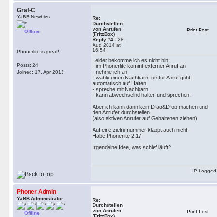
Graf-C
YaBB Newbies
Re:
Durchstellen
von Anrufen
Print Post
Offline
(FritzBox)
Reply #4 -
28.
Aug 2014 at
16:54
Phonerlite is great!
Leider bekomme ich es nicht hin:
Posts: 24
- im Phonerlite kommt externer Anruf an
- nehme ich an
Joined: 17. Apr 2013
- wähle einen Nachbarn, erster Anruf geht
automatisch auf Halten
- spreche mit Nachbarn
- kann abwechselnd halten und sprechen.
Aber ich kann dann kein Drag&Drop machen und
den Anrufer durchstellen.
(also aktiven Anrufer auf Gehaltenen ziehen)
Auf eine zielrufnummer klappt auch nicht.
Habe Phonerlite 2.17
Irgendeine Idee, was schief läuft?
IP Logged
Phoner Admin
YaBB Administrator
Re:
Durchstellen
von Anrufen
Print Post
Offline
(FritzBox)