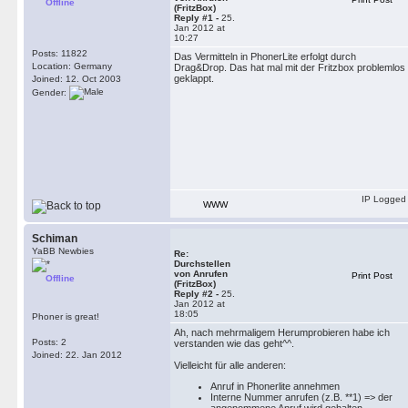
Offline
(FritzBox)
Reply #1 -
25.
Jan 2012 at
10:27
Posts: 11822
Das Vermitteln in PhonerLite erfolgt durch
Location: Germany
Drag&Drop. Das hat mal mit der Fritzbox problemlos
geklappt.
Joined: 12. Oct 2003
Gender:
IP Logged
WWW
Schiman
YaBB Newbies
Re:
Durchstellen
von Anrufen
Print Post
Offline
(FritzBox)
Reply #2 -
25.
Jan 2012 at
18:05
Phoner is great!
Ah, nach mehrmaligem Herumprobieren habe ich
Posts: 2
verstanden wie das geht^^.
Joined: 22. Jan 2012
Vielleicht für alle anderen:
Anruf in Phonerlite annehmen
Interne Nummer anrufen (z.B. **1) => der
angenommene Anruf wird gehalten