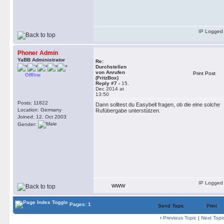
IP Logged
Phoner Admin
YaBB Administrator
Re:
Durchstellen
von Anrufen
Print Post
Offline
(FritzBox)
Reply #7 -
15.
Dec 2014 at
13:50
Posts: 11822
Dann solltest du Easybell fragen, ob die eine solche
Location: Germany
Rufübergabe unterstützen.
Joined: 12. Oct 2003
Gender:
IP Logged
WWW
Pages: 1
Send Topic
Print
‹
Previous Topic
|
Next Topi