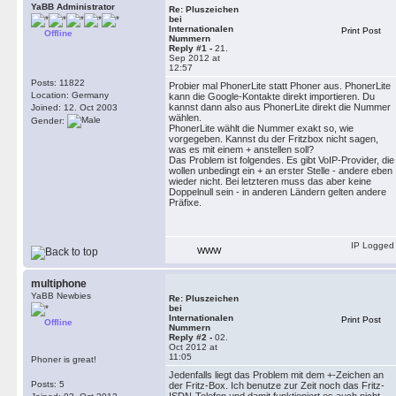
YaBB Administrator
Re: Pluszeichen
bei
Internationalen
Print Post
Offline
Nummern
Reply #1 -
21.
Sep 2012 at
12:57
Posts: 11822
Probier mal PhonerLite statt Phoner aus. PhonerLite
Location: Germany
kann die Google-Kontakte direkt importieren. Du
kannst dann also aus PhonerLite direkt die Nummer
Joined: 12. Oct 2003
wählen.
Gender:
PhonerLite wählt die Nummer exakt so, wie
vorgegeben. Kannst du der Fritzbox nicht sagen,
was es mit einem + anstellen soll?
Das Problem ist folgendes. Es gibt VoIP-Provider, die
wollen unbedingt ein + an erster Stelle - andere eben
wieder nicht. Bei letzteren muss das aber keine
Doppelnull sein - in anderen Ländern gelten andere
Präfixe.
IP Logged
WWW
multiphone
YaBB Newbies
Re: Pluszeichen
bei
Internationalen
Print Post
Offline
Nummern
Reply #2 -
02.
Oct 2012 at
11:05
Phoner is great!
Jedenfalls liegt das Problem mit dem +-Zeichen an
Posts: 5
der Fritz-Box. Ich benutze zur Zeit noch das Fritz-