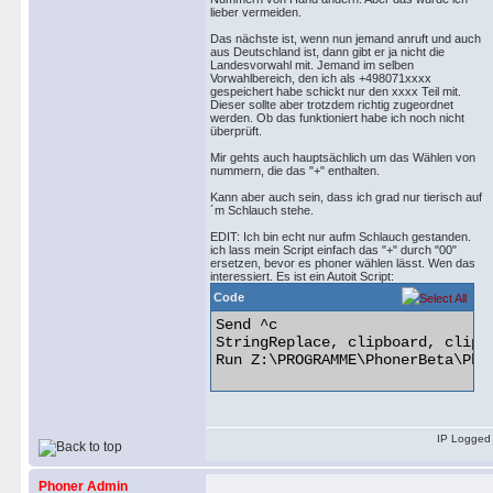
lieber vermeiden.
Das nächste ist, wenn nun jemand anruft und auch
aus Deutschland ist, dann gibt er ja nicht die
Landesvorwahl mit. Jemand im selben
Vorwahlbereich, den ich als +498071xxxx
gespeichert habe schickt nur den xxxx Teil mit.
Dieser sollte aber trotzdem richtig zugeordnet
werden. Ob das funktioniert habe ich noch nicht
überprüft.
Mir gehts auch hauptsächlich um das Wählen von
nummern, die das "+" enthalten.
Kann aber auch sein, dass ich grad nur tierisch auf
´m Schlauch stehe.
EDIT: Ich bin echt nur aufm Schlauch gestanden.
ich lass mein Script einfach das "+" durch "00"
ersetzen, bevor es phoner wählen lässt. Wen das
interessiert. Es ist ein Autoit Script:
Code
Send ^c

StringReplace, clipboard, clipbo
Run Z:\PROGRAMME\PhonerBeta\Phon
IP Logged
Phoner Admin