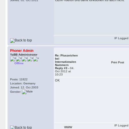
ISDN-Telefon und damit funktioniert es auch nicht.
Joined: 02. Oct 2012
IP Logged
Phoner Admin
YaBB Administrator
Re: Pluszeichen
bei
Internationalen
Print Post
Offline
Nummern
Reply #3 -
04.
Oct 2012 at
10:23
Posts: 11822
OK
Location: Germany
Joined: 12. Oct 2003
Gender:
IP Logged
WWW