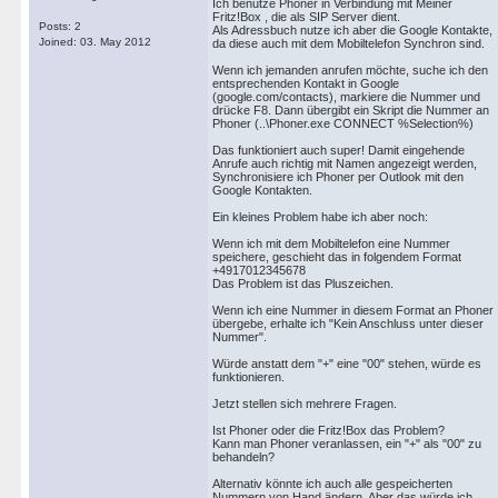
Ich benutze Phoner in Verbindung mit Meiner
Fritz!Box , die als SIP Server dient.
Posts: 2
Als Adressbuch nutze ich aber die Google Kontakte,
Joined: 03. May 2012
da diese auch mit dem Mobiltelefon Synchron sind.
Wenn ich jemanden anrufen möchte, suche ich den
entsprechenden Kontakt in Google
(google.com/contacts), markiere die Nummer und
drücke F8. Dann übergibt ein Skript die Nummer an
Phoner (..\Phoner.exe CONNECT %Selection%)
Das funktioniert auch super! Damit eingehende
Anrufe auch richtig mit Namen angezeigt werden,
Synchronisiere ich Phoner per Outlook mit den
Google Kontakten.
Ein kleines Problem habe ich aber noch:
Wenn ich mit dem Mobiltelefon eine Nummer
speichere, geschieht das in folgendem Format
+4917012345678
Das Problem ist das Pluszeichen.
Wenn ich eine Nummer in diesem Format an Phoner
übergebe, erhalte ich "Kein Anschluss unter dieser
Nummer".
Würde anstatt dem "+" eine "00" stehen, würde es
funktionieren.
Jetzt stellen sich mehrere Fragen.
Ist Phoner oder die Fritz!Box das Problem?
Kann man Phoner veranlassen, ein "+" als "00" zu
behandeln?
Alternativ könnte ich auch alle gespeicherten
Nummern von Hand ändern. Aber das würde ich