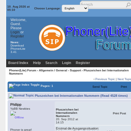
10. Aug 2026 at
Choose Language:
05:10
Welcome,
Guest.
Please
Login
or
Register
News:
Download
PhonerLite
3.41
Board Index
Help
Search
Login
Register
Phoner(Lite) Forum
›
Allgemein / General
›
Support
› Pluszeichen bei Internationalen
Nummern
‹
Previous Topic
|
Next Topi
Pages: 1
Send Topic
Print
Pluszeichen bei Internationalen Nummern (Read 4528 times)
Philipp
YaBB Newbies
Pluszeichen bei
Internationalen
Print Post
Nummern
Offline
20. Sep 2012 at
14:15
Erstmal die Ausgangssituation:
Phoner is great!