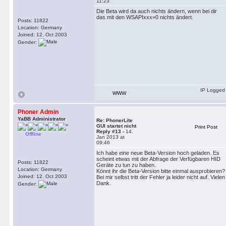
11:23
Die Beta wird da auch nichts ändern, wenn bei dir
das mit den WSAPIxxx=0 nichts ändert.
Posts: 11822
Location: Germany
Joined: 12. Oct 2003
Gender:
IP Logged
WWW
Phoner Admin
YaBB Administrator
Re: PhonerLite
GUI startet nicht
Print Post
Reply #13 -
14.
Offline
Jan 2013 at
09:46
Ich habe eine neue Beta-Version hoch geladen. Es
scheint etwas mit der Abfrage der Verfügbaren HID
Posts: 11822
Geräte zu tun zu haben.
Location: Germany
Könnt ihr die Beta-Version bitte einmal ausprobieren?
Joined: 12. Oct 2003
Bei mir selbst tritt der Fehler ja leider nicht auf. Vielen
Dank.
Gender: