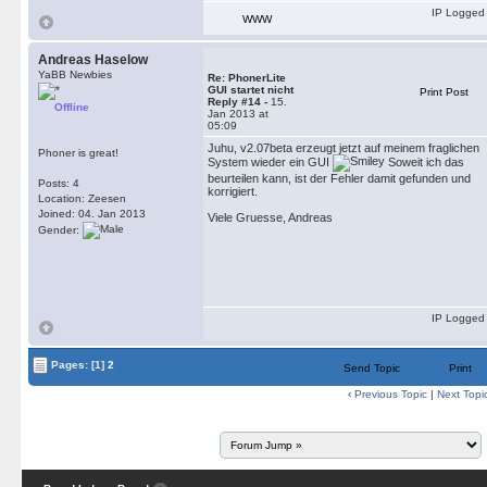
IP Logged
WWW
Andreas Haselow
YaBB Newbies
Re: PhonerLite
GUI startet nicht
Print Post
Reply #14 -
15.
Offline
Jan 2013 at
05:09
Juhu, v2.07beta erzeugt jetzt auf meinem fraglichen
Phoner is great!
System wieder ein GUI
Soweit ich das
beurteilen kann, ist der Fehler damit gefunden und
Posts: 4
korrigiert.
Location: Zeesen
Joined: 04. Jan 2013
Viele Gruesse, Andreas
Gender:
IP Logged
Pages:
[1]
2
Send Topic
Print
‹
Previous Topic
|
Next Topi