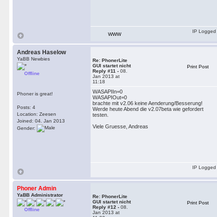
IP Logged
WWW
Andreas Haselow
YaBB Newbies
Re: PhonerLite
GUI startet nicht
Print Post
Reply #11 -
08.
Offline
Jan 2013 at
11:18
WASAPIIn=0
Phoner is great!
WASAPIOut=0
brachte mit v2.06 keine Aenderung/Besserung!
Posts: 4
Werde heute Abend die v2.07beta wie gefordert
Location: Zeesen
testen.
Joined: 04. Jan 2013
Viele Gruesse, Andreas
Gender:
IP Logged
Phoner Admin
YaBB Administrator
Re: PhonerLite
GUI startet nicht
Print Post
Reply #12 -
08.
Offline
Jan 2013 at