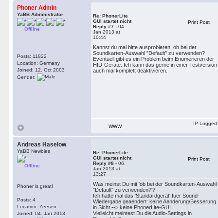
Phoner Admin
YaBB Administrator
Re: PhonerLite
GUI startet nicht
Print Post
Reply #7 -
04.
Offline
Jan 2013 at
10:44
Kannst du mal bitte ausprobieren, ob bei der
Soundkarten-Auswahl "Default" zu verwenden?
Posts: 11822
Eventuell gibt es ein Problem beim Enumerieren der
Location: Germany
HID-Geräte. Ich kann das gerne in einer Testversion
Joined: 12. Oct 2003
auch mal komplett deaktivieren.
Gender:
IP Logged
WWW
Andreas Haselow
YaBB Newbies
Re: PhonerLite
GUI startet nicht
Print Post
Reply #8 -
06.
Offline
Jan 2013 at
13:27
Was meinst Du mit 'ob bei der Soundkarten-Auswahl
Phoner is great!
"Default" zu verwenden?'?
Ich hatte mal das 'Standardgerät' fuer Sound-
Posts: 4
Wiedergabe geaendert: keine Aenderung/Besserung
Location: Zeesen
in Sicht --> keine PhonerLite-GUI
Vielleicht meintest Du die Audio-Settings in
Joined: 04. Jan 2013