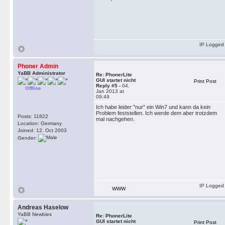
IP Logged
Phoner Admin
YaBB Administrator
Re: PhonerLite
GUI startet nicht
Print Post
Reply #5 -
04.
Offline
Jan 2013 at
09:49
Ich habe leider "nur" ein Win7 und kann da kein
Problem feststellen. Ich werde dem aber trotzdem
Posts: 11822
mal nachgehen.
Location: Germany
Joined: 12. Oct 2003
Gender:
IP Logged
WWW
Andreas Haselow
YaBB Newbies
Re: PhonerLite
GUI startet nicht
Print Post