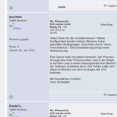
IP Logged
WWW
jeschnei
YaBB Newbies
Re: PhonerLite
GUI startet nicht
Print Post
Reply #2 -
03.
Offline
Jan 2013 at
18:05
Vielen Dank für die schnelle Antwort ! Meine
Phoner is great!
Konfiguration besitzt meines Wissens keine
speziellen Bedingungen. Geschützt durch "Avira
Posts: 3
Free Antivirus". Eine Deaktivierung bringt keine
Joined: 02. Jan 2013
Verbesserung.
Eine Sache habe ich jedoch bemerkt. Der Prozess
erzeugt eine hohe Prozessorlast, was in der Regel
ja auf eine Loop in einem leistungskritischen Bereich
der Software schließen lässt. Der Fehler sollte sich
daher im Bereich vor dem erzeugen der GUI
befinden.
Mit freundlichen Grüßen
Jens Schneider
IP Logged
Daniel L.
YaBB Newbies
Re: PhonerLite
GUI startet nicht
Print Post
Reply #3 -
04.