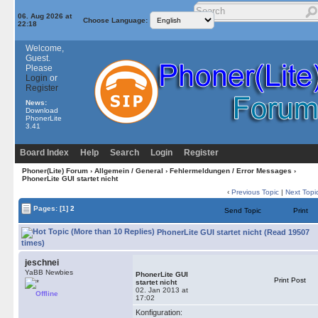
06. Aug 2026 at
Choose Language:
22:18
Welcome,
Guest.
Please
Login
or
Register
News:
Download
PhonerLite
3.41
Board Index
Help
Search
Login
Register
Phoner(Lite) Forum
›
Allgemein / General
›
Fehlermeldungen / Error Messages
›
PhonerLite GUI startet nicht
‹
Previous Topic
|
Next Topi
Pages:
[1]
2
Send Topic
Print
PhonerLite GUI startet nicht (Read 19507
times)
jeschnei
YaBB Newbies
PhonerLite GUI
Print Post
startet nicht
02. Jan 2013 at
Offline
17:02
Konfiguration: