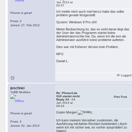
Offline
Jan 2013 at
00:57
Ich melde mich auch mal hierzu habe das selbe
Phoner is great!
problem gerade festgestellt:
Posts: 2
System: Windows 8 Pro x64
Joined: 27. Feb 2012
Meine Beobachtung ist, das es wohl daran liegt das
der User der das Programm startet keine
Administratorrechte hat. Da, wenn ich die exe als
Administrator ausführe keine probleme aufteten.
Dies war mit früheren Version kein Problem.
MFG
Daniel L.
IP Logged
jeschnei
YaBB Newbies
Re: PhonerLite
GUI startet nicht
Print Post
Reply #4 -
04.
Offline
Jan 2013 at
09:43
Guten Morgen
,
Phoner is great!
Ich kann meinem Vorredner zustimmen, die
Posts: 3
Ausführung mit Admin-Rechten funktioniert ( Auch
Joined: 02. Jan 2013
wenn ich mir sicher war, es vorher ausprobiert zu
haben).