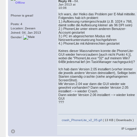
Reply #6 -
04.
Offline
Jan 2013 at
10:06
Ich wars, der Heiko das Problem per E-Mail mitteilte.
Phoner is great!
Folgendes hab ich probiert:
1.) Aufloesung runtergeschraubt (z.B. 1024 x 768,
Posts: 4
damit sollte die Aufloesung kleiner als 96 DPI sein)
Location: Zeesen
2.) PhonerLite unter einem anderen Benutzer-
Account gestartet
Joined: 04. Jan 2013
3.) PC im abgesicherten Modus mit
Gender:
Netzwerkunterstuetzung hochgefahren
4.) PhonerLite mit Adminrechten gestartet
Keines dieser Massnahmen konnte die PhonerLite-
GUI wieder hervorzaubern [auch nicht Punkt 4.)],
wobei die "PhonerLite.exe *32" auf meinem Win7
64Bit jedesmal lief (im TaskManager nachgeguckt)?
Ich hab dann Version 2.05 installiert (vorher immer
die jeweils andere Version deinstalliert), Selbige beim
Starten staendig crashte (siehe angehangenen
ScreenShot).
Mit Version 2.04 war dann die GUI wieder wie
gewohnt vorhanden? Dann wieder Version 2.05
installiert --> wieder Crash.
Dann wieder Version 2.06 installiert --> wieder keine
GUI
???
crash_PhonerLite_v2_05.gif
( 13 KB | Downloads )
IP Logged