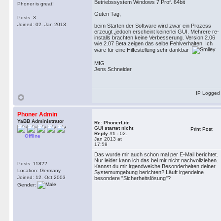
Betriebssystem Windows 7 Prof. 64bit
Phoner is great!
Guten Tag,
Posts: 3
Joined: 02. Jan 2013
beim Starten der Software wird zwar ein Prozess
erzeugt ,jedoch erscheint keinerlei GUI. Mehrere re-
installs brachten keine Verbesserung. Version 2.06
wie 2.07 Beta zeigen das selbe Fehlverhalten. Ich
wäre für eine Hilfestellung sehr dankbar
MfG
Jens Schneider
IP Logged
Phoner Admin
YaBB Administrator
Re: PhonerLite
GUI startet nicht
Print Post
Reply #1 -
02.
Offline
Jan 2013 at
17:58
Das wurde mir auch schon mal per E-Mail berichtet.
Nur leider kann ich das bei mir nicht nachvollziehen.
Posts: 11822
Kannst du mir irgendwelche Besonderheiten deiner
Location: Germany
Systemumgebung berichten? Läuft irgendeine
Joined: 12. Oct 2003
besondere "Sicherheitslösung"?
Gender: