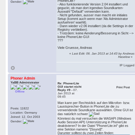
PhonerLite?
Gender:
- Also funktionierende Version 2.04 installiert und
geguckt, ob man dort irgendwo Soundkarten-
Auswahl "Default" verwenden kann.
- Nicht gefunden, ausser man macht ein initiales
Setup (kommt auch wenn man 'Als Administrator
ausfuehren' waehlt).
- Dann wieder v2.06 installiert (da die Settings in der
Registry verbleiben).
- Trotzdem: keine Aenderung/Besserung in Sicht -->
keine PhonerLite-GUI
???
Viele Gruesse, Andreas
«
Last Edit: 06. Jan 2013 at 14:43 by Andreas
Haselow
»
IP Logged
Phoner Admin
YaBB Administrator
Re: PhonerLite
GUI startet nicht
Print Post
Reply #9 -
07.
Offline
Jan 2013 at
09:45
Man kann per Rechtsklick auf den Mikrofon- bzw.
Laustsprecher-Button in PhonerLite die zu
Posts: 11822
verwendende Soundkarte auswählen. Ohne GUI ist
Location: Germany
das natürlich schwer
Joined: 12. Oct 2003
Könntest du mal versuchen die WASAPI (Windows
Gender:
Audio Session API) Unterstützung in PhonerLite
deaktivieren? In der Datei "PhonerLite.ini" gibt es
eine Sektion namens "[Sound]".
Darunter solltest du zwei Zeilen finden: