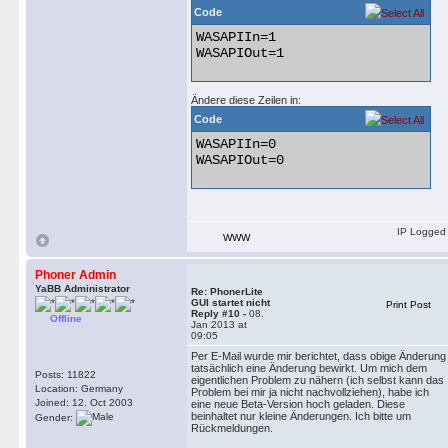
Code
WASAPIIn=1

WASAPIOut=1 

Ändere diese Zeilen in:
Code
WASAPIIn=0

WASAPIOut=0 

IP Logged
WWW
Phoner Admin
YaBB Administrator
Re: PhonerLite
GUI startet nicht
Print Post
Reply #10 -
08.
Offline
Jan 2013 at
09:05
Per E-Mail wurde mir berichtet, dass obige Änderung
tatsächlich eine Änderung bewirkt. Um mich dem
Posts: 11822
eigentlichen Problem zu nähern (ich selbst kann das
Location: Germany
Problem bei mir ja nicht nachvollziehen), habe ich
Joined: 12. Oct 2003
eine neue Beta-Version hoch geladen. Diese
beinhaltet nur kleine Änderungen. Ich bitte um
Gender:
Rückmeldungen.