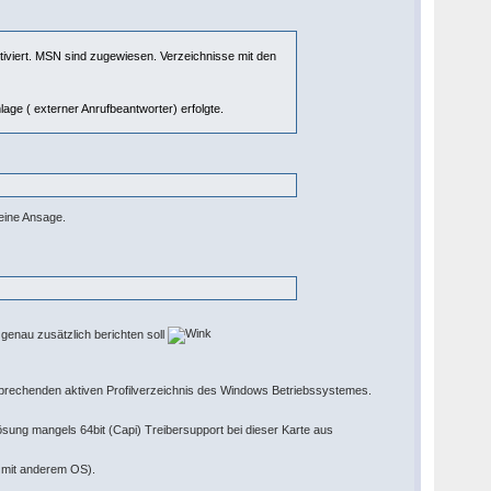
tiviert. MSN sind zugewiesen. Verzeichnisse mit den
age ( externer Anrufbeantworter) erfolgte.
eine Ansage.
 genau zusätzlich berichten soll
prechenden aktiven Profilverzeichnis des Windows Betriebssystemes.
ösung mangels 64bit (Capi) Treibersupport bei dieser Karte aus
r mit anderem OS).