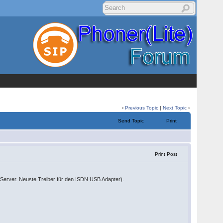
‹
Previous Topic
|
Next Topic
›
Send Topic
Print
Print Post
Server. Neuste Treiber für den ISDN USB Adapter).