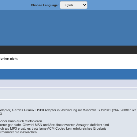
Choose Language:
oniert nicht
Adapter, Gerdes Primux USBII Adapter in Verbindung mit Windows SBS2011 (x64, 2008er R2 
83
honer kann auch telefonieren.
tworter gar nicht. Obwohl MSN und Anrufbeantworter-Ansagen definiert sind.
uch als MP3 ergab es trotz lame ACM Codec kein erfolgreiches Ergebnis.
ermannrechte inzwischen.