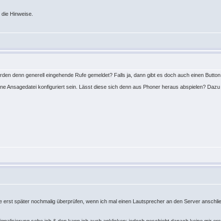
die Hinweise.
erden denn generell eingehende Rufe gemeldet? Falls ja, dann gibt es doch auch einen Butt
eine Ansagedatei konfiguriert sein. Lässt diese sich denn aus Phoner heraus abspielen? Daz
e erst später nochmalig überprüfen, wenn ich mal einen Lautsprecher an den Server anschl