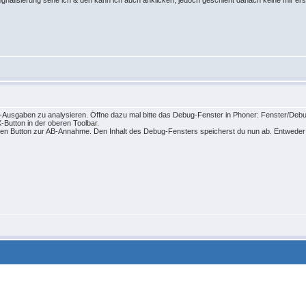
alisierung sehe ich & den kann ich auch anklicken; jedoch geschieht danach keine mir ersic
bug-Ausgaben zu analysieren. Öffne dazu mal bitte das Debug-Fenster in Phoner: Fenster/Deb
-Button in der oberen Toolbar.
en Button zur AB-Annahme. Den Inhalt des Debug-Fensters speicherst du nun ab. Entweder d