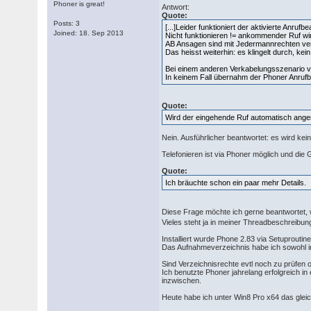
Phoner is great!
Antwort:
Quote:
Posts: 3
[...]Leider funktioniert der aktivierte Anrufbe
Joined: 18. Sep 2013
Nicht funktionieren != ankommender Ruf wi
AB Ansagen sind mit Jedermannrechten ver
Das heisst weiterhin: es klingelt durch, kei
Bei einem anderen Verkabelungsszenario via
In keinem Fall übernahm der Phoner Anrufb
Quote:
Wird der eingehende Ruf automatisch angen
Nein. Ausführlicher beantwortet: es wird 
Telefonieren ist via Phoner möglich und die
Quote:
Ich bräuchte schon ein paar mehr Details.
Diese Frage möchte ich gerne beantwortet, w
Vieles steht ja in meiner Threadbeschreibun
Installiert wurde Phone 2.83 via Setuproutine
Das Aufnahmeverzeichnis habe ich sowohl i
Sind Verzeichnisrechte evtl noch zu prüfen 
Ich benutzte Phoner jahrelang erfolgreich i
inzwischen.
Heute habe ich unter Win8 Pro x64 das glei