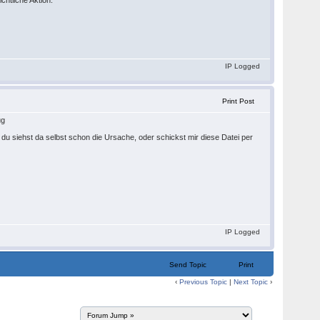
htliche Aktion.
IP Logged
Print Post
ug
u siehst da selbst schon die Ursache, oder schickst mir diese Datei per
IP Logged
Send Topic
Print
‹
Previous Topic
|
Next Topic
›