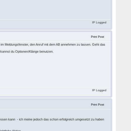
IP Logged
Print Post
on im Meldungsfenster, den Anruf mit dem AB annehmen zu lassen. Geht das
u kannst du Optionen/Klänge benutzen.
IP Logged
Print Post
iessen kann - ich meine jedoch das schon erfolgreich umgesetzt zu haben