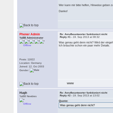
Wer kann mir bitte helfen, Hinweise geben z
Danke!
Phoner Admin
Re: Anrufbeantworter funktioniert nicht
Reply #1 -
19. Sep 2013 at 08:32
YaBB Administrator
Was genau geht denn nicht? Wird der einge
Offline
Ich bräuchte schon ein paar mehr Details.
Posts: 11822
Location: Germany
Joined: 12. Oct 2003
Gender:
WWW
Hugh
Re: Anrufbeantworter funktioniert nicht
Reply #2 -
19. Sep 2013 at 13:02
YaBB Newbies
Quote:
Offline
Was genau geht denn nicht?