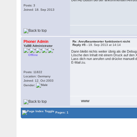
Den AB Button bei der ankommenden Anrufsign
Posts: 3
Joined: 18. Sep 2013
Phoner Admin
Re: Anrufbeantworter funktioniert nicht
Reply #5 -
19. Sep 2013 at 14:14
YaBB Administrator
Dann bleibt nichts weiter übrig als die De
Offline
Lösche den Inhalt mit einem Druck auf den X
Lass dich nun anrufen und drücke manuell d
E-Mail zu.
Posts: 11822
Location: Germany
Joined: 12. Oct 2003
Gender:
WWW
Pages: 1