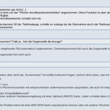
antworter gar nicht.[...]
rd nicht von der "Phoner-Anrufbeantworterfunktion" angenommen. Diese Funktion ist aber ak
fügbar.
n Anrufbeantworter schaltet sich ein.
 internem S0 der Telefonalange, schellte es solange bis die Übernahme durch die Telefonanl
eantworter.
ommen? Falls ja - hört die Gegenstelle die Ansage?
kein eingehender Ruf automatisch angenommen. Dementsprechend hört auch die Gegenstelle k
 Gegenseite hört mich auch.
eiss aber nicht wie. Screenshots? Ich erbitte konkrete Fragen, weil ich nicht weiss, was ich
g.
/ *.exe.
m Phonerverzeichnis mit entsprechenden Jedermannsrechten ausprobiert, wie auch im ents
oder Kompatibilitätsmodi?
n einer anderen Hardwareumgebung mit einer (aktiven) AVM B1 Karte. Leider scheidet diese L
che Problem lokal mit einer AVM ISDN Karte reproduzieren können (also ein anderer Rechne