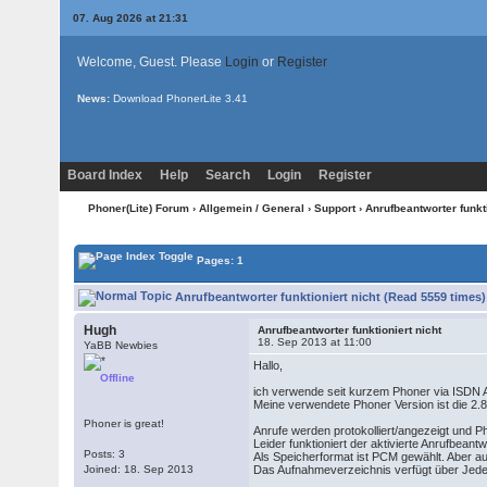
07. Aug 2026 at 21:31
Welcome, Guest. Please
Login
or
Register
News:
Download PhonerLite
3.41
Board Index
Help
Search
Login
Register
Phoner(Lite) Forum
›
Allgemein / General
›
Support
› Anrufbeantworter funkti
Pages: 1
Anrufbeantworter funktioniert nicht (Read 5559 times)
Hugh
Anrufbeantworter funktioniert nicht
18. Sep 2013 at 11:00
YaBB Newbies
Hallo,
Offline
ich verwende seit kurzem Phoner via ISDN 
Meine verwendete Phoner Version ist die 2.
Phoner is great!
Anrufe werden protokolliert/angezeigt und P
Leider funktioniert der aktivierte Anrufbean
Posts: 3
Als Speicherformat ist PCM gewählt. Aber a
Joined: 18. Sep 2013
Das Aufnahmeverzeichnis verfügt über Jed