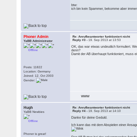
btw:
ich bin kein Spammer, bekomme aber immer 
Phoner Admin
Re: Anrufbeantworter funktioniert nicht
Reply #3 -
19. Sep 2013 at 13:53
YaBB Administrator
OK, das war etwas undeutlich formuliert. W
Offline
denn?
Damit der AB überhaupt funktioniert, muss 
Posts: 11822
Location: Germany
Joined: 12. Oct 2003
Gender:
WWW
Hugh
Re: Anrufbeantworter funktioniert nicht
Reply #4 -
19. Sep 2013 at 14:10
YaBB Newbies
Danke für deine Geduld.
Offline
Ich kann das mit dem Abspielen einer Ansag
Phoner is great!