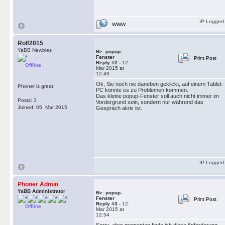
IP Logged
WWW
Rolf2015
YaBB Newbies
Re: popup-
Fenster
Print Post
Reply #2 -
12.
Offline
Mar 2015 at
12:49
Ok, Sie noch nie daneben geklickt, auf einem Tablet-
Phoner is great!
PC könnte es zu Problemen kommen.
Das kleine popup-Fenster soll auch nicht immer im
Posts: 3
Vordergrund sein, sondern nur während das
Joined: 05. Mar 2015
Gespräch aktiv ist.
IP Logged
Phoner Admin
YaBB Administrator
Re: popup-
Fenster
Print Post
Reply #3 -
12.
Offline
Mar 2015 at
12:54