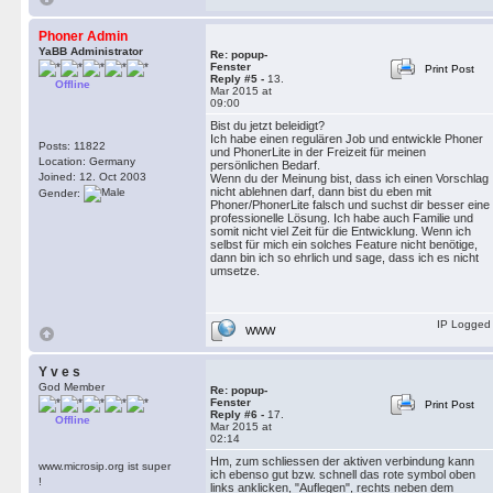
Phoner Admin
YaBB Administrator
Re: popup-
Fenster
Print Post
Reply #5 -
13.
Offline
Mar 2015 at
09:00
Bist du jetzt beleidigt?
Ich habe einen regulären Job und entwickle Phoner
Posts: 11822
und PhonerLite in der Freizeit für meinen
Location: Germany
persönlichen Bedarf.
Joined: 12. Oct 2003
Wenn du der Meinung bist, dass ich einen Vorschlag
nicht ablehnen darf, dann bist du eben mit
Gender:
Phoner/PhonerLite falsch und suchst dir besser eine
professionelle Lösung. Ich habe auch Familie und
somit nicht viel Zeit für die Entwicklung. Wenn ich
selbst für mich ein solches Feature nicht benötige,
dann bin ich so ehrlich und sage, dass ich es nicht
umsetze.
IP Logged
WWW
Y v e s
God Member
Re: popup-
Fenster
Print Post
Reply #6 -
17.
Offline
Mar 2015 at
02:14
Hm, zum schliessen der aktiven verbindung kann
www.microsip.org ist super
ich ebenso gut bzw. schnell das rote symbol oben
!
links anklicken, "Auflegen", rechts neben dem