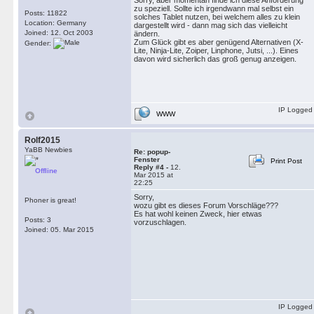
Sorry, aber momentan finde ich diese Anforderung
zu speziell. Sollte ich irgendwann mal selbst ein
Posts: 11822
solches Tablet nutzen, bei welchem alles zu klein
Location: Germany
dargestellt wird - dann mag sich das vielleicht
Joined: 12. Oct 2003
ändern.
Zum Glück gibt es aber genügend Alternativen (X-
Gender:
Lite, Ninja-Lite, Zoiper, Linphone, Jutsi, ...). Eines
davon wird sicherlich das groß genug anzeigen.
IP Logged
WWW
Rolf2015
YaBB Newbies
Re: popup-
Fenster
Print Post
Reply #4 -
12.
Offline
Mar 2015 at
22:25
Sorry,
Phoner is great!
wozu gibt es dieses Forum Vorschläge???
Es hat wohl keinen Zweck, hier etwas
Posts: 3
vorzuschlagen.
Joined: 05. Mar 2015
IP Logged