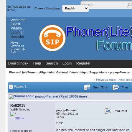
06. Aug 2026 at
Choose Language:
07:37
Welcome,
Guest.
Please
Login
or
Register
News:
Download
PhonerLite
3.41
Board Index
Help
Search
Login
Register
Phoner(Lite) Forum
›
Allgemein / General
›
Vorschläge / Suggestions
› popup-Fenster
‹
Previous Topic
|
Next Topi
Pages: 1
Send Topic
Print
popup-Fenster (Read 10665 times)
Rolf2015
YaBB Newbies
popup-Fenster
Print Post
05. Mar 2015 at
11:04
Offline
Hallo,
ich benutze PhonerLite seit einiger Zeit und finde es
Phoner is great!