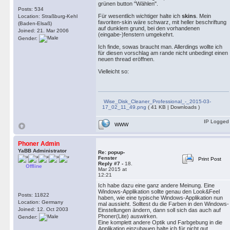
grünen button "Wählen".
Posts: 534
Für wesentlich wichtiger halte ich
skins
. Mein
Location: Straßburg-Kehl
favoriten-skin wäre schwarz, mit heller beschriftung
(Baden-Elsaß)
auf dunklem grund, bei den vorhandenen
Joined: 21. Mar 2006
(eingabe-)fenstern umgekehrt.
Gender:
Ich finde, sowas braucht man. Allerdings wollte ich
für diesen vorschlag am rande nicht unbedingt einen
neuen thread eröffnen.
Vielleicht so:
Wise_Disk_Cleaner_Professional_-_2015-03-
17_02_11_49.png
( 41 KB | Downloads )
IP Logged
WWW
Phoner Admin
YaBB Administrator
Re: popup-
Fenster
Print Post
Reply #7 -
18.
Offline
Mar 2015 at
12:21
Ich habe dazu eine ganz andere Meinung. Eine
Windows-Applikation sollte genau den Look&Feel
Posts: 11822
haben, wie eine typische Windows-Applikation nun
Location: Germany
mal aussieht. Solltest du die Farben in den Windows-
Joined: 12. Oct 2003
Einstellungen ändern, dann soll sich das auch auf
Phoner(Lite) auswirken.
Gender:
Eine komplett andere Optik und Farbgebung in die
Applikation einzubauen halte ich für nicht gut.