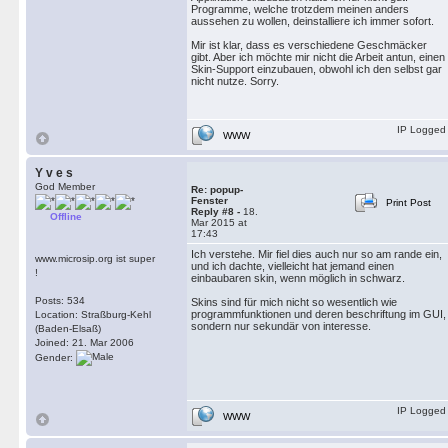
Programme, welche trotzdem meinen anders
aussehen zu wollen, deinstalliere ich immer sofort.
Mir ist klar, dass es verschiedene Geschmäcker
gibt. Aber ich möchte mir nicht die Arbeit antun, einen
Skin-Support einzubauen, obwohl ich den selbst gar
nicht nutze. Sorry.
IP Logged
WWW
Y v e s
God Member
Re: popup-
Fenster
Print Post
Reply #8 -
18.
Offline
Mar 2015 at
17:43
Ich verstehe. Mir fiel dies auch nur so am rande ein,
www.microsip.org ist super
und ich dachte, vielleicht hat jemand einen
!
einbaubaren skin, wenn möglich in schwarz.
Posts: 534
Skins sind für mich nicht so wesentlich wie
programmfunktionen und deren beschriftung im GUI,
Location: Straßburg-Kehl
sondern nur sekundär von interesse.
(Baden-Elsaß)
Joined: 21. Mar 2006
Gender:
IP Logged
WWW