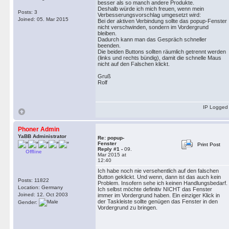
besser als so manch andere Produkte.
Deshalb würde ich mich freuen, wenn mein
Posts: 3
Verbesserungsvorschlag umgesetzt wird:
Joined: 05. Mar 2015
Bei der aktiven Verbindung sollte das popup-Fenster
nicht verschwinden, sondern im Vordergrund
bleiben.
Dadurch kann man das Gespräch schneller
beenden.
Die beiden Buttons sollten räumlich getrennt werden
(links und rechts bündig), damit die schnelle Maus
nicht auf den Falschen klickt.
Gruß
Rolf
IP Logged
Phoner Admin
YaBB Administrator
Re: popup-
Fenster
Print Post
Reply #1 -
09.
Offline
Mar 2015 at
12:40
Ich habe noch nie versehentlich auf den falschen
Button geklickt. Und wenn, dann ist das auch kein
Posts: 11822
Problem. Insofern sehe ich keinen Handlungsbedarf.
Location: Germany
Ich selbst möchte definitiv NICHT das Fenster
Joined: 12. Oct 2003
immer im Vordergrund haben. Ein einziger Klick in
der Taskleiste sollte genügen das Fenster in den
Gender:
Vordergrund zu bringen.