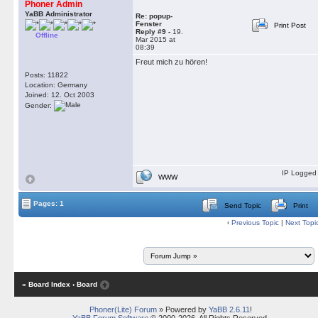
Phoner Admin
YaBB Administrator
Re: popup-
Fenster
Print Post
Reply #9 -
19.
Offline
Mar 2015 at
08:39
Freut mich zu hören!
Posts: 11822
Location: Germany
Joined: 12. Oct 2003
Gender:
IP Logged
WWW
Pages: 1
Send Topic
Print
‹
Previous Topic
|
Next Topi
« Board Index
‹ Board
Phoner(Lite) Forum
» Powered by
YaBB 2.6.11
!