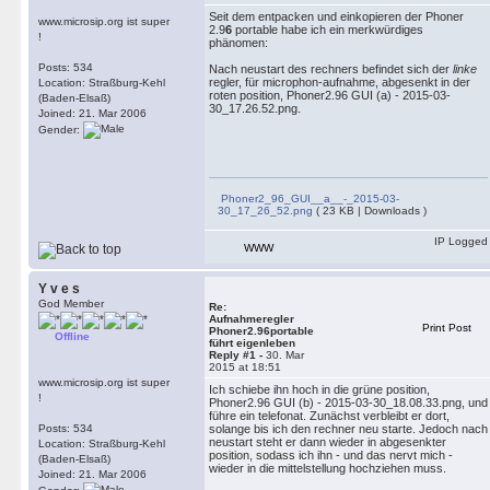
Seit dem entpacken und einkopieren der Phoner
www.microsip.org ist super
2.9
6
portable habe ich ein merkwürdiges
!
phänomen:
Posts: 534
Nach neustart des rechners befindet sich der
linke
regler, für microphon-aufnahme, abgesenkt in der
Location: Straßburg-Kehl
roten position, Phoner2.96 GUI (a) - 2015-03-
(Baden-Elsaß)
30_17.26.52.png.
Joined: 21. Mar 2006
Gender:
Phoner2_96_GUI__a__-_2015-03-
30_17_26_52.png
( 23 KB | Downloads )
IP Logged
WWW
Y v e s
God Member
Re:
Aufnahmeregler
Print Post
Phoner2.96portable
Offline
führt eigenleben
Reply #1 -
30. Mar
2015 at 18:51
www.microsip.org ist super
Ich schiebe ihn hoch in die grüne position,
!
Phoner2.96 GUI (b) - 2015-03-30_18.08.33.png, und
führe ein telefonat. Zunächst verbleibt er dort,
Posts: 534
solange bis ich den rechner neu starte. Jedoch nach
neustart steht er dann wieder in abgesenkter
Location: Straßburg-Kehl
position, sodass ich ihn - und das nervt mich -
(Baden-Elsaß)
wieder in die mittelstellung hochziehen muss.
Joined: 21. Mar 2006