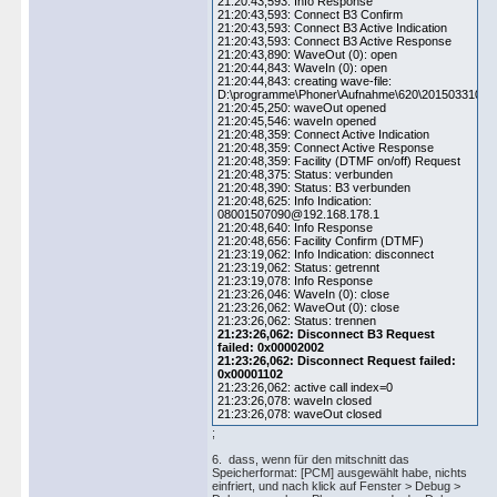
21:20:43,593: Info Response
21:20:43,593: Connect B3 Confirm
21:20:43,593: Connect B3 Active Indication
21:20:43,593: Connect B3 Active Response
21:20:43,890: WaveOut (0): open
21:20:44,843: WaveIn (0): open
21:20:44,843: creating wave-file:
D:\programme\Phoner\Aufnahme\620\20150331000
21:20:45,250: waveOut opened
21:20:45,546: waveIn opened
21:20:48,359: Connect Active Indication
21:20:48,359: Connect Active Response
21:20:48,359: Facility (DTMF on/off) Request
21:20:48,375: Status: verbunden
21:20:48,390: Status: B3 verbunden
21:20:48,625: Info Indication:
08001507090@192.168.178.1
21:20:48,640: Info Response
21:20:48,656: Facility Confirm (DTMF)
21:23:19,062: Info Indication: disconnect
21:23:19,062: Status: getrennt
21:23:19,078: Info Response
21:23:26,046: WaveIn (0): close
21:23:26,062: WaveOut (0): close
21:23:26,062: Status: trennen
21:23:26,062: Disconnect B3 Request
failed: 0x00002002
21:23:26,062: Disconnect Request failed:
0x00001102
21:23:26,062: active call index=0
21:23:26,078: waveIn closed
21:23:26,078: waveOut closed
;
6. dass, wenn für den mitschnitt das
Speicherformat: [PCM] ausgewählt habe, nichts
einfriert, und nach klick auf Fenster > Debug >