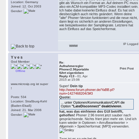
Location: Germany
gibt als Wunsch ein Format an. Auf deinem PC muss
Joined: 12. Oct 2003
also ein ACM-kompatibler MP3-Codec installiert sein.
Ich habe dabei keinerlei Einfluss drauf. Es hat sich
Gender:
diesbezüglich auch nichts geändert. Wenn deine
"alte" Phoner-Version funktioniert und die neue nicht,
dann liegt es sicherlich an anderen Einstellungen,
wie beispielsweise der Samplingrate. Letztere hat
auch Einfluss auf das Speicherformat.
IP Logged
WWW
Y v e s
God Member
Re:
Aufnahmeregler
Print Post
Phoner2.96portable
Offline
führt eigenleben
Reply #13 -
01. Apr
2015 at 15:06
www.microsip.org ist super
Super!
Dein tip
!
http://www.forum.phoner.de/YaBB.pl?
num=1427468204/3#3
Posts: 534
Quote:
Location: Straßburg-Kehl
... unter Optionen/Kommunikation/CAPI die
(Baden-Elsaß)
Option
"LateDisconnect" deaktivieren
.
Joined: 21. Mar 2006
hat, was das einfrieren des GUI betrifft,
Gender:
geholfen!
Phoner 2.96 trennt jetzt sauber nach
gesprächsende. Nichts friert jetzt mehr ein. Und ich
kann wieder in Optionen > Anrufbeantworter >
Allgemein > Speicherformat: [MP3] verwenden.
Zwar ist es so wie bei dir