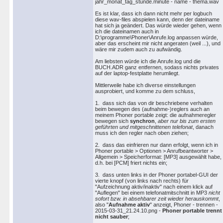
jahr_monat_tag_stunde.minute - name - thema.wav
Es ist klar, dass ich dann nicht mehr per logbuch
diese wav-files abspielen kann, denn der dateiname
hat sich ja geändert. Das würde wieder gehen, wenn
ich die dateinamen auch in
D:\programme\Phoner\Anrufe.log anpassen würde,
aber das erscheint mir nicht angeraten (weil ...), und
wäre mir zudem auch zu aufwändig.
Am liebsten würde ich die Anrufe.log und die
BUCH.ADR ganz entfernen, sodass nichts privates
auf der laptop-festplatte herumliegt.
Mittlerweile habe ich diverse einstellungen
ausprobiert, und komme zu dem schluss,
1. dass sich das von dir beschriebene verhalten
beim bewegen des (aufnahme-)reglers auch an
meinem Phoner portable zeigt: die aufnahmeregler
bewegen sich
synchron
,
aber nur bis zum ersten
geführten und mitgeschnittenen telefonat
, danach
muss ich den regler nach oben ziehen;
2. dass das einfrieren nur dann erfolgt, wenn ich in
Phoner portable > Optionen > Anrufbeantworter >
Allgemein > Speicherformat: [MP3] ausgewählt habe,
d.h. bei [PCM] friert nichts ein;
3. dass unten links in der Phoner portabel-GUI der
vierte knopf (von links nach rechts) für
"Aufzeichnung aktiv/inaktiv" nach einem klick auf
"Auflegen" bei einem telefonatmitschnitt in MP3
nicht
sofort bzw. in absehbarer zeit wieder herauskommt
,
also "
Aufnahme aktiv
" anzeigt, Phoner - trennen -
2015-03-31_21.24.10.png -
Phoner portable trennt
nicht sauber
;