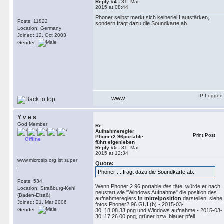
Reply #4 -
31. Mar
2015 at 08:44
Phoner selbst merkt sich keinerlei Lautstärken,
Posts: 11822
sondern fragt dazu die Soundkarte ab.
Location: Germany
Joined: 12. Oct 2003
Gender:
IP Logged
WWW
Y v e s
God Member
Re:
Aufnahmeregler
Print Post
Phoner2.96portable
Offline
führt eigenleben
Reply #5 -
31. Mar
2015 at 12:34
www.microsip.org ist super
Quote:
!
Phoner ... fragt dazu die Soundkarte ab.
Posts: 534
Wenn Phoner 2.96 portable
das
täte, würde er nach
Location: Straßburg-Kehl
neustart wie "Windows Aufnahme" die position des
(Baden-Elsaß)
aufnahmereglers
in mittelposition
darstellen, siehe
Joined: 21. Mar 2006
fotos Phoner2.96 GUI (b) - 2015-03-
Gender:
30_18.08.33.png und Windows aufnahme - 2015-03-
30_17.26.00.png, grüner bzw. blauer pfeil.