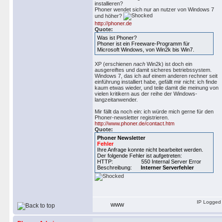
installieren?
Phoner wendet sich nur an nutzer von Windows 7
und höher?
http://phoner.de
Quote:
Was ist Phoner?
Phoner ist ein Freeware-Programm für
Microsoft Windows, von Win2k bis Win7.
XP (erschienen
nach
Win2k) ist doch ein
ausgereiftes und damit sicheres betriebssystem.
Windows 7, das ich auf einem anderen rechner seit
einführung installiert habe, gefällt mir nicht: ich finde
kaum etwas wieder, und teile damit die meinung von
vielen kritikern aus der reihe der Windows-
langzeitanwender.
Mir fällt da noch ein: ich würde mich gerne für den
Phoner-newsletter registrieren.
http://www.phoner.de/contact.htm
Quote:
Phoner Newsletter
Fehler
Ihre Anfrage konnte nicht bearbeitet werden.
Der folgende Fehler ist aufgetreten:
HTTP: 550 Internal Server Error
Beschreibung:
Interner Serverfehler
IP Logged
WWW