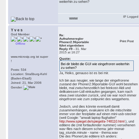
weiterhin zu sehen?
IP Logged
WWW
Y v e s
God Member
Re:
Aufnahmeregler
Print Post
Phoner2.96portable
Offline
führt eigenleben
Reply #9 -
31. Mar
2015 at 16:27
www.microsip.org ist super
Quote:
!
Bei dir bleibt die GUI wie eingefroren weiterhin
zu sehen?
Posts: 534
Ja, Heiko, genauso ist es bei mir.
Location: Straßburg-Kehl
(Baden-Elsaß)
Ich bin aus neugier, wie lange der eingefrorene
Joined: 21. Mar 2006
zustand der Phoner2.96portable-GUI wohl bestehen
Gender:
bleibt, mal zwischenzeitlich bei feinkost-Aldi und
delikatessen-Lidl einkaufen gegangen, kam nach
etwa zwei stunden zurück, und sie war noch immer
eingefroren wie zum zeitpunkt des weggehens.
Jedoch, und dies könnte eventuell damit
zusammenhängen, evakuiere ich die mitschnitte
immer von der festplatte auf einen mini-usb-stecker
(weil Google: "anwalt laptop flughafen"
http://www.spiegel.de/spiegel/a-748110.html
), und
editiere die (mit fortlaufender nummer) versehenen
wav-files nach diesem schema: jahr-monat-
tag_stunde.minute - name - thema.wav
Die des PhonerLite editiere ich anders: