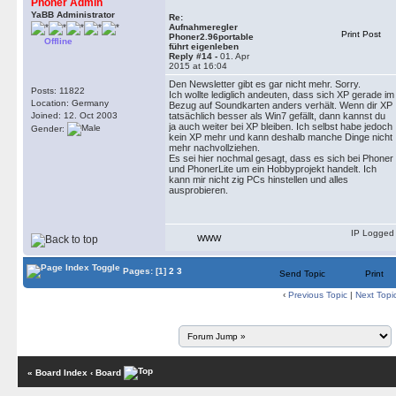
Phoner Admin
YaBB Administrator
Re:
Aufnahmeregler
Print Post
Phoner2.96portable
Offline
führt eigenleben
Reply #14 -
01. Apr
2015 at 16:04
Den Newsletter gibt es gar nicht mehr. Sorry.
Posts: 11822
Ich wollte lediglich andeuten, dass sich XP gerade im
Location: Germany
Bezug auf Soundkarten anders verhält. Wenn dir XP
Joined: 12. Oct 2003
tatsächlich besser als Win7 gefällt, dann kannst du
ja auch weiter bei XP bleiben. Ich selbst habe jedoch
Gender:
kein XP mehr und kann deshalb manche Dinge nicht
mehr nachvollziehen.
Es sei hier nochmal gesagt, dass es sich bei Phoner
und PhonerLite um ein Hobbyprojekt handelt. Ich
kann mir nicht zig PCs hinstellen und alles
ausprobieren.
IP Logged
WWW
Pages:
[1]
2
3
Send Topic
Print
‹
Previous Topic
|
Next Topi
« Board Index
‹ Board