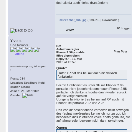
deshalb da auch nichts dran ändern.
screenshot_002.jpg
( 194 KB | Downloads )
IP Logged
WWW
Y v e s
God Member
Re:
Aufnahmeregler
Print Post
Phoner2.96portable
Offline
führt eigenleben
Reply #7 -
31. Mar
2015 at 15:57
www.microsip.org ist super
Quote:
!
Unter XP hat das bei mir auch nie wirklich
funktioniert.
Posts: 534
Location: Straßburg-Kehl
Bei mir funktioniert es unter XP mit Phoner 2.9
5
(Baden-Elsaß)
portable, nicht jedoch mit dem neuen Phoner 2.9
6
Joined: 21. Mar 2006
portable. Ich denke, ich gehe dann wieder zurück
Gender:
auf die vorige version.
Übrigens funktioniert es bei mir auf XP auch mit
PhonerLite portable 2.22 und 2.23.
Das von dir beschriebene verhalten beim bewegen
des (aufnahme-)reglers kenne ich nur zu gut: ich
beobachte dies in etlichen voice-chats genauso, die
aufnahmeregler bewegen sich dann
synchron
.
Quote: