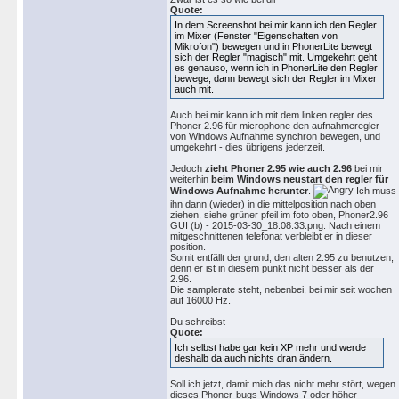
Quote:
In dem Screenshot bei mir kann ich den Regler
im Mixer (Fenster "Eigenschaften von
Mikrofon") bewegen und in PhonerLite bewegt
sich der Regler "magisch" mit. Umgekehrt geht
es genauso, wenn ich in PhonerLite den Regler
bewege, dann bewegt sich der Regler im Mixer
auch mit.
Auch bei mir kann ich mit dem linken regler des
Phoner 2.96 für microphone den aufnahmeregler
von Windows Aufnahme synchron bewegen, und
umgekehrt - dies übrigens jederzeit.
Jedoch
zieht Phoner 2.95 wie auch 2.96
bei mir
weiterhin
beim Windows neustart den regler für
Windows Aufnahme herunter
.
Ich muss
ihn dann (wieder) in die mittelposition nach oben
ziehen, siehe grüner pfeil im foto oben, Phoner2.96
GUI (b) - 2015-03-30_18.08.33.png. Nach einem
mitgeschnittenen telefonat verbleibt er in dieser
position.
Somit entfällt der grund, den alten 2.95 zu benutzen,
denn er ist in diesem punkt nicht besser als der
2.96.
Die samplerate steht, nebenbei, bei mir seit wochen
auf 16000 Hz.
Du schreibst
Quote:
Ich selbst habe gar kein XP mehr und werde
deshalb da auch nichts dran ändern.
Soll ich jetzt, damit mich das nicht mehr stört, wegen
dieses Phoner-bugs Windows 7 oder höher