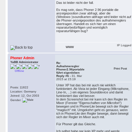
Das ist leider nicht der fall.
Es mag sein, dass Phoner 2.96 portable die
anzeigeposition zwar abfragt, aber die
(Windows-)soundkarten-abfrage wird leider nicht auf
die Phoner-anzeigeposition des aufnahmereglers
übertragen. Handelt es sich hier um einen
reparaturbedürftigen und womöglich
reparaturfähigen bug?
IP Logged
WWW
Phoner Admin
YaBB Administrator
Re:
Aufnahmeregler
Print Post
Phoner2.96portable
Offline
führt eigenleben
Reply #6 -
31. Mar
2015 at 15:19
Unter XP hat das bei mir auch nie wirklich
Posts: 11822
funktioniert. Ab Vista ist jeder Eingang (Mikrophone,
Location: Germany
Line-In, ...) ein eigenes Sounddevice und damit
Joined: 12. Oct 2003
funktioniert das viel besser.
In dem Screenshot bei mir kann ich den Regler im
Gender:
Mixer (Fenster "Eigenschaften von Mikrofon")
bewegen und in PhonerLite bewegt sich der Regler
"magisch" mit. Umgekehrt geht es genauso, wenn
ich in PhonerLite den Regler bewege, dann bewegt
sich der Regler im Mixer auch mit.
Für Phoner gilt das Gleiche.
Ich selbst habe gar kein XP mehr und werde