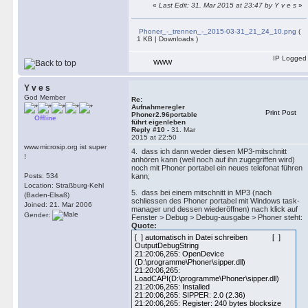
«
Last Edit: 31. Mar 2015 at 23:47 by Y v e s
»
Phoner_-_trennen_-_2015-03-31_21_24_10.png
(
1 KB | Downloads )
IP Logged
WWW
Y v e s
God Member
Re:
Aufnahmeregler
Print Post
Phoner2.96portable
Offline
führt eigenleben
Reply #10 -
31. Mar
2015 at 22:50
www.microsip.org ist super
4. dass ich dann weder diesen MP3-mitschnitt
!
anhören kann (weil noch auf ihn zugegriffen wird)
noch mit Phoner portabel ein neues telefonat führen
Posts: 534
kann;
Location: Straßburg-Kehl
5. dass bei einem mitschnitt in MP3 (nach
(Baden-Elsaß)
schliessen des Phoner portabel mit Windows task-
Joined: 21. Mar 2006
manager und dessen wiederöffnen) nach klick auf
Gender:
Fenster > Debug > Debug-ausgabe > Phoner steht:
Quote:
[ ] automatisch in Datei schreiben [ ]
OutputDebugString
21:20:06,265: OpenDevice
(D:\programme\Phoner\sipper.dll)
21:20:06,265:
LoadCAPI(D:\programme\Phoner\sipper.dll)
21:20:06,265: Installed
21:20:06,265: SIPPER: 2.0 (2.36)
21:20:06,265: Register: 240 bytes blocksize