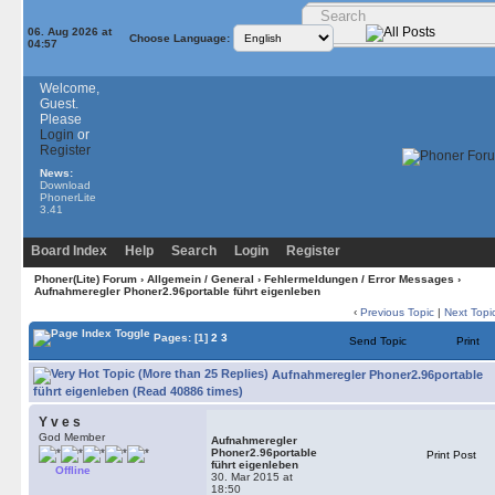
06. Aug 2026 at
Choose Language:
04:57
Welcome,
Guest.
Please
Login
or
Register
News:
Download
PhonerLite
3.41
Board Index
Help
Search
Login
Register
Phoner(Lite) Forum
›
Allgemein / General
›
Fehlermeldungen / Error Messages
›
Aufnahmeregler Phoner2.96portable führt eigenleben
‹
Previous Topic
|
Next Topi
Pages:
[1]
2
3
Send Topic
Print
Aufnahmeregler Phoner2.96portable
führt eigenleben (Read 40886 times)
Y v e s
God Member
Aufnahmeregler
Phoner2.96portable
Print Post
führt eigenleben
Offline
30. Mar 2015 at
18:50