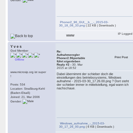
Gender:
Phoner2_96_GUI__b__-_2015-03-
30_18_08_33.png
( 22 KB | Downloads )
IP Logged
WWW
Y v e s
God Member
Re:
Aufnahmeregler
Print Post
Phoner2.96portable
Offline
führt eigenleben
Reply #2 -
30. Mar
2015 at 18:52
www.microsip.org ist super
Dabei übernimmt der schieber doch die
!
einstellungen des betriebssystems, Windows
aufnahme - 2015-03-30_17.26.00.png ? Dort steht
Posts: 534
der schieber immer in mittelstellung, egal wann ich
nachschaue.
Location: Straßburg-Kehl
(Baden-Elsaß)
Joined: 21. Mar 2006
Gender:
Windows_aufnahme_-_2015-03-
30_17_26_00.png
( 6 KB | Downloads )