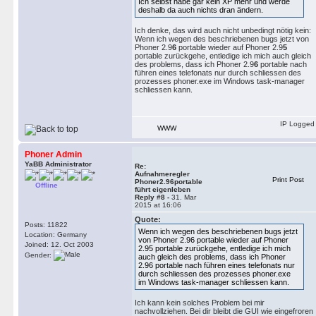
Ich selbst habe gar kein XP mehr und werde
deshalb da auch nichts dran ändern.
Ich denke, das wird auch nicht unbedingt nötig kein:
Wenn ich wegen des beschriebenen bugs jetzt von
Phoner 2.9
6
portable wieder auf Phoner 2.9
5
portable zurückgehe, entledige ich mich auch gleich
des problems, dass ich Phoner 2.9
6
portable nach
führen eines telefonats nur durch schliessen des
prozesses phoner.exe im Windows task-manager
schliessen kann.
IP Logged
WWW
Phoner Admin
YaBB Administrator
Re:
Aufnahmeregler
Print Post
Phoner2.96portable
Offline
führt eigenleben
Reply #8 -
31. Mar
2015 at 16:06
Quote:
Posts: 11822
Wenn ich wegen des beschriebenen bugs jetzt
Location: Germany
von Phoner 2.96 portable wieder auf Phoner
Joined: 12. Oct 2003
2.95 portable zurückgehe, entledige ich mich
Gender:
auch gleich des problems, dass ich Phoner
2.96 portable nach führen eines telefonats nur
durch schliessen des prozesses phoner.exe
im Windows task-manager schliessen kann.
Ich kann kein solches Problem bei mir
nachvollziehen. Bei dir bleibt die GUI wie eingefroren