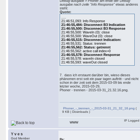
Debug-ausgabe > Phoner am ende der Debug-
ausgabe
nach zeile "Info Response"
etwas anderes
steht:
Quote:
.....
21:46:51,093: Info Response
21:46:55,484: Disconnect B3 Indication
21:46:55,500: Disconnect B3 Response
21:46:55,500: WaveIn (0): close
21:46:55,500: WaveOut (0): close
21:46:55,515: Disconnect Indication:
21:46:55,531: Status: trennen
21:46:55,562: Status: getrennt
21:46:55,562: active call index=0
21:46:55,578: Disconnect Response
21:46:55,578: waveIn closed
21:46:55,593: waveOut closed
7. dass ich erstaunt darüber bin, wieso dieses
phänomen erst seit ein paar tagen auftritt - und nicht
schon in der zeit seit dem 2015-03-09 bis ende
letzter woche, 2015-03-29,
Phoner - trennen - 2015-03-31_21.32.16.png.
Phoner_-_trennen_-_2015-03-31_21_32_16.png
(
9 KB | Downloads )
IP Logged
WWW
Y v e s
God Member
Re: