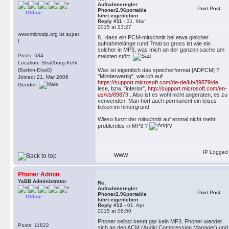
Aufnahmeregler
Print Post
Phoner2.96portable
Offline
führt eigenleben
Reply #11 -
31. Mar
2015 at 23:27
www.microsip.org ist super
8. dass ein PCM-mitschnitt bei etwa gleicher
!
aufnahmelänge rund 7mal so gross ist wie ein
solcher in MP3, was mich an der ganzen sache am
Posts: 534
meisten stört.
Location: Straßburg-Kehl
(Baden-Elsaß)
Was ist eigentlich das speicherformat [ADPCM] ?
"Minderwertig", wie ich auf
Joined: 21. Mar 2006
https://support.microsoft.com/de-de/kb/89879/de
Gender:
lese, bzw. "inferior",
http://support.microsoft.com/en-
us/kb/89879
. Also ist es wohl nicht angeraten, es zu
verwenden. Man hört auch permanent ein leises
ticken im hintergrund.
Wieso funzt der mitschnitt auf einmal nicht mehr
problemlos in MP3 ?
IP Logged
WWW
Phoner Admin
YaBB Administrator
Re:
Aufnahmeregler
Print Post
Phoner2.96portable
Offline
führt eigenleben
Reply #12 -
01. Apr
2015 at 08:50
Phoner selbst kennt gar kein MP3. Phoner wendet
Posts: 11822
sich an den ACM (Audio Compression Manager) und