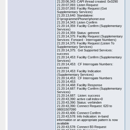
21:20:06,343: CAPI thread created: 0x0290
21:20:07,093: Listen Request
21:20:07,093: Facility Request (Get
Supplementary Services)
21:20:13,640: Standalone:
D:\programme\Phoner\phoner.exe
21:20:14,343: Listen Confirm
21:20:14,359: Facility Confirm (Supplementary
Services)
21:20:14,359: Status: getrennt
21:20:14,375: Facility Request (Supplementary
Services: Forward - Interrogate Numbers)
21:20:14,375: Facility Request (Listen To
Supplementary Services)
21:20:14,375: Get Supported Services:
success
21:20:14,453: Facility Confirm (Supplementary
Services)
21:20:14,453: CF Interrogate Numbers:
success
21:20:14,453: Facility Indication
(Supplementary Services)
21:20:14,453: CF Interrogate Numbers
21:20:14,453:
21:20:14,468: Facility Response
21:20:14,687: Facility Confirm (Supplementary
Services)
21:20:14,687: Listen: success
21:20:43,390: active call index=0
21:20:43,390: Status: verbinden
21:20:43,390: Connect Request: 620 to
08001507090
21:20:43,406: Connect Confirm
21:20:43,578: Info Indication: in-band
information or an appropriate pattern is now
available
21:20:43,578: Connect B3 Request