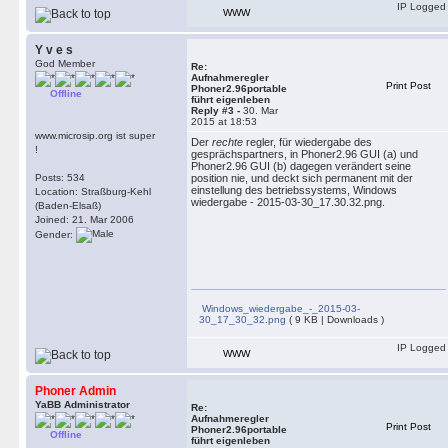
IP Logged
WWW
Y v e s
God Member
Re:
Aufnahmeregler
Print Post
Phoner2.96portable
Offline
führt eigenleben
Reply #3 -
30. Mar
2015 at 18:53
www.microsip.org ist super
Der
rechte
regler, für wiedergabe des
!
gesprächspartners, in Phoner2.96 GUI (a) und
Phoner2.96 GUI (b) dagegen verändert seine
Posts: 534
position nie, und deckt sich permanent mit der
einstellung des betriebssystems, Windows
Location: Straßburg-Kehl
wiedergabe - 2015-03-30_17.30.32.png.
(Baden-Elsaß)
Joined: 21. Mar 2006
Gender:
Windows_wiedergabe_-_2015-03-
30_17_30_32.png
( 9 KB | Downloads )
IP Logged
WWW
Phoner Admin
YaBB Administrator
Re:
Aufnahmeregler
Print Post
Phoner2.96portable
Offline
führt eigenleben