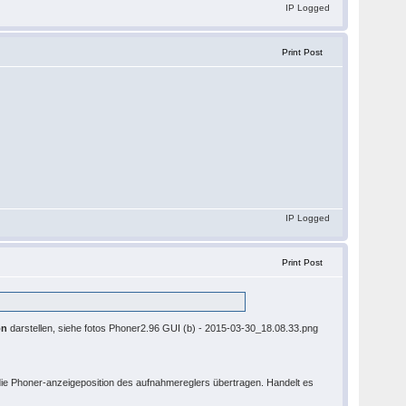
IP Logged
Print Post
IP Logged
Print Post
on
darstellen, siehe fotos Phoner2.96 GUI (b) - 2015-03-30_18.08.33.png
 die Phoner-anzeigeposition des aufnahmereglers übertragen. Handelt es