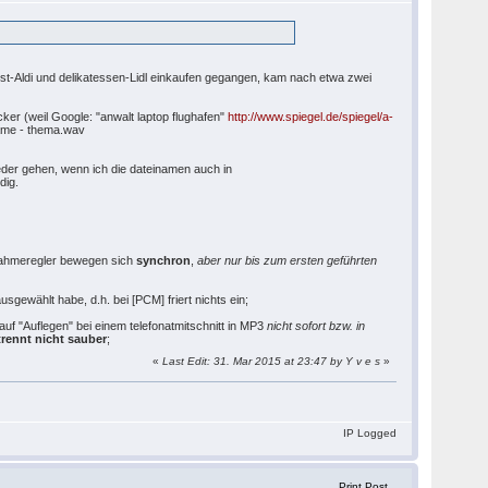
kost-Aldi und delikatessen-Lidl einkaufen gegangen, kam nach etwa zwei
ker (weil Google: "anwalt laptop flughafen"
http://www.spiegel.de/spiegel/a-
name - thema.wav
ieder gehen, wenn ich die dateinamen auch in
dig.
fnahmeregler bewegen sich
synchron
,
aber nur bis zum ersten geführten
sgewählt habe, d.h. bei [PCM] friert nichts ein;
 auf "Auflegen" bei einem telefonatmitschnitt in MP3
nicht sofort bzw. in
trennt nicht sauber
;
«
Last Edit: 31. Mar 2015 at 23:47 by Y v e s
»
IP Logged
Print Post