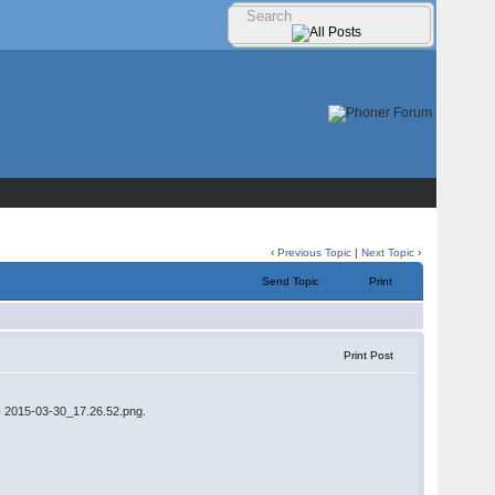
‹
Previous Topic
|
Next Topic
›
Send Topic
Print
Print Post
 - 2015-03-30_17.26.52.png.