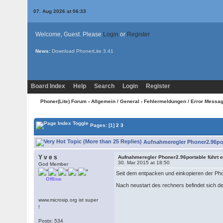
07. Aug 2026 at 06:33
Welcome, Guest. Please
Login
or
Register
News:
Download PhonerLite
3.41
Board Index
Help
Search
Login
Register
Phoner(Lite) Forum
›
Allgemein / General
›
Fehlermeldungen / Error Messa
Pages:
[1]
2
3
Aufnahmeregler Phoner2.96por
Y v e s
Aufnahmeregler Phoner2.96portable führt 
30. Mar 2015 at 18:50
God Member
Seit dem entpacken und einkopieren der Ph
Offline
Nach neustart des rechners befindet sich d
www.microsip.org ist super
!
Posts: 534