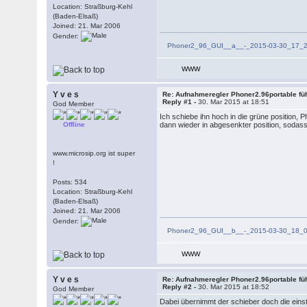
Location: Straßburg-Kehl
(Baden-Elsaß)
Joined: 21. Mar 2006
Gender:
Phoner2_96_GUI__a__-_2015-03-30_17_
WWW
Y v e s
Re: Aufnahmeregler Phoner2.96portable fü
Reply #1 -
30. Mar 2015 at 18:51
God Member
Ich schiebe ihn hoch in die grüne position, 
Offline
dann wieder in abgesenkter position, sodass 
www.microsip.org ist super
!
Posts: 534
Location: Straßburg-Kehl
(Baden-Elsaß)
Joined: 21. Mar 2006
Gender:
Phoner2_96_GUI__b__-_2015-03-30_18_
WWW
Y v e s
Re: Aufnahmeregler Phoner2.96portable fü
Reply #2 -
30. Mar 2015 at 18:52
God Member
Dabei übernimmt der schieber doch die eins