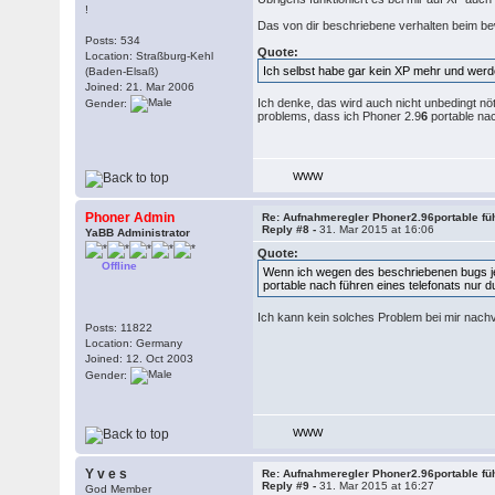
!
Das von dir beschriebene verhalten beim be
Posts: 534
Quote:
Location: Straßburg-Kehl
Ich selbst habe gar kein XP mehr und werd
(Baden-Elsaß)
Joined: 21. Mar 2006
Ich denke, das wird auch nicht unbedingt n
Gender:
problems, dass ich Phoner 2.9
6
portable na
WWW
Phoner Admin
Re: Aufnahmeregler Phoner2.96portable fü
Reply #8 -
31. Mar 2015 at 16:06
YaBB Administrator
Quote:
Offline
Wenn ich wegen des beschriebenen bugs jet
portable nach führen eines telefonats nu
Ich kann kein solches Problem bei mir nachvo
Posts: 11822
Location: Germany
Joined: 12. Oct 2003
Gender:
WWW
Y v e s
Re: Aufnahmeregler Phoner2.96portable fü
Reply #9 -
31. Mar 2015 at 16:27
God Member