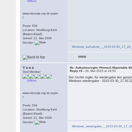
Offline
www.microsip.org ist super
!
Posts: 534
Location: Straßburg-Kehl
(Baden-Elsaß)
Joined: 21. Mar 2006
Gender:
Windows_aufnahme_-_2015-03-30_17_26
WWW
Y v e s
Re: Aufnahmeregler Phoner2.96portable fü
Reply #3 -
30. Mar 2015 at 18:53
God Member
Der
rechte
regler, für wiedergabe des gespr
Offline
Windows wiedergabe - 2015-03-30_17.30.32
www.microsip.org ist super
!
Posts: 534
Location: Straßburg-Kehl
(Baden-Elsaß)
Joined: 21. Mar 2006
Gender:
Windows_wiedergabe_-_2015-03-30_17_3