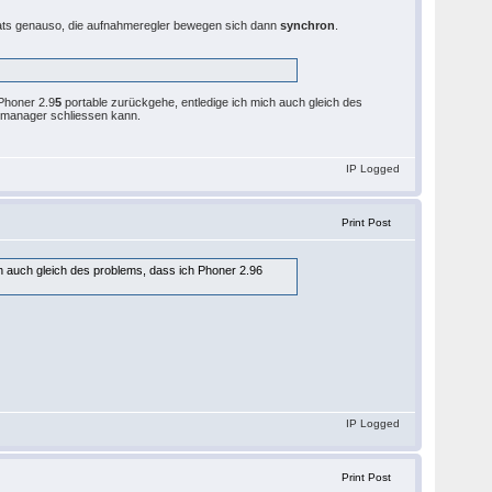
chats genauso, die aufnahmeregler bewegen sich dann
synchron
.
 Phoner 2.9
5
portable zurückgehe, entledige ich mich auch gleich des
k-manager schliessen kann.
IP Logged
Print Post
h auch gleich des problems, dass ich Phoner 2.96
IP Logged
Print Post