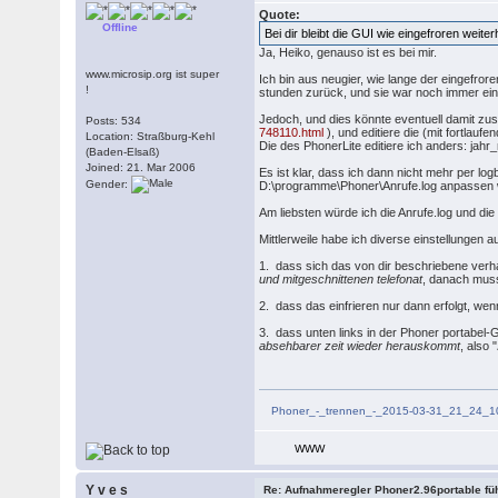
Quote:
Offline
Bei dir bleibt die GUI wie eingefroren weite
Ja, Heiko, genauso ist es bei mir.
www.microsip.org ist super
Ich bin aus neugier, wie lange der eingefro
!
stunden zurück, und sie war noch immer ei
Jedoch, und dies könnte eventuell damit zus
Posts: 534
748110.html
), und editiere die (mit fortl
Location: Straßburg-Kehl
Die des PhonerLite editiere ich anders: ja
(Baden-Elsaß)
Joined: 21. Mar 2006
Es ist klar, dass ich dann nicht mehr per l
Gender:
D:\programme\Phoner\Anrufe.log anpassen wü
Am liebsten würde ich die Anrufe.log und di
Mittlerweile habe ich diverse einstellungen
1. dass sich das von dir beschriebene ver
und mitgeschnittenen telefonat
, danach muss
2. dass das einfrieren nur dann erfolgt, wen
3. dass unten links in der Phoner portabel-G
absehbarer zeit wieder herauskommt
, also "
Phoner_-_trennen_-_2015-03-31_21_24_1
WWW
Y v e s
Re: Aufnahmeregler Phoner2.96portable fü