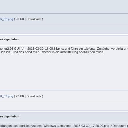
26_52.png
( 23 KB | Downloads )
hrt eigenleben
Phoner2.96 GUI (b) - 2015-03-30_18.08.33.png, und führe ein telefonat. Zunächst verbleibt er 
ich ihn - und das nervt mich - wieder in die mittelstellung hochziehen muss.
08_33.png
( 22 KB | Downloads )
hrt eigenleben
tellungen des betriebssystems, Windows aufnahme - 2015-03-30_17.26.00.png ? Dort steht de