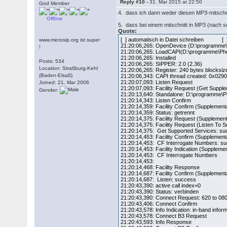
Reply #10 -
31. Mar 2015 at 22:50
God Member
4. dass ich dann weder diesen MP3-mitschnit
Offline
5. dass bei einem mitschnitt in MP3 (nach
Quote:
[ ] automatisch in Datei schreiben [ ]
www.microsip.org ist super
21:20:06,265: OpenDevice (D:\programme\P
!
21:20:06,265: LoadCAPI(D:\programme\Phon
21:20:06,265: Installed
Posts: 534
21:20:06,265: SIPPER: 2.0 (2.36)
Location: Straßburg-Kehl
21:20:06,265: Register: 240 bytes blocksiz
(Baden-Elsaß)
21:20:06,343: CAPI thread created: 0x029
21:20:07,093: Listen Request
Joined: 21. Mar 2006
21:20:07,093: Facility Request (Get Suppl
Gender:
21:20:13,640: Standalone: D:\programme\
21:20:14,343: Listen Confirm
21:20:14,359: Facility Confirm (Supplement
21:20:14,359: Status: getrennt
21:20:14,375: Facility Request (Supplemen
21:20:14,375: Facility Request (Listen To 
21:20:14,375: Get Supported Services: s
21:20:14,453: Facility Confirm (Supplement
21:20:14,453: CF Interrogate Numbers: s
21:20:14,453: Facility Indication (Suppleme
21:20:14,453: CF Interrogate Numbers
21:20:14,453:
21:20:14,468: Facility Response
21:20:14,687: Facility Confirm (Supplement
21:20:14,687: Listen: success
21:20:43,390: active call index=0
21:20:43,390: Status: verbinden
21:20:43,390: Connect Request: 620 to 0
21:20:43,406: Connect Confirm
21:20:43,578: Info Indication: in-band infor
21:20:43,578: Connect B3 Request
21:20:43,593: Info Response