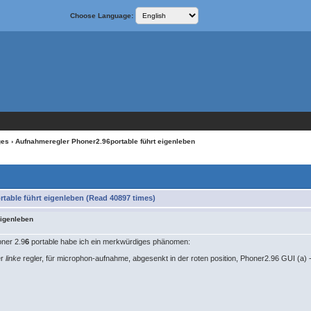
Choose Language:
ges
› Aufnahmeregler Phoner2.96portable führt eigenleben
table führt eigenleben (Read 40897 times)
eigenleben
oner 2.9
6
portable habe ich ein merkwürdiges phänomen:
er
linke
regler, für microphon-aufnahme, abgesenkt in der roten position, Phoner2.96 GUI (a)