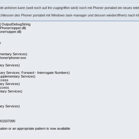
t anhören kann (weil noch auf ihn zugegriffen wird) noch mit Phoner portabel ein neues tele
 schliessen des Phoner portabel mit Windows task-manager und dessen wiederöffnen) nach k
 OutputDebugString
honer\sipper.dll)
er\sipper.dll)
e
0
ementary Services)
Phoner\phoner.exe
ary Services)
tary Services: Forward - Interrogate Numbers)
Supplementary Services)
uccess
ary Services)
uccess
ntary Services)
ary Services)
8001507090
mation or an appropriate pattern is now available