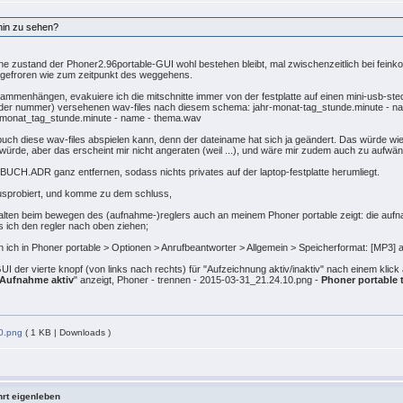
rhin zu sehen?
rene zustand der Phoner2.96portable-GUI wohl bestehen bleibt, mal zwischenzeitlich bei fein
ngefroren wie zum zeitpunkt des weggehens.
ammenhängen, evakuiere ich die mitschnitte immer von der festplatte auf einen mini-usb-stec
aufender nummer) versehenen wav-files nach diesem schema: jahr-monat-tag_stunde.minute - 
hr_monat_tag_stunde.minute - name - thema.wav
ogbuch diese wav-files abspielen kann, denn der dateiname hat sich ja geändert. Das würde w
rde, aber das erscheint mir nicht angeraten (weil ...), und wäre mir zudem auch zu aufwän
e BUCH.ADR ganz entfernen, sodass nichts privates auf der laptop-festplatte herumliegt.
 ausprobiert, und komme zu dem schluss,
halten beim bewegen des (aufnahme-)reglers auch an meinem Phoner portable zeigt: die au
 ich den regler nach oben ziehen;
n ich in Phoner portable > Optionen > Anrufbeantworter > Allgemein > Speicherformat: [MP3] au
UI der vierte knopf (von links nach rechts) für "Aufzeichnung aktiv/inaktiv" nach einem klick
Aufnahme aktiv
" anzeigt, Phoner - trennen - 2015-03-31_21.24.10.png -
Phoner portable 
0.png
( 1 KB | Downloads )
hrt eigenleben