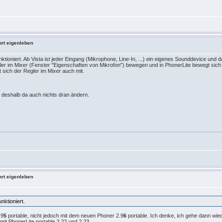
hrt eigenleben
nktioniert. Ab Vista ist jeder Eingang (Mikrophone, Line-In, ...) ein eigenes Sounddevice und da
ler im Mixer (Fenster "Eigenschaften von Mikrofon") bewegen und in PhonerLite bewegt sich
sich der Regler im Mixer auch mit.
 deshalb da auch nichts dran ändern.
hrt eigenleben
nktioniert.
.9
5
portable, nicht jedoch mit dem neuen Phoner 2.9
6
portable. Ich denke, ich gehe dann wied
 mit PhonerLite portable 2.22 und 2.23.