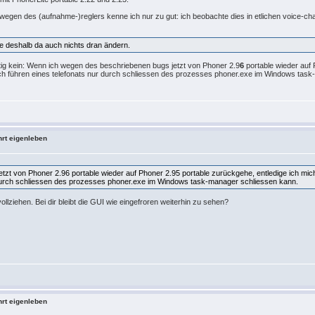
wegen des (aufnahme-)reglers kenne ich nur zu gut: ich beobachte dies in etlichen voice-
e deshalb da auch nichts dran ändern.
ötig kein: Wenn ich wegen des beschriebenen bugs jetzt von Phoner 2.9
6
portable wieder auf
ch führen eines telefonats nur durch schliessen des prozesses phoner.exe im Windows tas
hrt eigenleben
zt von Phoner 2.96 portable wieder auf Phoner 2.95 portable zurückgehe, entledige ich mic
r durch schliessen des prozesses phoner.exe im Windows task-manager schliessen kann.
llziehen. Bei dir bleibt die GUI wie eingefroren weiterhin zu sehen?
hrt eigenleben