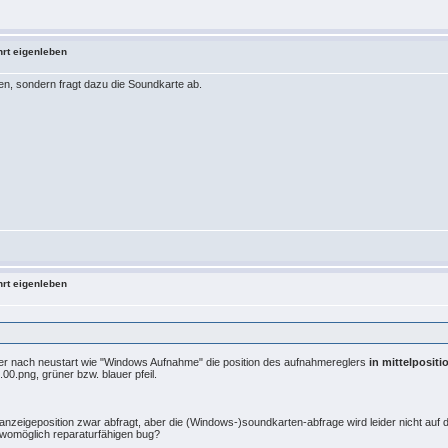
hrt eigenleben
ken, sondern fragt dazu die Soundkarte ab.
hrt eigenleben
 er nach neustart wie "Windows Aufnahme" die position des aufnahmereglers
in mittelpositi
0.png, grüner bzw. blauer pfeil.
anzeigeposition zwar abfragt, aber die (Windows-)soundkarten-abfrage wird leider nicht auf
d womöglich reparaturfähigen bug?