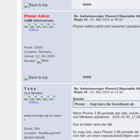
WWW
Phoner Admin
Re: Aufnahmeregler Phoner2.96portable fü
Reply #4 -
31. Mar 2015 at 08:44
YaBB Administrator
Phoner selbst merkt sich keinerlei Lautstär
Offline
Posts: 11822
Location: Germany
Joined: 12. Oct 2003
Gender:
WWW
Y v e s
Re: Aufnahmeregler Phoner2.96portable fü
Reply #5 -
31. Mar 2015 at 12:34
God Member
Quote:
Offline
Phoner ... fragt dazu die Soundkarte ab.
Wenn Phoner 2.96 portable
das
täte, würde
www.microsip.org ist super
und Windows aufnahme - 2015-03-30_17.26.0
!
Das ist leider nicht der fall.
Posts: 534
Es mag sein, dass Phoner 2.96 portable die 
Location: Straßburg-Kehl
sich hier um einen reparaturbedürftigen un
(Baden-Elsaß)