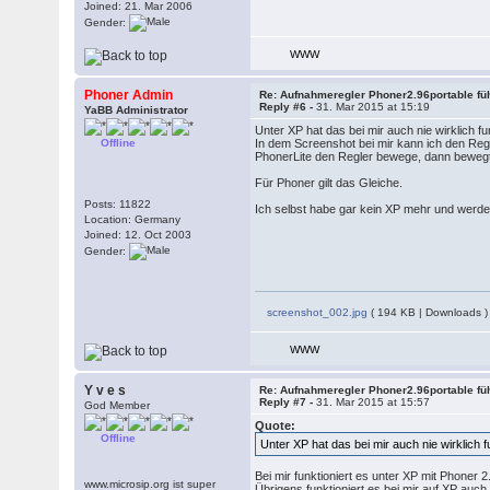
Joined: 21. Mar 2006
Gender:
WWW
Phoner Admin
Re: Aufnahmeregler Phoner2.96portable fü
Reply #6 -
31. Mar 2015 at 15:19
YaBB Administrator
Unter XP hat das bei mir auch nie wirklich fu
Offline
In dem Screenshot bei mir kann ich den Reg
PhonerLite den Regler bewege, dann bewegt 
Für Phoner gilt das Gleiche.
Posts: 11822
Ich selbst habe gar kein XP mehr und werde
Location: Germany
Joined: 12. Oct 2003
Gender:
screenshot_002.jpg
( 194 KB | Downloads )
WWW
Y v e s
Re: Aufnahmeregler Phoner2.96portable fü
Reply #7 -
31. Mar 2015 at 15:57
God Member
Quote:
Offline
Unter XP hat das bei mir auch nie wirklich fu
Bei mir funktioniert es unter XP mit Phoner 2
www.microsip.org ist super
Übrigens funktioniert es bei mir auf XP auch