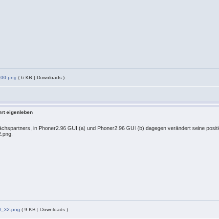
_00.png
( 6 KB | Downloads )
hrt eigenleben
ächspartners, in Phoner2.96 GUI (a) und Phoner2.96 GUI (b) dagegen verändert seine positio
.png.
0_32.png
( 9 KB | Downloads )