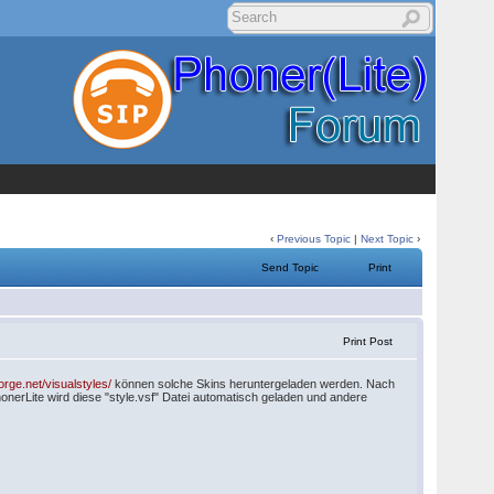
‹
Previous Topic
|
Next Topic
›
Send Topic
Print
Print Post
orge.net/visualstyles/
können solche Skins heruntergeladen werden. Nach
onerLite wird diese "style.vsf" Datei automatisch geladen und andere