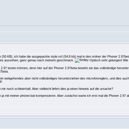
.zip (50 KB), ich habe die ausgepackte style.vsf (54,8 kb) mal in den ordner der Phoner 2.97be
edles aussehen, ganz genau nach meinem geschmack.
Optisch sehr gelungen! Wie 
 2.97 testen können, denn hier auf der Phoner 2.97beta bewirkt sie das
vollständige
herunter
7beta.
 ein weitgehendes aber nicht vollständiges herunterziehen des microfonreglers, und dies au
P.
ir noch schleierhaft. Aber vielleicht liefert dies ja einen hinweis auf die ursache?
en ja mit meiner phoner.bat kompensieren. Aber zunächst warte ich erst mal die Phoner 2.97 a