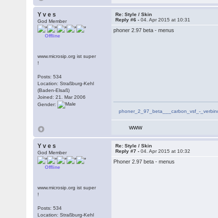
Y v e s
Re: Style / Skin
Reply #6 -
04. Apr 2015 at 10:31
God Member
phoner 2.97 beta - menus
Offline
www.microsip.org ist super
!
Posts: 534
Location: Straßburg-Kehl
(Baden-Elsaß)
Joined: 21. Mar 2006
Gender:
phoner_2_97_beta___carbon_vsf_-_verbi
WWW
Y v e s
Re: Style / Skin
Reply #7 -
04. Apr 2015 at 10:32
God Member
Phoner 2.97 beta - menus
Offline
www.microsip.org ist super
!
Posts: 534
Location: Straßburg-Kehl