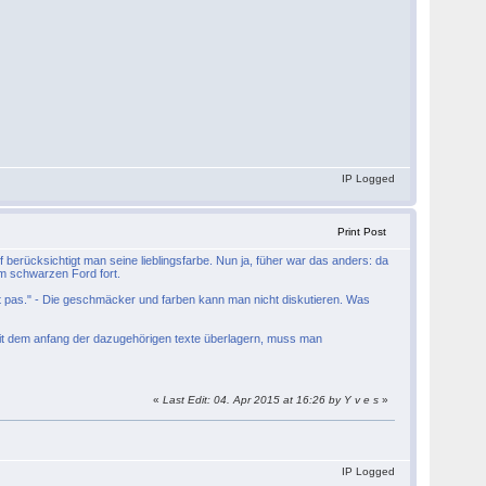
IP Logged
Print Post
f berücksichtigt man seine lieblingsfarbe. Nun ja, füher war das anders: da
em schwarzen Ford fort.
nt pas." - Die geschmäcker und farben kann man nicht diskutieren. Was
 mit dem anfang der dazugehörigen texte überlagern, muss man
«
Last Edit: 04. Apr 2015 at 16:26 by Y v e s
»
IP Logged