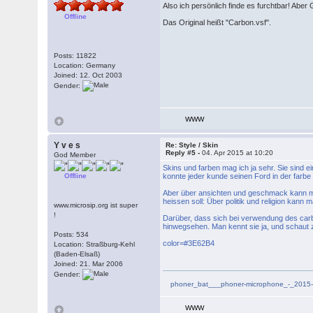
Also ich persönlich finde es furchtbar! Abe
Offline
Das Original heißt "Carbon.vsf".
Posts: 11822
Location: Germany
Joined: 12. Oct 2003
Gender:
WWW
Y v e s
Re: Style / Skin
Reply #5 -
04. Apr 2015 at 10:20
God Member
Skins und farben mag ich ja sehr. Sie sind e
Offline
konnte jeder kunde seinen Ford in der farbe
Aber über ansichten und geschmack kann man
heissen soll: Über politik und religion kann 
www.microsip.org ist super
!
Darüber, dass sich bei verwendung des carb
hinwegsehen. Man kennt sie ja, und schaut z
Posts: 534
color=#3E62B4
Location: Straßburg-Kehl
(Baden-Elsaß)
Joined: 21. Mar 2006
Gender:
phoner_bat___phoner-microphone_-_2015
WWW