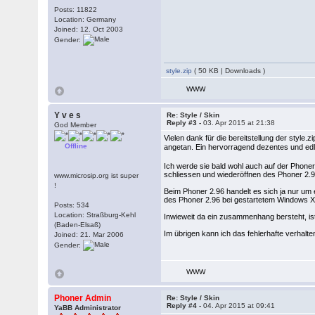
Posts: 11822
Location: Germany
Joined: 12. Oct 2003
Gender:
style.zip
( 50 KB | Downloads )
WWW
Y v e s
Re: Style / Skin
Reply #3 -
03. Apr 2015 at 21:38
God Member
Vielen dank für die bereitstellung der style
Offline
angetan. Ein hervorragend dezentes und 
Ich werde sie bald wohl auch auf der Phoner
schliessen und wiederöffnen des Phoner 2.9
www.microsip.org ist super
!
Beim Phoner 2.96 handelt es sich ja nur um
des Phoner 2.96 bei gestartetem Windows X
Posts: 534
Location: Straßburg-Kehl
Inwieweit da ein zusammenhang bersteht, ist m
(Baden-Elsaß)
Im übrigen kann ich das fehlerhafte verhalt
Joined: 21. Mar 2006
Gender:
WWW
Phoner Admin
Re: Style / Skin
Reply #4 -
04. Apr 2015 at 09:41
YaBB Administrator