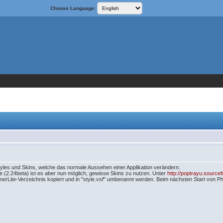
Choose Language:
Styles und Skins, welche das normale Aussehen einer Applikation verändern.
te (2.24beta) ist es aber nun möglich, gewisse Skins zu nutzen. Unter
http://poptrayu.sourcef
erLite-Verzeichnis kopiert und in "style.vsf" umbenannt werden. Beim nächsten Start von Ph