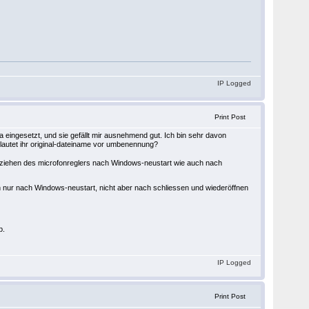
IP Logged
Print Post
ta eingesetzt, und sie gefällt mir ausnehmend gut. Ich bin sehr davon
lautet ihr original-dateiname vor umbenennung?
ziehen des microfonreglers nach Windows-neustart wie auch nach
ch nur nach Windows-neustart, nicht aber nach schliessen und wiederöffnen
b.
IP Logged
Print Post