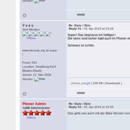
Gender:
WWW
Y v e s
Re: Style / Skin
Reply #1 -
02. Apr 2015 at 23:34
God Member
Super! Das begrüsse ich heftigst !
Offline
Die skins sind sicher bald auch im Phoner ein
Schwarz ist schön.
www.microsip.org ist super
!
Posts: 534
Location: Straßburg-Kehl
(Baden-Elsaß)
Joined: 21. Mar 2006
Gender:
cheval_noir.gif
( 108 KB | Downloads )
WWW
Phoner Admin
Re: Style / Skin
Reply #2 -
03. Apr 2015 at 10:34
YaBB Administrator
Das geht nun auch mit der Beta-Version von
Offline