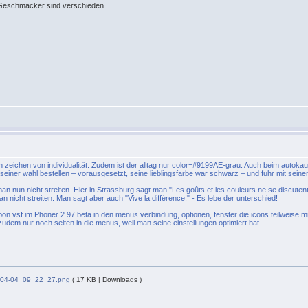
r Geschmäcker sind verschieden...
in zeichen von individualität. Zudem ist der alltag nur color=#9199AE-grau. Auch beim autokau
 seiner wahl bestellen – vorausgesetzt, seine lieblingsfarbe war schwarz – und fuhr mit sein
 nun nicht streiten. Hier in Strassburg sagt man "Les goûts et les couleurs ne se discute
man nicht streiten. Man sagt aber auch "Vive la différence!" - Es lebe der unterschied!
on.vsf im Phoner 2.97 beta in den menus verbindung, optionen, fenster die icons teilweise
udem nur noch selten in die menus, weil man seine einstellungen optimiert hat.
-04-04_09_22_27.png
( 17 KB | Downloads )