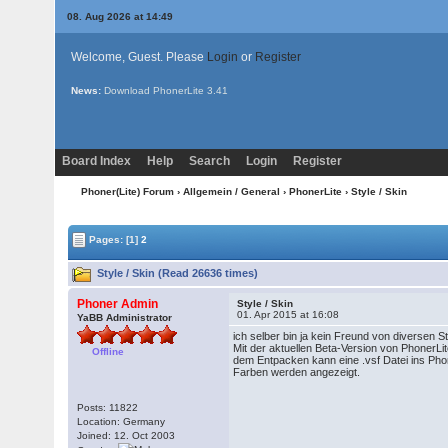
08. Aug 2026 at 14:49
Welcome, Guest. Please
Login
or
Register
News:
Download PhonerLite
3.41
Board Index
Help
Search
Login
Register
Phoner(Lite) Forum
›
Allgemein / General
›
PhonerLite
› Style / Skin
Pages:
[1]
2
Style / Skin (Read 26636 times)
Phoner Admin
Style / Skin
01. Apr 2015 at 16:08
YaBB Administrator
ich selber bin ja kein Freund von diversen 
Mit der aktuellen Beta-Version von PhonerLi
Offline
dem Entpacken kann eine .vsf Datei ins Phon
Farben werden angezeigt.
Posts: 11822
Location: Germany
Joined: 12. Oct 2003