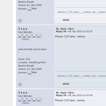
(Baden-Elsaß)
Joined: 21. Mar 2006
Gender:
phoner_2_97_beta___carbon_vsf_-_optio
WWW
Y v e s
Re: Style / Skin
Reply #8 -
04. Apr 2015 at 10:33
God Member
Phoner 2.97 beta - menus
Offline
www.microsip.org ist super
!
Posts: 534
Location: Straßburg-Kehl
(Baden-Elsaß)
Joined: 21. Mar 2006
Gender:
phoner_2_97_beta___carbon_vsf_-_fenste
WWW
Y v e s
Re: Style / Skin
Reply #9 -
04. Apr 2015 at 10:34
God Member
Phoner 2.97 beta - menus
Offline