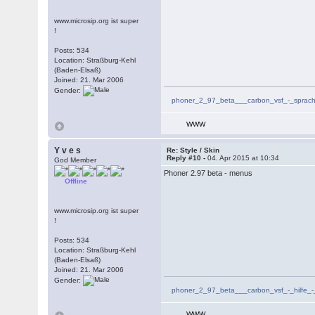
www.microsip.org ist super
!
Posts: 534
Location: Straßburg-Kehl
(Baden-Elsaß)
Joined: 21. Mar 2006
Gender:
phoner_2_97_beta___carbon_vsf_-_sprac
WWW
Y v e s
Re: Style / Skin
Reply #10 -
04. Apr 2015 at 10:34
God Member
Phoner 2.97 beta - menus
Offline
www.microsip.org ist super
!
Posts: 534
Location: Straßburg-Kehl
(Baden-Elsaß)
Joined: 21. Mar 2006
Gender:
phoner_2_97_beta___carbon_vsf_-_hilfe_
WWW