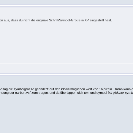
on aus, dass du nicht die originale Schrift/Symbol-Größe in XP eingestellt hast.
und tag die symbolgrösse geändert: auf den
kleinst
möglichen wert von 16 pixeln. Daran kann es
dung der carbon.vsf zum tragen: und da überlappen sich text und symbol
bei gleicher sym