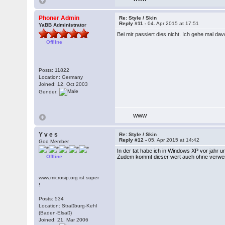
Phoner Admin
Re: Style / Skin
Reply #11 -
04. Apr 2015 at 17:51
YaBB Administrator
Bei mir passiert dies nicht. Ich gehe mal dav
Offline
Posts: 11822
Location: Germany
Joined: 12. Oct 2003
Gender:
WWW
Y v e s
Re: Style / Skin
Reply #12 -
05. Apr 2015 at 14:42
God Member
In der tat habe ich in Windows XP vor jahr 
Offline
Zudem kommt dieser wert auch ohne verwen
www.microsip.org ist super
!
Posts: 534
Location: Straßburg-Kehl
(Baden-Elsaß)
Joined: 21. Mar 2006