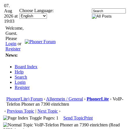
07.
Choose Language:
Aug
2026 at
19:03
Welcome,
Guest.
Please
Login
or
Register
News:
Board Index
Help
Search
Login
Register
Phoner(Lite) Forum
›
Allgemein / General
›
PhonerLite
› VoIP-
Telefon Phoner an 7390 einrichten
‹
Previous Topic
|
Next Topic
›
Pages: 1
Send Topic
Print
VoIP-Telefon Phoner an 7390 einrichten (Read