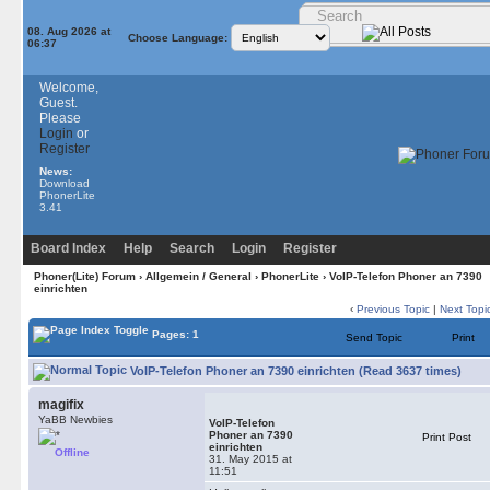
08. Aug 2026 at
Choose Language:
06:37
Welcome,
Guest.
Please
Login
or
Register
News:
Download
PhonerLite
3.41
Board Index
Help
Search
Login
Register
Phoner(Lite) Forum
›
Allgemein / General
›
PhonerLite
› VoIP-Telefon Phoner an 7390
einrichten
‹
Previous Topic
|
Next Topi
Pages: 1
Send Topic
Print
VoIP-Telefon Phoner an 7390 einrichten (Read 3637 times)
magifix
YaBB Newbies
VoIP-Telefon
Phoner an 7390
Print Post
einrichten
Offline
31. May 2015 at
11:51