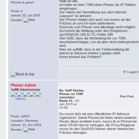
Hallo an alle,
Phoner is great!
ich habe an einer 7390 einen Phoner als IP-Telefon
eingetragen.
Posts: 4
Der Haken bei "Anmeldung aus dem Internet
Joined: 25. Jul 2005
zulassen" ist aktiviert.
Der Phoner meldet sich auch von extern an der
Gender:
Fritzbox an und ich kann telefonieren.
Rückrufe zum Phoner sind allerdings nicht möglich.
Da kommt als Meldung unter den Ereignissen ..
sip:620@192.168.22.70, Fehler 408
Das heißt, dass die Verbindung bis zur 7390
anscheinend klappt, von da aber nicht weitergereicht
wird.
Was mir auffällt, dass in der Fehlermeldung die
interen ip-Adresse meines Laptops steht.
Kennt jemand das Problem?
IP Logged
Phoner Admin
YaBB Administrator
Re: VoIP-Telefon
Phoner an 7390
Print Post
einrichten
Offline
Reply #1 -
02.
Jun 2015 at
15:09
Du musst dich mit eine öffentlichen IP-Adresse
Posts: 11822
registrieren. Damit PhonerLite hinter einem anderen
Location: Germany
Router diese ermitteln kann, musst du in PhonerLite
Joined: 12. Oct 2003
einen STUN-Server eintragen. Als Proxy/Registrar
musst du den DynDNS-Namen deiner heimischen
Gender:
Fritzbox eintragen.