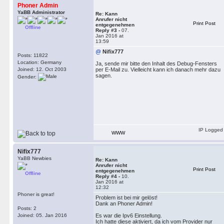
Phoner Admin
YaBB Administrator
Re: Kann
Anrufer nicht
Print Post
entgegenehmen
Offline
Reply #3 -
07.
Jan 2016 at
13:59
@
Nifix777
Posts: 11822
Location: Germany
Ja, sende mir bitte den Inhalt des Debug-Fensters
Joined: 12. Oct 2003
per E-Mail zu. Vielleicht kann ich danach mehr dazu
sagen.
Gender:
IP Logged
WWW
Nifix777
YaBB Newbies
Re: Kann
Anrufer nicht
Print Post
entgegenehmen
Offline
Reply #4 -
10.
Jan 2016 at
12:32
Phoner is great!
Problem ist bei mir gelöst!
Dank an Phoner Admin!
Posts: 2
Joined: 05. Jan 2016
Es war die Ipv6 Einstellung.
Ich hatte diese aktiviert, da ich vom Provider nur