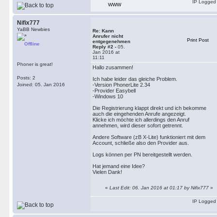
IP Logged
WWW
Nifix777
YaBB Newbies
Re: Kann
Anrufer nicht
Print Post
entgegenehmen
Offline
Reply #2 -
05.
Jan 2016 at
11:11
Phoner is great!
Hallo zusammen!
Posts: 2
Ich habe leider das gleiche Problem.
Joined: 05. Jan 2016
-Version PhonerLite 2.34
-Provider Easybell
-Windows 10
Die Registrierung klappt direkt und ich bekomme
auch die eingehenden Anrufe angezeigt.
Klicke ich möchte ich allerdings den Anruf
annehmen, wird dieser sofort getrennt.
Andere Software (zB X-Lite) funktioniert mit dem
Account, schließe also den Provider aus.
Logs können per PN bereitgestellt werden.
Hat jemand eine Idee?
Vielen Dank!
«
Last Edit: 06. Jan 2016 at 01:17 by Nifix777
»
IP Logged