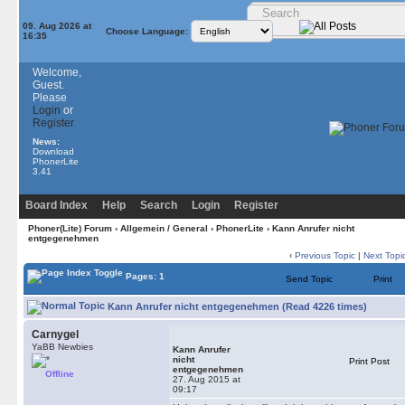
09. Aug 2026 at
Choose Language:
16:35
Welcome,
Guest.
Please
Login
or
Register
News:
Download
PhonerLite
3.41
Board Index
Help
Search
Login
Register
Phoner(Lite) Forum
›
Allgemein / General
›
PhonerLite
› Kann Anrufer nicht
entgegenehmen
‹
Previous Topic
|
Next Topi
Pages: 1
Send Topic
Print
Kann Anrufer nicht entgegenehmen (Read 4226 times)
Carnygel
YaBB Newbies
Kann Anrufer
nicht
Print Post
entgegenehmen
Offline
27. Aug 2015 at
09:17