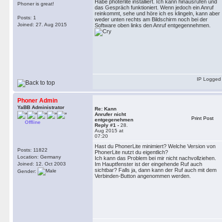
Habe photerlite installiert. Ich kann hinausrufen und
Phoner is great!
das Gespräch funktioniert. Wenn jedoch ein Anruf
reinkommt, sehe und höre ich es klingeln, kann aber
Posts: 1
weder unten rechts am Bildschirm noch bei der
Joined: 27. Aug 2015
Software oben links den Anruf entgegennehmen.
IP Logged
Phoner Admin
YaBB Administrator
Re: Kann
Anrufer nicht
Print Post
entgegenehmen
Offline
Reply #1 -
28.
Aug 2015 at
07:20
Hast du PhonerLite minimiert? Welche Version von
Posts: 11822
PhonerLite nutzt du eigentlich?
Location: Germany
Ich kann das Problem bei mir nicht nachvollziehen.
Joined: 12. Oct 2003
Im Hauptfenster ist der eingehende Ruf auch
sichtbar? Falls ja, dann kann der Ruf auch mit dem
Gender:
Verbinden-Button angenommen werden.