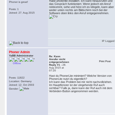
Habe photerlite installiert. Ich kann hinausrufen und
Phoner is great!
das Gespräch funktioniert. Wenn jedoch ein Anruf
reinkommt, sehe und höre ich es klingeln, kann aber
Posts: 1
weder unten rechts am Bildschirm noch bei der
Joined: 27. Aug 2015
Software oben links den Anruf entgegennehmen.
IP Logged
Phoner Admin
YaBB Administrator
Re: Kann
Anrufer nicht
Print Post
entgegenehmen
Offline
Reply #1 -
28.
Aug 2015 at
07:20
Hast du PhonerLite minimiert? Welche Version von
Posts: 11822
PhonerLite nutzt du eigentlich?
Location: Germany
Ich kann das Problem bei mir nicht nachvollziehen.
Joined: 12. Oct 2003
Im Hauptfenster ist der eingehende Ruf auch
sichtbar? Falls ja, dann kann der Ruf auch mit dem
Gender:
Verbinden-Button angenommen werden.