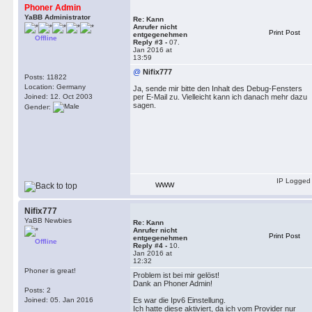
Phoner Admin
YaBB Administrator
Re: Kann
Anrufer nicht
Print Post
entgegenehmen
Offline
Reply #3 -
07.
Jan 2016 at
13:59
@
Nifix777
Posts: 11822
Location: Germany
Ja, sende mir bitte den Inhalt des Debug-Fensters
Joined: 12. Oct 2003
per E-Mail zu. Vielleicht kann ich danach mehr dazu
sagen.
Gender:
IP Logged
WWW
Nifix777
YaBB Newbies
Re: Kann
Anrufer nicht
Print Post
entgegenehmen
Offline
Reply #4 -
10.
Jan 2016 at
12:32
Phoner is great!
Problem ist bei mir gelöst!
Dank an Phoner Admin!
Posts: 2
Joined: 05. Jan 2016
Es war die Ipv6 Einstellung.
Ich hatte diese aktiviert, da ich vom Provider nur