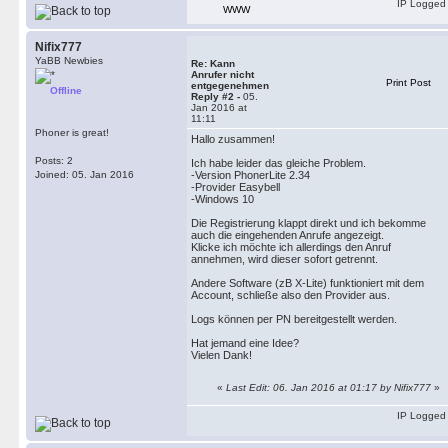
IP Logged
WWW
Nifix777
YaBB Newbies
Re: Kann
Anrufer nicht
Print Post
entgegenehmen
Offline
Reply #2 -
05.
Jan 2016 at
11:11
Phoner is great!
Hallo zusammen!
Posts: 2
Ich habe leider das gleiche Problem.
Joined: 05. Jan 2016
-Version PhonerLite 2.34
-Provider Easybell
-Windows 10
Die Registrierung klappt direkt und ich bekomme
auch die eingehenden Anrufe angezeigt.
Klicke ich möchte ich allerdings den Anruf
annehmen, wird dieser sofort getrennt.
Andere Software (zB X-Lite) funktioniert mit dem
Account, schließe also den Provider aus.
Logs können per PN bereitgestellt werden.
Hat jemand eine Idee?
Vielen Dank!
«
Last Edit: 06. Jan 2016 at 01:17 by Nifix777
»
IP Logged