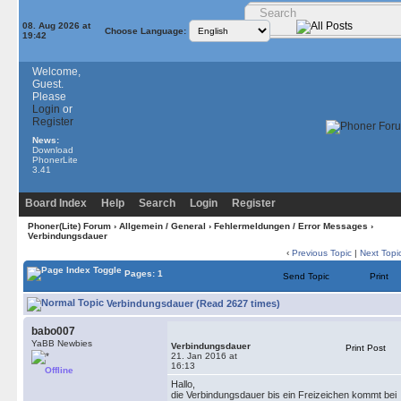
08. Aug 2026 at
Choose Language:
19:42
Welcome,
Guest.
Please
Login
or
Register
News:
Download
PhonerLite
3.41
Board Index
Help
Search
Login
Register
Phoner(Lite) Forum
›
Allgemein / General
›
Fehlermeldungen / Error Messages
›
Verbindungsdauer
‹
Previous Topic
|
Next Topi
Pages: 1
Send Topic
Print
Verbindungsdauer (Read 2627 times)
babo007
YaBB Newbies
Verbindungsdauer
Print Post
21. Jan 2016 at
16:13
Offline
Hallo,
die Verbindungsdauer bis ein Freizeichen kommt bei