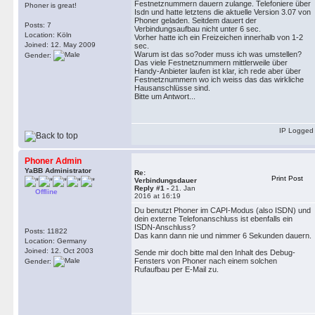
Festnetznummern dauern zulange. Telefoniere über
Phoner is great!
Isdn und hatte letztens die aktuelle Version 3.07 von
Phoner geladen. Seitdem dauert der
Posts: 7
Verbindungsaufbau nicht unter 6 sec.
Location: Köln
Vorher hatte ich ein Freizeichen innerhalb von 1-2
Joined: 12. May 2009
sec.
Warum ist das so?oder muss ich was umstellen?
Gender:
Das viele Festnetznummern mittlerweile über
Handy-Anbieter laufen ist klar, ich rede aber über
Festnetznummern wo ich weiss das das wirkliche
Hausanschlüsse sind.
Bitte um Antwort...
IP Logged
Phoner Admin
YaBB Administrator
Re:
Print Post
Verbindungsdauer
Reply #1 -
21. Jan
Offline
2016 at 16:19
Du benutzt Phoner im CAPI-Modus (also ISDN) und
dein externe Telefonanschluss ist ebenfalls ein
ISDN-Anschluss?
Posts: 11822
Das kann dann nie und nimmer 6 Sekunden dauern.
Location: Germany
Joined: 12. Oct 2003
Sende mir doch bitte mal den Inhalt des Debug-
Fensters von Phoner nach einem solchen
Gender:
Rufaufbau per E-Mail zu.